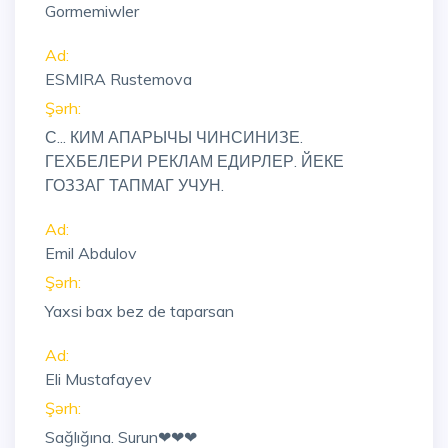
Gormemiwler
Ad:
ESMIRA Rustemova
Şərh:
С... КИМ АПАРЫЧЫ ЧИНСИНИЗЕ.
ГЕХБЕЛЕРИ РЕКЛАМ ЕДИРЛЕР. ЙЕКЕ
ГОЗЗАГ ТАПМАГ УЧУН.
Ad:
Emil Abdulov
Şərh:
Yaxsi bax bez de taparsan
Ad:
Eli Mustafayev
Şərh:
Sağlığına. Surun❤❤❤