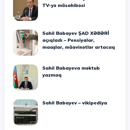
TV-yə müsahibəsi
Sahil Babayev ŞAD XƏBƏRİ
açıqladı – Pensiyalar,
maaşlar, müavinətlər artacaq
Sahil Babayeva məktub
yazmaq
Sahil Babayev – vikipediya