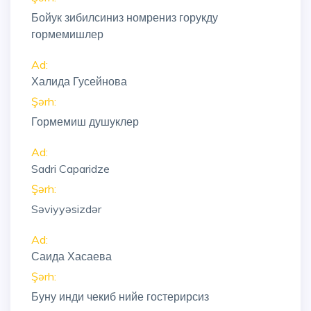
Бойук зибилсиниз номрениз горукду
гормемишлер
Ad:
Халида Гусейнова
Şərh:
Гормемиш душуклер
Ad:
Sadri Caparidze
Şərh:
Səviyyəsizdər
Ad:
Саида Хасаева
Şərh:
Буну инди чекиб нийе гостерирсиз