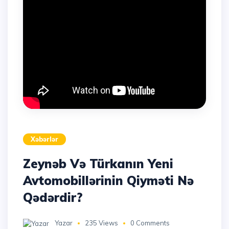
Xəbərlər
Zeynəb Və Türkanın Yeni
Avtomobillərinin Qiyməti Nə
Qədərdir?
Yazar
235 Views
0 Comments