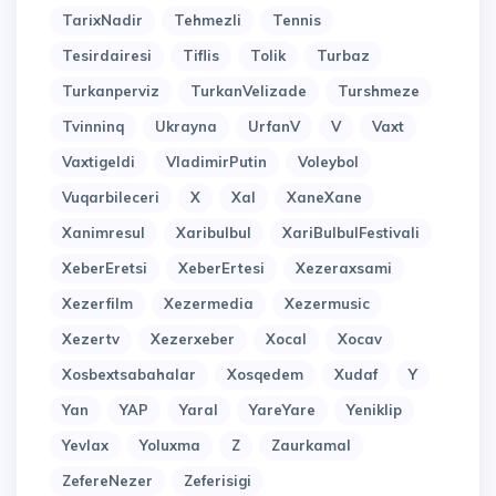
TarixNadir
Tehmezli
Tennis
Tesirdairesi
Tiflis
Tolik
Turbaz
Turkanperviz
TurkanVelizade
Turshmeze
Tvinninq
Ukrayna
UrfanV
V
Vaxt
Vaxtigeldi
VladimirPutin
Voleybol
Vuqarbileceri
X
Xal
XaneXane
Xanimresul
Xaribulbul
XariBulbulFestivali
XeberEretsi
XeberErtesi
Xezeraxsami
Xezerfilm
Xezermedia
Xezermusic
Xezertv
Xezerxeber
Xocal
Xocav
Xosbextsabahalar
Xosqedem
Xudaf
Y
Yan
YAP
Yaral
YareYare
Yeniklip
Yevlax
Yoluxma
Z
Zaurkamal
ZefereNezer
Zeferisigi