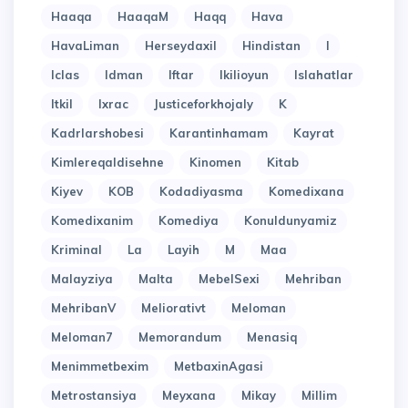
Haaqa
HaaqaM
Haqq
Hava
HavaLiman
Herseydaxil
Hindistan
I
Iclas
Idman
Iftar
Ikilioyun
Islahatlar
Itkil
Ixrac
Justiceforkhojaly
K
Kadrlarshobesi
Karantinhamam
Kayrat
Kimlereqaldisehne
Kinomen
Kitab
Kiyev
KOB
Kodadiyasma
Komedixana
Komedixanim
Komediya
Konuldunyamiz
Kriminal
La
Layih
M
Maa
Malayziya
Malta
MebelSexi
Mehriban
MehribanV
Meliorativt
Meloman
Meloman7
Memorandum
Menasiq
Menimmetbexim
MetbaxinAgasi
Metrostansiya
Meyxana
Mikay
Millim