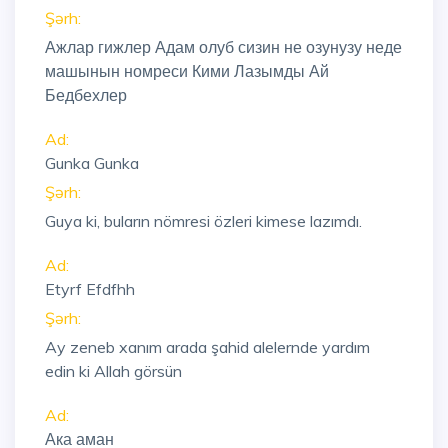
Şərh:
Ажлар гижлер Адам олуб сизин не озунузу неде
машынын номреси Кими Лазымды Ай
Бедбехлер
Ad:
Gunka Gunka
Şərh:
Guya ki, buların nömresi özleri kimese lazımdı.
Ad:
Etyrf Efdfhh
Şərh:
Ay zeneb xanım arada şahid alelernde yardım
edin ki Allah görsün
Ad:
Ака аман