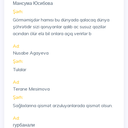
Мансума Юсибова
Şərh:
Görməmişdər hamısı bu dünyada qalacaq dünya
şöhrətidir sizi qoruyanlar qalıb ac susuz qazilər
acından ölür elə bil onlara açıq verirlər b
Ad:
Nusabe Agayeva
Şərh:
Tulalar
Ad:
Terane Mesimova
Şərh:
Sağlıxlarına qismət arzuluyanlarada qismət olsun.
Ad:
гурбанали