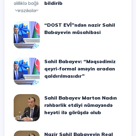
bildirib
“DOST EVİ”ndən nazir Sahil
Babayevin müsahibəsi
Sahil Babayev: “Məqsədimiz
qeyri-formal əməyin aradan
qaldırılmasıdır”
Sahil Babayev Marton Nadın
rəhbərlik etdiyi nümayəndə
heyəti ilə görüşdə olub
Nazir Sahil Babayevin Real