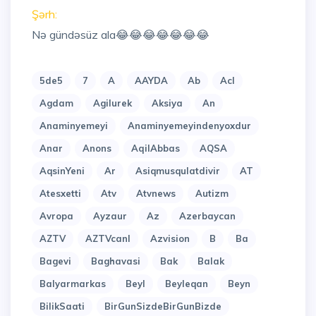
Şərh:
Nə gündəsüz ala😂😂😂😂😂😂😂
5de5
7
A
AAYDA
Ab
Acl
Agdam
Agilurek
Aksiya
An
Anaminyemeyi
Anaminyemeyindenyoxdur
Anar
Anons
AqilAbbas
AQSA
AqsinYeni
Ar
Asiqmusqulatdivir
AT
Atesxetti
Atv
Atvnews
Autizm
Avropa
Ayzaur
Az
Azerbaycan
AZTV
AZTVcanl
Azvision
B
Ba
Bagevi
Baghavasi
Bak
Balak
Balyarmarkas
Beyl
Beyleqan
Beyn
BilikSaati
BirGunSizdeBirGunBizde