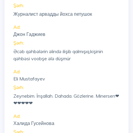
Şərh:
Журналист арвадды йохса петушок
Ad:
Джон Гаджиев
Şərh:
Əcəb qəhbələrin əlində ilişib qalmışıq,kişinin
qəhbəsi voobşe ələ düşmür
Ad:
Eli Mustafayev
Şərh:
Zeynebim. İnşallah. Dahada. Gözlerine. Minersen❤
❤❤❤❤❤
Ad:
Халида Гусейнова
Şərh: