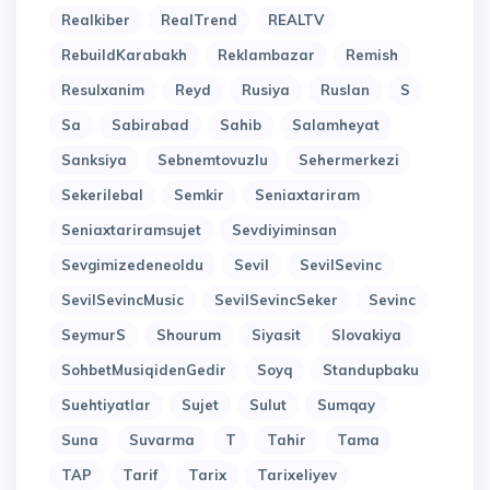
Realkiber
RealTrend
REALTV
RebuildKarabakh
Reklambazar
Remish
Resulxanim
Reyd
Rusiya
Ruslan
S
Sa
Sabirabad
Sahib
Salamheyat
Sanksiya
Sebnemtovuzlu
Sehermerkezi
Sekerilebal
Semkir
Seniaxtariram
Seniaxtariramsujet
Sevdiyiminsan
Sevgimizedeneoldu
Sevil
SevilSevinc
SevilSevincMusic
SevilSevincSeker
Sevinc
SeymurS
Shourum
Siyasit
Slovakiya
SohbetMusiqidenGedir
Soyq
Standupbaku
Suehtiyatlar
Sujet
Sulut
Sumqay
Suna
Suvarma
T
Tahir
Tama
TAP
Tarif
Tarix
Tarixeliyev