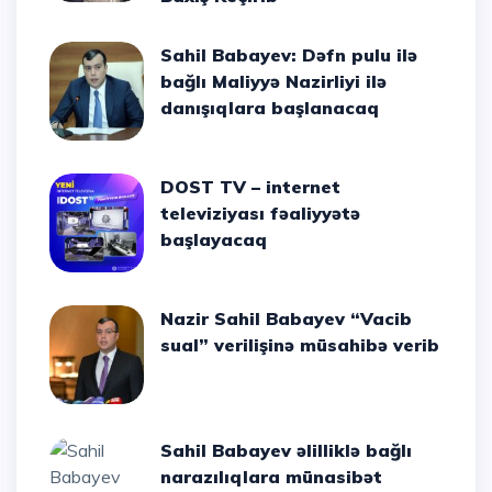
Sahil Babayev: Dəfn pulu ilə
bağlı Maliyyə Nazirliyi ilə
danışıqlara başlanacaq
DOST TV – internet
televiziyası fəaliyyətə
başlayacaq
Nazir Sahil Babayev “Vacib
sual” verilişinə müsahibə verib
Sahil Babayev əlilliklə bağlı
narazılıqlara münasibət