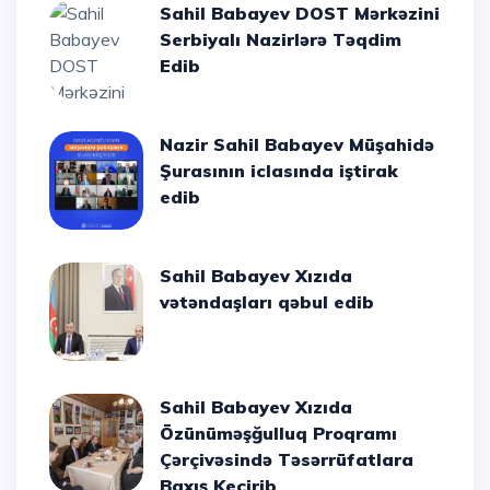
Sahil Babayev DOST Mərkəzini
Serbiyalı Nazirlərə Təqdim
Edib
Nazir Sahil Babayev Müşahidə
Şurasının iclasında iştirak
edib
Sahil Babayev Xızıda
vətəndaşları qəbul edib
Sahil Babayev Xızıda
Özünüməşğulluq Proqramı
Çərçivəsində Təsərrüfatlara
Baxış Keçirib