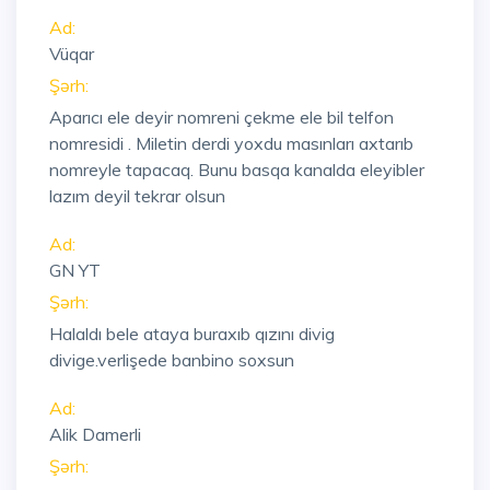
Ad:
Vüqar
Şərh:
Aparıcı ele deyir nomreni çekme ele bil telfon
nomresidi . Miletin derdi yoxdu masınları axtarıb
nomreyle tapacaq. Bunu basqa kanalda eleyibler
lazım deyil tekrar olsun
Ad:
GN YT
Şərh:
Halaldı bele ataya buraxıb qızını divig
divige.verlişede banbino soxsun
Ad:
Alik Damerli
Şərh: