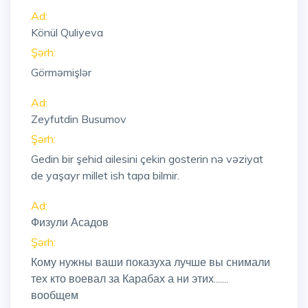
Ad:
Könül Quliyeva
Şərh:
Görməmişlər
Ad:
Zeyfutdin Busumov
Şərh:
Gedin bir şehid ailesini çekin gosterin nə vəziyat
de yaşayr millet ish tapa bilmir.
Ad:
Физули Асадов
Şərh:
Кому нужны ваши показуха лучше вы снимали
тех кто воевал за Карабах а ни этих.......
вообщем