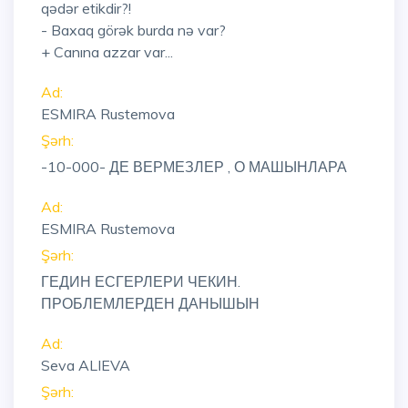
qədər etikdir?!
- Baxaq görək burda nə var?
+ Canına azzar var...
Ad:
ESMIRA Rustemova
Şərh:
-10-000- ДЕ ВЕРМЕЗЛЕР , О МАШЫНЛАРА
Ad:
ESMIRA Rustemova
Şərh:
ГЕДИН ЕСГЕРЛЕРИ ЧЕКИН.
ПРОБЛЕМЛЕРДЕН ДАНЫШЫН
Ad:
Seva ALIEVA
Şərh: