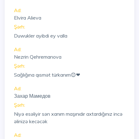
Ad:
Elvira Alieva
Şərh:
Duwukler ayibdi ey valla
Ad:
Nezrin Qehremanova
Şərh:
Sağlığına qısmət türkanım😊❤
Ad:
Захар Мамедов
Şərh:
Niyə esəliyir sən xanım maşınıdır axtardığınız incə
əlinizə kecəcək
Ad: