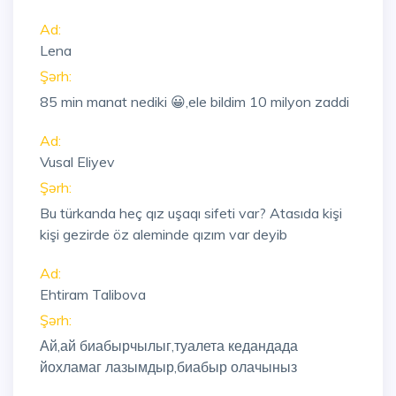
Ad:
Lena
Şərh:
85 min manat nediki 😀,ele bildim 10 milyon zaddi
Ad:
Vusal Eliyev
Şərh:
Bu türkanda heç qız uşaqı sifeti var? Atasıda kişi
kişi gezirde öz aleminde qızım var deyib
Ad:
Ehtiram Talibova
Şərh:
Ай,ай биабырчылыг,туалета кедандада
йохламаг лазымдыр,биабыр олачыныз