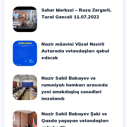
Səhər Mərkəzi – Roza Zərgərli,
Tural Gəncəli 11.07.2022
Nazir müavini Vüsal Nəsirli
Astarada vətəndaşları qəbul
edəcək
Nazir Sahil Babayev və
rumıniyalı həmkarı arasında
yeni əməkdaşlıq sənədləri
imzalanıb
Nazir Sahil Babayev Şəki və
Qaxda yaşayan vətəndaşları