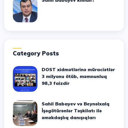
Sahil Babayev kimdir?
Category Posts
DOST xidmətlərinə müraciətlər
3 milyonu ötüb, məmnunluq
98,3 faizdir
Sahil Babayev və Beynəlxalq
İşəgötürənlər Təşkilatı ilə
əməkdaşlıq danışıqları