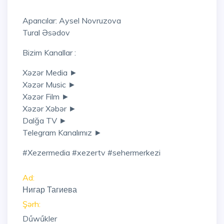
Aparıcılar: Aysel Novruzova
Tural Əsədov
Bizim Kanallar :
Xəzər Media ►
Xəzər Music ►
Xəzər Film ►
Xəzər Xəbər ►
Dalğa TV ►
Telegram Kanalımız ►
#xezermedia #xezertv #sehermerkezi
Ad:
Нигар Тагиева
Şərh:
Dűwűkler