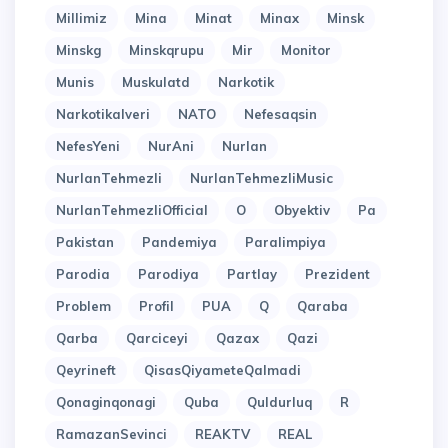
Millimiz
Mina
Minat
Minax
Minsk
Minskg
Minskqrupu
Mir
Monitor
Munis
Muskulatd
Narkotik
Narkotikalveri
NATO
Nefesaqsin
NefesYeni
NurAni
Nurlan
NurlanTehmezli
NurlanTehmezliMusic
NurlanTehmezliOfficial
O
Obyektiv
Pa
Pakistan
Pandemiya
Paralimpiya
Parodia
Parodiya
Partlay
Prezident
Problem
Profil
PUA
Q
Qaraba
Qarba
Qarciceyi
Qazax
Qazi
Qeyrineft
QisasQiyameteQalmadi
Qonaginqonagi
Quba
Quldurluq
R
RamazanSevinci
REAKTV
REAL