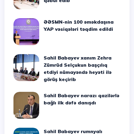
qəbul edib
ƏƏSMN-nin 100 əməkdaşına
YAP vəsiqələri təqdim edildi
Sahil Babayev xanım Zehra
Zümrüd Selçukun başçılıq
etdiyi nümayəndə heyəti ilə
görüş keçirib
Sahil Babayev narazı qazilərlə
bağlı ilk dəfə danışdı
Sahil Babayev rumnyalı