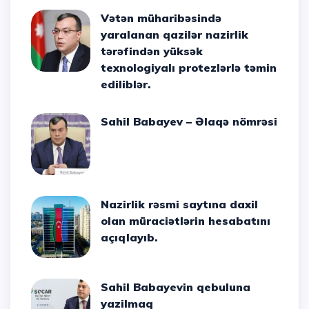
Vətən müharibəsində
yaralanan qazilər nazirlik
tərəfindən yüksək
texnologiyalı protezlərlə təmin
ediliblər.
Sahil Babayev – Əlaqə nömrəsi
Nazirlik rəsmi saytına daxil
olan müraciətlərin hesabatını
açıqlayıb.
Sahil Babayevin qebuluna
yazilmaq