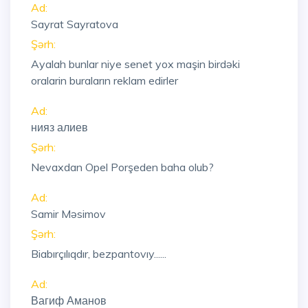
Ad:
Sayrat Sayratova
Şərh:
Ayalah bunlar niye senet yox maşin birdəki
oralarin buraların reklam edirler
Ad:
нияз алиев
Şərh:
Nevaxdan Opel Porşeden baha olub?
Ad:
Samir Məsimov
Şərh:
Biabırçılıqdır, bezpantovıy......
Ad:
Вагиф Аманов