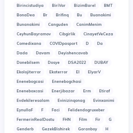
Birincistudiya
BiriVar
BizimBarel
BMT
BonaDea
Br
Brifinq
Bu
Buanakimi
Bunanakimi
Canguden
CanimMenim
CeyhunBayramov
Cibgirlik
CinayetVeCeza
Comedixana
COVIDpasport
D
Da
Dada
Davam
Deyishencavab
Donebilsem
Dosye
DSA2022
DUBAY
Ekolojiterror
Ekoterror
El
ElyarV
Enenebogcasi
Enenebogchasi
Eneneboxcasi
Enerjibazar
Erm
Etiraf
Evdekileresalam
Evinizinqonag
Evinxanimi
EynullaF
F
Faci
Felidendogruxeber
FermerinRealDostu
FHN
Film
Fir
G
Genderb
GezekBishirek
Goranboy
H