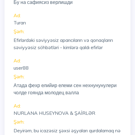
Бу на сафиясиз верлишди
Ad:
Turan
Şərh:
Efirlərdəki səviyyəsiz aparıcıların və qonaqların
səviyyəsiz söhbətləri - kimlərə qaldı efirlər
Ad:
user88
Şərh:
Атада фехр елийир елеми сен нехнунунулери
чолде гоянда молодец валла
Ad:
NURLANA HUSEYNOVA & ŞAİRLƏR
Şərh:
Deyirəm, bu icazəsiz şəxsi əşyaları qurdalamaq nə