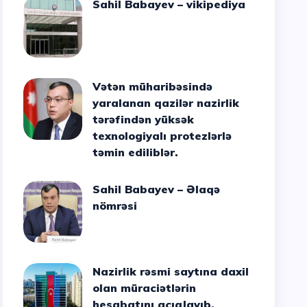
Sahil Babayev – vikipediya
Vətən müharibəsində
yaralanan qazilər nazirlik
tərəfindən yüksək
texnologiyalı protezlərlə
təmin ediliblər.
Sahil Babayev – Əlaqə
nömrəsi
Nazirlik rəsmi saytına daxil
olan müraciətlərin
hesabatını açıqlayıb.