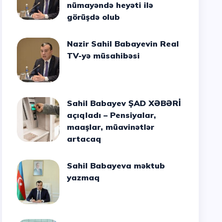
nümayəndə heyəti ilə
görüşdə olub
Nazir Sahil Babayevin Real
TV-yə müsahibəsi
Sahil Babayev ŞAD XƏBƏRİ
açıqladı – Pensiyalar,
maaşlar, müavinətlər
artacaq
Sahil Babayeva məktub
yazmaq