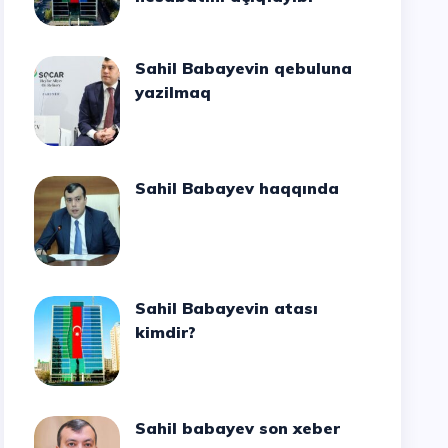
Sahil Babayevin qebuluna
yazilmaq
Sahil Babayev haqqında
Sahil Babayevin atası
kimdir?
Sahil babayev son xeber