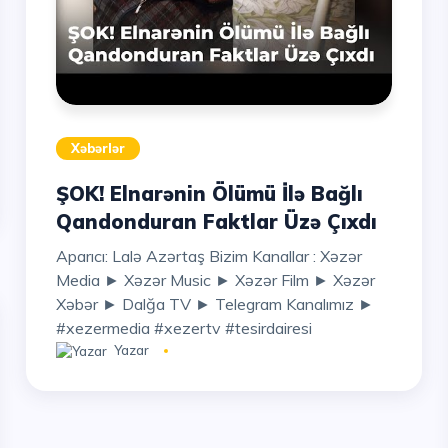
Xəbərlər
ŞOK! Elnarənin Ölümü İlə Bağlı
Qandonduran Faktlar Üzə Çıxdı
Aparıcı: Lalə Azərtaş Bizim Kanallar : Xəzər
Media ► Xəzər Music ► Xəzər Film ► Xəzər
Xəbər ► Dalğa TV ► Telegram Kanalımız ►
#xezermedia #xezertv #tesirdairesi
Yazar