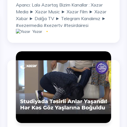
Aparıcı: Lalə Azərtaş Bizim Kanallar : Xəzər
Media ► Xəzər Music ► Xəzər Film ► Xəzər
Xəbər ► Dalğa TV ► Telegram Kanalımız ►
#xezermedia #xezertv #tesirdairesi
Yazar