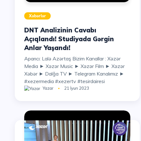
Xəbərlər
DNT Analizinin Cavabı
Açıqlandı! Studiyada Gərgin
Anlar Yaşandı!
Aparıcı: Lalə Azərtaş Bizim Kanallar : Xəzər
Media ► Xəzər Music ► Xəzər Film ► Xəzər
Xəbər ► Dalğa TV ► Telegram Kanalımız ►
#xezermedia #xezertv #tesirdairesi
Yazar
21 İyun 2023