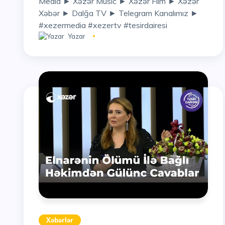
Media ► Xəzər Music ► Xəzər Film ► Xəzər
Xəbər ► Dalğa TV ► Telegram Kanalımız ►
#xezermedia #xezertv #tesirdairesi
Yazar
Xəbərlər