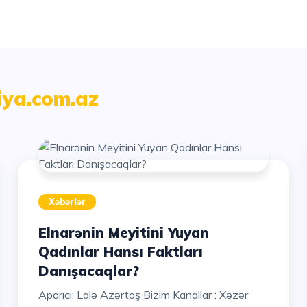
siya.com.az
Xəbərlər
Elnarənin Meyitini Yuyan
Qadınlar Hansı Faktları
Danışacaqlar?
Aparıcı: Lalə Azərtaş Bizim Kanallar : Xəzər