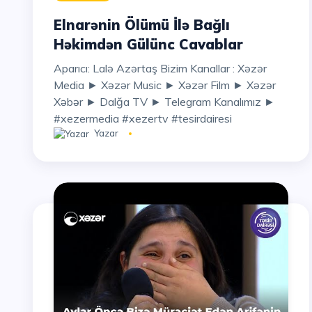
Elnarənin Ölümü İlə Bağlı
Həkimdən Gülünc Cavablar
Aparıcı: Lalə Azərtaş Bizim Kanallar : Xəzər
Media ► Xəzər Music ► Xəzər Film ► Xəzər
Xəbər ► Dalğa TV ► Telegram Kanalımız ►
#xezermedia #xezertv #tesirdairesi
Yazar