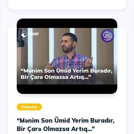
Xəbərlər
“Mənim Son Ümid Yerim Buradır,
Bir Çarə Olmazsa Artıq…”