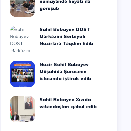
nümayəndə heyəti ilə
görüşüb
Sahil Babayev DOST
Mərkəzini Serbiyalı
Nazirlərə Təqdim Edib
Nazir Sahil Babayev
Müşahidə Şurasının
iclasında iştirak edib
Sahil Babayev Xızıda
vətəndaşları qəbul edib