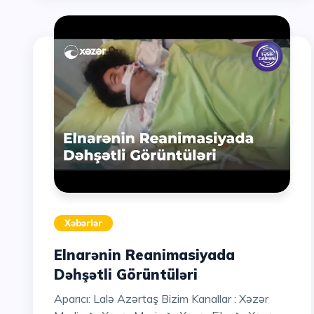
Xəbərlər
Elnarənin Reanimasiyada
Dəhşətli Görüntüləri
Aparıcı: Lalə Azərtaş Bizim Kanallar : Xəzər