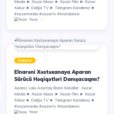
Media ► Xəzər Music ► Xəzər Film ► Xəzər
Xəbər ► Dalğa TV ► Telegram Kanalımız ►
#xezermedia #xezertv #tesirdairesi
Yazar
Xəbərlər
Elnarəni Xəstəxanaya Aparan
Sürücü Həqiqətləri Danışacaqmı?
Aparıcı: Lalə Azərtaş Bizim Kanallar : Xəzər
Media ► Xəzər Music ► Xəzər Film ► Xəzər
Xəbər ► Dalğa TV ► Telegram Kanalımız ►
#xezermedia #xezertv #tesirdairesi
Yazar