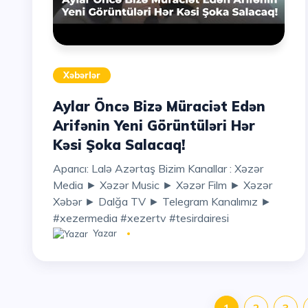
Xəbərlər
Aylar Öncə Bizə Müraciət Edən
Arifənin Yeni Görüntüləri Hər
Kəsi Şoka Salacaq!
Aparıcı: Lalə Azərtaş Bizim Kanallar : Xəzər
Media ► Xəzər Music ► Xəzər Film ► Xəzər
Xəbər ► Dalğa TV ► Telegram Kanalımız ►
#xezermedia #xezertv #tesirdairesi
Yazar
1
2
3