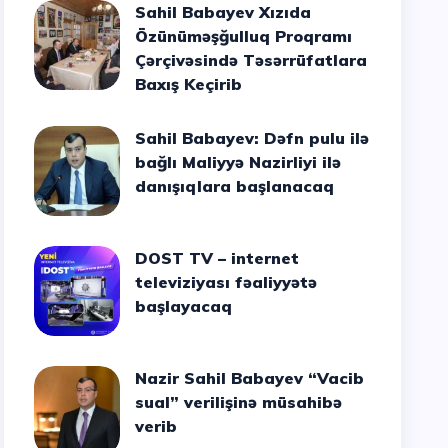
Sahil Babayev Xızıda
Özünüməşğulluq Proqramı
Çərçivəsində Təsərrüfatlara
Baxış Keçirib
Sahil Babayev: Dəfn pulu ilə
bağlı Maliyyə Nazirliyi ilə
danışıqlara başlanacaq
DOST TV – internet
televiziyası fəaliyyətə
başlayacaq
Nazir Sahil Babayev “Vacib
sual” verilişinə müsahibə
verib