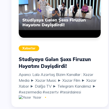
Xəbərlər
Studiyaya Gələn Şəxs Firuzun
Həyatını Dəyişdirdi!
Aparıcı: Lalə Azərtaş Bizim Kanallar : Xəzər
Media ► Xəzər Music ► Xəzər Film ► Xəzər
Xəbər ► Dalğa TV ► Telegram Kanalımız ►
#xezermedia #xezertv #tesirdairesi
Yazar