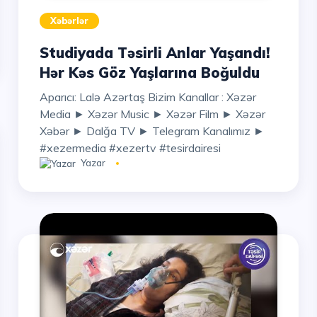
Xəbərlər
Studiyada Təsirli Anlar Yaşandı!
Hər Kəs Göz Yaşlarına Boğuldu
Aparıcı: Lalə Azərtaş Bizim Kanallar : Xəzər
Media ► Xəzər Music ► Xəzər Film ► Xəzər
Xəbər ► Dalğa TV ► Telegram Kanalımız ►
#xezermedia #xezertv #tesirdairesi
Yazar