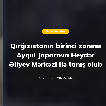
Əsas Yazılar
Qırğızıstanın birinci xanımı
Ayqul Japarova Heydər
Əliyev Mərkəzi ilə tanış olub
Yazar
296 Reads