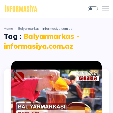
Home
Balyarmarkas - informasiya.com.az
Tag :
Balyarmarkas -
informasiya.com.az