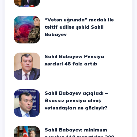
“Vətən uğrunda” medalı ilə
təltif edilən şəhid Sahil
Babayev
Sahil Babayev: Pensiya
xərcləri 48 faiz artıb
Sahil Babayev açıqladı –
Əsassız pensiya almış
vətəndaşları nə gözləyir?
Sahil Babayev: minimum
pensiya 110 manatdan 200