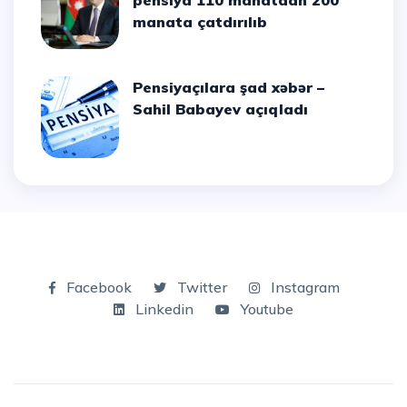
manata çatdırılıb
Pensiyaçılara şad xəbər –
Sahil Babayev açıqladı
Facebook
Twitter
Instagram
Linkedin
Youtube