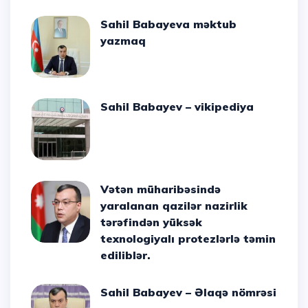
Sahil Babayeva məktub
yazmaq
Sahil Babayev – vikipediya
Vətən müharibəsində
yaralanan qazilər nazirlik
tərəfindən yüksək
texnologiyalı protezlərlə təmin
ediliblər.
Sahil Babayev – Əlaqə nömrəsi