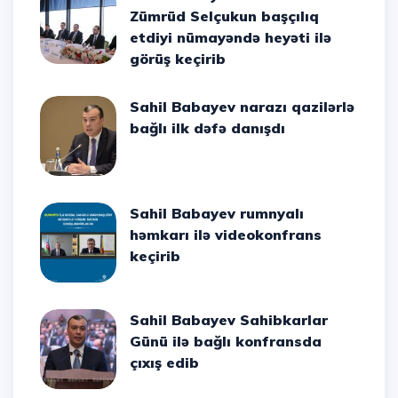
Zümrüd Selçukun başçılıq
etdiyi nümayəndə heyəti ilə
görüş keçirib
Sahil Babayev narazı qazilərlə
bağlı ilk dəfə danışdı
Sahil Babayev rumnyalı
həmkarı ilə videokonfrans
keçirib
Sahil Babayev Sahibkarlar
Günü ilə bağlı konfransda
çıxış edib