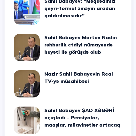
Sahil Babayev: “Məqsədimiz
qeyri-formal əməyin aradan
qaldırılmasıdır”
Sahil Babayev Marton Nadın
rəhbərlik etdiyi nümayəndə
heyəti ilə görüşdə olub
Nazir Sahil Babayevin Real
TV-yə müsahibəsi
Sahil Babayev ŞAD XƏBƏRİ
açıqladı – Pensiyalar,
maaşlar, müavinətlər artacaq