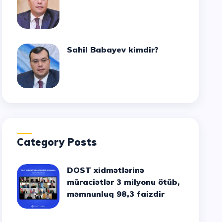
Sahil Babayev kimdir?
Category Posts
DOST xidmətlərinə
müraciətlər 3 milyonu ötüb,
məmnunluq 98,3 faizdir