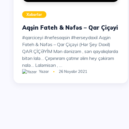
Xəbərlər
Aqşin Fateh & Nəfəs – Qar Çiçəyi
#qarciceyi #nefesaqsin #herseydaxil Aqşin
Fateh & Nəfəs – Qar Çiçəyi (Hər Şey Daxil)
QAR ÇİÇƏYİM Mən dənizəm , sən qayalıqlarda
bitən lalə… Çırpınıram çatmır əlim hey çəkirəm
nalə… Laləmisən , …
Yazar
26 Noyabr 2021