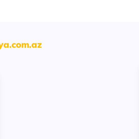
iya.com.az