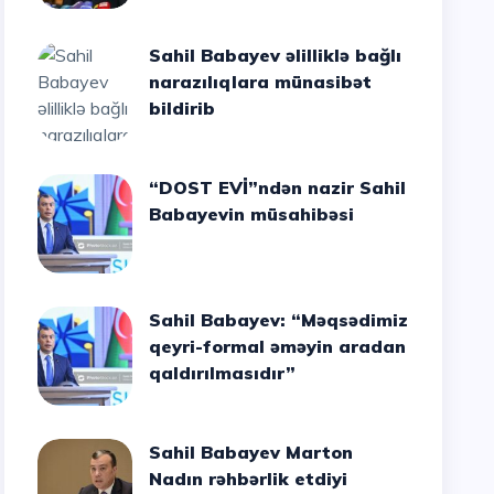
Sahil Babayev əlilliklə bağlı
narazılıqlara münasibət
bildirib
“DOST EVİ”ndən nazir Sahil
Babayevin müsahibəsi
Sahil Babayev: “Məqsədimiz
qeyri-formal əməyin aradan
qaldırılmasıdır”
Sahil Babayev Marton
Nadın rəhbərlik etdiyi