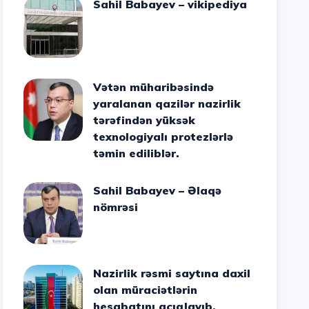
Sahil Babayev – vikipediya
Vətən müharibəsində
yaralanan qazilər nazirlik
tərəfindən yüksək
texnologiyalı protezlərlə
təmin ediliblər.
Sahil Babayev – Əlaqə
nömrəsi
Nazirlik rəsmi saytına daxil
olan müraciətlərin
hesabatını açıqlayıb.