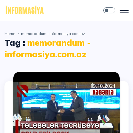
Home
memorandum - informasiya.com.az
Tag :
memorandum -
informasiya.com.az