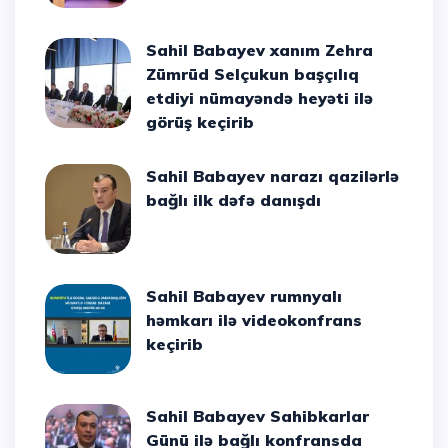
Sahil Babayev xanım Zehra
Zümrüd Selçukun başçılıq
etdiyi nümayəndə heyəti ilə
görüş keçirib
Sahil Babayev narazı qazilərlə
bağlı ilk dəfə danışdı
Sahil Babayev rumnyalı
həmkarı ilə videokonfrans
keçirib
Sahil Babayev Sahibkarlar
Günü ilə bağlı konfransda