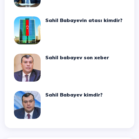
Sahil Babayevin atası kimdir?
Sahil babayev son xeber
Sahil Babayev kimdir?