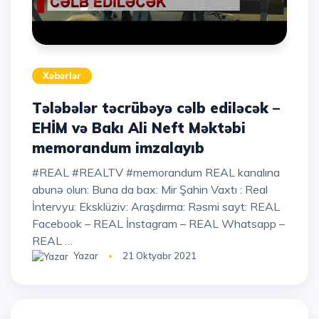
Xəbərlər
Tələbələr təcrübəyə cəlb ediləcək –
EHİM və Bakı Ali Neft Məktəbi
memorandum imzalayıb
#REAL #REALTV #memorandum REAL kanalına
abunə olun: Buna da bax: Mir Şahin Vaxtı : Real
İntervyu: Eksklüziv: Araşdırma: Rəsmi sayt: REAL
Facebook – REAL İnstagram – REAL Whatsapp –
REAL …
Yazar
21 Oktyabr 2021