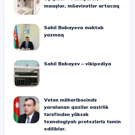
maaşlar, müavinətlər artacaq
Sahil Babayeva məktub
yazmaq
Sahil Babayev – vikipediya
Vətən müharibəsində
yaralanan qazilər nazirlik
tərəfindən yüksək
texnologiyalı protezlərlə təmin
ediliblər.