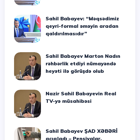
Sahil Babayev: “Məqsədimiz
qeyri-formal əməyin aradan
qaldırılmasıdır”
Sahil Babayev Marton Nadın
rəhbərlik etdiyi nümayəndə
heyəti ilə görüşdə olub
Nazir Sahil Babayevin Real
TV-yə müsahibəsi
Sahil Babayev ŞAD XƏBƏRİ
açıqladı – Pensiyalar,