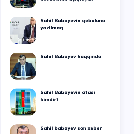
Sahil Babayevin qebuluna
yazilmaq
Sahil Babayev haqqında
Sahil Babayevin atası
kimdir?
Sahil babayev son xeber