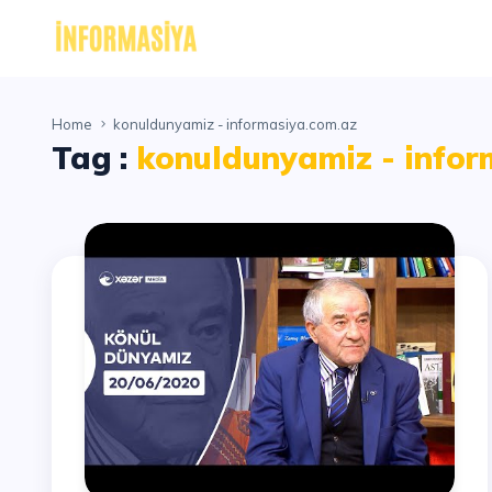
Home
konuldunyamiz - informasiya.com.az
Tag :
konuldunyamiz - infor