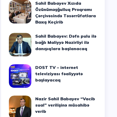
Sahil Babayev Xızıda
Özünüməşğulluq Proqramı
Çərçivəsində Təsərrüfatlara
Baxış Keçirib
Sahil Babayev: Dəfn pulu ilə
bağlı Maliyyə Nazirliyi ilə
danışıqlara başlanacaq
DOST TV – internet
televiziyası fəaliyyətə
başlayacaq
Nazir Sahil Babayev “Vacib
sual” verilişinə müsahibə
verib