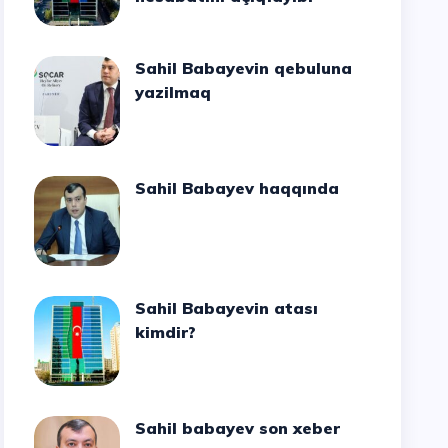
Sahil Babayevin qebuluna
yazilmaq
Sahil Babayev haqqında
Sahil Babayevin atası
kimdir?
Sahil babayev son xeber