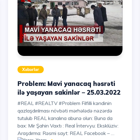
Xəbərlər
Problem: Mavi yanacaq həsrəti
ilə yaşayan sakinlər – 25.03.2022
#REAL #REALTV #Problem Filfilli kəndinin
qazlaşdırılması növbəti mərhələdə nəzərdə
tutulub REAL kanalına abunə olun: Buna da
bax: Mir Şahin Vaxtı : Real İntervyu: Eksklüziv:
Araşdırma: Rəsmi sayt: REAL Facebook – …
Yazar