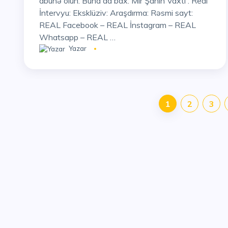
abunə olun: Buna da bax: Mir Şahin Vaxtı : Real
İntervyu: Eksklüziv: Araşdırma: Rəsmi sayt:
REAL Facebook – REAL İnstagram – REAL
Whatsapp – REAL …
Yazar
1
2
3