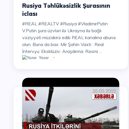
Rusiya Təhlükəsizlik Şurasının
iclası
#REAL #REALTV #Rusiya #VladimirPutin
V.Putin şura üzvləri ilə Ukrayna ilə bağlı
vəziyyəti müzakirə edib REAL kanalına abunə
olun: Buna da bax: Mir Şahin Vaxtı : Real
İntervyu: Eksklüziv: Araşdırma: Rəsmi …
Yazar