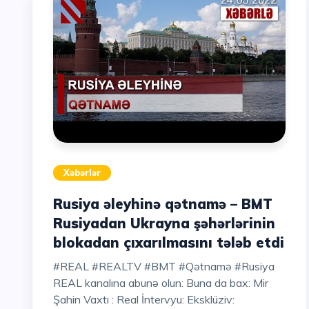
Xəbərlər
Rusiya əleyhinə qətnamə – BMT
Rusiyadan Ukrayna şəhərlərinin
blokadan çıxarılmasını tələb etdi
#REAL #REALTV #BMT #Qətnamə #Rusiya
REAL kanalına abunə olun: Buna da bax: Mir
Şahin Vaxtı : Real İntervyu: Eksklüziv: