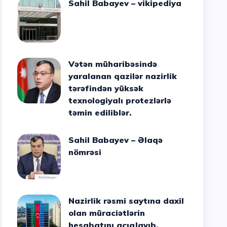
Sahil Babayev – vikipediya
Vətən müharibəsində
yaralanan qazilər nazirlik
tərəfindən yüksək
texnologiyalı protezlərlə
təmin ediliblər.
Sahil Babayev – Əlaqə
nömrəsi
Nazirlik rəsmi saytına daxil
olan müraciətlərin
hesabatını açıqlayıb.