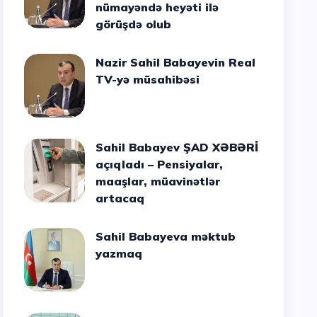
nümayəndə heyəti ilə
görüşdə olub
Nazir Sahil Babayevin Real
TV-yə müsahibəsi
Sahil Babayev ŞAD XƏBƏRİ
açıqladı – Pensiyalar,
maaşlar, müavinətlər
artacaq
Sahil Babayeva məktub
yazmaq