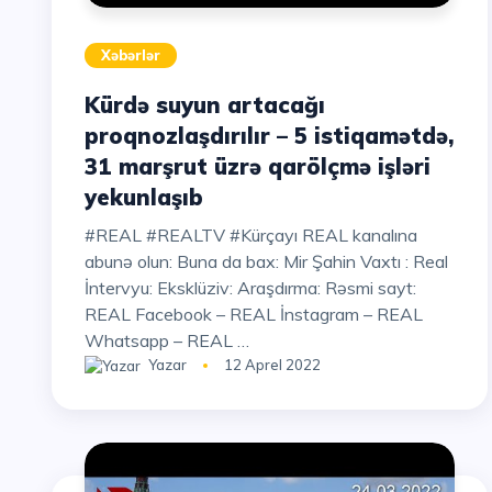
Xəbərlər
Kürdə suyun artacağı
proqnozlaşdırılır – 5 istiqamətdə,
31 marşrut üzrə qarölçmə işləri
yekunlaşıb
#REAL #REALTV #Kürçayı REAL kanalına
abunə olun: Buna da bax: Mir Şahin Vaxtı : Real
İntervyu: Eksklüziv: Araşdırma: Rəsmi sayt:
REAL Facebook – REAL İnstagram – REAL
Whatsapp – REAL …
Yazar
12 Aprel 2022