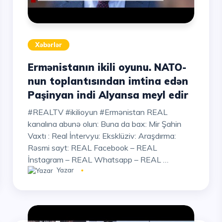
Xəbərlər
Ermənistanın ikili oyunu. NATO-
nun toplantısından imtina edən
Paşinyan indi Alyansa meyl edir
#REALTV #ikilioyun #Ermənistan REAL
kanalına abunə olun: Buna da bax: Mir Şahin
Vaxtı : Real İntervyu: Eksklüziv: Araşdırma:
Rəsmi sayt: REAL Facebook – REAL
İnstagram – REAL Whatsapp – REAL …
Yazar