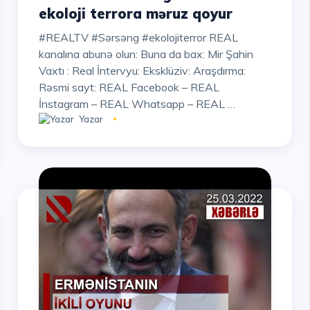
ekoloji terrora məruz qoyur
#REALTV #Sərsəng #ekolojiterror REAL
kanalına abunə olun: Buna da bax: Mir Şahin
Vaxtı : Real İntervyu: Eksklüziv: Araşdırma:
Rəsmi sayt: REAL Facebook – REAL
İnstagram – REAL Whatsapp – REAL …
Yazar