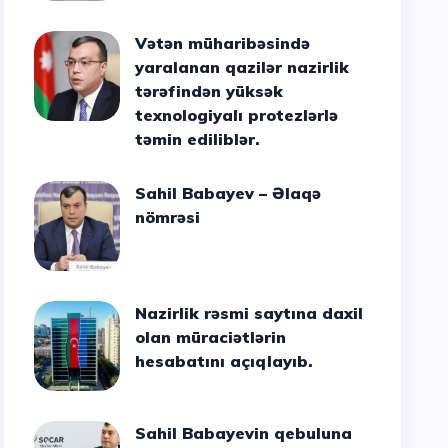
Vətən müharibəsində
yaralanan qazilər nazirlik
tərəfindən yüksək
texnologiyalı protezlərlə
təmin ediliblər.
Sahil Babayev – Əlaqə
nömrəsi
Nazirlik rəsmi saytına daxil
olan müraciətlərin
hesabatını açıqlayıb.
Sahil Babayevin qebuluna