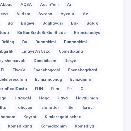
lAbbas
AQSA
AqsinYeni
Ar
news
Autizm
Avropa
Ayzaur
Az
Ba
Bagevi
Baghavasi
Bak
Balak
Saati
BirGunSizdeBirGunBizde
Birincistudiya
Brifinq
Bu
Buanakimi
Bunanakimi
ibgirlik
CinayetVeCeza
Comedixana
eyishencavab
Donebilsem
Dosye
El
ElyarV
Enenebogcasi
Enenebogchasi
dekileresalam
Evinizinqonag
Evinxanimi
erinRealDostu
FHN
Film
Fir
G
aqa
HaaqaM
Haqq
Hava
HavaLiman
Iftar
Ikilioyun
Islahatlar
Itkil
Ixrac
inhamam
Kayrat
Kimlereqaldisehne
Komedixana
Komedixanim
Komediya