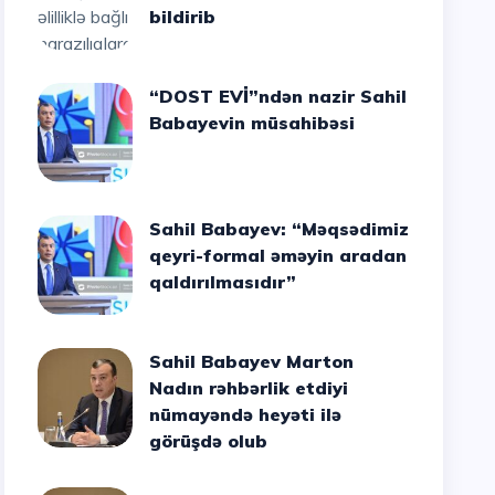
bildirib
“DOST EVİ”ndən nazir Sahil
Babayevin müsahibəsi
Sahil Babayev: “Məqsədimiz
qeyri-formal əməyin aradan
qaldırılmasıdır”
Sahil Babayev Marton
Nadın rəhbərlik etdiyi
nümayəndə heyəti ilə
görüşdə olub