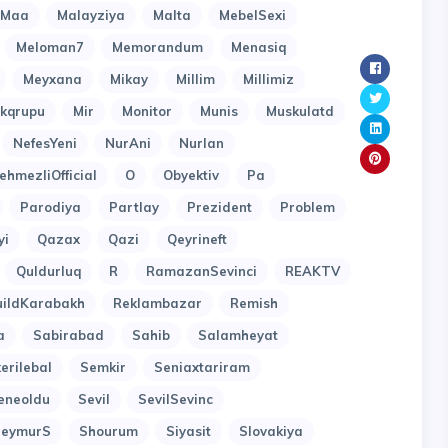
Maa
Malayziya
Malta
MebelSexi
Meloman7
Memorandum
Menasiq
Meyxana
Mikay
Millim
Millimiz
kqrupu
Mir
Monitor
Munis
Muskulatd
NefesYeni
NurAni
Nurlan
ehmezliOfficial
O
Obyektiv
Pa
Parodiya
Partlay
Prezident
Problem
yi
Qazax
Qazi
Qeyrineft
Quldurluq
R
RamazanSevinci
REAKTV
uildKarabakh
Reklambazar
Remish
a
Sabirabad
Sahib
Salamheyat
erilebal
Semkir
Seniaxtariram
eneoldu
Sevil
SevilSevinc
SeymurS
Shourum
Siyasit
Slovakiya