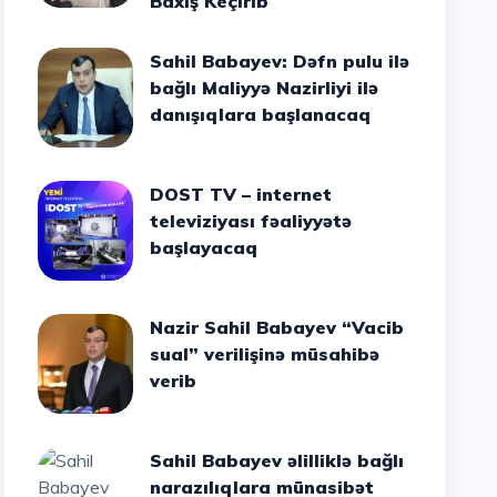
Baxış Keçirib
Sahil Babayev: Dəfn pulu ilə
bağlı Maliyyə Nazirliyi ilə
danışıqlara başlanacaq
DOST TV – internet
televiziyası fəaliyyətə
başlayacaq
Nazir Sahil Babayev “Vacib
sual” verilişinə müsahibə
verib
Sahil Babayev əlilliklə bağlı
narazılıqlara münasibət