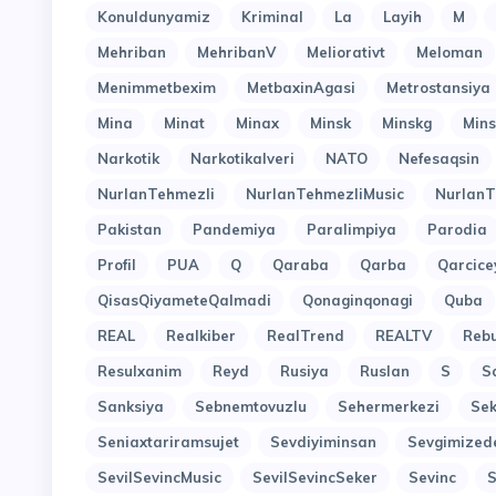
Konuldunyamiz
Kriminal
La
Layih
M
Mehriban
MehribanV
Meliorativt
Meloman
Menimmetbexim
MetbaxinAgasi
Metrostansiya
Mina
Minat
Minax
Minsk
Minskg
Mins
Narkotik
Narkotikalveri
NATO
Nefesaqsin
NurlanTehmezli
NurlanTehmezliMusic
NurlanT
Pakistan
Pandemiya
Paralimpiya
Parodia
Profil
PUA
Q
Qaraba
Qarba
Qarcice
QisasQiyameteQalmadi
Qonaginqonagi
Quba
REAL
Realkiber
RealTrend
REALTV
Reb
Resulxanim
Reyd
Rusiya
Ruslan
S
S
Sanksiya
Sebnemtovuzlu
Sehermerkezi
Sek
Seniaxtariramsujet
Sevdiyiminsan
Sevgimized
SevilSevincMusic
SevilSevincSeker
Sevinc