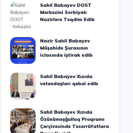
Sahil Babayev DOST
Mərkəzini Serbiyalı
Nazirlərə Təqdim Edib
Nazir Sahil Babayev
Müşahidə Şurasının
iclasında iştirak edib
Sahil Babayev Xızıda
vətəndaşları qəbul edib
Sahil Babayev Xızıda
Özünüməşğulluq Proqramı
Çərçivəsində Təsərrüfatlara