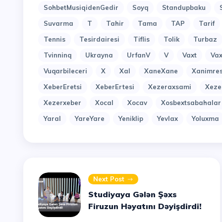
SohbetMusiqidenGedir
Soyq
Standupbaku
Suvarma
T
Tahir
Tama
TAP
Tarif
Tennis
Tesirdairesi
Tiflis
Tolik
Turbaz
Tvinninq
Ukrayna
UrfanV
V
Vaxt
Vax
Vuqarbileceri
X
Xal
XaneXane
Xanimres
XeberEretsi
XeberErtesi
Xezeraxsami
Xeze
Xezerxeber
Xocal
Xocav
Xosbextsabahalar
Yaral
YareYare
Yeniklip
Yevlax
Yoluxma
Next Post
Studiyaya Gələn Şəxs
Firuzun Həyatını Dəyişdirdi!