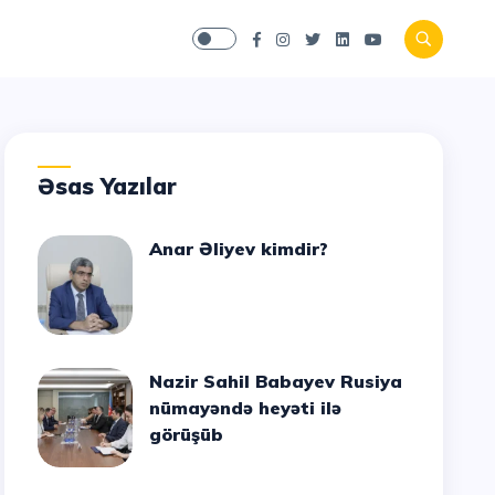
Əsas Yazılar
Anar Əliyev kimdir?
Nazir Sahil Babayev Rusiya
nümayəndə heyəti ilə
görüşüb