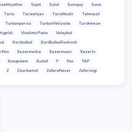
Suehtiyatlar
Sujet
Sulut
Sumqay
Suna
Tarix
Tarixeliyev
TarixNadir
Tehmezli
Turkanperviz
TurkanVelizade
Turshmeze
tigeldi
VladimirPutin
Voleybol
ul
Xaribulbul
XariBulbulFestivali
rfilm
Xezermedia
Xezermusic
Xezertv
Xosqedem
Xudaf
Y
Yan
YAP
Z
Zaurkamal
ZefereNezer
Zeferisigi