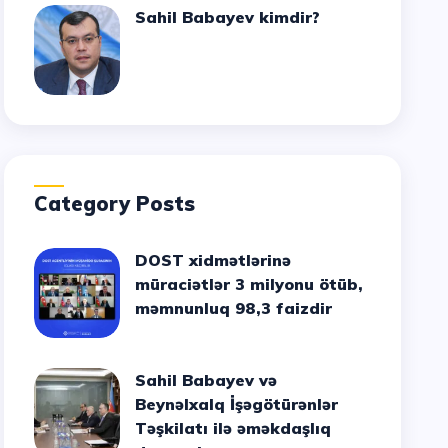
Sahil Babayev kimdir?
Category Posts
DOST xidmətlərinə
müraciətlər 3 milyonu ötüb,
məmnunluq 98,3 faizdir
Sahil Babayev və
Beynəlxalq İşəgötürənlər
Təşkilatı ilə əməkdaşlıq