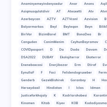
Anaminyemeyindenyoxdur
Anar
Anons
Aqi
Asiqmusqulatdivir
AT
Atesxetti
Atv
Atv
Azerbaycan
AZTV
AZTVcanl
Azvision
B
Balyarmarkas
Beyl
Beyleqan
Beyn
Bilik
BiriVar
BizimBarel
BMT
BonaDea
Br
Canguden
CanimMenim
CeyhunBayramov
C
COVIDpasport
D
Da
Dada
Davam
D
DSA2022
DUBAY
Ekolojiterror
Ekoterror
Eneneboxcasi
Enerjibazar
Erm
Etiraf
Ev
EynullaF
F
Faci
Felidendogruxeber
Ferm
Genderb
GezekBishirek
Goranboy
H
Ha
Herseydaxil
Hindistan
I
Iclas
Idman
Justiceforkhojaly
K
Kadrlarshobesi
Karant
Kinomen
Kitab
Kiyev
KOB
Kodadiyasma