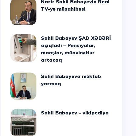
Nazir Sahil Babayevin Real
TV-yə müsahibəsi
Sahil Babayev ŞAD XƏBƏRİ
açıqladı – Pensiyalar,
maaşlar, müavinətlər
artacaq
Sahil Babayeva məktub
yazmaq
Sahil Babayev – vikipediya