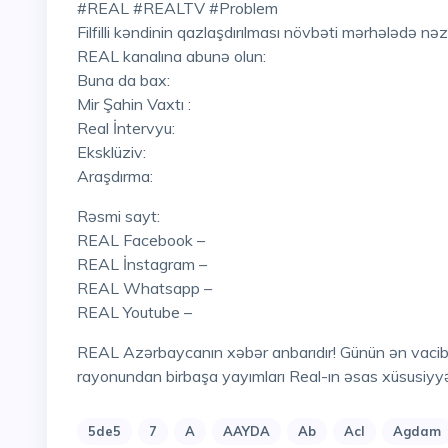
#REAL #REALTV #Problem
Filfilli kəndinin qazlaşdırılması növbəti mərhələdə nə
REAL kanalına abunə olun:
Buna da bax:
Mir Şahin Vaxtı :
Real İntervyu:
Eksklüziv:
Araşdırma:
Rəsmi sayt:
REAL Facebook –
REAL İnstagram –
REAL Whatsapp –
REAL Youtube –
REAL Azərbaycanın xəbər anbarıdır! Günün ən vacib hadisələri , mövzuları , eksklüziv açıqlamaları, hadisə
rayonundan birbaşa yayımları Real-ın əsas xüsusiyyə
5de5
7
A
AAYDA
Ab
Acl
Agdam