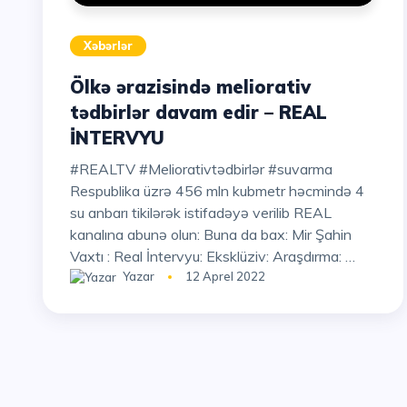
Xəbərlər
Ölkə ərazisində meliorativ
tədbirlər davam edir – REAL
İNTERVYU
#REALTV #Meliorativtədbirlər #suvarma
Respublika üzrə 456 mln kubmetr həcmində 4
su anbarı tikilərək istifadəyə verilib REAL
kanalına abunə olun: Buna da bax: Mir Şahin
Vaxtı : Real İntervyu: Eksklüziv: Araşdırma: …
Yazar
12 Aprel 2022