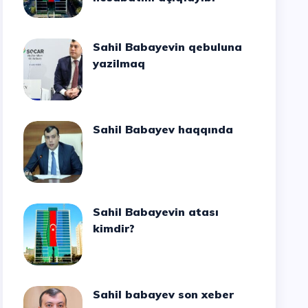
Sahil Babayevin qebuluna
yazilmaq
Sahil Babayev haqqında
Sahil Babayevin atası
kimdir?
Sahil babayev son xeber