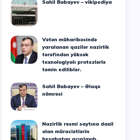
Sahil Babayev – vikipediya
Vətən müharibəsində
yaralanan qazilər nazirlik
tərəfindən yüksək
texnologiyalı protezlərlə
təmin ediliblər.
Sahil Babayev – Əlaqə
nömrəsi
Nazirlik rəsmi saytına daxil
olan müraciətlərin
hesabatını açıqlayıb.