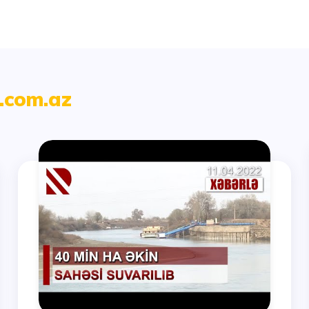
.com.az