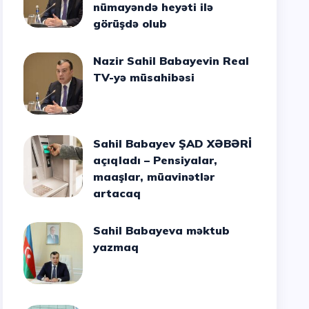
nümayəndə heyəti ilə
görüşdə olub
Nazir Sahil Babayevin Real
TV-yə müsahibəsi
Sahil Babayev ŞAD XƏBƏRİ
açıqladı – Pensiyalar,
maaşlar, müavinətlər
artacaq
Sahil Babayeva məktub
yazmaq