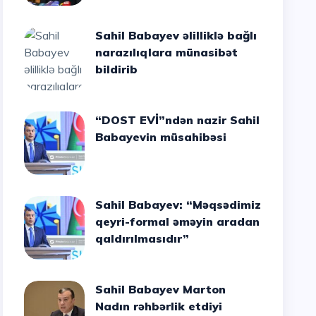
Sahil Babayev əlilliklə bağlı
narazılıqlara münasibət
bildirib
“DOST EVİ”ndən nazir Sahil
Babayevin müsahibəsi
Sahil Babayev: “Məqsədimiz
qeyri-formal əməyin aradan
qaldırılmasıdır”
Sahil Babayev Marton
Nadın rəhbərlik etdiyi