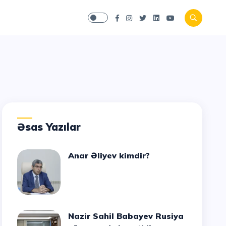
Əsas Yazılar
Anar Əliyev kimdir?
Nazir Sahil Babayev Rusiya