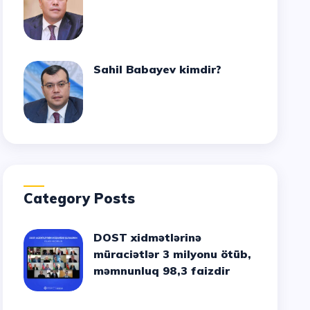
Sahil Babayev kimdir?
Category Posts
DOST xidmətlərinə
müraciətlər 3 milyonu ötüb,
məmnunluq 98,3 faizdir