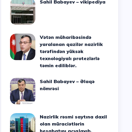
Sahil Babayev – vikipediya
Vətən müharibəsində
yaralanan qazilər nazirlik
tərəfindən yüksək
texnologiyalı protezlərlə
təmin ediliblər.
Sahil Babayev – Əlaqə
nömrəsi
Nazirlik rəsmi saytına daxil
olan müraciətlərin
hesabatını açıqlayıb.