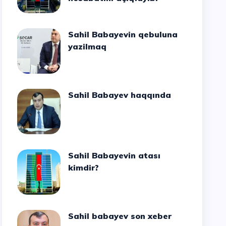
Sahil Babayevin qebuluna
yazilmaq
Sahil Babayev haqqında
Sahil Babayevin atası
kimdir?
Sahil babayev son xeber