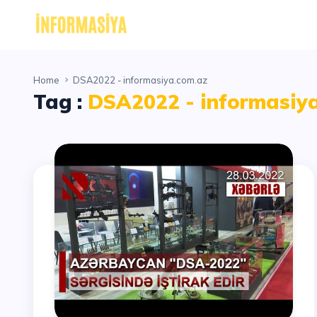
Home
DSA2022 - informasiya.com.az
Tag :
DSA2022 - informasiy