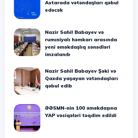
Astarada vətəndaşları qəbul
edəcək
Nazir Sahil Babayev və
rumıniyalı həmkarı arasında
yeni əməkdaşlıq sənədləri
imzalanıb
Nazir Sahil Babayev Şəki və
Qaxda yaşayan vətəndaşları
qəbul edib
ƏƏSMN-nin 100 əməkdaşına
YAP vəsiqələri təqdim edildi