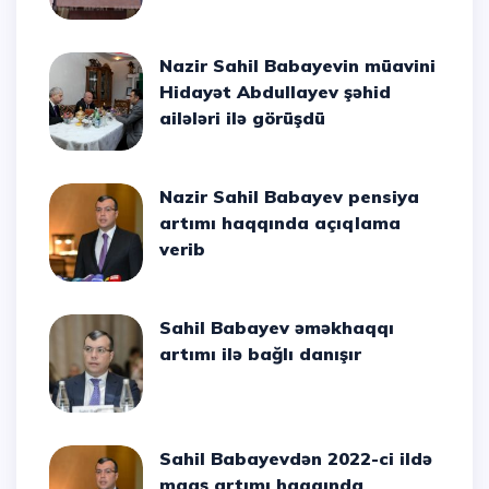
Nazir Sahil Babayevin müavini
Hidayət Abdullayev şəhid
ailələri ilə görüşdü
Nazir Sahil Babayev pensiya
artımı haqqında açıqlama
verib
Sahil Babayev əməkhaqqı
artımı ilə bağlı danışır
Sahil Babayevdən 2022-ci ildə
maaş artımı haqqında