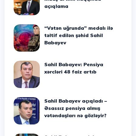
açıqlama
“Vətən uğrunda” medalı ilə
təltif edilən şəhid Sahil
Babayev
Sahil Babayev: Pensiya
xərcləri 48 faiz artıb
Sahil Babayev açıqladı –
Əsassız pensiya almış
vətəndaşları nə gözləyir?