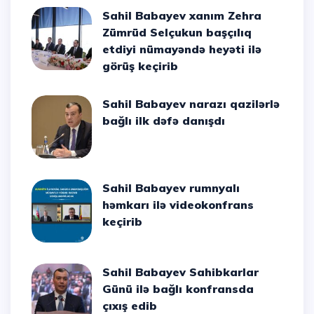
Sahil Babayev xanım Zehra
Zümrüd Selçukun başçılıq
etdiyi nümayəndə heyəti ilə
görüş keçirib
Sahil Babayev narazı qazilərlə
bağlı ilk dəfə danışdı
Sahil Babayev rumnyalı
həmkarı ilə videokonfrans
keçirib
Sahil Babayev Sahibkarlar
Günü ilə bağlı konfransda
çıxış edib