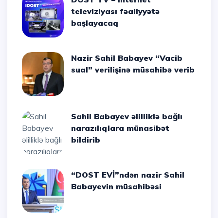
televiziyası fəaliyyətə
başlayacaq
Nazir Sahil Babayev “Vacib
sual” verilişinə müsahibə verib
Sahil Babayev əlilliklə bağlı
narazılıqlara münasibət
bildirib
“DOST EVİ”ndən nazir Sahil
Babayevin müsahibəsi