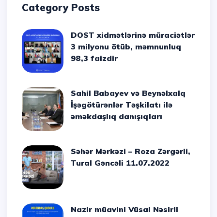
Category Posts
DOST xidmətlərinə müraciətlər
3 milyonu ötüb, məmnunluq
98,3 faizdir
Sahil Babayev və Beynəlxalq
İşəgötürənlər Təşkilatı ilə
əməkdaşlıq danışıqları
Səhər Mərkəzi – Roza Zərgərli,
Tural Gəncəli 11.07.2022
Nazir müavini Vüsal Nəsirli