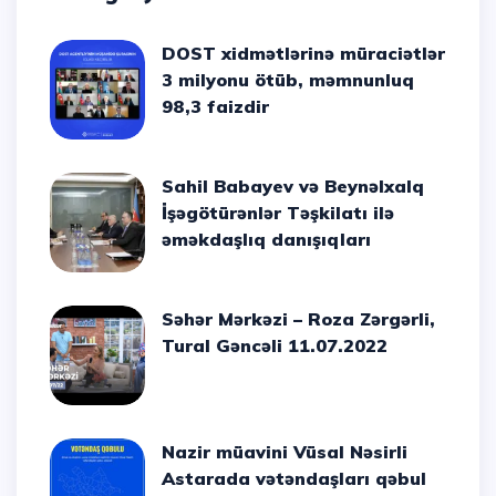
DOST xidmətlərinə müraciətlər
3 milyonu ötüb, məmnunluq
98,3 faizdir
Sahil Babayev və Beynəlxalq
İşəgötürənlər Təşkilatı ilə
əməkdaşlıq danışıqları
Səhər Mərkəzi – Roza Zərgərli,
Tural Gəncəli 11.07.2022
Nazir müavini Vüsal Nəsirli
Astarada vətəndaşları qəbul