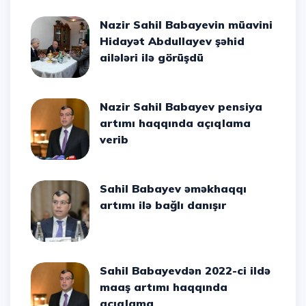
Nazir Sahil Babayevin müavini
Hidayət Abdullayev şəhid
ailələri ilə görüşdü
Nazir Sahil Babayev pensiya
artımı haqqında açıqlama
verib
Sahil Babayev əməkhaqqı
artımı ilə bağlı danışır
Sahil Babayevdən 2022-ci ildə
maaş artımı haqqında
açıqlama