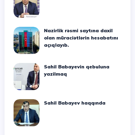
Nazirlik rəsmi saytına daxil
olan müraciətlərin hesabatını
açıqlayıb.
Sahil Babayevin qebuluna
yazilmaq
Sahil Babayev haqqında