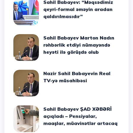
Sahil Babayev: “Məqsədimiz
qeyri-formal əməyin aradan
qaldırılmasıdır”
Sahil Babayev Marton Nadın
rəhbərlik etdiyi nümayəndə
heyəti ilə görüşdə olub
Nazir Sahil Babayevin Real
TV-yə müsahibəsi
Sahil Babayev ŞAD XƏBƏRİ
açıqladı – Pensiyalar,
maaşlar, müavinətlər artacaq