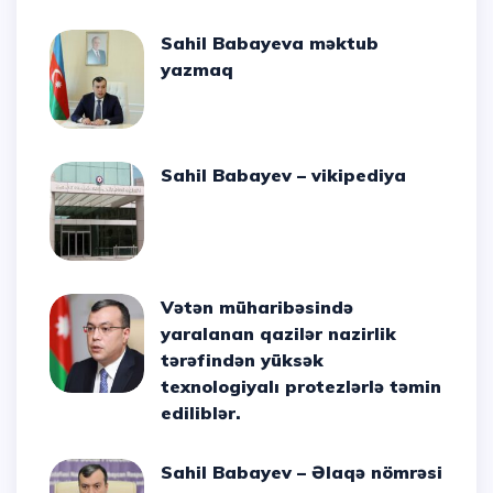
Sahil Babayeva məktub
yazmaq
Sahil Babayev – vikipediya
Vətən müharibəsində
yaralanan qazilər nazirlik
tərəfindən yüksək
texnologiyalı protezlərlə təmin
ediliblər.
Sahil Babayev – Əlaqə nömrəsi