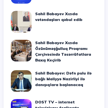
Sahil Babayev Xızıda
vətəndaşları qəbul edib
Sahil Babayev Xızıda
Özünüməşğulluq Proqramı
Çərçivəsində Təsərrüfatlara
Baxış Keçirib
Sahil Babayev: Dəfn pulu ilə
bağlı Maliyyə Nazirliyi ilə
danışıqlara başlanacaq
DOST TV – internet
televiziyası fəaliyyətə