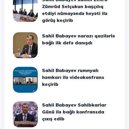
Zümrüd Selçukun başçılıq
etdiyi nümayəndə heyəti ilə
görüş keçirib
Sahil Babayev narazı qazilərlə
bağlı ilk dəfə danışdı
Sahil Babayev rumnyalı
həmkarı ilə videokonfrans
keçirib
Sahil Babayev Sahibkarlar
Günü ilə bağlı konfransda
çıxış edib