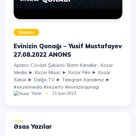
Xəbərlər
Evinizin Qonağı – Yusif Mustafayev
27.08.2022 ANONS
Aparıcı: Cövdət Şükürov Bizim Kanallar : Xəzər
Media ► Xəzər Music ► Xəzər Film ► Xəzər
Xəbər ► Dalğa TV ► Telegram Kanalımız ►
#xezermedia #xezertv #evinizinqonagı
Yazar
21 İyun 2023
Əsas Yazılar