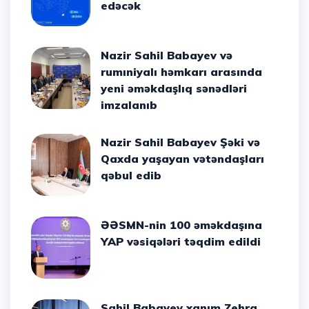
edəcək
Nazir Sahil Babayev və
rumıniyalı həmkarı arasında
yeni əməkdaşlıq sənədləri
imzalanıb
Nazir Sahil Babayev Şəki və
Qaxda yaşayan vətəndaşları
qəbul edib
ƏƏSMN-nin 100 əməkdaşına
YAP vəsiqələri təqdim edildi
Sahil Babayev xanım Zehra