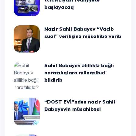
başlayacaq
Nazir Sahil Babayev “Vacib
sual” verilişinə müsahibə verib
Sahil Babayev əlilliklə bağlı
narazılıqlara münasibət
bildirib
“DOST EVİ”ndən nazir Sahil
Babayevin müsahibəsi