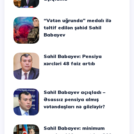
“Vətən uğrunda” medalı ilə
təltif edilən şəhid Sahil
Babayev
Sahil Babayev: Pensiya
xərcləri 48 faiz artıb
Sahil Babayev açıqladı –
Əsassız pensiya almış
vətəndaşları nə gözləyir?
Sahil Babayev: minimum