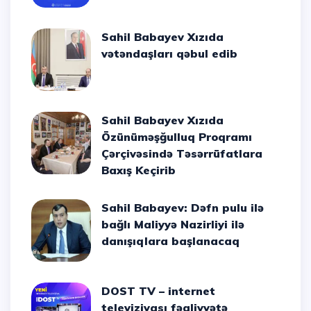
Sahil Babayev Xızıda
vətəndaşları qəbul edib
Sahil Babayev Xızıda
Özünüməşğulluq Proqramı
Çərçivəsində Təsərrüfatlara
Baxış Keçirib
Sahil Babayev: Dəfn pulu ilə
bağlı Maliyyə Nazirliyi ilə
danışıqlara başlanacaq
DOST TV – internet
televiziyası fəaliyyətə