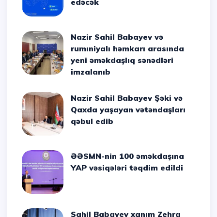
edəcək
Nazir Sahil Babayev və
rumıniyalı həmkarı arasında
yeni əməkdaşlıq sənədləri
imzalanıb
Nazir Sahil Babayev Şəki və
Qaxda yaşayan vətəndaşları
qəbul edib
ƏƏSMN-nin 100 əməkdaşına
YAP vəsiqələri təqdim edildi
Sahil Babayev xanım Zehra