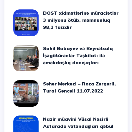
DOST xidmətlərinə müraciətlər
3 milyonu ötüb, məmnunluq
98,3 faizdir
Sahil Babayev və Beynəlxalq
İşəgötürənlər Təşkilatı ilə
əməkdaşlıq danışıqları
Səhər Mərkəzi – Roza Zərgərli,
Tural Gəncəli 11.07.2022
Nazir müavini Vüsal Nəsirli
Astarada vətəndaşları qəbul