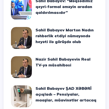
Sahil Babayev: “Məqsədimiz
qeyri-formal əməyin aradan
qaldırılmasıdır”
Sahil Babayev Marton Nadın
rəhbərlik etdiyi nümayəndə
heyəti ilə görüşdə olub
Nazir Sahil Babayevin Real
TV-yə müsahibəsi
Sahil Babayev ŞAD XƏBƏRİ
açıqladı – Pensiyalar,
maaşlar, müavinətlər artacaq