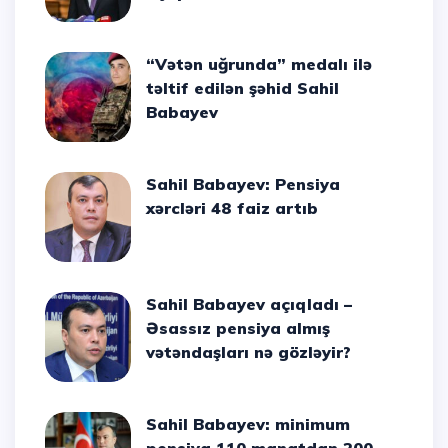
“Vətən uğrunda” medalı ilə
təltif edilən şəhid Sahil
Babayev
Sahil Babayev: Pensiya
xərcləri 48 faiz artıb
Sahil Babayev açıqladı –
Əsassız pensiya almış
vətəndaşları nə gözləyir?
Sahil Babayev: minimum
pensiya 110 manatdan 200