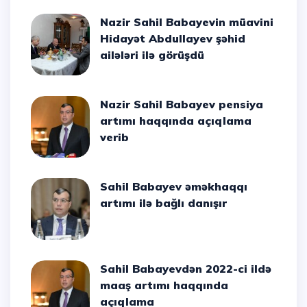
Nazir Sahil Babayevin müavini
Hidayət Abdullayev şəhid
ailələri ilə görüşdü
Nazir Sahil Babayev pensiya
artımı haqqında açıqlama
verib
Sahil Babayev əməkhaqqı
artımı ilə bağlı danışır
Sahil Babayevdən 2022-ci ildə
maaş artımı haqqında
açıqlama