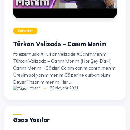
Xəbərlər
Türkan Vəlizadə – Canım Mənim
#xezermusic #TurkanVelizade #CanimMenim
Türkan Vəlizadə – Canım Mənim (Hər Şey Daxil)
Canım Mənim – Sözləri Canım canım canım mənim
Ürəyim sol yanım mənim Gözlərinə qurban olum
Dəyərli insanım mənim Hər …
Yazar
26 Noyabr 2021
Əsas Yazılar