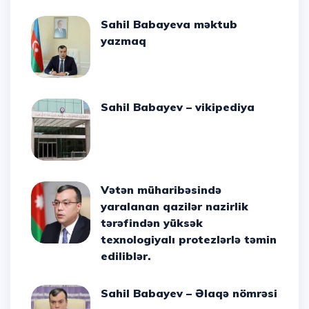
Sahil Babayeva məktub
yazmaq
Sahil Babayev – vikipediya
Vətən müharibəsində
yaralanan qazilər nazirlik
tərəfindən yüksək
texnologiyalı protezlərlə təmin
ediliblər.
Sahil Babayev – Əlaqə nömrəsi