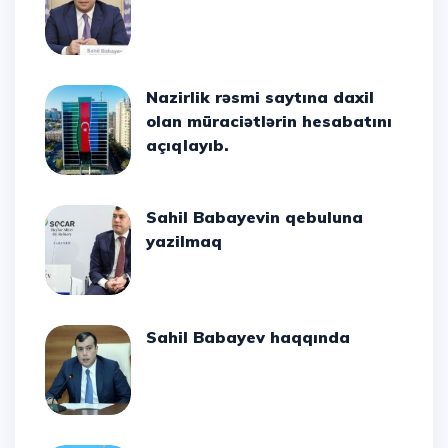
Nazirlik rəsmi saytına daxil
olan müraciətlərin hesabatını
açıqlayıb.
Sahil Babayevin qebuluna
yazilmaq
Sahil Babayev haqqında