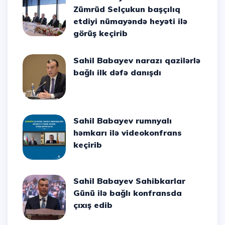
Zümrüd Selçukun başçılıq
etdiyi nümayəndə heyəti ilə
görüş keçirib
Sahil Babayev narazı qazilərlə
bağlı ilk dəfə danışdı
Sahil Babayev rumnyalı
həmkarı ilə videokonfrans
keçirib
Sahil Babayev Sahibkarlar
Günü ilə bağlı konfransda
çıxış edib