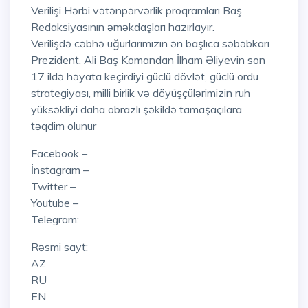
Verilişi Hərbi vətənpərvərlik proqramları Baş
Redaksiyasının əməkdaşları hazırlayır.
Verilişdə cəbhə uğurlarımızın ən başlıca səbəbkarı
Prezident, Ali Baş Komandan İlham Əliyevin son
17 ildə həyata keçirdiyi güclü dövlət, güclü ordu
strategiyası, milli birlik və döyüşçülərimizin ruh
yüksəkliyi daha obrazlı şəkildə tamaşaçılara
təqdim olunur
Facebook –
İnstagram –
Twitter –
Youtube –
Telegram:
Rəsmi sayt:
AZ
RU
EN