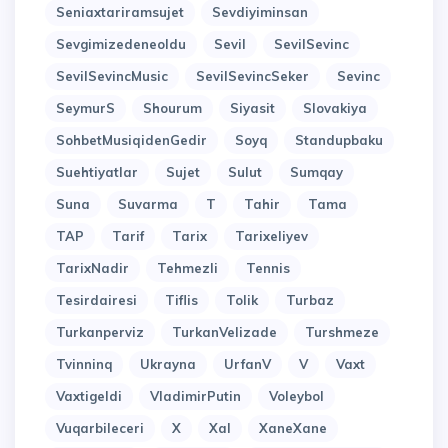
Seniaxtariramsujet
Sevdiyiminsan
Sevgimizedeneoldu
Sevil
SevilSevinc
SevilSevincMusic
SevilSevincSeker
Sevinc
SeymurS
Shourum
Siyasit
Slovakiya
SohbetMusiqidenGedir
Soyq
Standupbaku
Suehtiyatlar
Sujet
Sulut
Sumqay
Suna
Suvarma
T
Tahir
Tama
TAP
Tarif
Tarix
Tarixeliyev
TarixNadir
Tehmezli
Tennis
Tesirdairesi
Tiflis
Tolik
Turbaz
Turkanperviz
TurkanVelizade
Turshmeze
Tvinninq
Ukrayna
UrfanV
V
Vaxt
Vaxtigeldi
VladimirPutin
Voleybol
Vuqarbileceri
X
Xal
XaneXane