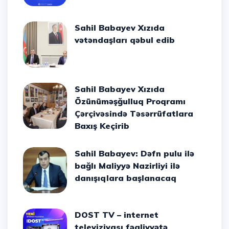
Sahil Babayev Xızıda
vətəndaşları qəbul edib
Sahil Babayev Xızıda
Özünüməşğulluq Proqramı
Çərçivəsində Təsərrüfatlara
Baxış Keçirib
Sahil Babayev: Dəfn pulu ilə
bağlı Maliyyə Nazirliyi ilə
danışıqlara başlanacaq
DOST TV – internet
televiziyası fəaliyyətə