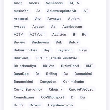
Anar
Anons
AqilAbbas
AQSA
AqsinYeni
Ar
Asiqmusqulatdivir
AT
Atesxetti
Atv
Atvnews
Autizm
Avropa
Ayzaur
Az
Azerbaycan
AZTV
AZTVcanl
Azvision
B
Ba
Bagevi
Baghavasi
Bak
Balak
Balyarmarkas
Beyl
Beyleqan
Beyn
BilikSaati
BirGunSizdeBirGunBizde
Birincistudiya
BiriVar
BizimBarel
BMT
BonaDea
Br
Brifinq
Bu
Buanakimi
Bunanakimi
Canguden
CanimMenim
CeyhunBayramov
Cibgirlik
CinayetVeCeza
Comedixana
COVIDpasport
D
Da
Dada
Davam
Deyishencavab