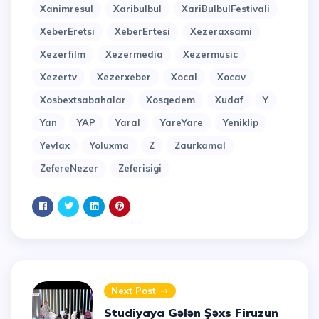
Xanimresul
Xaribulbul
XariBulbulFestivali
XeberEretsi
XeberErtesi
Xezeraxsami
Xezerfilm
Xezermedia
Xezermusic
Xezertv
Xezerxeber
Xocal
Xocav
Xosbextsabahalar
Xosqedem
Xudaf
Y
Yan
YAP
Yaral
YareYare
Yeniklip
Yevlax
Yoluxma
Z
Zaurkamal
ZefereNezer
Zeferisigi
Next Post
Studiyaya Gələn Şəxs Firuzun