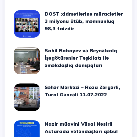
DOST xidmətlərinə müraciətlər
3 milyonu ötüb, məmnunluq
98,3 faizdir
Sahil Babayev və Beynəlxalq
İşəgötürənlər Təşkilatı ilə
əməkdaşlıq danışıqları
Səhər Mərkəzi – Roza Zərgərli,
Tural Gəncəli 11.07.2022
Nazir müavini Vüsal Nəsirli
Astarada vətəndaşları qəbul