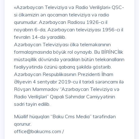
«Azərbaycan Televiziya və Radio Verilişləri» QSC-
si ölkəmizin ən qocaman televiziya və radio
qurumudur: Azərbaycan Radiosu 1926-cı il
noyabrın 6-da, Azərbaycan televiziyası 1956-cı il
fevralın 14-də yaradılıb.
Azərbaycan Televiziyası ölkə teleməkanının
formalaşmasında böyük rol oynayıb. Bu BİRİNCİlik
müstəqillik dövründə yaradılan bütün telekanalların
fəaliyyətində özünü qabarıq şəkildə göstərib.
Azərbaycan Respublikasının Prezidenti İlham
Əliyevin 4 sentyabr 2019-cu il tarixli sərəncamı ilə
Rövşən Məmmədov “Azərbaycan Televiziya və
Radio Verilişləri” Qapalı Səhmdar Cəmiyyətinin
sədri təyin edilib.
Müəllif hüquqları “Baku Cms Media” tərəfindən
qorunur.
office@bakucms.com /