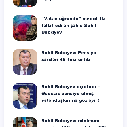
“Vətən uğrunda” medalı ilə
təltif edilən şəhid Sahil
Babayev
Sahil Babayev: Pensiya
xərcləri 48 faiz artıb
Sahil Babayev açıqladı –
Əsassız pensiya almış
vətəndaşları nə gözləyir?
Sahil Babayev: minimum