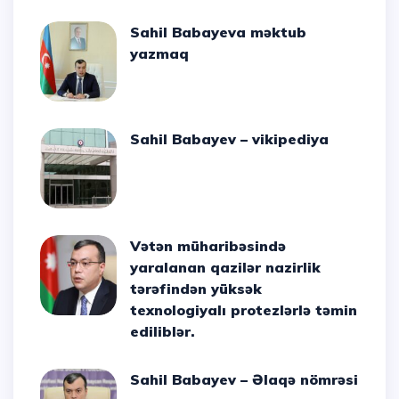
Sahil Babayeva məktub
yazmaq
Sahil Babayev – vikipediya
Vətən müharibəsində
yaralanan qazilər nazirlik
tərəfindən yüksək
texnologiyalı protezlərlə təmin
ediliblər.
Sahil Babayev – Əlaqə nömrəsi