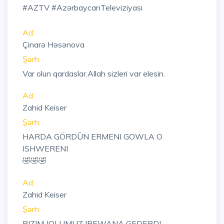
#AZTV #AzərbaycanTeleviziyası
Ad:
Çinarə Həsənova
Şərh:
Var olun qardaslar.Allah sizleri var elesin.
Ad:
Zahid Keiser
Şərh:
HARDA GÖRDŪN ERMENI GOWLA O
ISHWERENI
🤣🤣🤣
Ad:
Zahid Keiser
Şərh:
BIZIM JOLUMUZ IREWANA GEDERDI