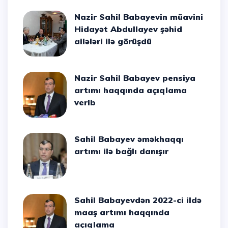
Nazir Sahil Babayevin müavini
Hidayət Abdullayev şəhid
ailələri ilə görüşdü
Nazir Sahil Babayev pensiya
artımı haqqında açıqlama
verib
Sahil Babayev əməkhaqqı
artımı ilə bağlı danışır
Sahil Babayevdən 2022-ci ildə
maaş artımı haqqında
açıqlama