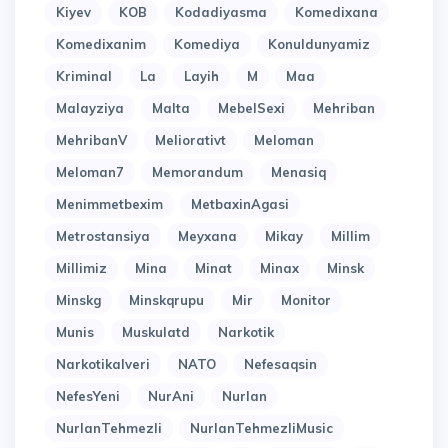
Kiyev
KOB
Kodadiyasma
Komedixana
Komedixanim
Komediya
Konuldunyamiz
Kriminal
La
Layih
M
Maa
Malayziya
Malta
MebelSexi
Mehriban
MehribanV
Meliorativt
Meloman
Meloman7
Memorandum
Menasiq
Menimmetbexim
MetbaxinAgasi
Metrostansiya
Meyxana
Mikay
Millim
Millimiz
Mina
Minat
Minax
Minsk
Minskg
Minskqrupu
Mir
Monitor
Munis
Muskulatd
Narkotik
Narkotikalveri
NATO
Nefesaqsin
NefesYeni
NurAni
Nurlan
NurlanTehmezli
NurlanTehmezliMusic