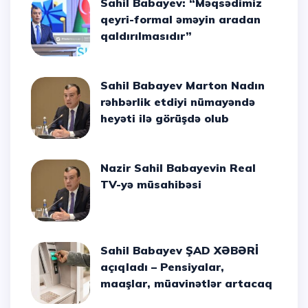
Sahil Babayev: “Məqsədimiz
qeyri-formal əməyin aradan
qaldırılmasıdır”
Sahil Babayev Marton Nadın
rəhbərlik etdiyi nümayəndə
heyəti ilə görüşdə olub
Nazir Sahil Babayevin Real
TV-yə müsahibəsi
Sahil Babayev ŞAD XƏBƏRİ
açıqladı – Pensiyalar,
maaşlar, müavinətlər artacaq