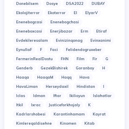
Donebilsem
Dosye
DSA2022
DUBAY
Ekolojiterror
Ekoterror
El
ElyarV
Enenebogcasi
Enenebogchasi
Eneneboxcasi
Enerjibazar
Erm
Etiraf
Evdekileresalam
Evinizinqonag
Evinxanimi
EynullaF
F
Faci
Felidendogruxeber
FermerinRealDostu
FHN
Film
Fir
G
Genderb
GezekBishirek
Goranboy
H
Haaqa
HaaqaM
Haqq
Hava
HavaLiman
Herseydaxil
Hindistan
I
Iclas
Idman
Iftar
Ikilioyun
Islahatlar
Itkil
Ixrac
Justiceforkhojaly
K
Kadrlarshobesi
Karantinhamam
Kayrat
Kimlereqaldisehne
Kinomen
Kitab