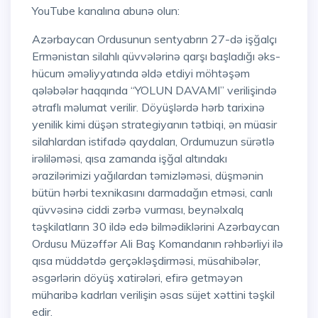
YouTube kanalına abunə olun:
Azərbaycan Ordusunun sentyabrın 27-də işğalçı
Ermənistan silahlı qüvvələrinə qarşı başladığı əks-
hücum əməliyyatında əldə etdiyi möhtəşəm
qələbələr haqqında “YOLUN DAVAMI” verilişində
ətraflı məlumat verilir. Döyüşlərdə hərb tarixinə
yenilik kimi düşən strategiyanın tətbiqi, ən müasir
silahlardan istifadə qaydaları, Ordumuzun sürətlə
irəliləməsi, qısa zamanda işğal altındakı
ərazilərimizi yağılardan təmizləməsi, düşmənin
bütün hərbi texnikasını darmadağın etməsi, canlı
qüvvəsinə ciddi zərbə vurması, beynəlxalq
təşkilatların 30 ildə edə bilmədiklərini Azərbaycan
Ordusu Müzəffər Ali Baş Komandanın rəhbərliyi ilə
qısa müddətdə gerçəkləşdirməsi, müsahibələr,
əsgərlərin döyüş xatirələri, efirə getməyən
müharibə kadrları verilişin əsas süjet xəttini təşkil
edir.