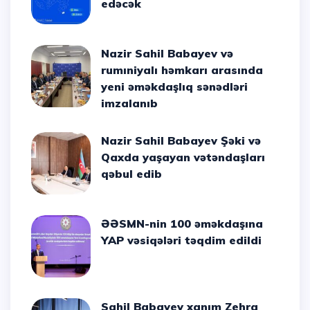
edəcək
Nazir Sahil Babayev və
rumıniyalı həmkarı arasında
yeni əməkdaşlıq sənədləri
imzalanıb
Nazir Sahil Babayev Şəki və
Qaxda yaşayan vətəndaşları
qəbul edib
ƏƏSMN-nin 100 əməkdaşına
YAP vəsiqələri təqdim edildi
Sahil Babayev xanım Zehra