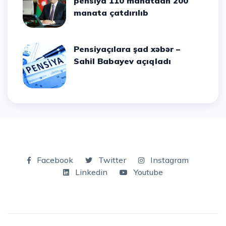
pensiya 110 manatdan 200
manata çatdırılıb
Pensiyaçılara şad xəbər –
Sahil Babayev açıqladı
Facebook
Twitter
Instagram
Linkedin
Youtube