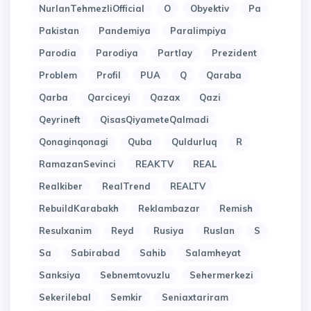
NurlanTehmezliOfficial
O
Obyektiv
Pa
Pakistan
Pandemiya
Paralimpiya
Parodia
Parodiya
Partlay
Prezident
Problem
Profil
PUA
Q
Qaraba
Qarba
Qarciceyi
Qazax
Qazi
Qeyrineft
QisasQiyameteQalmadi
Qonaginqonagi
Quba
Quldurluq
R
RamazanSevinci
REAKTV
REAL
Realkiber
RealTrend
REALTV
RebuildKarabakh
Reklambazar
Remish
Resulxanim
Reyd
Rusiya
Ruslan
S
Sa
Sabirabad
Sahib
Salamheyat
Sanksiya
Sebnemtovuzlu
Sehermerkezi
Sekerilebal
Semkir
Seniaxtariram