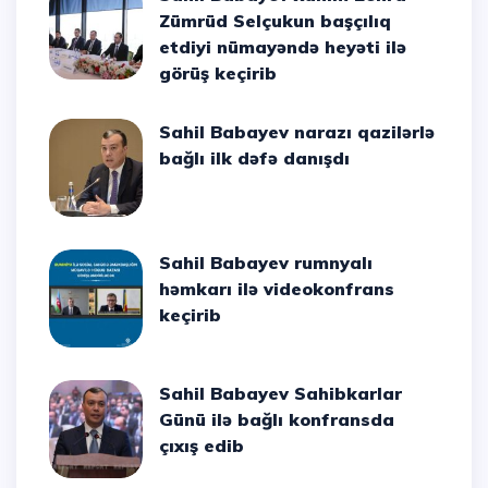
Zümrüd Selçukun başçılıq
etdiyi nümayəndə heyəti ilə
görüş keçirib
Sahil Babayev narazı qazilərlə
bağlı ilk dəfə danışdı
Sahil Babayev rumnyalı
həmkarı ilə videokonfrans
keçirib
Sahil Babayev Sahibkarlar
Günü ilə bağlı konfransda
çıxış edib