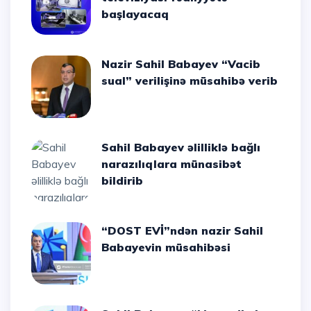
başlayacaq
Nazir Sahil Babayev “Vacib
sual” verilişinə müsahibə verib
Sahil Babayev əlilliklə bağlı
narazılıqlara münasibət
bildirib
“DOST EVİ”ndən nazir Sahil
Babayevin müsahibəsi