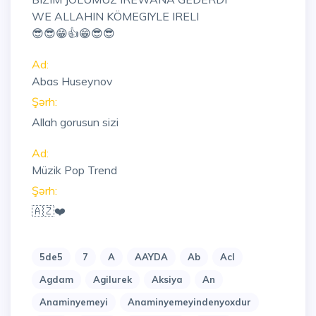
WE ALLAHIN KÖMEGIYLE IRELI
😎😎😁👍😁😎😎
Ad:
Abas Huseynov
Şərh:
Allah gorusun sizi
Ad:
Müzik Pop Trend
Şərh:
🇦🇿❤️
5de5
7
A
AAYDA
Ab
Acl
Agdam
Agilurek
Aksiya
An
Anaminyemeyi
Anaminyemeyindenyoxdur