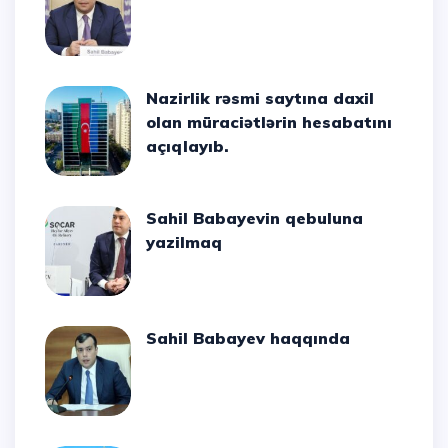
Nazirlik rəsmi saytına daxil
olan müraciətlərin hesabatını
açıqlayıb.
Sahil Babayevin qebuluna
yazilmaq
Sahil Babayev haqqında