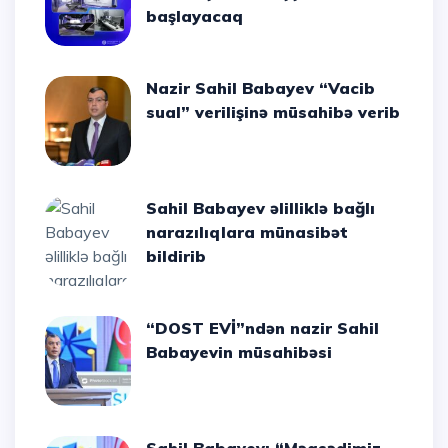
başlayacaq
Nazir Sahil Babayev “Vacib
sual” verilişinə müsahibə verib
Sahil Babayev əlilliklə bağlı
narazılıqlara münasibət
bildirib
“DOST EVİ”ndən nazir Sahil
Babayevin müsahibəsi