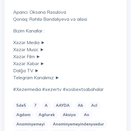
Aparıcı: Oksana Rəsulova
Qonaq: Rəhilə Bəndəliyeva və ailəsi
Bizim Kanallar :
Xəzər Media ►
Xəzər Music ►
Xəzər Film ►
Xəzər Xəbər ►
Dalğa TV ►
Telegram Kanalımız ►
#xezermedia #xezertv #xosbextsabahalar
5de5
7
A
AAYDA
Ab
Acl
Agdam
Agilurek
Aksiya
An
Anaminyemeyi
Anaminyemeyindenyoxdur