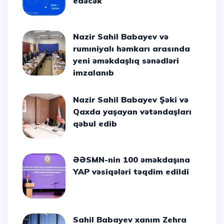
edəcək
Nazir Sahil Babayev və
rumıniyalı həmkarı arasında
yeni əməkdaşlıq sənədləri
imzalanıb
Nazir Sahil Babayev Şəki və
Qaxda yaşayan vətəndaşları
qəbul edib
ƏƏSMN-nin 100 əməkdaşına
YAP vəsiqələri təqdim edildi
Sahil Babayev xanım Zehra