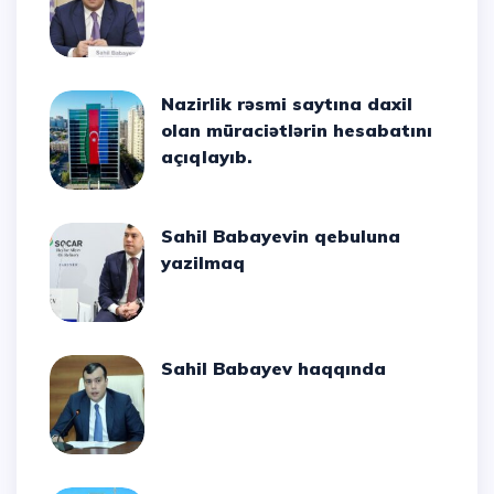
Nazirlik rəsmi saytına daxil
olan müraciətlərin hesabatını
açıqlayıb.
Sahil Babayevin qebuluna
yazilmaq
Sahil Babayev haqqında