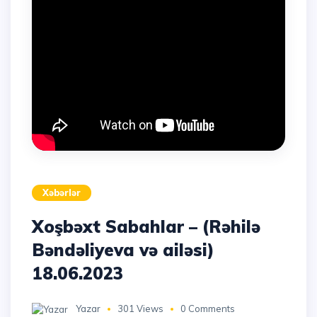
Xəbərlər
Xoşbəxt Sabahlar – (Rəhilə
Bəndəliyeva və ailəsi)
18.06.2023
Yazar
301 Views
0 Comments