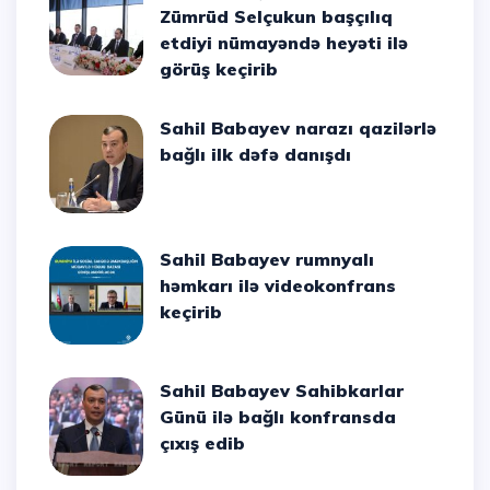
Zümrüd Selçukun başçılıq
etdiyi nümayəndə heyəti ilə
görüş keçirib
Sahil Babayev narazı qazilərlə
bağlı ilk dəfə danışdı
Sahil Babayev rumnyalı
həmkarı ilə videokonfrans
keçirib
Sahil Babayev Sahibkarlar
Günü ilə bağlı konfransda
çıxış edib