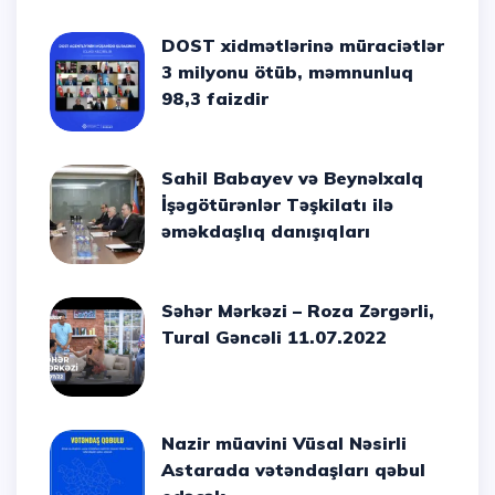
DOST xidmətlərinə müraciətlər
3 milyonu ötüb, məmnunluq
98,3 faizdir
Sahil Babayev və Beynəlxalq
İşəgötürənlər Təşkilatı ilə
əməkdaşlıq danışıqları
Səhər Mərkəzi – Roza Zərgərli,
Tural Gəncəli 11.07.2022
Nazir müavini Vüsal Nəsirli
Astarada vətəndaşları qəbul