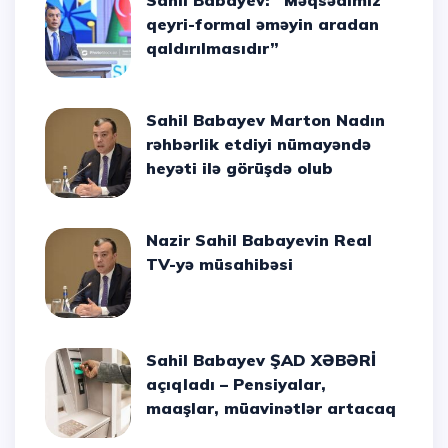
Sahil Babayev: “Məqsədimiz
qeyri-formal əməyin aradan
qaldırılmasıdır”
Sahil Babayev Marton Nadın
rəhbərlik etdiyi nümayəndə
heyəti ilə görüşdə olub
Nazir Sahil Babayevin Real
TV-yə müsahibəsi
Sahil Babayev ŞAD XƏBƏRİ
açıqladı – Pensiyalar,
maaşlar, müavinətlər artacaq