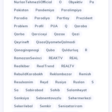
NurlanTehmezliOfficial
O
Obyektiv
Pa
Pakistan
Pandemiya
Paralimpiya
Parodia
Parodiya
Partlay
Prezident
Problem
Profil
PUA
Q
Qaraba
Qarba
Qarciceyi
Qazax
Qazi
Qeyrineft
QisasQiyameteQalmadi
Qonaginqonagi
Quba
Quldurluq
R
RamazanSevinci
REAKTV
REAL
Realkiber
RealTrend
REALTV
RebuildKarabakh
Reklambazar
Remish
Resulxanim
Reyd
Rusiya
Ruslan
S
Sa
Sabirabad
Sahib
Salamheyat
Sanksiya
Sebnemtovuzlu
Sehermerkezi
Sekerilebal
Semkir
Seniaxtariram