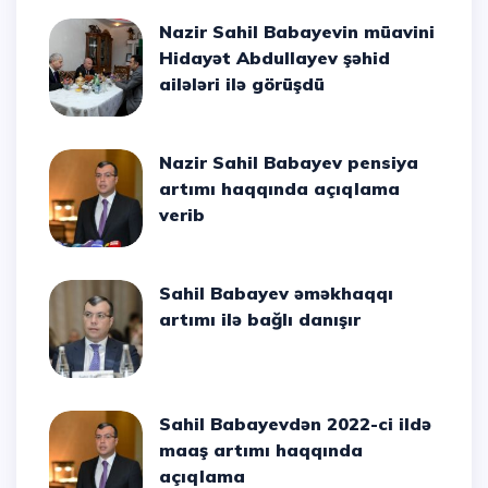
Nazir Sahil Babayevin müavini
Hidayət Abdullayev şəhid
ailələri ilə görüşdü
Nazir Sahil Babayev pensiya
artımı haqqında açıqlama
verib
Sahil Babayev əməkhaqqı
artımı ilə bağlı danışır
Sahil Babayevdən 2022-ci ildə
maaş artımı haqqında
açıqlama