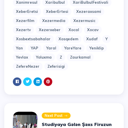
Xanimresul
Xaribulbul
XariBulbulFestivali
XeberEretsi
XeberErtesi
Xezeraxsami
Xezerfilm
Xezermedia
Xezermusic
Xezertv
Xezerxeber
Xocal
Xocav
Xosbextsabahalar
Xosqedem
Xudaf
Y
Yan
YAP
Yaral
YareYare
Yeniklip
Yevlax
Yoluxma
Z
Zaurkamal
ZefereNezer
Zeferisigi
Next Post
Studiyaya Gələn Şəxs Firuzun