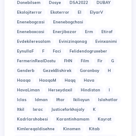
Donebilsem
Dosye
DSA2022
DUBAY
Ekolojiterror
Ekoterror
El
ElyarV
Enenebogcasi
Enenebogchasi
Eneneboxcasi
Enerjibazar
Erm
Etiraf
Evdekileresalam
Evinizinqonag
Evinxanimi
EynullaF
F
Faci
Felidendogruxeber
FermerinRealDostu
FHN
Film
Fir
G
Genderb
GezekBishirek
Goranboy
H
Haaqa
HaaqaM
Haqq
Hava
HavaLiman
Herseydaxil
Hindistan
I
Iclas
Idman
Iftar
Ikilioyun
Islahatlar
Itkil
Ixrac
Justiceforkhojaly
K
Kadrlarshobesi
Karantinhamam
Kayrat
Kimlereqaldisehne
Kinomen
Kitab