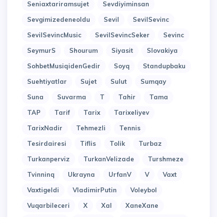
Seniaxtariramsujet
Sevdiyiminsan
Sevgimizedeneoldu
Sevil
SevilSevinc
SevilSevincMusic
SevilSevincSeker
Sevinc
SeymurS
Shourum
Siyasit
Slovakiya
SohbetMusiqidenGedir
Soyq
Standupbaku
Suehtiyatlar
Sujet
Sulut
Sumqay
Suna
Suvarma
T
Tahir
Tama
TAP
Tarif
Tarix
Tarixeliyev
TarixNadir
Tehmezli
Tennis
Tesirdairesi
Tiflis
Tolik
Turbaz
Turkanperviz
TurkanVelizade
Turshmeze
Tvinninq
Ukrayna
UrfanV
V
Vaxt
Vaxtigeldi
VladimirPutin
Voleybol
Vuqarbileceri
X
Xal
XaneXane