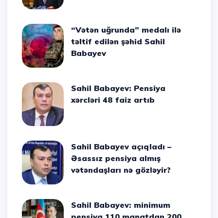
“Vətən uğrunda” medalı ilə
təltif edilən şəhid Sahil
Babayev
Sahil Babayev: Pensiya
xərcləri 48 faiz artıb
Sahil Babayev açıqladı –
Əsassız pensiya almış
vətəndaşları nə gözləyir?
Sahil Babayev: minimum
pensiya 110 manatdan 200