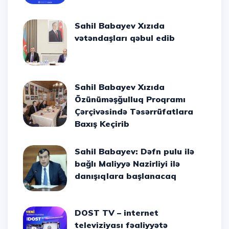
Sahil Babayev Xızıda
vətəndaşları qəbul edib
Sahil Babayev Xızıda
Özünüməşğulluq Proqramı
Çərçivəsində Təsərrüfatlara
Baxış Keçirib
Sahil Babayev: Dəfn pulu ilə
bağlı Maliyyə Nazirliyi ilə
danışıqlara başlanacaq
DOST TV – internet
televiziyası fəaliyyətə