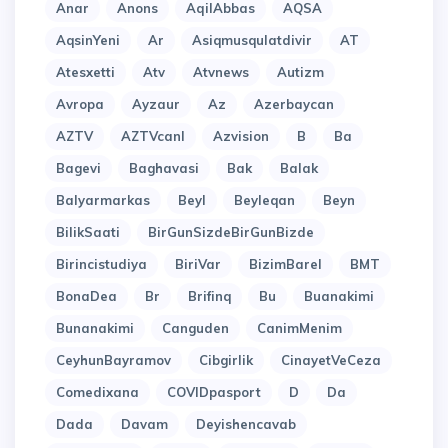
Anar
Anons
AqilAbbas
AQSA
AqsinYeni
Ar
Asiqmusqulatdivir
AT
Atesxetti
Atv
Atvnews
Autizm
Avropa
Ayzaur
Az
Azerbaycan
AZTV
AZTVcanl
Azvision
B
Ba
Bagevi
Baghavasi
Bak
Balak
Balyarmarkas
Beyl
Beyleqan
Beyn
BilikSaati
BirGunSizdeBirGunBizde
Birincistudiya
BiriVar
BizimBarel
BMT
BonaDea
Br
Brifinq
Bu
Buanakimi
Bunanakimi
Canguden
CanimMenim
CeyhunBayramov
Cibgirlik
CinayetVeCeza
Comedixana
COVIDpasport
D
Da
Dada
Davam
Deyishencavab