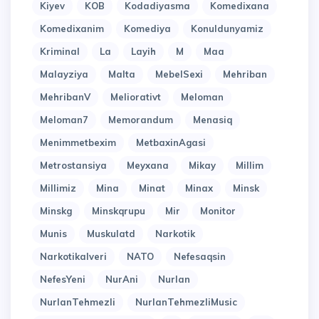
Kiyev
KOB
Kodadiyasma
Komedixana
Komedixanim
Komediya
Konuldunyamiz
Kriminal
La
Layih
M
Maa
Malayziya
Malta
MebelSexi
Mehriban
MehribanV
Meliorativt
Meloman
Meloman7
Memorandum
Menasiq
Menimmetbexim
MetbaxinAgasi
Metrostansiya
Meyxana
Mikay
Millim
Millimiz
Mina
Minat
Minax
Minsk
Minskg
Minskqrupu
Mir
Monitor
Munis
Muskulatd
Narkotik
Narkotikalveri
NATO
Nefesaqsin
NefesYeni
NurAni
Nurlan
NurlanTehmezli
NurlanTehmezliMusic