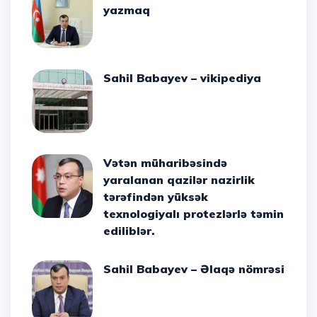
yazmaq
Sahil Babayev – vikipediya
Vətən müharibəsində
yaralanan qazilər nazirlik
tərəfindən yüksək
texnologiyalı protezlərlə təmin
ediliblər.
Sahil Babayev – Əlaqə nömrəsi