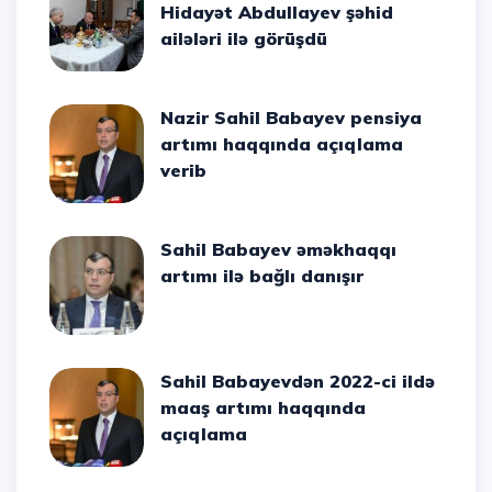
Hidayət Abdullayev şəhid
ailələri ilə görüşdü
Nazir Sahil Babayev pensiya
artımı haqqında açıqlama
verib
Sahil Babayev əməkhaqqı
artımı ilə bağlı danışır
Sahil Babayevdən 2022-ci ildə
maaş artımı haqqında
açıqlama