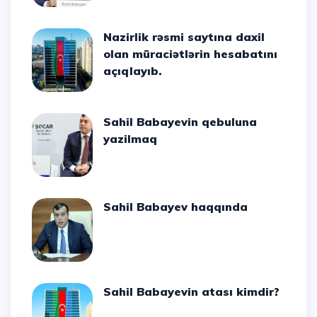
Nazirlik rəsmi saytına daxil
olan müraciətlərin hesabatını
açıqlayıb.
Sahil Babayevin qebuluna
yazilmaq
Sahil Babayev haqqında
Sahil Babayevin atası kimdir?