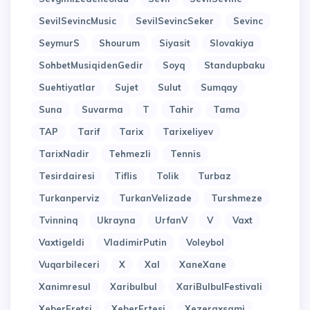
SevilSevincMusic
SevilSevincSeker
Sevinc
SeymurS
Shourum
Siyasit
Slovakiya
SohbetMusiqidenGedir
Soyq
Standupbaku
Suehtiyatlar
Sujet
Sulut
Sumqay
Suna
Suvarma
T
Tahir
Tama
TAP
Tarif
Tarix
Tarixeliyev
TarixNadir
Tehmezli
Tennis
Tesirdairesi
Tiflis
Tolik
Turbaz
Turkanperviz
TurkanVelizade
Turshmeze
Tvinninq
Ukrayna
UrfanV
V
Vaxt
Vaxtigeldi
VladimirPutin
Voleybol
Vuqarbileceri
X
Xal
XaneXane
Xanimresul
Xaribulbul
XariBulbulFestivali
XeberEretsi
XeberErtesi
Xezeraxsami