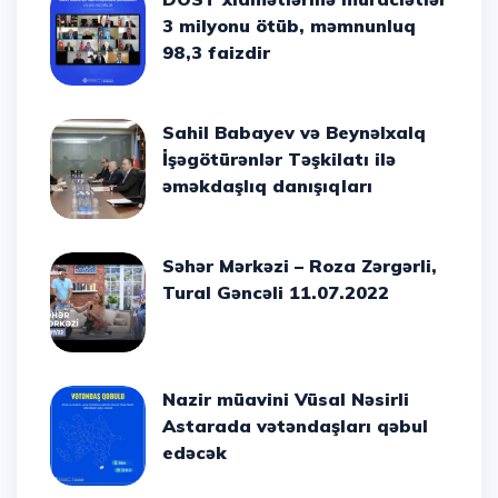
3 milyonu ötüb, məmnunluq
98,3 faizdir
Sahil Babayev və Beynəlxalq
İşəgötürənlər Təşkilatı ilə
əməkdaşlıq danışıqları
Səhər Mərkəzi – Roza Zərgərli,
Tural Gəncəli 11.07.2022
Nazir müavini Vüsal Nəsirli
Astarada vətəndaşları qəbul
edəcək