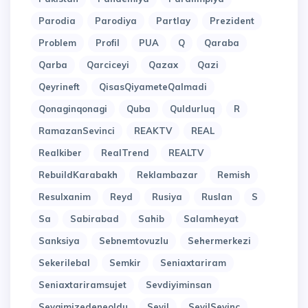
Parodia
Parodiya
Partlay
Prezident
Problem
Profil
PUA
Q
Qaraba
Qarba
Qarciceyi
Qazax
Qazi
Qeyrineft
QisasQiyameteQalmadi
Qonaginqonagi
Quba
Quldurluq
R
RamazanSevinci
REAKTV
REAL
Realkiber
RealTrend
REALTV
RebuildKarabakh
Reklambazar
Remish
Resulxanim
Reyd
Rusiya
Ruslan
S
Sa
Sabirabad
Sahib
Salamheyat
Sanksiya
Sebnemtovuzlu
Sehermerkezi
Sekerilebal
Semkir
Seniaxtariram
Seniaxtariramsujet
Sevdiyiminsan
Sevgimizedeneoldu
Sevil
SevilSevinc