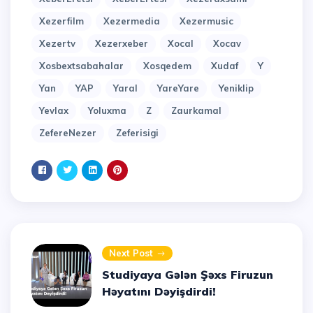
Xezerfilm
Xezermedia
Xezermusic
Xezertv
Xezerxeber
Xocal
Xocav
Xosbextsabahalar
Xosqedem
Xudaf
Y
Yan
YAP
Yaral
YareYare
Yeniklip
Yevlax
Yoluxma
Z
Zaurkamal
ZefereNezer
Zeferisigi
Next Post
Studiyaya Gələn Şəxs Firuzun
Həyatını Dəyişdirdi!