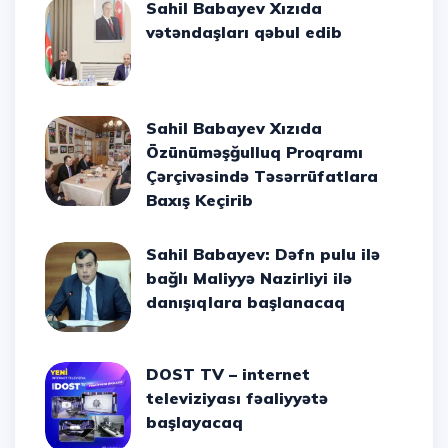
Sahil Babayev Xızıda
vətəndaşları qəbul edib
Sahil Babayev Xızıda
Özünüməşğulluq Proqramı
Çərçivəsində Təsərrüfatlara
Baxış Keçirib
Sahil Babayev: Dəfn pulu ilə
bağlı Maliyyə Nazirliyi ilə
danışıqlara başlanacaq
DOST TV – internet
televiziyası fəaliyyətə
başlayacaq