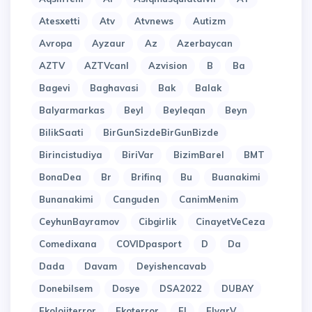
Atesxetti
Atv
Atvnews
Autizm
Avropa
Ayzaur
Az
Azerbaycan
AZTV
AZTVcanl
Azvision
B
Ba
Bagevi
Baghavasi
Bak
Balak
Balyarmarkas
Beyl
Beyleqan
Beyn
BilikSaati
BirGunSizdeBirGunBizde
Birincistudiya
BiriVar
BizimBarel
BMT
BonaDea
Br
Brifinq
Bu
Buanakimi
Bunanakimi
Canguden
CanimMenim
CeyhunBayramov
Cibgirlik
CinayetVeCeza
Comedixana
COVIDpasport
D
Da
Dada
Davam
Deyishencavab
Donebilsem
Dosye
DSA2022
DUBAY
Ekolojiterror
Ekoterror
El
ElyarV