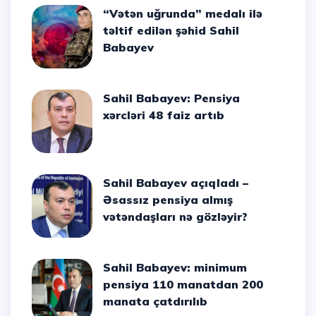
“Vətən uğrunda” medalı ilə
təltif edilən şəhid Sahil
Babayev
Sahil Babayev: Pensiya
xərcləri 48 faiz artıb
Sahil Babayev açıqladı –
Əsassız pensiya almış
vətəndaşları nə gözləyir?
Sahil Babayev: minimum
pensiya 110 manatdan 200
manata çatdırılıb