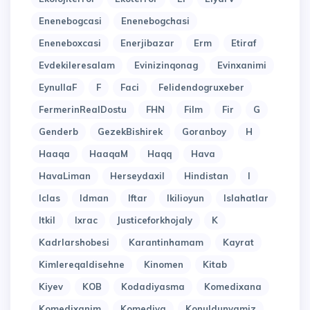
Enenebogcasi
Enenebogchasi
Eneneboxcasi
Enerjibazar
Erm
Etiraf
Evdekileresalam
Evinizinqonag
Evinxanimi
EynullaF
F
Faci
Felidendogruxeber
FermerinRealDostu
FHN
Film
Fir
G
Genderb
GezekBishirek
Goranboy
H
Haaqa
HaaqaM
Haqq
Hava
HavaLiman
Herseydaxil
Hindistan
I
Iclas
Idman
Iftar
Ikilioyun
Islahatlar
Itkil
Ixrac
Justiceforkhojaly
K
Kadrlarshobesi
Karantinhamam
Kayrat
Kimlereqaldisehne
Kinomen
Kitab
Kiyev
KOB
Kodadiyasma
Komedixana
Komedixanim
Komediya
Konuldunyamiz