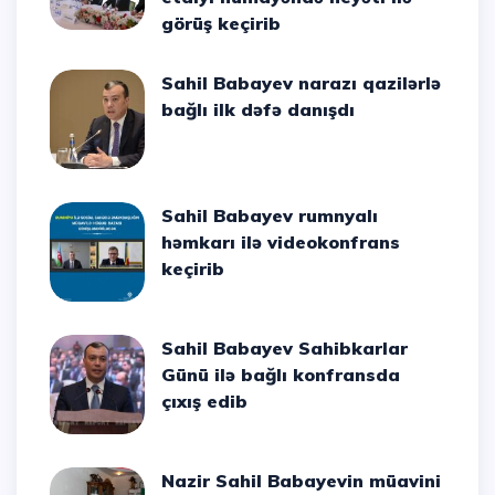
görüş keçirib
Sahil Babayev narazı qazilərlə
bağlı ilk dəfə danışdı
Sahil Babayev rumnyalı
həmkarı ilə videokonfrans
keçirib
Sahil Babayev Sahibkarlar
Günü ilə bağlı konfransda
çıxış edib
Nazir Sahil Babayevin müavini