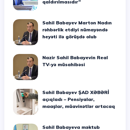
qaldırılmasıdır”
Sahil Babayev Marton Nadın
rəhbərlik etdiyi nümayəndə
heyəti ilə görüşdə olub
Nazir Sahil Babayevin Real
TV-yə müsahibəsi
Sahil Babayev ŞAD XƏBƏRİ
açıqladı – Pensiyalar,
maaşlar, müavinətlər artacaq
Sahil Babayeva məktub