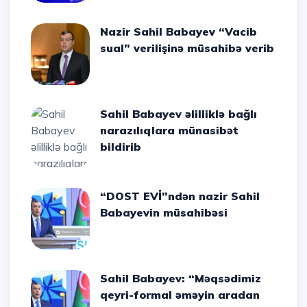
Nazir Sahil Babayev “Vacib
sual” verilişinə müsahibə verib
Sahil Babayev əlilliklə bağlı
narazılıqlara münasibət
bildirib
“DOST EVİ”ndən nazir Sahil
Babayevin müsahibəsi
Sahil Babayev: “Məqsədimiz
qeyri-formal əməyin aradan