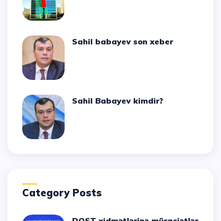
Sahil babayev son xeber
Sahil Babayev kimdir?
Category Posts
DOST xidmətlərinə müraciətlər