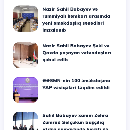
Nazir Sahil Babayev və
rumıniyalı həmkarı arasında
yeni əməkdaşlıq sənədləri
imzalanıb
Nazir Sahil Babayev Şəki və
Qaxda yaşayan vətəndaşları
qəbul edib
ƏƏSMN-nin 100 əməkdaşına
YAP vəsiqələri təqdim edildi
Sahil Babayev xanım Zehra
Zümrüd Selçukun başçılıq
etdiyi nümayəndə heyəti ilə