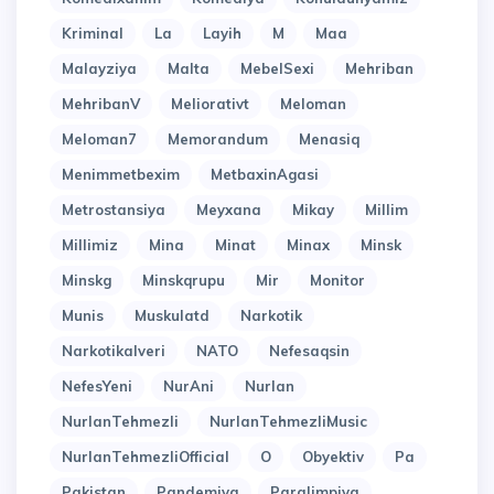
Kriminal
La
Layih
M
Maa
Malayziya
Malta
MebelSexi
Mehriban
MehribanV
Meliorativt
Meloman
Meloman7
Memorandum
Menasiq
Menimmetbexim
MetbaxinAgasi
Metrostansiya
Meyxana
Mikay
Millim
Millimiz
Mina
Minat
Minax
Minsk
Minskg
Minskqrupu
Mir
Monitor
Munis
Muskulatd
Narkotik
Narkotikalveri
NATO
Nefesaqsin
NefesYeni
NurAni
Nurlan
NurlanTehmezli
NurlanTehmezliMusic
NurlanTehmezliOfficial
O
Obyektiv
Pa
Pakistan
Pandemiya
Paralimpiya