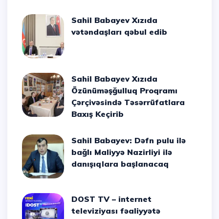
Sahil Babayev Xızıda
vətəndaşları qəbul edib
Sahil Babayev Xızıda
Özünüməşğulluq Proqramı
Çərçivəsində Təsərrüfatlara
Baxış Keçirib
Sahil Babayev: Dəfn pulu ilə
bağlı Maliyyə Nazirliyi ilə
danışıqlara başlanacaq
DOST TV – internet
televiziyası fəaliyyətə