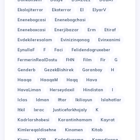
Ekolojiterror
Ekoterror
El
ElyarV
Enenebogcasi
Enenebogchasi
Eneneboxcasi
Enerjibazar
Erm
Etiraf
Evdekileresalam
Evinizinqonag
Evinxanimi
EynullaF
F
Faci
Felidendogruxeber
FermerinRealDostu
FHN
Film
Fir
G
Genderb
GezekBishirek
Goranboy
H
Haaqa
HaaqaM
Haqq
Hava
HavaLiman
Herseydaxil
Hindistan
I
Iclas
Idman
Iftar
Ikilioyun
Islahatlar
Itkil
Ixrac
Justiceforkhojaly
K
Kadrlarshobesi
Karantinhamam
Kayrat
Kimlereqaldisehne
Kinomen
Kitab
Kiyev
KOB
Kodadiyasma
Komedixana