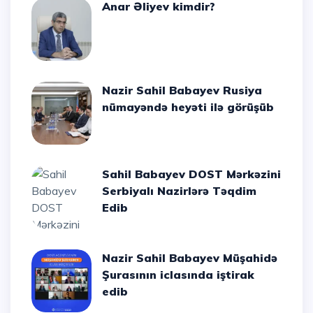
Anar Əliyev kimdir?
Nazir Sahil Babayev Rusiya
nümayəndə heyəti ilə görüşüb
Sahil Babayev DOST Mərkəzini
Serbiyalı Nazirlərə Təqdim
Edib
Nazir Sahil Babayev Müşahidə
Şurasının iclasında iştirak
edib