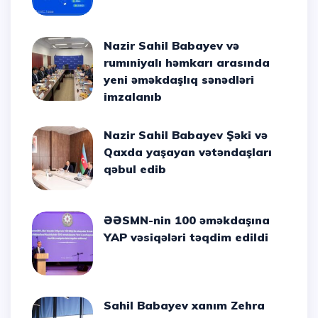
Nazir Sahil Babayev və
rumıniyalı həmkarı arasında
yeni əməkdaşlıq sənədləri
imzalanıb
Nazir Sahil Babayev Şəki və
Qaxda yaşayan vətəndaşları
qəbul edib
ƏƏSMN-nin 100 əməkdaşına
YAP vəsiqələri təqdim edildi
Sahil Babayev xanım Zehra