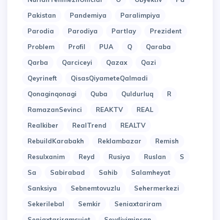
Pakistan
Pandemiya
Paralimpiya
Parodia
Parodiya
Partlay
Prezident
Problem
Profil
PUA
Q
Qaraba
Qarba
Qarciceyi
Qazax
Qazi
Qeyrineft
QisasQiyameteQalmadi
Qonaginqonagi
Quba
Quldurluq
R
RamazanSevinci
REAKTV
REAL
Realkiber
RealTrend
REALTV
RebuildKarabakh
Reklambazar
Remish
Resulxanim
Reyd
Rusiya
Ruslan
S
Sa
Sabirabad
Sahib
Salamheyat
Sanksiya
Sebnemtovuzlu
Sehermerkezi
Sekerilebal
Semkir
Seniaxtariram
Seniaxtariramsujet
Sevdiyiminsan