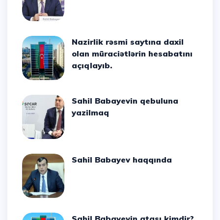
Nazirlik rəsmi saytına daxil
olan müraciətlərin hesabatını
açıqlayıb.
Sahil Babayevin qebuluna
yazilmaq
Sahil Babayev haqqında
Sahil Babayevin atası kimdir?