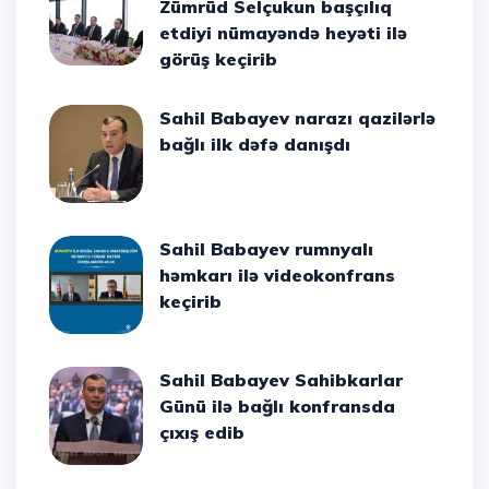
Zümrüd Selçukun başçılıq
etdiyi nümayəndə heyəti ilə
görüş keçirib
Sahil Babayev narazı qazilərlə
bağlı ilk dəfə danışdı
Sahil Babayev rumnyalı
həmkarı ilə videokonfrans
keçirib
Sahil Babayev Sahibkarlar
Günü ilə bağlı konfransda
çıxış edib