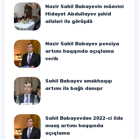
Nazir Sahil Babayevin müavini
Hidayət Abdullayev şəhid
ailələri ilə görüşdü
Nazir Sahil Babayev pensiya
artımı haqqında açıqlama
verib
Sahil Babayev əməkhaqqı
artımı ilə bağlı danışır
Sahil Babayevdən 2022-ci ildə
maaş artımı haqqında
açıqlama