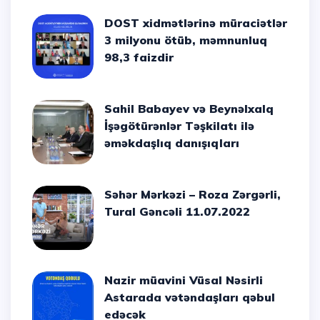
DOST xidmətlərinə müraciətlər
3 milyonu ötüb, məmnunluq
98,3 faizdir
Sahil Babayev və Beynəlxalq
İşəgötürənlər Təşkilatı ilə
əməkdaşlıq danışıqları
Səhər Mərkəzi – Roza Zərgərli,
Tural Gəncəli 11.07.2022
Nazir müavini Vüsal Nəsirli
Astarada vətəndaşları qəbul
edəcək