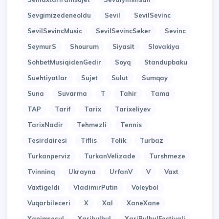
Sevgimizedeneoldu
Sevil
SevilSevinc
SevilSevincMusic
SevilSevincSeker
Sevinc
SeymurS
Shourum
Siyasit
Slovakiya
SohbetMusiqidenGedir
Soyq
Standupbaku
Suehtiyatlar
Sujet
Sulut
Sumqay
Suna
Suvarma
T
Tahir
Tama
TAP
Tarif
Tarix
Tarixeliyev
TarixNadir
Tehmezli
Tennis
Tesirdairesi
Tiflis
Tolik
Turbaz
Turkanperviz
TurkanVelizade
Turshmeze
Tvinninq
Ukrayna
UrfanV
V
Vaxt
Vaxtigeldi
VladimirPutin
Voleybol
Vuqarbileceri
X
Xal
XaneXane
Xanimresul
Xaribulbul
XariBulbulFestivali