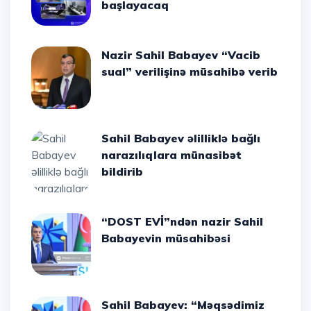
başlayacaq
Nazir Sahil Babayev “Vacib
sual” verilişinə müsahibə verib
Sahil Babayev əlilliklə bağlı
narazılıqlara münasibət
bildirib
“DOST EVİ”ndən nazir Sahil
Babayevin müsahibəsi
Sahil Babayev: “Məqsədimiz