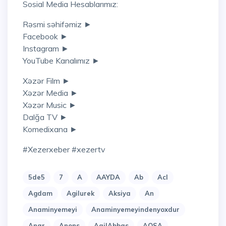
Sosial Media Hesablarımız:
Rəsmi səhifəmiz ►
Facebook ►
Instagram ►
YouTube Kanalımız ►
Xəzər Film ►
Xəzər Media ►
Xəzər Music ►
Dalğa TV ►
Komedixana ►
#xezerxeber #xezertv
5de5
7
A
AAYDA
Ab
Acl
Agdam
Agilurek
Aksiya
An
Anaminyemeyi
Anaminyemeyindenyoxdur
Anar
Anons
AqilAbbas
AQSA