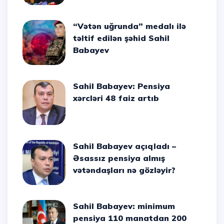
“Vətən uğrunda” medalı ilə
təltif edilən şəhid Sahil
Babayev
Sahil Babayev: Pensiya
xərcləri 48 faiz artıb
Sahil Babayev açıqladı –
Əsassız pensiya almış
vətəndaşları nə gözləyir?
Sahil Babayev: minimum
pensiya 110 manatdan 200