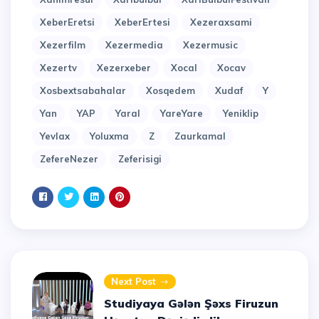
XeberEretsi
XeberErtesi
Xezeraxsami
Xezerfilm
Xezermedia
Xezermusic
Xezertv
Xezerxeber
Xocal
Xocav
Xosbextsabahalar
Xosqedem
Xudaf
Y
Yan
YAP
Yaral
YareYare
Yeniklip
Yevlax
Yoluxma
Z
Zaurkamal
ZefereNezer
Zeferisigi
Next Post
Studiyaya Gələn Şəxs Firuzun