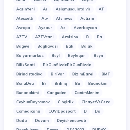
AqsinYeni
Ar
Asiqmusqulatdivir
AT
Atesxetti
Atv
Atvnews
Autizm
Avropa
Ayzaur
Az
Azerbaycan
AZTV
AZTVcanl
Azvision
B
Ba
Bagevi
Baghavasi
Bak
Balak
Balyarmarkas
Beyl
Beyleqan
Beyn
BilikSaati
BirGunSizdeBirGunBizde
Birincistudiya
BiriVar
BizimBarel
BMT
BonaDea
Br
Brifinq
Bu
Buanakimi
Bunanakimi
Canguden
CanimMenim
CeyhunBayramov
Cibgirlik
CinayetVeCeza
Comedixana
COVIDpasport
D
Da
Dada
Davam
Deyishencavab
Donebilsem
Dosye
DSA2022
DUBAY