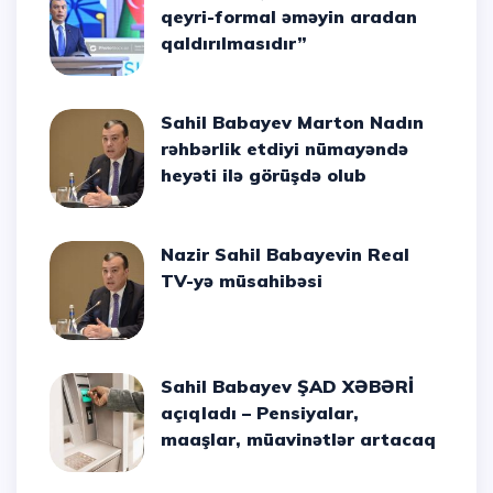
qeyri-formal əməyin aradan
qaldırılmasıdır”
Sahil Babayev Marton Nadın
rəhbərlik etdiyi nümayəndə
heyəti ilə görüşdə olub
Nazir Sahil Babayevin Real
TV-yə müsahibəsi
Sahil Babayev ŞAD XƏBƏRİ
açıqladı – Pensiyalar,
maaşlar, müavinətlər artacaq