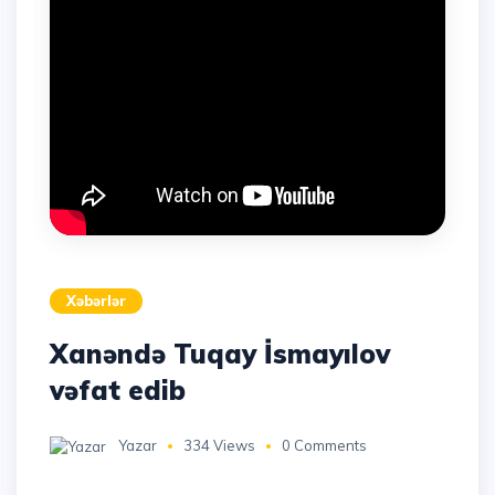
Xəbərlər
Xanəndə Tuqay İsmayılov
vəfat edib
Yazar
334 Views
0 Comments