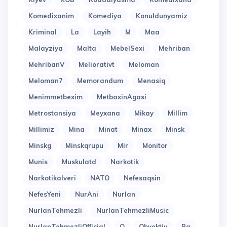
Komedixanim
Komediya
Konuldunyamiz
Kriminal
La
Layih
M
Maa
Malayziya
Malta
MebelSexi
Mehriban
MehribanV
Meliorativt
Meloman
Meloman7
Memorandum
Menasiq
Menimmetbexim
MetbaxinAgasi
Metrostansiya
Meyxana
Mikay
Millim
Millimiz
Mina
Minat
Minax
Minsk
Minskg
Minskqrupu
Mir
Monitor
Munis
Muskulatd
Narkotik
Narkotikalveri
NATO
Nefesaqsin
NefesYeni
NurAni
Nurlan
NurlanTehmezli
NurlanTehmezliMusic
NurlanTehmezliOfficial
O
Obyektiv
Pa