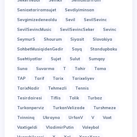
Sekerilebal
Semkir
Seniaxtariram
Seniaxtariramsujet
Sevdiyiminsan
Sevgimizedeneoldu
Sevil
SevilSevinc
SevilSevincMusic
SevilSevincSeker
Sevinc
SeymurS
Shourum
Siyasit
Slovakiya
SohbetMusiqidenGedir
Soyq
Standupbaku
Suehtiyatlar
Sujet
Sulut
Sumqay
Suna
Suvarma
T
Tahir
Tama
TAP
Tarif
Tarix
Tarixeliyev
TarixNadir
Tehmezli
Tennis
Tesirdairesi
Tiflis
Tolik
Turbaz
Turkanperviz
TurkanVelizade
Turshmeze
Tvinninq
Ukrayna
UrfanV
V
Vaxt
Vaxtigeldi
VladimirPutin
Voleybol