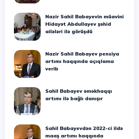
Nazir Sahil Babayevin müavini
Hidayət Abdullayev şəhid
ailələri ilə görüşdü
Nazir Sahil Babayev pensiya
artımı haqqında açıqlama
verib
Sahil Babayev əməkhaqqı
artımı ilə bağlı danışır
Sahil Babayevdən 2022-ci ildə
maaş artımı haqqında