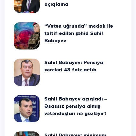
açıqlama
“Vətən uğrunda” medalı ilə
təltif edilən şəhid Sahil
Babayev
Sahil Babayev: Pensiya
xərcləri 48 faiz artıb
Sahil Babayev açıqladı –
Əsassız pensiya almış
vətəndaşları nə gözləyir?
Sahil Babayev: minimum