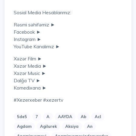
Sosial Media Hesablarımız:
Rəsmi səhifəmiz ►
Facebook ►
Instagram ►
YouTube Kanalımız ►
Xəzər Film ►
Xəzər Media ►
Xəzər Music ►
Dalğa TV ►
Komedixana ►
#xezerxeber #xezertv
5de5
7
A
AAYDA
Ab
Acl
Agdam
Agilurek
Aksiya
An