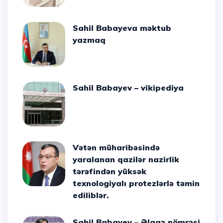
Sahil Babayeva məktub
yazmaq
Sahil Babayev – vikipediya
Vətən müharibəsində
yaralanan qazilər nazirlik
tərəfindən yüksək
texnologiyalı protezlərlə təmin
ediliblər.
Sahil Babayev – Əlaqə nömrəsi