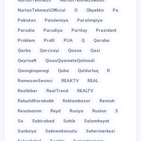
NurlanTehmezli
NurlanTehmezliMusic
NurlanTehmezliOfficial
O
Obyektiv
Pa
Pakistan
Pandemiya
Paralimpiya
Parodia
Parodiya
Partlay
Prezident
Problem
Profil
PUA
Q
Qaraba
Qarba
Qarciceyi
Qazax
Qazi
Qeyrineft
QisasQiyameteQalmadi
Qonaginqonagi
Quba
Quldurluq
R
RamazanSevinci
REAKTV
REAL
Realkiber
RealTrend
REALTV
RebuildKarabakh
Reklambazar
Remish
Resulxanim
Reyd
Rusiya
Ruslan
S
Sa
Sabirabad
Sahib
Salamheyat
Sanksiya
Sebnemtovuzlu
Sehermerkezi