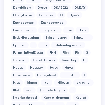
Dada
Davam
Deyishencavab
Donebilsem
Dosye
DSA2022
DUBAY
Ekolojiterror
Ekoterror
El
ElyarV
Enenebogcasi
Enenebogchasi
Eneneboxcasi
Enerjibazar
Erm
Etiraf
Evdekileresalam
Evinizinqonag
Evinxanimi
EynullaF
F
Faci
Felidendogruxeber
FermerinRealDostu
FHN
Film
Fir
G
Genderb
GezekBishirek
Goranboy
H
Haaqa
HaaqaM
Haqq
Hava
HavaLiman
Herseydaxil
Hindistan
I
Iclas
Idman
Iftar
Ikilioyun
Islahatlar
Itkil
Ixrac
Justiceforkhojaly
K
Kadrlarshobesi
Karantinhamam
Kayrat