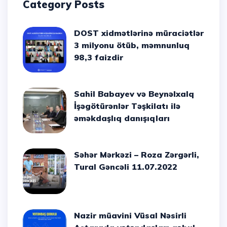
Category Posts
DOST xidmətlərinə müraciətlər
3 milyonu ötüb, məmnunluq
98,3 faizdir
Sahil Babayev və Beynəlxalq
İşəgötürənlər Təşkilatı ilə
əməkdaşlıq danışıqları
Səhər Mərkəzi – Roza Zərgərli,
Tural Gəncəli 11.07.2022
Nazir müavini Vüsal Nəsirli