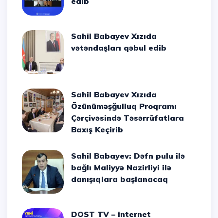
edib
Sahil Babayev Xızıda
vətəndaşları qəbul edib
Sahil Babayev Xızıda
Özünüməşğulluq Proqramı
Çərçivəsində Təsərrüfatlara
Baxış Keçirib
Sahil Babayev: Dəfn pulu ilə
bağlı Maliyyə Nazirliyi ilə
danışıqlara başlanacaq
DOST TV – internet