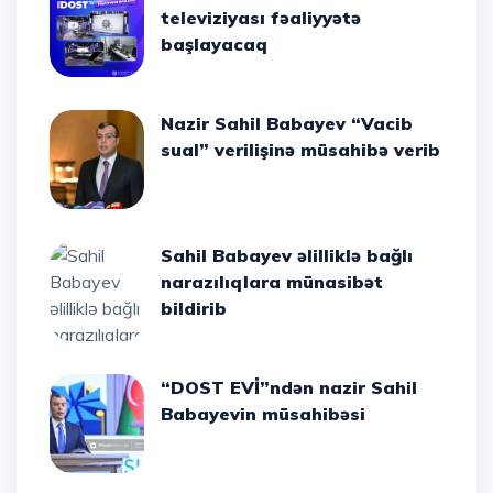
televiziyası fəaliyyətə
başlayacaq
Nazir Sahil Babayev “Vacib
sual” verilişinə müsahibə verib
Sahil Babayev əlilliklə bağlı
narazılıqlara münasibət
bildirib
“DOST EVİ”ndən nazir Sahil
Babayevin müsahibəsi