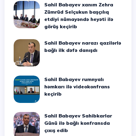
Sahil Babayev xanım Zehra
Zümrüd Selçukun başçılıq
etdiyi nümayəndə heyəti ilə
görüş keçirib
Sahil Babayev narazı qazilərlə
bağlı ilk dəfə danışdı
Sahil Babayev rumnyalı
həmkarı ilə videokonfrans
keçirib
Sahil Babayev Sahibkarlar
Günü ilə bağlı konfransda
çıxış edib