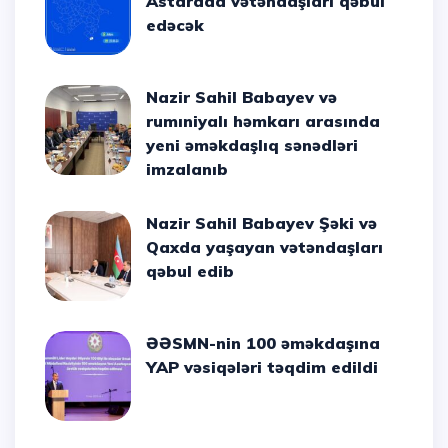
Astarada vətəndaşları qəbul
edəcək
Nazir Sahil Babayev və
rumıniyalı həmkarı arasında
yeni əməkdaşlıq sənədləri
imzalanıb
Nazir Sahil Babayev Şəki və
Qaxda yaşayan vətəndaşları
qəbul edib
ƏƏSMN-nin 100 əməkdaşına
YAP vəsiqələri təqdim edildi