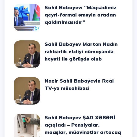
Sahil Babayev: “Məqsədimiz
qeyri-formal əməyin aradan
qaldırılmasıdır”
Sahil Babayev Marton Nadın
rəhbərlik etdiyi nümayəndə
heyəti ilə görüşdə olub
Nazir Sahil Babayevin Real
TV-yə müsahibəsi
Sahil Babayev ŞAD XƏBƏRİ
açıqladı – Pensiyalar,
maaşlar, müavinətlər artacaq