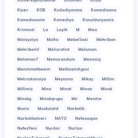
Kimlereqaldisehne
Kinomen
Kitab
Kiyev
KOB
Kodadiyasma
Komedixana
Komedixanim
Komediya
Konuldunyamiz
Kriminal
La
Layih
M
Maa
Malayziya
Malta
MebelSexi
Mehriban
MehribanV
Meliorativt
Meloman
Meloman7
Memorandum
Menasiq
Menimmetbexim
MetbaxinAgasi
Metrostansiya
Meyxana
Mikay
Millim
Millimiz
Mina
Minat
Minax
Minsk
Minskg
Minskqrupu
Mir
Monitor
Munis
Muskulatd
Narkotik
Narkotikalveri
NATO
Nefesaqsin
NefesYeni
NurAni
Nurlan