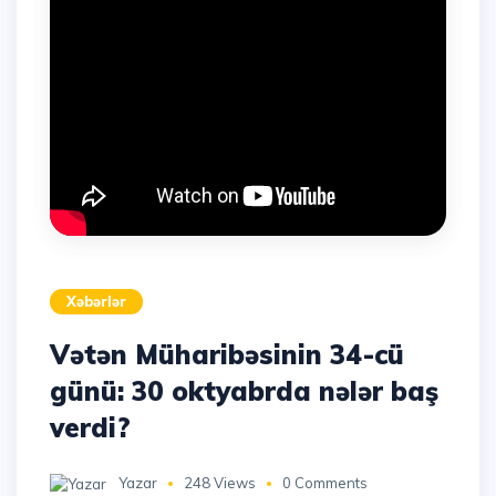
Xəbərlər
Vətən Müharibəsinin 34-cü
günü: 30 oktyabrda nələr baş
verdi?
Yazar
248 Views
0 Comments