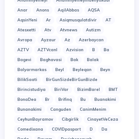
Anaminyemeyi
Anaminyemeyindenyoxdur
Anar
Anons
AqilAbbas
AQSA
AqsinYeni
Ar
Asiqmusqulatdivir
AT
Atesxetti
Atv
Atvnews
Autizm
Avropa
Ayzaur
Az
Azerbaycan
AZTV
AZTVcanl
Azvision
B
Ba
Bagevi
Baghavasi
Bak
Balak
Balyarmarkas
Beyl
Beyleqan
Beyn
BilikSaati
BirGunSizdeBirGunBizde
Birincistudiya
BiriVar
BizimBarel
BMT
BonaDea
Br
Brifinq
Bu
Buanakimi
Bunanakimi
Canguden
CanimMenim
CeyhunBayramov
Cibgirlik
CinayetVeCeza
Comedixana
COVIDpasport
D
Da