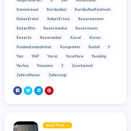
Vuqarbileceri
X
Xal
XaneXane
Xanimresul
Xaribulbul
XariBulbulFestivali
XeberEretsi
XeberErtesi
Xezeraxsami
Xezerfilm
Xezermedia
Xezermusic
Xezertv
Xezerxeber
Xocal
Xocav
Xosbextsabahalar
Xosqedem
Xudaf
Y
Yan
YAP
Yaral
YareYare
Yeniklip
Yevlax
Yoluxma
Z
Zaurkamal
ZefereNezer
Zeferisigi
Next Post