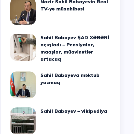
Nazir Sahil Babayevin Real
TV-yə müsahibəsi
Sahil Babayev ŞAD XƏBƏRİ
açıqladı – Pensiyalar,
maaşlar, müavinətlər
artacaq
Sahil Babayeva məktub
yazmaq
Sahil Babayev – vikipediya