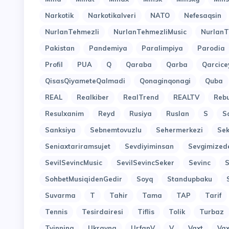
Narkotik
Narkotikalveri
NATO
Nefesaqsin
NurlanTehmezli
NurlanTehmezliMusic
NurlanT
Pakistan
Pandemiya
Paralimpiya
Parodia
Profil
PUA
Q
Qaraba
Qarba
Qarcice
QisasQiyameteQalmadi
Qonaginqonagi
Quba
REAL
Realkiber
RealTrend
REALTV
Reb
Resulxanim
Reyd
Rusiya
Ruslan
S
S
Sanksiya
Sebnemtovuzlu
Sehermerkezi
Sek
Seniaxtariramsujet
Sevdiyiminsan
Sevgimized
SevilSevincMusic
SevilSevincSeker
Sevinc
SohbetMusiqidenGedir
Soyq
Standupbaku
Suvarma
T
Tahir
Tama
TAP
Tarif
Tennis
Tesirdairesi
Tiflis
Tolik
Turbaz
Tvinninq
Ukrayna
UrfanV
V
Vaxt
Vax