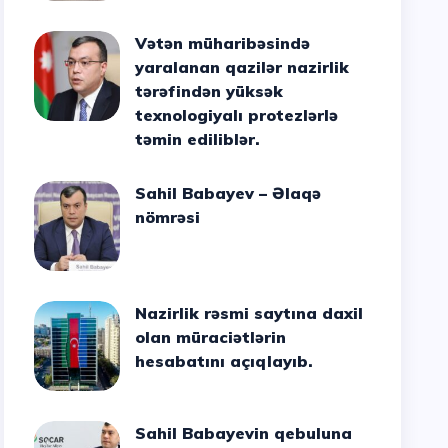
Vətən müharibəsində
yaralanan qazilər nazirlik
tərəfindən yüksək
texnologiyalı protezlərlə
təmin ediliblər.
Sahil Babayev – Əlaqə
nömrəsi
Nazirlik rəsmi saytına daxil
olan müraciətlərin
hesabatını açıqlayıb.
Sahil Babayevin qebuluna