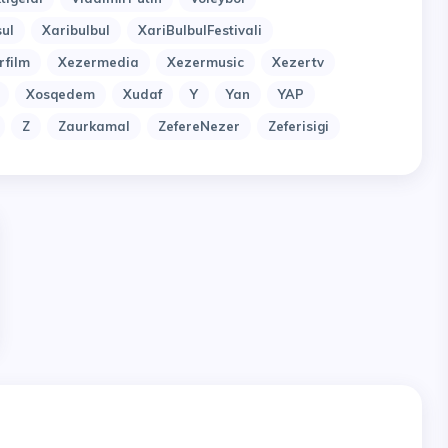
ul
Xaribulbul
XariBulbulFestivali
rfilm
Xezermedia
Xezermusic
Xezertv
Xosqedem
Xudaf
Y
Yan
YAP
Z
Zaurkamal
ZefereNezer
Zeferisigi