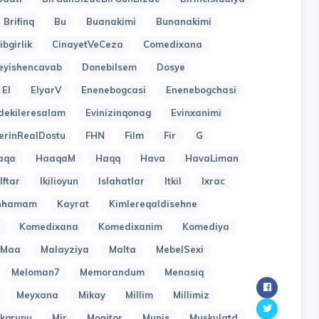
Brifinq
Bu
Buanakimi
Bunanakimi
ibgirlik
CinayetVeCeza
Comedixana
eyishencavab
Donebilsem
Dosye
El
ElyarV
Enenebogcasi
Enenebogchasi
dekileresalam
Evinizinqonag
Evinxanimi
erinRealDostu
FHN
Film
Fir
G
aqa
HaaqaM
Haqq
Hava
HavaLiman
Iftar
Ikilioyun
Islahatlar
Itkil
Ixrac
inhamam
Kayrat
Kimlereqaldisehne
Komedixana
Komedixanim
Komediya
Maa
Malayziya
Malta
MebelSexi
Meloman7
Memorandum
Menasiq
Meyxana
Mikay
Millim
Millimiz
kqrupu
Mir
Monitor
Munis
Muskulatd