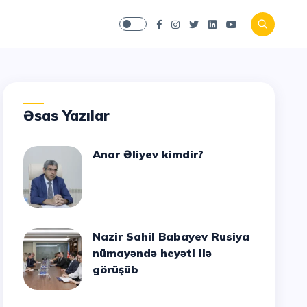
Əsas Yazılar
Anar Əliyev kimdir?
Nazir Sahil Babayev Rusiya
nümayəndə heyəti ilə
görüşüb