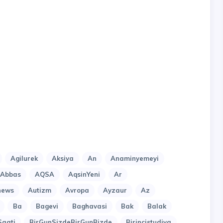
Agilurek
Aksiya
An
Anaminyemeyi
lAbbas
AQSA
AqsinYeni
Ar
news
Autizm
Avropa
Ayzaur
Az
Ba
Bagevi
Baghavasi
Bak
Balak
Saati
BirGunSizdeBirGunBizde
Birincistudiya