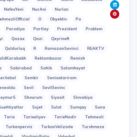
NefesYeni
NurAni
Nurlan
ehmezliOfficial
O
Obyektiv
Pa
Parodiya
Partlay
Prezident
Problem
yi
Qazax
Qazi
Qeyrineft
Quldurluq
R
RamazanSevinci
REAKTV
uildKarabakh
Reklambazar
Remish
a
Sabirabad
Sahib
Salamheyat
erilebal
Semkir
Seniaxtariram
eneoldu
Sevil
SevilSevinc
SeymurS
Shourum
Siyasit
Slovakiya
Suehtiyatlar
Sujet
Sulut
Sumqay
Suna
Tarix
Tarixeliyev
TarixNadir
Tehmezli
Turkanperviz
TurkanVelizade
Turshmeze
tigeldi
VladimirPutin
Voleybol