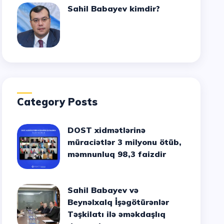
Sahil Babayev kimdir?
Category Posts
DOST xidmətlərinə
müraciətlər 3 milyonu ötüb,
məmnunluq 98,3 faizdir
Sahil Babayev və
Beynəlxalq İşəgötürənlər
Təşkilatı ilə əməkdaşlıq