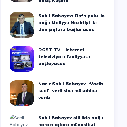
Baxış Keçirib
Sahil Babayev: Dəfn pulu ilə
bağlı Maliyyə Nazirliyi ilə
danışıqlara başlanacaq
DOST TV – internet
televiziyası fəaliyyətə
başlayacaq
Nazir Sahil Babayev “Vacib
sual” verilişinə müsahibə
verib
Sahil Babayev əlilliklə bağlı
narazılıqlara münasibət