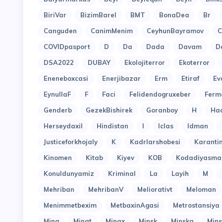
BiriVar
BizimBarel
BMT
BonaDea
Br
Canguden
CanimMenim
CeyhunBayramov
C
COVIDpasport
D
Da
Dada
Davam
D
DSA2022
DUBAY
Ekolojiterror
Ekoterror
Eneneboxcasi
Enerjibazar
Erm
Etiraf
Ev
EynullaF
F
Faci
Felidendogruxeber
Ferm
Genderb
GezekBishirek
Goranboy
H
Ha
Herseydaxil
Hindistan
I
Iclas
Idman
Justiceforkhojaly
K
Kadrlarshobesi
Karant
Kinomen
Kitab
Kiyev
KOB
Kodadiyasma
Konuldunyamiz
Kriminal
La
Layih
M
Mehriban
MehribanV
Meliorativt
Meloman
Menimmetbexim
MetbaxinAgasi
Metrostansiya
Mina
Minat
Minax
Minsk
Minskg
Mins