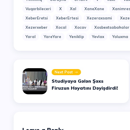
Vuqarbileceri
X
Xal
XaneXane
Xanimres
XeberEretsi
XeberErtesi
Xezeraxsami
Xeze
Xezerxeber
Xocal
Xocav
Xosbextsabahalar
Yaral
YareYare
Yeniklip
Yevlax
Yoluxma
Next Post
Studiyaya Gələn Şəxs
Firuzun Həyatını Dəyişdirdi!