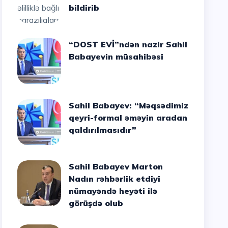
bildirib
“DOST EVİ”ndən nazir Sahil
Babayevin müsahibəsi
Sahil Babayev: “Məqsədimiz
qeyri-formal əməyin aradan
qaldırılmasıdır”
Sahil Babayev Marton
Nadın rəhbərlik etdiyi
nümayəndə heyəti ilə
görüşdə olub