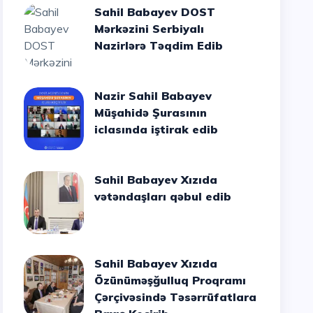
Sahil Babayev DOST
Mərkəzini Serbiyalı
Nazirlərə Təqdim Edib
Nazir Sahil Babayev
Müşahidə Şurasının
iclasında iştirak edib
Sahil Babayev Xızıda
vətəndaşları qəbul edib
Sahil Babayev Xızıda
Özünüməşğulluq Proqramı
Çərçivəsində Təsərrüfatlara