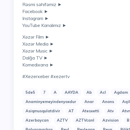
Rəsmi səhifəmiz ►
Facebook ►
Instagram ►
YouTube Kanalımız ►
Xəzər Film ►
Xəzər Media ►
Xəzər Music ►
Dalğa TV ►
Komedixana ►
#xezerxeber #xezertv
5de5
7
A
AAYDA
Ab
Acl
Agdam
Anaminyemeyindenyoxdur
Anar
Anons
Aqi
Asiqmusqulatdivir
AT
Atesxetti
Atv
Atv
Azerbaycan
AZTV
AZTVcanl
Azvision
B
Balyarmarkas
Beyl
Beyleqan
Beyn
Bilik