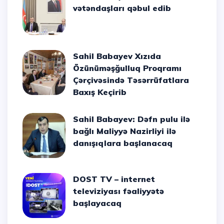
vətəndaşları qəbul edib
Sahil Babayev Xızıda
Özünüməşğulluq Proqramı
Çərçivəsində Təsərrüfatlara
Baxış Keçirib
Sahil Babayev: Dəfn pulu ilə
bağlı Maliyyə Nazirliyi ilə
danışıqlara başlanacaq
DOST TV – internet
televiziyası fəaliyyətə
başlayacaq