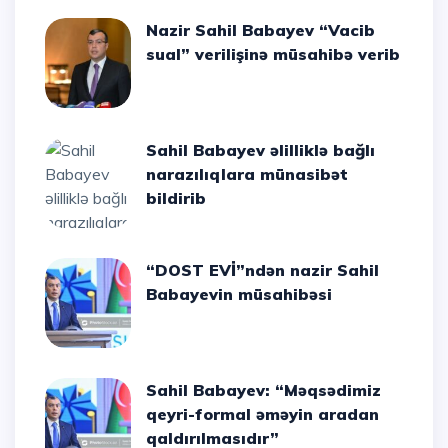
Nazir Sahil Babayev “Vacib
sual” verilişinə müsahibə verib
Sahil Babayev əlilliklə bağlı
narazılıqlara münasibət
bildirib
“DOST EVİ”ndən nazir Sahil
Babayevin müsahibəsi
Sahil Babayev: “Məqsədimiz
qeyri-formal əməyin aradan
qaldırılmasıdır”