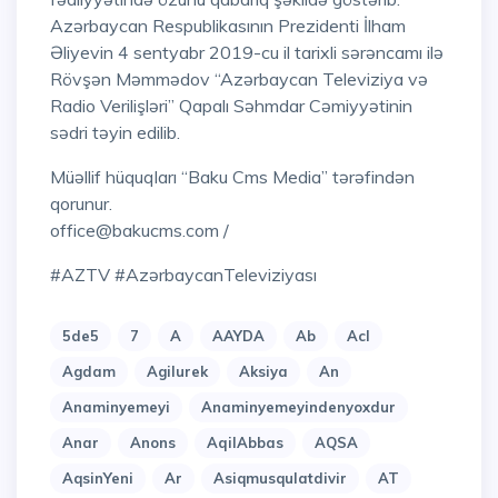
Azərbaycan Respublikasının Prezidenti İlham
Əliyevin 4 sentyabr 2019-cu il tarixli sərəncamı ilə
Rövşən Məmmədov “Azərbaycan Televiziya və
Radio Verilişləri” Qapalı Səhmdar Cəmiyyətinin
sədri təyin edilib.
Müəllif hüquqları “Baku Cms Media” tərəfindən
qorunur.
office@bakucms.com /
#AZTV #AzərbaycanTeleviziyası
5de5
7
A
AAYDA
Ab
Acl
Agdam
Agilurek
Aksiya
An
Anaminyemeyi
Anaminyemeyindenyoxdur
Anar
Anons
AqilAbbas
AQSA
AqsinYeni
Ar
Asiqmusqulatdivir
AT