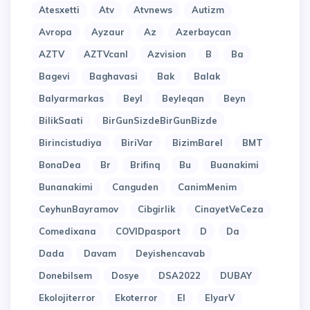
Atesxetti
Atv
Atvnews
Autizm
Avropa
Ayzaur
Az
Azerbaycan
AZTV
AZTVcanl
Azvision
B
Ba
Bagevi
Baghavasi
Bak
Balak
Balyarmarkas
Beyl
Beyleqan
Beyn
BilikSaati
BirGunSizdeBirGunBizde
Birincistudiya
BiriVar
BizimBarel
BMT
BonaDea
Br
Brifinq
Bu
Buanakimi
Bunanakimi
Canguden
CanimMenim
CeyhunBayramov
Cibgirlik
CinayetVeCeza
Comedixana
COVIDpasport
D
Da
Dada
Davam
Deyishencavab
Donebilsem
Dosye
DSA2022
DUBAY
Ekolojiterror
Ekoterror
El
ElyarV