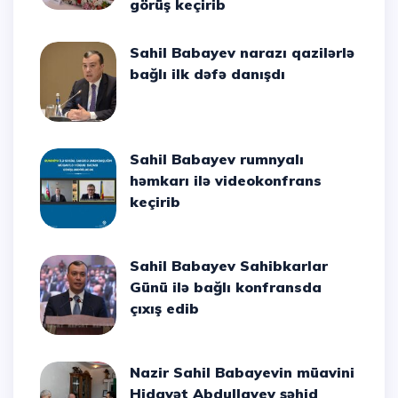
görüş keçirib
Sahil Babayev narazı qazilərlə
bağlı ilk dəfə danışdı
Sahil Babayev rumnyalı
həmkarı ilə videokonfrans
keçirib
Sahil Babayev Sahibkarlar
Günü ilə bağlı konfransda
çıxış edib
Nazir Sahil Babayevin müavini
Hidayət Abdullayev şəhid