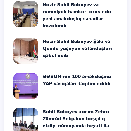
Nazir Sahil Babayev və
rumıniyalı həmkarı arasında
yeni əməkdaşlıq sənədləri
imzalanıb
Nazir Sahil Babayev Şəki və
Qaxda yaşayan vətəndaşları
qəbul edib
ƏƏSMN-nin 100 əməkdaşına
YAP vəsiqələri təqdim edildi
Sahil Babayev xanım Zehra
Zümrüd Selçukun başçılıq
etdiyi nümayəndə heyəti ilə