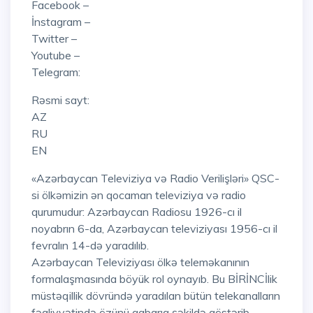
Facebook –
İnstagram –
Twitter –
Youtube –
Telegram:
Rəsmi sayt:
AZ
RU
EN
«Azərbaycan Televiziya və Radio Verilişləri» QSC-
si ölkəmizin ən qocaman televiziya və radio
qurumudur: Azərbaycan Radiosu 1926-cı il
noyabrın 6-da, Azərbaycan televiziyası 1956-cı il
fevralın 14-də yaradılıb.
Azərbaycan Televiziyası ölkə teleməkanının
formalaşmasında böyük rol oynayıb. Bu BİRİNCİlik
müstəqillik dövründə yaradılan bütün telekanalların
fəaliyyətində özünü qabarıq şəkildə göstərib.