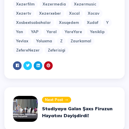
Xezerfilm
Xezermedia
Xezermusic
Xezertv
Xezerxeber
Xocal
Xocav
Xosbextsabahalar
Xosqedem
Xudaf
Y
Yan
YAP
Yaral
YareYare
Yeniklip
Yevlax
Yoluxma
Z
Zaurkamal
ZefereNezer
Zeferisigi
Next Post
Studiyaya Gələn Şəxs Firuzun
Həyatını Dəyişdirdi!