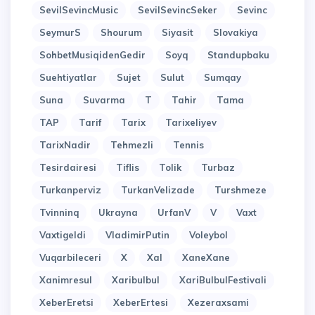
SevilSevincMusic
SevilSevincSeker
Sevinc
SeymurS
Shourum
Siyasit
Slovakiya
SohbetMusiqidenGedir
Soyq
Standupbaku
Suehtiyatlar
Sujet
Sulut
Sumqay
Suna
Suvarma
T
Tahir
Tama
TAP
Tarif
Tarix
Tarixeliyev
TarixNadir
Tehmezli
Tennis
Tesirdairesi
Tiflis
Tolik
Turbaz
Turkanperviz
TurkanVelizade
Turshmeze
Tvinninq
Ukrayna
UrfanV
V
Vaxt
Vaxtigeldi
VladimirPutin
Voleybol
Vuqarbileceri
X
Xal
XaneXane
Xanimresul
Xaribulbul
XariBulbulFestivali
XeberEretsi
XeberErtesi
Xezeraxsami