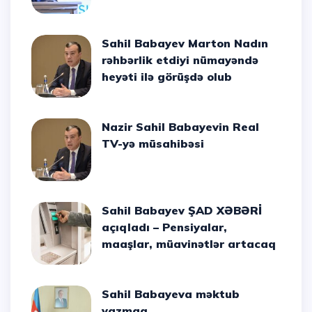
Sahil Babayev Marton Nadın
rəhbərlik etdiyi nümayəndə
heyəti ilə görüşdə olub
Nazir Sahil Babayevin Real
TV-yə müsahibəsi
Sahil Babayev ŞAD XƏBƏRİ
açıqladı – Pensiyalar,
maaşlar, müavinətlər artacaq
Sahil Babayeva məktub
yazmaq