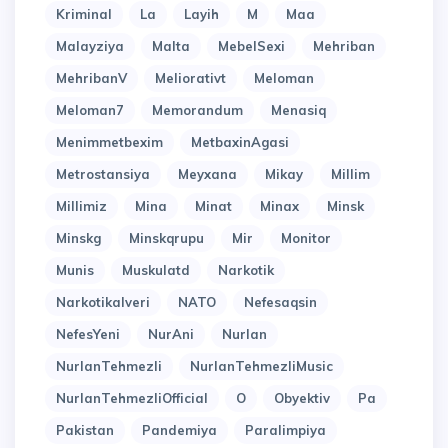
Kriminal
La
Layih
M
Maa
Malayziya
Malta
MebelSexi
Mehriban
MehribanV
Meliorativt
Meloman
Meloman7
Memorandum
Menasiq
Menimmetbexim
MetbaxinAgasi
Metrostansiya
Meyxana
Mikay
Millim
Millimiz
Mina
Minat
Minax
Minsk
Minskg
Minskqrupu
Mir
Monitor
Munis
Muskulatd
Narkotik
Narkotikalveri
NATO
Nefesaqsin
NefesYeni
NurAni
Nurlan
NurlanTehmezli
NurlanTehmezliMusic
NurlanTehmezliOfficial
O
Obyektiv
Pa
Pakistan
Pandemiya
Paralimpiya