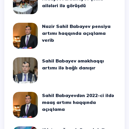
ailələri ilə görüşdü
Nazir Sahil Babayev pensiya
artımı haqqında açıqlama
verib
Sahil Babayev əməkhaqqı
artımı ilə bağlı danışır
Sahil Babayevdən 2022-ci ildə
maaş artımı haqqında
açıqlama