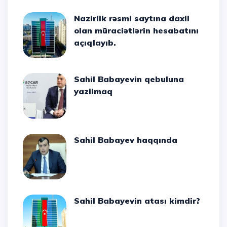
Nazirlik rəsmi saytına daxil
olan müraciətlərin hesabatını
açıqlayıb.
Sahil Babayevin qebuluna
yazilmaq
Sahil Babayev haqqında
Sahil Babayevin atası kimdir?