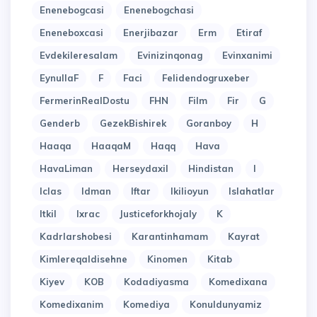
Enenebogcasi
Enenebogchasi
Eneneboxcasi
Enerjibazar
Erm
Etiraf
Evdekileresalam
Evinizinqonag
Evinxanimi
EynullaF
F
Faci
Felidendogruxeber
FermerinRealDostu
FHN
Film
Fir
G
Genderb
GezekBishirek
Goranboy
H
Haaqa
HaaqaM
Haqq
Hava
HavaLiman
Herseydaxil
Hindistan
I
Iclas
Idman
Iftar
Ikilioyun
Islahatlar
Itkil
Ixrac
Justiceforkhojaly
K
Kadrlarshobesi
Karantinhamam
Kayrat
Kimlereqaldisehne
Kinomen
Kitab
Kiyev
KOB
Kodadiyasma
Komedixana
Komedixanim
Komediya
Konuldunyamiz