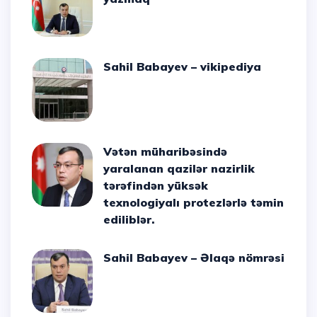
Sahil Babayev – vikipediya
Vətən müharibəsində
yaralanan qazilər nazirlik
tərəfindən yüksək
texnologiyalı protezlərlə təmin
ediliblər.
Sahil Babayev – Əlaqə nömrəsi