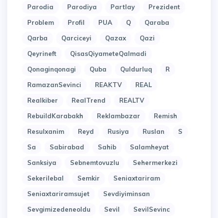
Parodia
Parodiya
Partlay
Prezident
Problem
Profil
PUA
Q
Qaraba
Qarba
Qarciceyi
Qazax
Qazi
Qeyrineft
QisasQiyameteQalmadi
Qonaginqonagi
Quba
Quldurluq
R
RamazanSevinci
REAKTV
REAL
Realkiber
RealTrend
REALTV
RebuildKarabakh
Reklambazar
Remish
Resulxanim
Reyd
Rusiya
Ruslan
S
Sa
Sabirabad
Sahib
Salamheyat
Sanksiya
Sebnemtovuzlu
Sehermerkezi
Sekerilebal
Semkir
Seniaxtariram
Seniaxtariramsujet
Sevdiyiminsan
Sevgimizedeneoldu
Sevil
SevilSevinc