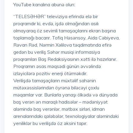
YouTube kanalına abunə olun:
“TELESƏHƏR” televiziya efirində elə bir
proqramdır ki, evdə, işdə olmağından asılı
olmayaraq öz sevimli tamaşaçılarını ekran başına
toplamağı bacarır. Tofiq Həsənsoy, Aida Cəbiyeva,
Rəvan Rəd, Nərmin Xəlilova təqdimatında efirə
gedən bu veriliş Səhər musiqi informasiya
proqramları Baş Redaksiyasının xətti ilə hazırlanır.
Proqramın əsas məqsədi günün əvvəlində
izləyicilərə pozitiv enerji ötürməkdir.
Verilişdə tamaşaçıların müxtəlif sahənin
mütəxəssislərindən öyrənə biləcəyi çoxlu
məqamlar var. Bunlarla yanaşı ölkədə və dünyada
baş verən ən maraqlı hadisələr – mədəniyyət
aləmində baş verənlər, mətbəx sirləri, idman
arenalarındakı qələbələr, texnologiyalar aləmindəki
yeniliklər bu verilişdə öz əksini tapır.