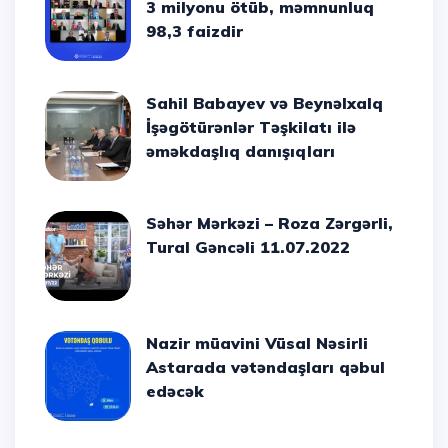
3 milyonu ötüb, məmnunluq
98,3 faizdir
Sahil Babayev və Beynəlxalq
İşəgötürənlər Təşkilatı ilə
əməkdaşlıq danışıqları
Səhər Mərkəzi – Roza Zərgərli,
Tural Gəncəli 11.07.2022
Nazir müavini Vüsal Nəsirli
Astarada vətəndaşları qəbul
edəcək