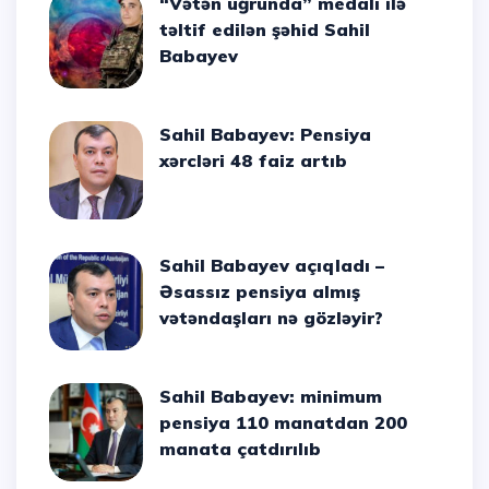
“Vətən uğrunda” medalı ilə
təltif edilən şəhid Sahil
Babayev
Sahil Babayev: Pensiya
xərcləri 48 faiz artıb
Sahil Babayev açıqladı –
Əsassız pensiya almış
vətəndaşları nə gözləyir?
Sahil Babayev: minimum
pensiya 110 manatdan 200
manata çatdırılıb