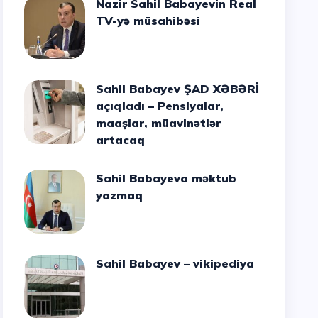
Nazir Sahil Babayevin Real
TV-yə müsahibəsi
Sahil Babayev ŞAD XƏBƏRİ
açıqladı – Pensiyalar,
maaşlar, müavinətlər
artacaq
Sahil Babayeva məktub
yazmaq
Sahil Babayev – vikipediya