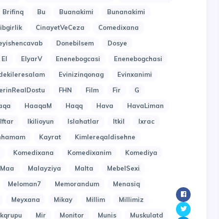
Brifinq
Bu
Buanakimi
Bunanakimi
ibgirlik
CinayetVeCeza
Comedixana
eyishencavab
Donebilsem
Dosye
El
ElyarV
Enenebogcasi
Enenebogchasi
dekileresalam
Evinizinqonag
Evinxanimi
erinRealDostu
FHN
Film
Fir
G
aqa
HaaqaM
Haqq
Hava
HavaLiman
Iftar
Ikilioyun
Islahatlar
Itkil
Ixrac
inhamam
Kayrat
Kimlereqaldisehne
Komedixana
Komedixanim
Komediya
Maa
Malayziya
Malta
MebelSexi
Meloman7
Memorandum
Menasiq
Meyxana
Mikay
Millim
Millimiz
kqrupu
Mir
Monitor
Munis
Muskulatd