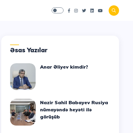
Əsas Yazılar
Anar Əliyev kimdir?
Nazir Sahil Babayev Rusiya
nümayəndə heyəti ilə
görüşüb