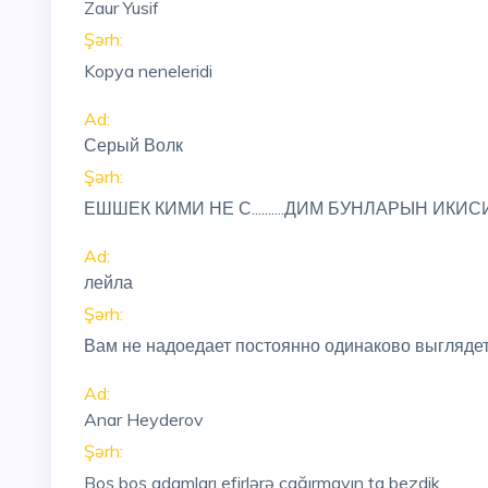
Zaur Yusif
Şərh:
Kopya neneleridi
Ad:
Серый Волк
Şərh:
ЕШШЕК КИМИ НЕ С..........ДИМ БУНЛАРЫН ИК
Ad:
лейла
Şərh:
Вам не надоедает постоянно одинаково выгляде
Ad:
Anar Heyderov
Şərh:
Boş boş adamları efirlərə cağırmayın ta bezdik