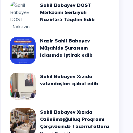
Sahil Babayev DOST
Mərkəzini Serbiyalı
Nazirlərə Təqdim Edib
Nazir Sahil Babayev
Müşahidə Şurasının
iclasında iştirak edib
Sahil Babayev Xızıda
vətəndaşları qəbul edib
Sahil Babayev Xızıda
Özünüməşğulluq Proqramı
Çərçivəsində Təsərrüfatlara