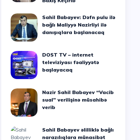
Baxış Keçirib
Sahil Babayev: Dəfn pulu ilə
bağlı Maliyyə Nazirliyi ilə
danışıqlara başlanacaq
DOST TV – internet
televiziyası fəaliyyətə
başlayacaq
Nazir Sahil Babayev “Vacib
sual” verilişinə müsahibə
verib
Sahil Babayev əlilliklə bağlı
narazılıqlara münasibət