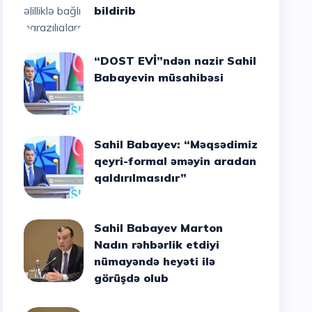
bildirib
“DOST EVİ”ndən nazir Sahil
Babayevin müsahibəsi
Sahil Babayev: “Məqsədimiz
qeyri-formal əməyin aradan
qaldırılmasıdır”
Sahil Babayev Marton
Nadın rəhbərlik etdiyi
nümayəndə heyəti ilə
görüşdə olub