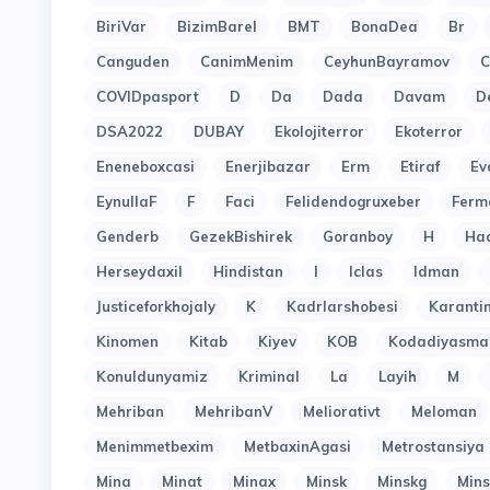
BiriVar
BizimBarel
BMT
BonaDea
Br
Canguden
CanimMenim
CeyhunBayramov
C
COVIDpasport
D
Da
Dada
Davam
D
DSA2022
DUBAY
Ekolojiterror
Ekoterror
Eneneboxcasi
Enerjibazar
Erm
Etiraf
Ev
EynullaF
F
Faci
Felidendogruxeber
Ferm
Genderb
GezekBishirek
Goranboy
H
Ha
Herseydaxil
Hindistan
I
Iclas
Idman
Justiceforkhojaly
K
Kadrlarshobesi
Karant
Kinomen
Kitab
Kiyev
KOB
Kodadiyasma
Konuldunyamiz
Kriminal
La
Layih
M
Mehriban
MehribanV
Meliorativt
Meloman
Menimmetbexim
MetbaxinAgasi
Metrostansiya
Mina
Minat
Minax
Minsk
Minskg
Mins