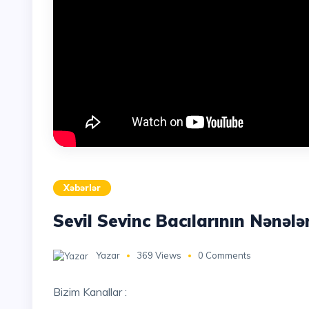
Xəbərlər
Sevil Sevinc Bacılarının Nənələ
Yazar
369 Views
0 Comments
Bizim Kanallar :