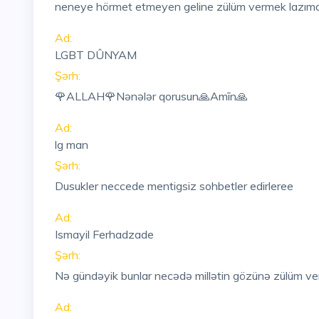
neneye hörmet etmeyen geline zülüm vermek lazımdı
Ad:
LGBT DÛNYAM
Şərh:
🌹ALLAH🌹Nənələr qorusun🙏Amīn🙏
Ad:
lg man
Şərh:
Dusukler neccede mentigsiz sohbetler edirleree
Ad:
Ismayil Ferhadzade
Şərh:
Nə gündəyik bunlar necədə millətin gözünə zülüm veri
Ad: