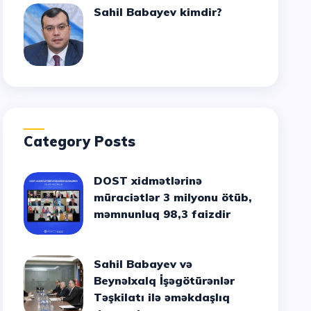
Sahil Babayev kimdir?
Category Posts
DOST xidmətlərinə
müraciətlər 3 milyonu ötüb,
məmnunluq 98,3 faizdir
Sahil Babayev və
Beynəlxalq İşəgötürənlər
Təşkilatı ilə əməkdaşlıq