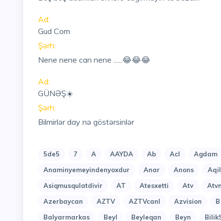
Ad:
Gud Com
Şərh:
Nene nene can nene ......😂😂😂
Ad:
GÜNƏŞ☀️
Şərh:
Bilmirlər day nə göstərsinlər
5de5
7
A
AAYDA
Ab
Acl
Agdam
Anaminyemeyindenyoxdur
Anar
Anons
Aqi
Asiqmusqulatdivir
AT
Atesxetti
Atv
Atv
Azerbaycan
AZTV
AZTVcanl
Azvision
B
Balyarmarkas
Beyl
Beyleqan
Beyn
Bilik