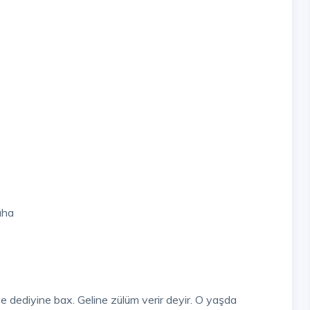
aha
ye dediyine bax. Geline zülüm verir deyir. O yaşda