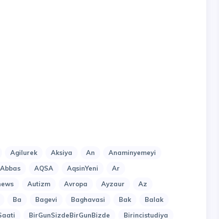
Agilurek
Aksiya
An
Anaminyemeyi
lAbbas
AQSA
AqsinYeni
Ar
news
Autizm
Avropa
Ayzaur
Az
Ba
Bagevi
Baghavasi
Bak
Balak
Saati
BirGunSizdeBirGunBizde
Birincistudiya