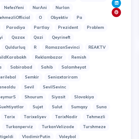
NefesYeni
NurAni
Nurlan
ehmezliOfficial
O
Obyektiv
Pa
Parodiya
Partlay
Prezident
Problem
yi
Qazax
Qazi
Qeyrineft
Quldurluq
R
RamazanSevinci
REAKTV
uildKarabakh
Reklambazar
Remish
a
Sabirabad
Sahib
Salamheyat
erilebal
Semkir
Seniaxtariram
eneoldu
Sevil
SevilSevinc
SeymurS
Shourum
Siyasit
Slovakiya
Suehtiyatlar
Sujet
Sulut
Sumqay
Suna
Tarix
Tarixeliyev
TarixNadir
Tehmezli
Turkanperviz
TurkanVelizade
Turshmeze
tigeldi
VladimirPutin
Voleybol