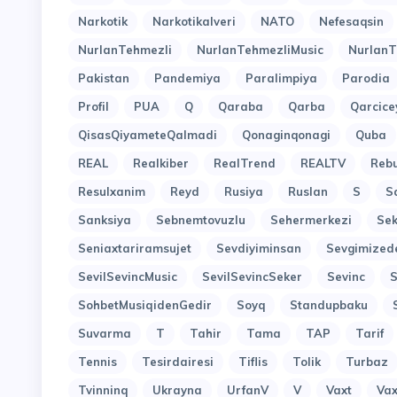
Narkotik
Narkotikalveri
NATO
Nefesaqsin
NurlanTehmezli
NurlanTehmezliMusic
NurlanT
Pakistan
Pandemiya
Paralimpiya
Parodia
Profil
PUA
Q
Qaraba
Qarba
Qarcice
QisasQiyameteQalmadi
Qonaginqonagi
Quba
REAL
Realkiber
RealTrend
REALTV
Reb
Resulxanim
Reyd
Rusiya
Ruslan
S
S
Sanksiya
Sebnemtovuzlu
Sehermerkezi
Sek
Seniaxtariramsujet
Sevdiyiminsan
Sevgimized
SevilSevincMusic
SevilSevincSeker
Sevinc
SohbetMusiqidenGedir
Soyq
Standupbaku
Suvarma
T
Tahir
Tama
TAP
Tarif
Tennis
Tesirdairesi
Tiflis
Tolik
Turbaz
Tvinninq
Ukrayna
UrfanV
V
Vaxt
Vax