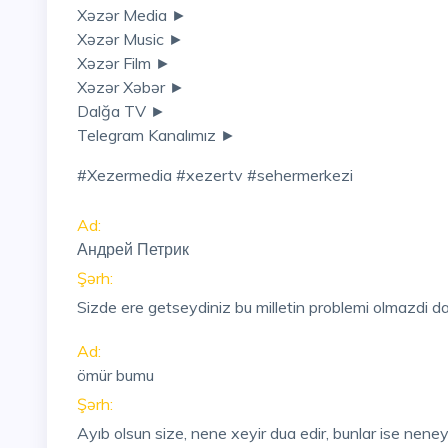
Xəzər Media ►
Xəzər Music ►
Xəzər Film ►
Xəzər Xəbər ►
Dalğa TV ►
Telegram Kanalımız ►
#xezermedia #xezertv #sehermerkezi
Ad:
Андрей Петрик
Şərh:
Sizde ere getseydiniz bu milletin problemi olmazdi d
Ad:
ömür bumu
Şərh:
Ayıb olsun size, nene xeyir dua edir, bunlar ise nene