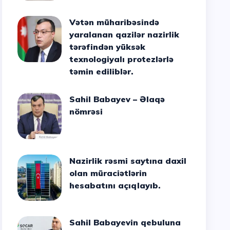
Vətən müharibəsində
yaralanan qazilər nazirlik
tərəfindən yüksək
texnologiyalı protezlərlə
təmin ediliblər.
Sahil Babayev – Əlaqə
nömrəsi
Nazirlik rəsmi saytına daxil
olan müraciətlərin
hesabatını açıqlayıb.
Sahil Babayevin qebuluna