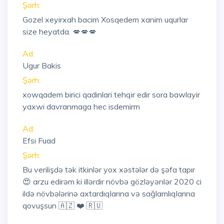
Şərh:
Gozel xeyirxah bacim Xosqedem xanim uqurlar
size heyatda. 💋💋💋
Ad:
Ugur Bakis
Şərh:
xowqadem birici qadinlari tehqir edir sora bawlayir
yaxwi davranmaga hec isdemirm
Ad:
Efsi Fuad
Şərh:
Bu verilişdə tək itkinlər yox xəstələr də şəfa tapır
😍 arzu edirəm ki illərdir növbə gözləyənlər 2020 ci
ildə növbələrinə axtardıqlarına və sağlamlıqlarına
qovuşsun 🇦🇿 ❤️ 🇷🇺