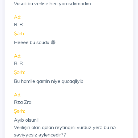
Vusali bu verlise hec yarasdirmadim
Ad:
R. R.
Şərh:
Heeee bu soudu 😅
Ad:
R. R.
Şərh:
Bu hamile qarnin niye qucaqliyib
Ad:
Rza Zra
Şərh:
Ayıb olsun!!
Verilişin olan qalan reytinqini vurduz yerə bu nə
səviyyesiz əyləncədir??