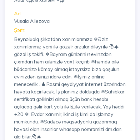
Ad:
Vusala Allezova
Şərh:
Beynəlxalq şirkətdən xanımlarımıza ❄Əziz
xanımlarımız yeni ilə gözəlr arzular diləyi ilə 🎅🎄
gözəl iş təklfi. ❄Bayram günlərini⛄evinzdən
çıxmdan həm ailənizlə vaxt keçirib ❄həmdə ailə
büdcənizə köməy olmaq istəyrsizə bizə qoşulun
evinizdən işinizi idarə edin. ❄İşimiz online
menecerlik . 🎄Rəsmi qeydiyyat internet üzərindən
həyata keçiriləcək. İş planınız dolduqda ❄Sahibkar
sertifikatı gəlirinizi almaq üçün bank hesabı
açılacaq gəlir kart yolu ilə 💶ilə veriləcək. Yaş həddi
+20 ❄. Evdar xanımlr, ikinci iş kimi də işləməy
mümkündü. ❄Sadəcə məqsədyönlü qazanmaq
həvəsi olan insanlar whasapp nömrəmizi dm.dan
ala bilər.🎅🎄