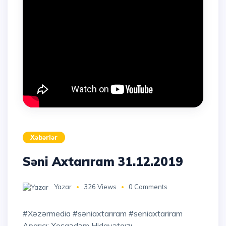
Xəbərlər
Səni Axtarıram 31.12.2019
Yazar
326 Views
0 Comments
#xəzərmedia #səniaxtarıram #seniaxtariram
Aparıcı: Xoşqədəm Hidayətqızı