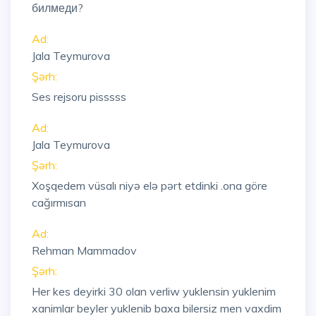
билмеди?
Ad:
Jala Teymurova
Şərh:
Ses rejsoru pisssss
Ad:
Jala Teymurova
Şərh:
Xoşqedem vüsalı niyə elə pərt etdinki .ona göre
cağırmısan
Ad:
Rehman Mammadov
Şərh:
Her kes deyirki 30 olan verliw yuklensin yuklenim
xanimlar beyler yuklenib baxa bilersiz men vaxdim