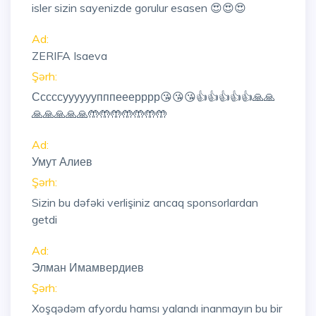
isler sizin sayenizde gorulur esasen 😍😍😍
Ad:
ZERIFA Isaeva
Şərh:
Сссссуууууупппееерррр😘😘😘👍👍👍👍👍🙏🙏
🙏🙏🙏🙏🙏🤲🤲🤲🤲🤲🤲🤲
Ad:
Умут Алиев
Şərh:
Sizin bu dəfəki verlişiniz ancaq sponsorlardan
getdi
Ad:
Элман Имамвердиев
Şərh:
Xoşqədəm afyordu hamsı yalandı inanmayın bu bir