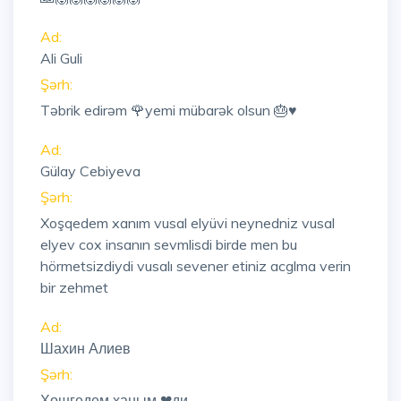
Ad:
Ali Guli
Şərh:
Təbrik edirəm 🌹yemi mübarək olsun 🎂♥️
Ad:
Gülay Cebiyeva
Şərh:
Xoşqedem xanım vusal elyüvi neynedniz vusal
elyev cox insanın sevmlisdi birde men bu
hörmetsizdiydi vusalı sevener etiniz acglma verin
bir zehmet
Ad:
Шахин Алиев
Şərh:
Хошгедем ханым ❤ди