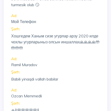
turmesik olub 🙄
Ad:
Мой Телефон
Şərh:
Хошгедем Ханым сизе угурлар арзу 2020 илде
чохлы угурларыныз олсын иншаллах🙏🙏🙏🙏🤲
🤲🤲🤲
Ad:
Ramil Muradov
Şərh:
Babili yinaqdi vallah babilar
Ad:
Ozcan Memmedli
Şərh:
🙏🙌🙌🙌🙌🙌🙌