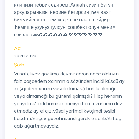
илинизи тебрик едирем ,Аллаh сизин бутун
арзуларынызы йерине йетирсин ,heч вахт
билмийесиниз гем кедер не олан шейдир
,hемише узунуз гулсун ,хошбехт олун меним
езизлерим🙏🙏🙏🙏🙏🙏💖💖💖💖💖💖💖
Ad:
zuzu zuzu
Şərh:
Vüsal əliyev gözümə dəymir.görən nece oldu.yüz
faiz xoşqedem xanımın o sözünden incidi küsdü.ay
xoşqedem xanım vüsalın kiməsə borclu olmağı
vəya olmamağı bu günəmi qalmışdı? Heç hənanın
yeriydimi? İndi hamının hamıya borcu var.ama düz
etmediz ay el qızı.vüsal yerlimdi kətçimdi təsibi
basdı məni.çox gözel insandı.gerek o söhbəti heç
açıb ağartmayaydız.