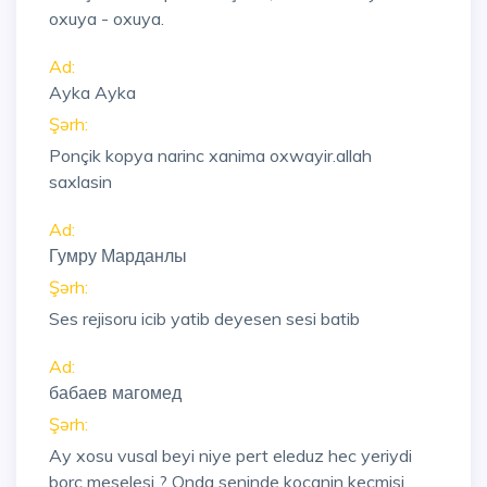
oxuya - oxuya.
Ad:
Ayka Ayka
Şərh:
Ponçik kopya narinc xanima oxwayir.allah
saxlasin
Ad:
Гумру Марданлы
Şərh:
Ses rejisoru icib yatib deyesen sesi batib
Ad:
бабаев магомед
Şərh:
Ay xosu vusal beyi niye pert eleduz hec yeriydi
borc meselesi ? Onda seninde kocanin kecmisi