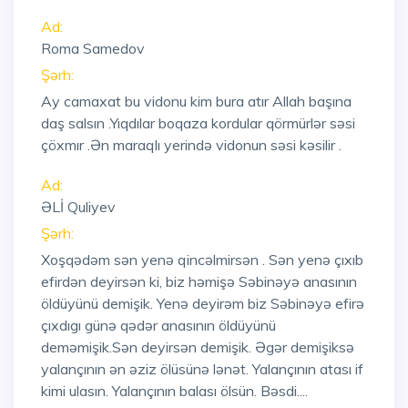
Ad:
Roma Samedov
Şərh:
Ay camaxat bu vidonu kim bura atır Allah başına
daş salsın .Yıqdılar boqaza kordular qörmürlər səsi
çöxmır .Ən maraqlı yerində vidonun səsi kəsilir .
Ad:
ƏLİ Quliyev
Şərh:
Xoşqədəm sən yenə qincəlmirsən . Sən yenə çıxıb
efirdən deyirsən ki, biz həmişə Səbinəyə anasının
öldüyünü demişik. Yenə deyirəm biz Səbinəyə efirə
çıxdıgı günə qədər anasının öldüyünü
deməmişik.Sən deyirsən demişik. Əgər demişiksə
yalançının ən əziz ölüsünə lənət. Yalançının atası if
kimi ulasın. Yalançının balası ölsün. Bəsdi....