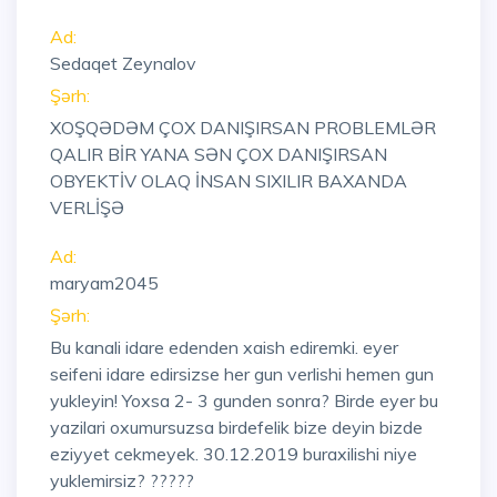
Ad:
Sedaqet Zeynalov
Şərh:
XOŞQƏDƏM ÇOX DANIŞIRSAN PROBLEMLƏR
QALIR BİR YANA SƏN ÇOX DANIŞIRSAN
OBYEKTİV OLAQ İNSAN SIXILIR BAXANDA
VERLİŞƏ
Ad:
maryam2045
Şərh:
Bu kanali idare edenden xaish ediremki. eyer
seifeni idare edirsizse her gun verlishi hemen gun
yukleyin! Yoxsa 2- 3 gunden sonra? Birde eyer bu
yazilari oxumursuzsa birdefelik bize deyin bizde
eziyyet cekmeyek. 30.12.2019 buraxilishi niye
yuklemirsiz? ?????