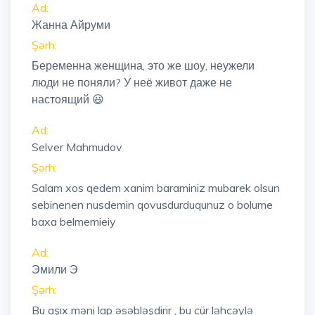
Ad:
Жанна Айруми
Şərh:
Беременна женщина, это же шоу, неужели
люди не поняли? У неё живот даже не
настоящий 😃
Ad:
Selver Mahmudov
Şərh:
Salam xos qedem xanim baraminiz mubarek olsun
sebinenen nusdemin qovusdurduqunuz o bolume
baxa belmemieiy
Ad:
Эмили Э
Şərh:
Bu aşıx məni lap əsəbləşdirir , bu cür ləhcəylə