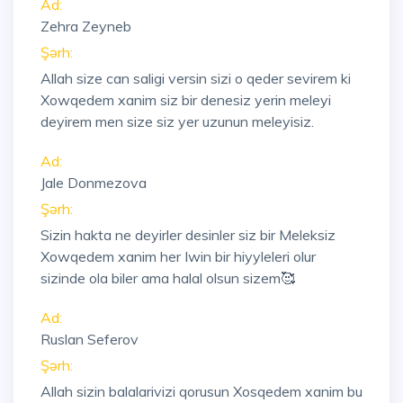
Ad:
Zehra Zeyneb
Şərh:
Allah size can saligi versin sizi o qeder sevirem ki
Xowqedem xanim siz bir denesiz yerin meleyi
deyirem men size siz yer uzunun meleyisiz.
Ad:
Jale Donmezova
Şərh:
Sizin hakta ne deyirler desinler siz bir Meleksiz
Xowqedem xanim her Iwin bir hiyyleleri olur
sizinde ola biler ama halal olsun sizem🥰
Ad:
Ruslan Seferov
Şərh:
Allah sizin balalarivizi qorusun Xosqedem xanim bu