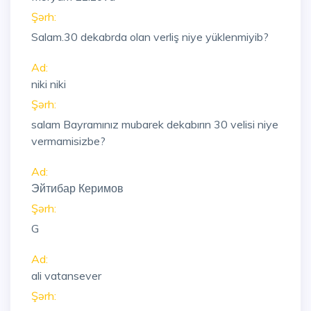
Şərh:
Salam.30 dekabrda olan verliş niye yüklenmiyib?
Ad:
niki niki
Şərh:
salam Bayramınız mubarek dekabırın 30 velisi niye
vermamisizbe?
Ad:
Эйтибар Керимов
Şərh:
G
Ad:
ali vatansever
Şərh: