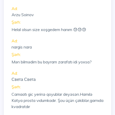
Ad:
Arzu Soinov
Şərh:
Helal olsun size xoşgedem hanım 😓😓😓
Ad:
nargis nara
Şərh:
Mən bilmədim bu bayram zarafatı idi yoxsa?
Ad:
Света Света
Şərh:
Camaatı gic yerinə qoyublar deyəsən.Hamılə
Katya prosta vıdumkadır. Şou üçün çəkiblər,garnıda
kvadratdır