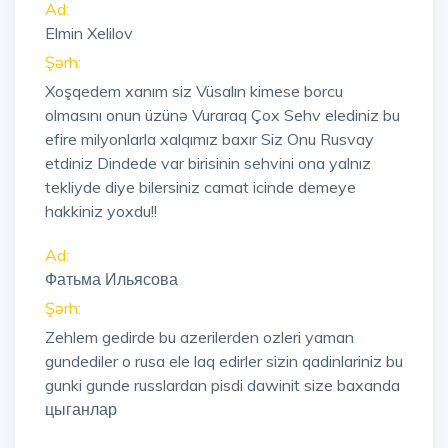
Ad:
Elmin Xelilov
Şərh:
Xoşqedem xanım siz Vüsalın kimese borcu
olmasını onun üzünə Vuraraq Çox Sehv elediniz bu
efire milyonlarla xalqımız baxır Siz Onu Rusvay
etdiniz Dindede var birisinin sehvini ona yalnız
tekliyde diye bilersiniz camat icinde demeye
hakkiniz yoxdu!!
Ad:
Фатьма Ильясова
Şərh:
Zehlem gedirde bu azerilerden ozleri yaman
gundediler o rusa ele laq edirler sizin qadinlariniz bu
gunki gunde russlardan pisdi dawinit size baxanda
цыганлар