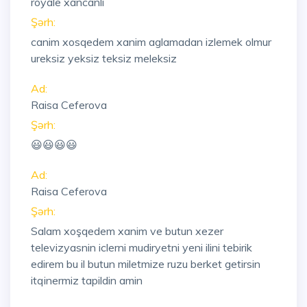
royale xancanli
Şərh:
canim xosqedem xanim aglamadan izlemek olmur
ureksiz yeksiz teksiz meleksiz
Ad:
Raisa Ceferova
Şərh:
😃😃😃😃
Ad:
Raisa Ceferova
Şərh:
Salam xoşqedem xanim ve butun xezer
televizyasnin iclerni mudiryetni yeni ilini tebirik
edirem bu il butun miletmize ruzu berket getirsin
itqinermiz tapildin amin