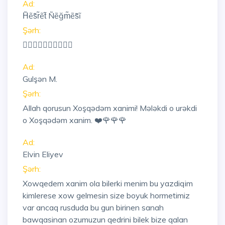
Ad:
H̃ẽs̃r̃ẽt̃ Ñẽğm̃ẽs̃ĩ
Şərh:
👍🏼👍🏼👍🏼👍🏼👍🏼
Ad:
Gulşən M.
Şərh:
Allah qorusun Xoşqədəm xanimi! Mələkdi o urəkdi
o Xoşqədəm xanim. ❤️🌹🌹🌹
Ad:
Elvin Eliyev
Şərh:
Xowqedem xanim ola bilerki menim bu yazdiqim
kimlerese xow gelmesin size boyuk hormetimiz
var ancaq rusduda bu gun birinen sanah
bawqasinan ozumuzun qedrini bilek bize qalan