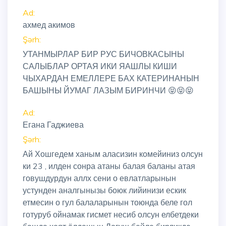
Ad:
ахмед акимов
Şərh:
УТАНМЫРЛАР БИР РУС БИЧОВКАСЫНЫ
САЛЫБЛАР ОРТАЯ ИКИ ЯАШЛЫ КИШИ
ЧЫХАРДАН ЕМЕЛЛЕРЕ БАХ КАТЕРИНАНЫН
БАШЫНЫ ЙУМАГ ЛАЗЫМ БИРИНЧИ 😝😝😝
Ad:
Егана Гаджиева
Şərh:
Ай Хошгедем ханым аласизин комейиниз олсун
ки 23 , илден сонра атаны балая баланы атая
говушдурдун аллх сени о евлатларынын
устунден аналгынызы боюк лийинизи ескик
етмесин о гул балаларынын тоюнда беле гол
готуруб ойнамак гисмет несиб олсун елбетдеки