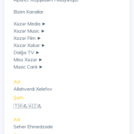
Bizim Kanallar :
Xəzər Media ►
Xəzər Music ►
Xəzər Film ►
Xəzər Xəbər ►
Dalğa TV ►
Miss Xəzər ►
Music Canlı ►
Ad:
Allahverdi Xelefov
Şərh:
🇹🇷💪🇦🇿💪
Ad:
Seher Ehmedzade