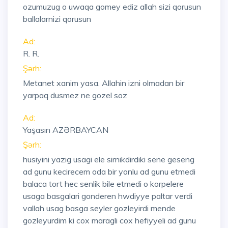
ozumuzug o uwaqa gomey ediz allah sizi qorusun
ballalarnizi qorusun
Ad:
R. R.
Şərh:
Metanet xanim yasa. Allahin izni olmadan bir
yarpaq dusmez ne gozel soz
Ad:
Yaşasın AZƏRBAYCAN
Şərh:
husiyini yazig usagi ele sirnikdirdiki sene geseng
ad gunu kecirecem oda bir yonlu ad gunu etmedi
balaca tort hec senlik bile etmedi o korpelere
usaga basgalari gonderen hwdiyye paltar verdi
vallah usag basga seyler gozleyirdi mende
gozleyurdim ki cox maragli cox hefiyyeli ad gunu