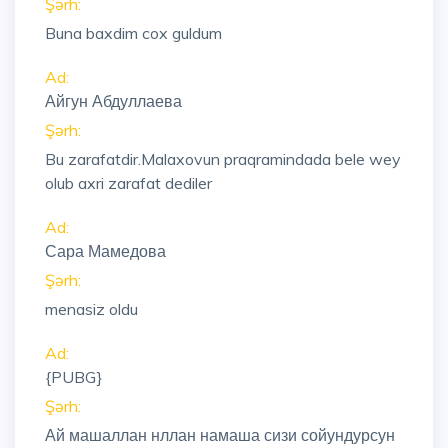
Şərh:
Buna baxdim cox guldum
Ad:
Айгун Абдуллаева
Şərh:
Bu zarafatdir.Malaxovun praqramindada bele wey
olub axri zarafat dediler
Ad:
Сара Мамедова
Şərh:
menasiz oldu
Ad:
{PUBG}
Şərh:
Ай машаллан нллан намаша сизи сойундурсун