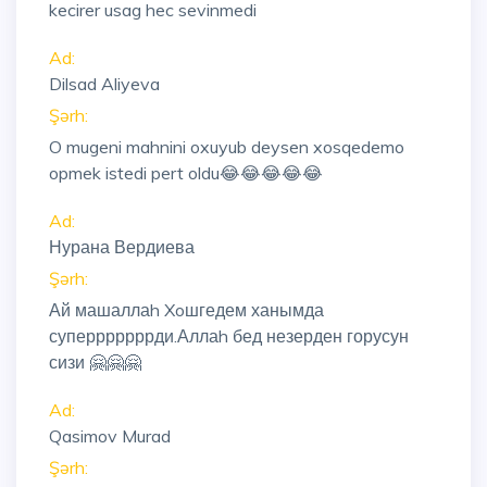
kecirer usag hec sevinmedi
Ad:
Dilsad Aliyeva
Şərh:
O mugeni mahnini oxuyub deysen xosqedemo
opmek istedi pert oldu😂😂😂😂😂
Ad:
Нурана Вердиева
Şərh:
Ай машаллаh Xoшгедем ханымда
суперррррррди.Аллаh бед незерден горусун
сизи 🤗🤗🤗
Ad:
Qasimov Murad
Şərh: