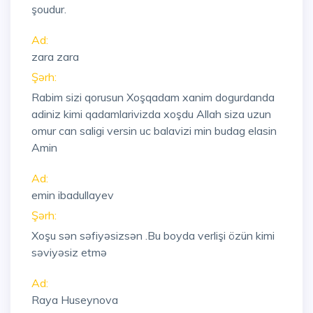
şoudur.
Ad:
zara zara
Şərh:
Rabim sizi qorusun Xoşqadam xanim dogurdanda
adiniz kimi qadamlarivizda xoşdu Allah siza uzun
omur can saligi versin uc balavizi min budag elasin
Amin
Ad:
emin ibadullayev
Şərh:
Xoşu sən səfiyəsizsən .Bu boyda verlişi özün kimi
səviyəsiz etmə
Ad:
Raya Huseynova