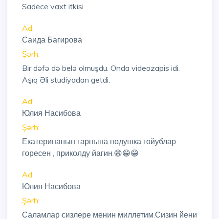
Sadece vaxt itkisi
Ad:
Саида Багирова
Şərh:
Bir dəfə də belə olmuşdu. Onda videozapis idi.
Aşıq Əli studiyadan getdi.
Ad:
Юлия Насибова
Şərh:
Екатеринанын гарнына подушка гойублар
горесен , приколду йагин.😁😁😁
Ad:
Юлия Насибова
Şərh:
Саламлар сизлере менин миллетим.Сизин йени