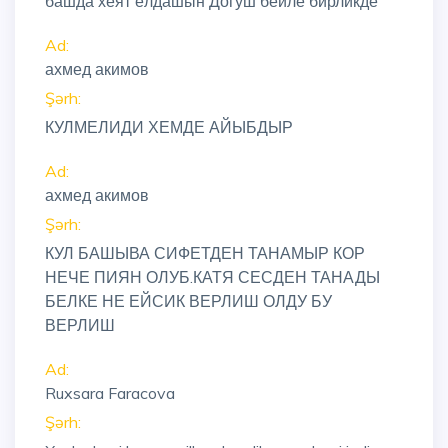
башда хеят ёлдашын Догуш бейле бирликде
Ad:
ахмед акимов
Şərh:
КУЛМЕЛИДИ ХЕМДЕ АЙЫБДЫР
Ad:
ахмед акимов
Şərh:
КУЛ БАШЫВА СИФЕТДЕН ТАНАМЫР КОР
НЕЧЕ ПИЯН ОЛУБ.КАТЯ СЕСДЕН ТАНАДЫ
БЕЛКЕ НЕ ЕЙСИК ВЕРЛИШ ОЛДУ БУ
ВЕРЛИШ
Ad:
Ruxsara Faracova
Şərh: