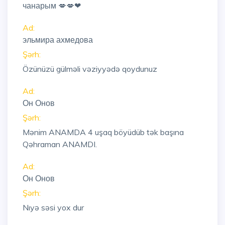
чанарым 💋💋❤
Ad:
эльмира ахмедова
Şərh:
Özünüzü gülməli vəziyyədə qoydunuz
Ad:
Он Онов
Şərh:
Mənim ANAMDA 4 uşaq böyüdüb tək başına
Qəhraman ANAMDI.
Ad:
Он Онов
Şərh:
Nıyə səsi yox dur