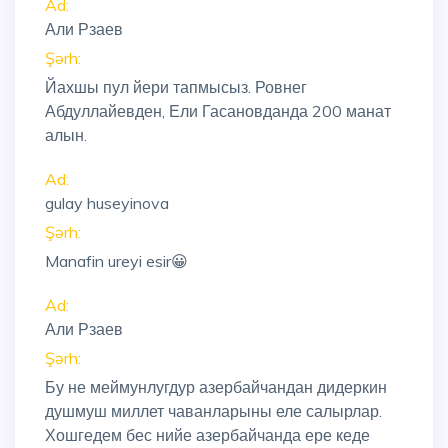
Ad:
Али Рзаев
Şərh:
Йахшы пул йери тапмысыз. Ровнег
Абдуллайевден, Ели Гасановданда 200 манат
алын.
Ad:
gulay huseyinova
Şərh:
Manafin ureyi esir😀
Ad:
Али Рзаев
Şərh:
Бу не меймунлугдур азербайчандан дидеркин
душмуш миллет чаванларыны еле салырлар.
Хошгедем бес нийе азербайчанда ере кеде