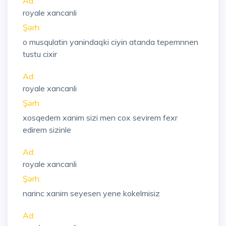
Ad:
royale xancanli
Şərh:
o musqulatin yanindaqki ciyin atanda tepemnnen
tustu cixir
Ad:
royale xancanli
Şərh:
xosqedem xanim sizi men cox sevirem fexr
edirem sizinle
Ad:
royale xancanli
Şərh:
narinc xanim seyesen yene kokelmisiz
Ad: