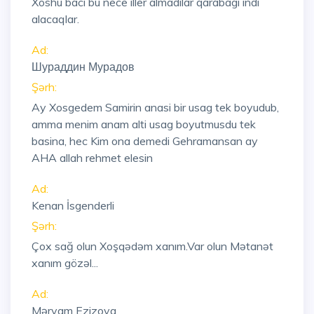
Xoshu baci bu nece iller almadilar qarabagi indi
alacaqlar.
Ad:
Шураддин Мурадов
Şərh:
Ay Xosgedem Samirin anasi bir usag tek boyudub,
amma menim anam alti usag boyutmusdu tek
basina, hec Kim ona demedi Gehramansan ay
AHA allah rehmet elesin
Ad:
Kenan İsgenderli
Şərh:
Çox sağ olun Xoşqədəm xanım.Var olun Mətanət
xanım gözəl...
Ad:
Məryam Ezizova