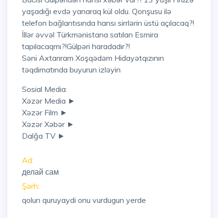
yaşadığı evdə yanaraq kül oldu. Qonşusu ilə
telefon bağlantısında hansı sirrlərin üstü açılacaq?!
İllər əvvəl Türkmənistana satılan Esmira
tapılacaqmı?!Gülpəri haradadır?!
Səni Axtarıram Xoşqədəm Hidayətqızının
təqdimatında buyurun izləyin
Sosial Media:
Xəzər Media ►
Xəzər Film ►
Xəzər Xəbər ►
Dalğa TV ►
Ad:
делай сам
Şərh:
qolun quruyaydi onu vurdugun yerde