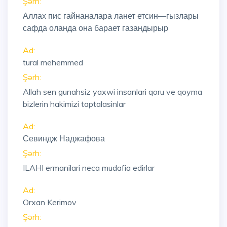
Şərh:
Аллах пис гайнаналара ланет етсин—гызлары
сафда оланда она барает газандырыр
Ad:
tural mehemmed
Şərh:
Allah sen gunahsiz yaxwi insanlari qoru ve qoyma
bizlerin hakimizi taptalasinlar
Ad:
Севиндж Наджафова
Şərh:
ILAHI ermanilari neca mudafia edirlar
Ad:
Orxan Kerimov
Şərh: