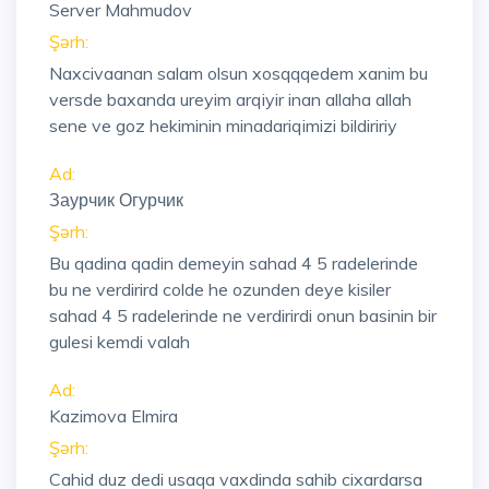
Server Mahmudov
Şərh:
Naxcivaanan salam olsun xosqqqedem xanim bu
versde baxanda ureyim arqiyir inan allaha allah
sene ve goz hekiminin minadariqimizi bildiririy
Ad:
Заурчик Огурчик
Şərh:
Bu qadina qadin demeyin sahad 4 5 radelerinde
bu ne verdirird colde he ozunden deye kisiler
sahad 4 5 radelerinde ne verdirirdi onun basinin bir
gulesi kemdi valah
Ad:
Kazimova Elmira
Şərh:
Cahid duz dedi usaqa vaxdinda sahib cixardarsa