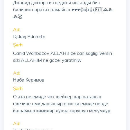
Джавид доктор сиз неджеи инсанды биз
билирик нарахат олмайын ♥️♥️♥️👍👍👍🇷🇺🙏🙏
🙏🥰
Ad:
Djdoej Pdnrorbr
Şərh:
Cahid Wahbazov ALLAH size can sagligi versin
sizi ALLAHIM ne gözel yaratmiw
Ad:
Наби Керимов
Şərh:
О ата ве емиде чох шейлер вар оатанын
евезине еми данышыр егин ки емиде оевде
йашамыш кимидир дуняа корушун мелумдур
Ad: