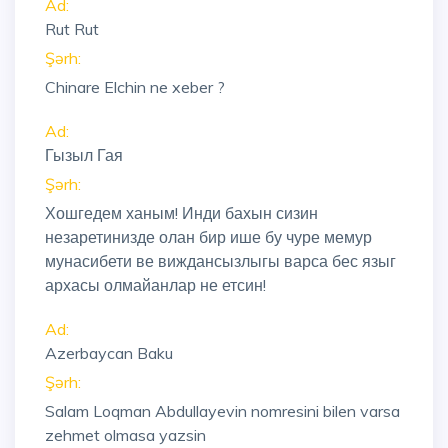
Ad:
Rut Rut
Şərh:
Chinare Elchin ne xeber ?
Ad:
Гызыл Гая
Şərh:
Хошгедем ханым! Инди бахын сизин
незаретинизде олан бир ише бу чуре мемур
мунасибети ве виждансызлыгы варса бес языг
архасы олмайанлар не етсин!
Ad:
Azerbaycan Baku
Şərh:
Salam Loqman Abdullayevin nomresini bilen varsa
zehmet olmasa yazsin