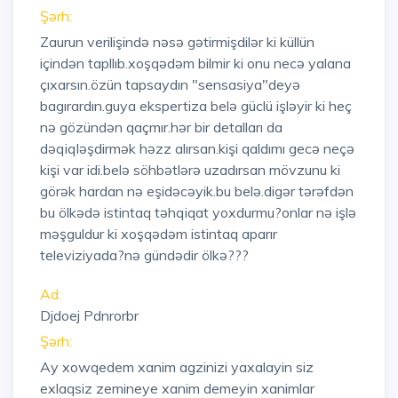
Şərh:
Zaurun verilişində nəsə gətirmişdilər ki küllün
içindən tapllıb.xoşqədəm bilmir ki onu necə yalana
çıxarsın.özün tapsaydın "sensasiya"deyə
bagırardın.guya ekspertiza belə güclü işləyir ki heç
nə gözündən qaçmır.hər bir detalları da
dəqiqləşdirmək həzz alırsan.kişi qaldımı gecə neçə
kişi var idi.belə söhbətlərə uzadırsan mövzunu ki
görək hardan nə eşidəcəyik.bu belə.digər tərəfdən
bu ölkədə istintaq təhqiqat yoxdurmu?onlar nə işlə
məşguldur ki xoşqədəm istintaq aparır
televiziyada?nə gündədir ölkə???
Ad:
Djdoej Pdnrorbr
Şərh:
Ay xowqedem xanim agzinizi yaxalayin siz
exlaqsiz zemineye xanim demeyin xanimlar