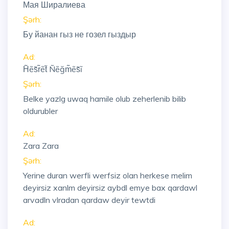
Мая Ширалиева
Şərh:
Бу йанан гыз не гозел гыздыр
Ad:
H̃ẽs̃r̃ẽt̃ Ñẽğm̃ẽs̃ĩ
Şərh:
Belke yazlg uwaq hamile olub zeherlenib bilib
oldurubler
Ad:
Zara Zara
Şərh:
Yerine duran werfli werfsiz olan herkese melim
deyirsiz xanlm deyirsiz aybdl emye bax qardawl
arvadln vlradan qardaw deyir tewtdi
Ad: