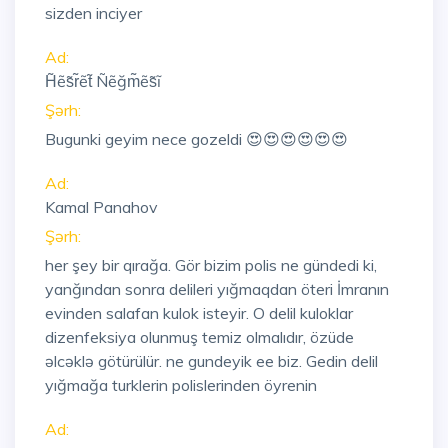
sizden inciyer
Ad:
H̃ẽs̃r̃ẽt̃ Ñẽğm̃ẽs̃ĩ
Şərh:
Bugunki geyim nece gozeldi 😍😍😍😍😍😍
Ad:
Kamal Panahov
Şərh:
her şey bir qırağa. Gör bizim polis ne gündedi ki,
yanğından sonra delileri yığmaqdan öteri İmranın
evinden salafan kulok isteyir. O delil kuloklar
dizenfeksiya olunmuş temiz olmalıdır, özüde
əlcəklə götürülür. ne gundeyik ee biz. Gedin delil
yığmağa turklerin polislerinden öyrenin
Ad: