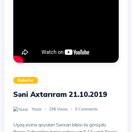
Xəbərlər
Səni Axtarıram 21.10.2019
Yazar
298 Views
0 Comments
Uşaq evinə qoyulan Sərxan bibisi ilə görüşdü.
Bacısı Gülpəridən hansı xəbər var?! 13 yaşlı Firuzə