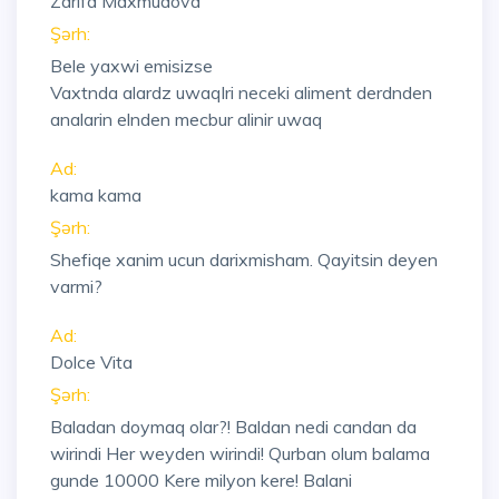
Zarifa Maxmudova
Şərh:
Bele yaxwi emisizse
Vaxtnda alardz uwaqlri neceki aliment derdnden
analarin elnden mecbur alinir uwaq
Ad:
kama kama
Şərh:
Shefiqe xanim ucun darixmisham. Qayitsin deyen
varmi?
Ad:
Dolce Vita
Şərh:
Baladan doymaq olar?! Baldan nedi candan da
wirindi Her weyden wirindi! Qurban olum balama
gunde 10000 Kere milyon kere! Balani