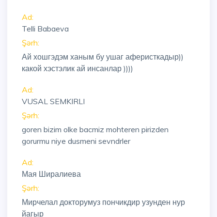
Ad:
Telli Babaeva
Şərh:
Ай хошгэдэм ханым бу ушаг аферисткадыр))
какой хэстэлик ай инсанлар ))))
Ad:
VUSAL SEMKIRLI
Şərh:
goren bizim olke bacmiz mohteren pirizden
gorurmu niye dusmeni sevndrler
Ad:
Мая Ширалиева
Şərh:
Мирчелал докторумуз пончикдир узунден нур
йагыр