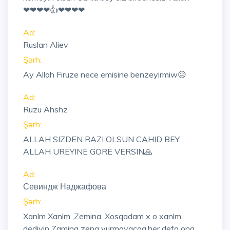
❤❤❤❤👍❤❤❤❤
Ad:
Ruslan Aliev
Şərh:
Ay Allah Firuze nece emisine benzeyirmiw😥
Ad:
Ruzu Ahshz
Şərh:
ALLAH SIZDEN RAZI OLSUN CAHID BEY.
ALLAH UREYINE GORE VERSIN🙏
Ad:
Севиндж Наджафова
Şərh:
Xanlm Xanlm ,Zemina .Xosqadam x o xanlm
dediyin Zamina zeng vurmayacaq,her defa ona