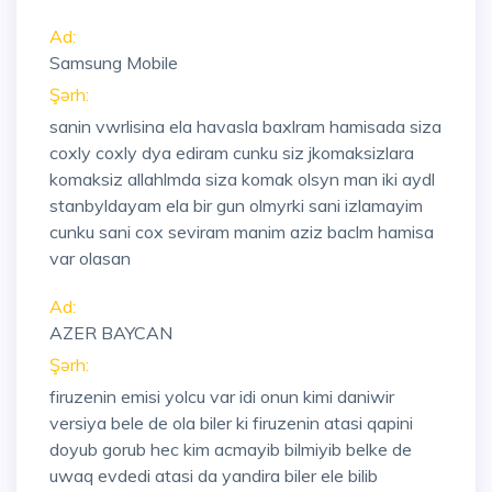
Ad:
Samsung Mobile
Şərh:
sanin vwrlisina ela havasla baxlram hamisada siza
coxly coxly dya ediram cunku siz jkomaksizlara
komaksiz allahlmda siza komak olsyn man iki aydl
stanbyldayam ela bir gun olmyrki sani izlamayim
cunku sani cox seviram manim aziz baclm hamisa
var olasan
Ad:
AZER BAYCAN
Şərh:
firuzenin emisi yolcu var idi onun kimi daniwir
versiya bele de ola biler ki firuzenin atasi qapini
doyub gorub hec kim acmayib bilmiyib belke de
uwaq evdedi atasi da yandira biler ele bilib