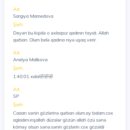
Ad:
Sargiya Mamedova
Şərh:
Deyən bu kişidə o əxlaqsız qadının tayıdı. Allah
qurban. Olum belə qadına niyə uşaq verir.
Ad:
Anelya Malikova
Şərh:
1:40:01
xala🤣🤣🤣
Ad:
SP
Şərh:
Caaan sənin gözlərinə qurban olum.ay balam.cox
agladım.inşallah düzələr gözün allah özü sənə
köməy olsun sənə.sənin gözlərin cox gözəldi