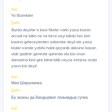
Ad:
Ya Bizimkiler
Şərh:
Burda deyirler e bexi fikirler varki yaxsi kisinin
arvadi ne bilim ne ne birce seyi bilinki hec kim
basina geleceylerden xeberdar deyil ele yaxsi
kisiler iceride yatirki halal qazanib ailesine baxan
olub qadinin geninde qaninda ola kisi onun
damarina kimi gire bilmir.bilib neyse etmirse onda
yaxsi kisi deyil..
Ad:
Мая Ширалиева
Şərh:
Бу ананы да йандырмаг лазымдыр сучка
Ad: