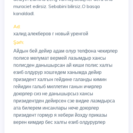
muraciet edirsiz. Sebabini bilirsiz..O basqa
kanaldadl.
Ad:
халид алекберов г новый уренгой
Şərh:
Айдын бей дейир адам олур телфона чекирлер
полисе мелумат вермей лазымдыр хансы
полисден данышырсан ай киши полис халгы
езиб олдурур хошгедем ханымда дейир
призидент халгын гейдине галанды кимин
гейидин галыб миллетин ганын ичирлер
доюрлер сиз не данышырсыз хансы
призидентден дейирсен сзе видие лазмдырса
ата билерем инсанлары нече доюрлер
призидент гормур я хебери йохду приказы
верен кимдир бес халгы езиб олдурурлер