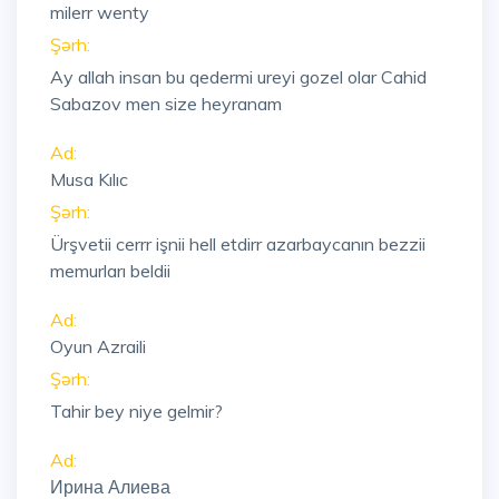
milerr wenty
Şərh:
Ay allah insan bu qedermi ureyi gozel olar Cahid
Sabazov men size heyranam
Ad:
Musa Kılıc
Şərh:
Ürşvetii cerrr işnii hell etdirr azarbaycanın bezzii
memurları beldii
Ad:
Oyun Azraili
Şərh:
Tahir bey niye gelmir?
Ad:
Ирина Алиева