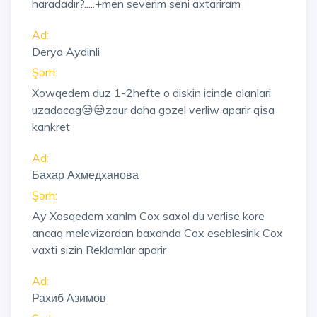
haradadır?.....+men severim seni axtariram
Ad:
Derya Aydinli
Şərh:
Xowqedem duz 1-2hefte o diskin icinde olanlari
uzadacag😒😒zaur daha gozel verliw aparir qisa
kankret
Ad:
Бахар Ахмедханова
Şərh:
Ay Xosqedem xanlm Cox saxol du verlise kore
ancaq melevizordan baxanda Cox eseblesirik Cox
vaxti sizin Reklamlar aparir
Ad:
Рахиб Азимов