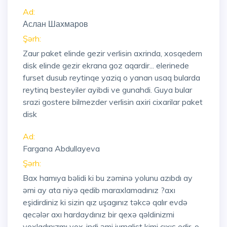
Ad:
Аслан Шахмаров
Şərh:
Zaur paket elinde gezir verlisin axrinda, xosqedem
disk elinde gezir ekrana goz aqardir... elerinede
furset dusub reytinqe yaziq o yanan usaq bularda
reytinq besteyiler ayibdi ve gunahdi. Guya bular
srazi gostere bilmezder verlisin axiri cixarilar paket
disk
Ad:
Fargana Abdullayeva
Şərh:
Bax hamıya bəlidi ki bu zəminə yolunu azıbdı ay
əmi ay ata niyə qedib maraxlamadınız ?axı
eşidirdiniz ki sizin qız uşagınız təkcə qalır evdə
qecələr axı hardaydınız bir qexə qəldinizmi
yoxladınızmı yox..indi əmi jurnalist kimi cıxış edir ,o