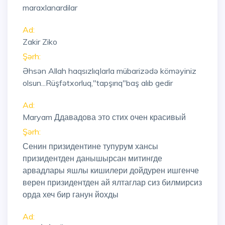
maraxlanardilar
Ad:
Zakir Ziko
Şərh:
Əhsən Allah haqsızlıqlarla mübarizədə köməyiniz
olsun...Rüşfətxorluq,"tapşırıq"baş alıb gedir
Ad:
Maryam Ддавадова это стих очен красивый
Şərh:
Сенин призидентине тупурум хансы
призидентден данышырсан митингде
арвадлары яшлы кишилери дойдурен ишгенче
верен призидентден ай ялтаглар сиз билмирсиз
орда хеч бир ганун йохды
Ad: