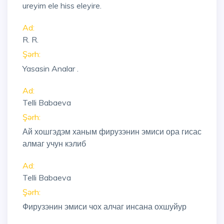
ureyim ele hiss eleyire.
Ad:
R. R.
Şərh:
Yasasin Analar .
Ad:
Telli Babaeva
Şərh:
Ай хошгэдэм ханым фирузэнин эмиси ора гисас
алмаг учун кэлиб
Ad:
Telli Babaeva
Şərh:
Фирузэнин эмиси чох алчаг инсана охшуйур