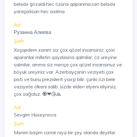
belədə gözəldi.hec özünə qapanma.sən belədə
yaraşıxlısan hec sıxılma.
Ad:
Рузанна Алиева
Şərh:
Xoşqedem xanim siz çox qözel insansiniz, çoxi
aparanlar milletin qaydasina qalmilar, öz ureyine
salmilar, amma siz mençe çox qözel insansinuz ve
böyuk ureyiniz var, Azerbayçanin veziyeti çox
pisti ve bunu prezident yaxşi bilir, çunki özi bele
vaziyete ölkeni salib, sizde elden elyeni eliyirsiz,
çox sağoluz, 🧿❤😘🙏
Ad:
Sevgim Hüseynova
Şərh:
Mənim başim cixmir niyə bir şey olanda deyirlər