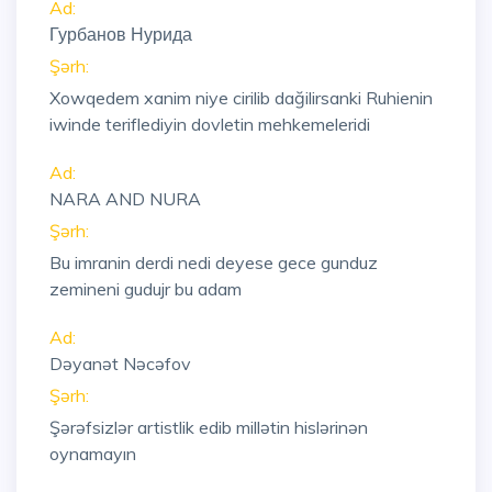
Ad:
Гурбанов Нурида
Şərh:
Xowqedem xanim niye cirilib dağilirsanki Ruhienin
iwinde teriflediyin dovletin mehkemeleridi
Ad:
NARA AND NURA
Şərh:
Bu imranin derdi nedi deyese gece gunduz
zemineni gudujr bu adam
Ad:
Dəyanət Nəcəfov
Şərh:
Şərəfsizlər artistlik edib millətin hislərinən
oynamayın