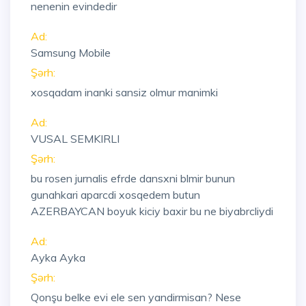
nenenin evindedir
Ad:
Samsung Mobile
Şərh:
xosqadam inanki sansiz olmur manimki
Ad:
VUSAL SEMKIRLI
Şərh:
bu rosen jurnalis efrde dansxni blmir bunun
gunahkari aparcdi xosqedem butun
AZERBAYCAN boyuk kiciy baxir bu ne biyabrcliydi
Ad:
Ayka Ayka
Şərh:
Qonşu belke evi ele sen yandirmisan? Nese