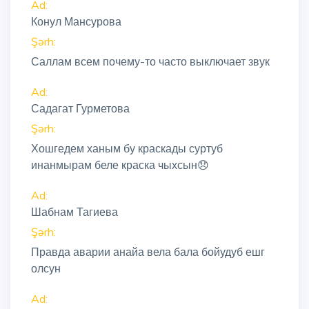
Ad:
Конул Мансурова
Şərh:
Саллам всем почему-то часто выключает звук
Ad:
Садагат Гурметова
Şərh:
Хошгедем ханым бу краскады суртуб
инанмырам беле краска чыхсын😞
Ad:
Шабнам Тагиева
Şərh:
Правда аварии анайа вела бала бойудуб ешг
олсун
Ad: