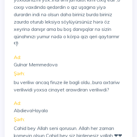
cıxışı vaxdında qedərdin o qız uşagına yiyə
durardın indi nə olsun daha biriniz burda biriniz
zaurda oturub leksiya söylüyürsünüz hərə öz
xeyrinə danışır ama bu boş danışıqlar nə sizin
qünahınızı yumur nədə o körpə qızı qeri qaytarmır
👎
Ad:
Gulnar Memmedova
Şərh:
bu veriliw ancaq firuze ile bagli oldu...bura axtariw
veriliwidi yoxsa cinayet arawdiran veriliwdi?
Ad:
AbdievaHayala
Şərh:
Cahid bey Allah seni qorusun. Allah her zaman
komeyin olsun Cahid bey siz birdenesiz vallah ❤❤