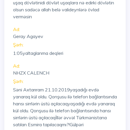
uşaq dövlətinidi dövlət uşaqlara nə edirki dövlətin
olsun sadəcə allah belə valideynlərə övlad
verməsin
Ad:
Geray Agayev
Şərh:
1:05
yaltaglanma deqleri
Ad:
NHZX CALENCH
Şərh:
Səni Axtarıram 21.10.2019yaşadığı evdə
yanaraq kül oldu. Qonşusu ilə telefon bağlantısında
hansı sirrlərin üstü açılacaqyaşadığı evdə yanaraq
kül oldu. Qonşusu ilə telefon bağlantısında hansı
sirrlərin üstü açılacaqİllər əvvəl Türkmənistana
satılan Esmira tapılacaqmı?!Gülpəri