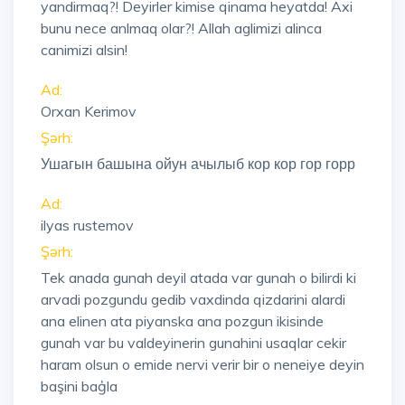
yandirmaq?! Deyirler kimise qinama heyatda! Axi
bunu nece anlmaq olar?! Allah aglimizi alinca
canimizi alsin!
Ad:
Orxan Kerimov
Şərh:
Ушагын башына ойун ачылыб кор кор гор горр
Ad:
ilyas rustemov
Şərh:
Tek anada gunah deyil atada var gunah o bilirdi ki
arvadi pozgundu gedib vaxdinda qizdarini alardi
ana elinen ata piyanska ana pozgun ikisinde
gunah var bu valdeyinerin gunahini usaqlar cekir
haram olsun o emide nervi verir bir o neneiye deyin
başini baģla