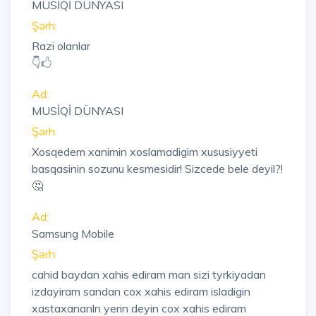
MUSİQİ DÜNYASI
Şərh:
Razi olanlar
👇🖒
Ad:
MUSİQİ DÜNYASI
Şərh:
Xosqedem xanimin xoslamadigim xususiyyeti
basqasinin sozunu kesmesidir! Sizcede bele deyil?!
🤔
Ad:
Samsung Mobile
Şərh:
cahid baydan xahis ediram man sizi tyrkiyadan
izdayiram sandan cox xahis ediram isladigin
xastaxananln yerin deyin cox xahis ediram