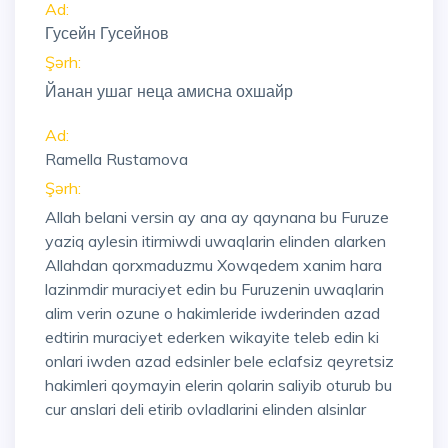
Ad:
Гусейн Гусейнов
Şərh:
Йанан ушаг неца амисна охшайр
Ad:
Ramella Rustamova
Şərh:
Allah belani versin ay ana ay qaynana bu Furuze
yaziq aylesin itirmiwdi uwaqlarin elinden alarken
Allahdan qorxmaduzmu Xowqedem xanim hara
lazinmdir muraciyet edin bu Furuzenin uwaqlarin
alim verin ozune o hakimleride iwderinden azad
edtirin muraciyet ederken wikayite teleb edin ki
onlari iwden azad edsinler bele eclafsiz qeyretsiz
hakimleri qoymayin elerin qolarin saliyib oturub bu
cur anslari deli etirib ovladlarini elinden alsinlar