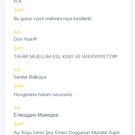
R A
Şərh:
Bu gorus vaxti mahnini niye kesillerki
Ad:
Don Yuan!!!
Şərh:
TAHIR MUELLIM ESL KIWI VE WEXSIYYETDI!!!
Ad:
Serdar Balkaya
Şərh:
Hosgedem hanim necesiniz
Ad:
Елмаддин Мамедов
Şərh:
Ay Xoşu Senn Şey Emen Dogşunun Mundar Agizi