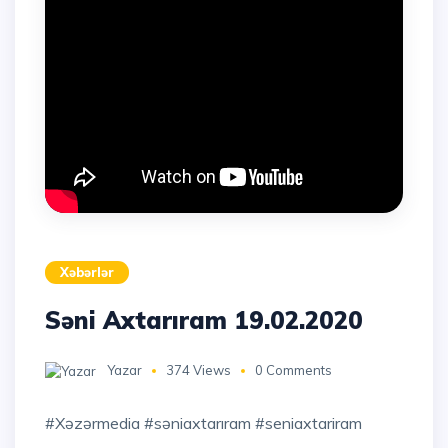
Xəbərlər
Səni Axtarıram 19.02.2020
Yazar
374 Views
0 Comments
#xəzərmedia #səniaxtarıram #seniaxtariram