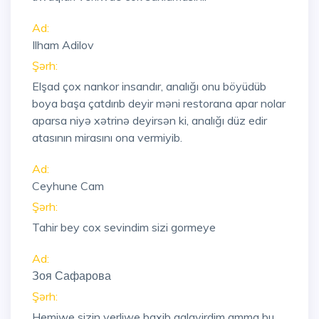
Ad:
Ilham Adilov
Şərh:
Elşad çox nankor insandır, analığı onu böyüdüb
boya başa çatdırıb deyir məni restorana apar nolar
aparsa niyə xətrinə deyirsən ki, analığı düz edir
atasının mirasını ona vermiyib.
Ad:
Ceyhune Cam
Şərh:
Tahir bey cox sevindim sizi gormeye
Ad:
Зоя Сафарова
Şərh:
Hemiwe sizin verliwe baxib aglayirdim amma bu