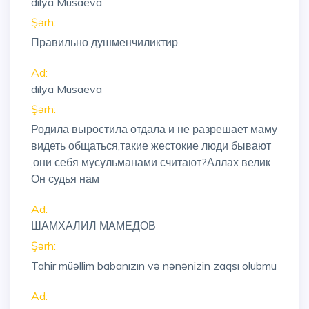
dilya Musaeva
Şərh:
Правильно душменчиликтир
Ad:
dilya Musaeva
Şərh:
Родила выростила отдала и не разрешает маму
видеть общаться,такие жестокие люди бывают
,они себя мусульманами считают?Аллах велик
Он судья нам
Ad:
ШАМХАЛИЛ МАМЕДОВ
Şərh:
Tahir müəllim babanızın və nənənizin zaqsı olubmu
Ad: