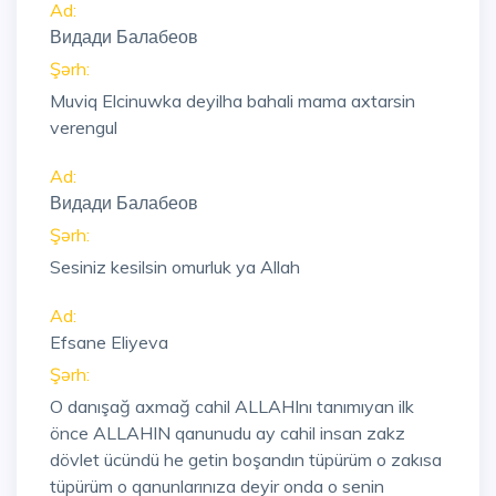
Ad:
Видади Балабеов
Şərh:
Muviq Elcinuwka deyilha bahali mama axtarsin
verengul
Ad:
Видади Балабеов
Şərh:
Sesiniz kesilsin omurluk ya Allah
Ad:
Efsane Eliyeva
Şərh:
O danışağ axmağ cahil ALLAHInı tanımıyan ilk
önce ALLAHIN qanunudu ay cahil insan zakz
dövlet ücündü he getin boşandın tüpürüm o zakısa
tüpürüm o qanunlarınıza deyir onda o senin