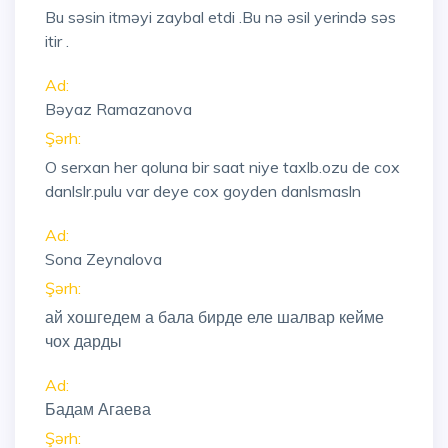
Bu səsin itməyi zaybal etdi .Bu nə əsil yerində səs
itir .
Ad:
Bəyaz Ramazanova
Şərh:
O serxan her qoluna bir saat niye taxlb.ozu de cox
danlslr.pulu var deye cox goyden danlsmasln
Ad:
Sona Zeynalova
Şərh:
ай хошгедем а бала бирде еле шалвар кейме
чох дарды
Ad:
Бадам Агаева
Şərh: