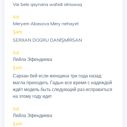
Var bele qaynana wahidi olmuwuq
Ad:
Meryem Abasova Mery nehayet
Şərh:
SERXAN DOGRU DANİŞMİRSAN
Ad:
Лейла Эфендиева
Şərh:
Сархан бей если женщина три года назад
магла приходить. Гадын все время с надеждой
ждёт модель быть следующий раз исправиться
на этому году идет
Ad:
Лейла Эфендиева
Şərh: