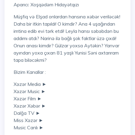
Aparıcı: Xoşqədəm Hidayətqızı
Müşfiq və Elşad onlardan hansına xəbər veriləcək!
Daha bir itkin tapıldı! O kimdir? Ana 4 uşağından
imtina edib evi tərk etdi! Leyla hansı səbəbdən bu
addımı atdı? Narinə ilə bağlı şok faktlar üzə çıxdı!
Onun anası kimdir? Gülzar yoxsa Aytəkin? Yanvar
ayından yoxa çıxan 81 yaşlı Yunisi Səni axtarıram
tapa biləcəkmi?
Bizim Kanallar :
Xəzər Media ►
Xəzər Music ►
Xəzər Film ►
Xəzər Xəbər ►
Dalğa TV ►
Miss Xəzər ►
Music Canlı ►