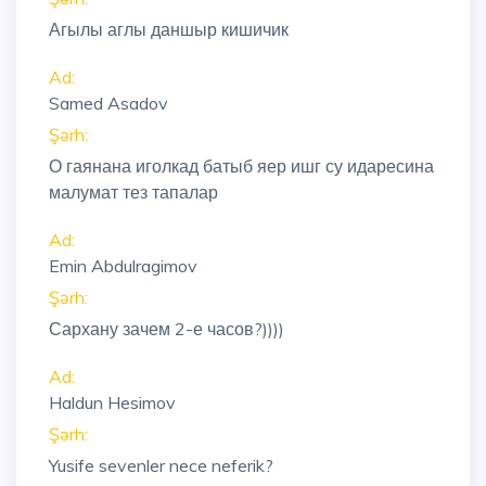
Агылы аглы даншыр кишичик
Ad:
Samed Asadov
Şərh:
О гаянана иголкад батыб яер ишг су идаресина
малумат тез тапалар
Ad:
Emin Abdulragimov
Şərh:
Сархану зачем 2-е часов?))))
Ad:
Haldun Hesimov
Şərh:
Yusife sevenler nece neferik?