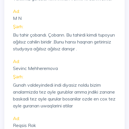
Ad:
M N
Şərh:
Bu tahir çobandı. Çobann. Bu tahirdi kimdi tupoyun
ağılsız cahilin biridir .Bunu hansı haqnan getirirsiz
studyaya ağılsız ağılsız danışır .
Ad:
Sevinc Mehheremova
Şərh:
Gunah valdeyindedi indi diyasiz noldu bizim
analarmizda tez ayle gurublar amma jndiki zanane
baskadi tez ayle qurular bosanilar ozde en cox tez
ayle guranan uwaqlarini atilar
Ad:
Reqsis Rok