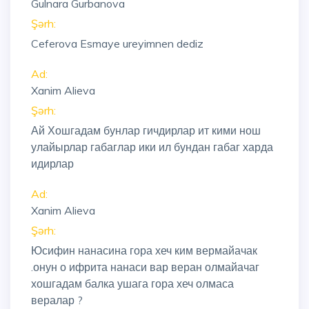
Gulnara Gurbanova
Şərh:
Ceferova Esmaye ureyimnen dediz
Ad:
Xanim Alieva
Şərh:
Ай Хошгадам бунлар гичдирлар ит кими нош
улайырлар габаглар ики ил бундан габаг харда
идирлар
Ad:
Xanim Alieva
Şərh:
Юсифин нанасина гора хеч ким вермайачак
.онун о ифрита нанаси вар веран олмайачаг
хошгадам балка ушага гора хеч олмаса
вералар ?