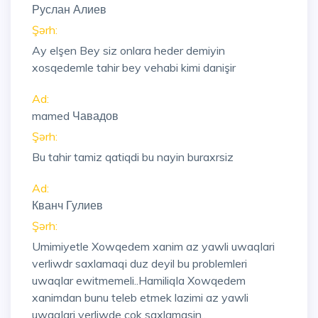
Руслан Алиев
Şərh:
Ay elşen Bey siz onlara heder demiyin
xosqedemle tahir bey vehabi kimi danişir
Ad:
mamed Чавадов
Şərh:
Bu tahir tamiz qatiqdi bu nayin buraxrsiz
Ad:
Кванч Гулиев
Şərh:
Umimiyetle Xowqedem xanim az yawli uwaqlari
verliwdr saxlamaqi duz deyil bu problemleri
uwaqlar ewitmemeli..Hamiliqla Xowqedem
xanimdan bunu teleb etmek lazimi az yawli
uwaqlari verliwde cok saxlamasin..