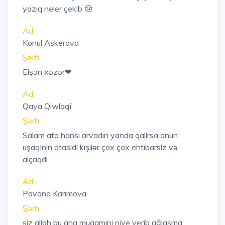
yazıq neler çekib 😢
Ad:
Konul Askerova
Şərh:
Elşən xəzər❤
Ad:
Qaya Qiwlaqi
Şərh:
Salam ata hansı arvadın yanda qallrsa onun
uşaqlnln atasldl kişilər çox çox ehtibarslz və
alçaqdl
Ad:
Pavana Karimova
Şərh:
siz allah bu ana mugamini niye verib ağlasma