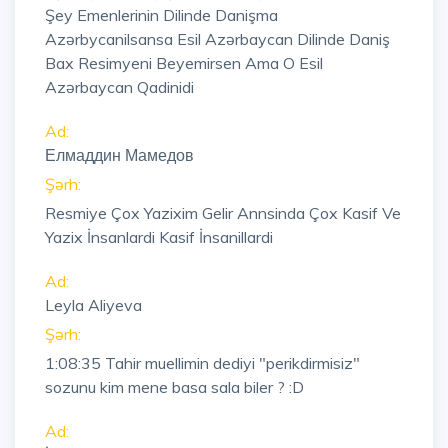
Şey Emenlerinin Dilinde Danişma
Azərbycanilsansa Esil Azərbaycan Dilinde Daniş
Bax Resimyeni Beyemirsen Ama O Esil
Azərbaycan Qadinidi
Ad:
Елмаддин Мамедов
Şərh:
Resmiye Çox Yazixim Gelir Annsinda Çox Kasif Ve
Yazix İnsanlardi Kasif İnsanillardi
Ad:
Leyla Aliyeva
Şərh:
1:08:35
Tahir muellimin dediyi "perikdirmisiz"
sozunu kim mene basa sala biler ? :D
Ad: