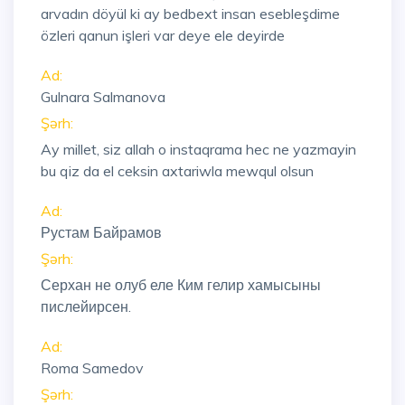
arvadın döyül ki ay bedbext insan esebleşdime
özleri qanun işleri var deye ele deyirde
Ad:
Gulnara Salmanova
Şərh:
Ay millet, siz allah o instaqrama hec ne yazmayin
bu qiz da el ceksin axtariwla mewqul olsun
Ad:
Рустам Байрамов
Şərh:
Серхан не олуб еле Ким гелир хамысыны
пислейирсен.
Ad:
Roma Samedov
Şərh: