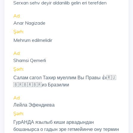
Serxan sehv deyir aldanilib gelin eri terefden
Ad:
Anar Nagizade
Şərh:
Mehrum edilmelidir
Ad:
Shamsi Qemerli
Şərh:
Салам сагол Тахир муеллим Вы Правы 👍🇷🇺
🇧🇷🇧🇷🇧🇷из Бразилии
Ad:
Лейла Эфендиева
Şərh:
ГурАНДА язылыб киши арвадындан
бошанырса о гадын эре гетмейинче ону термин