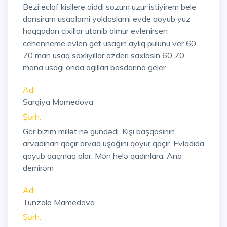
Bezi eclaf kisilere aiddi sozum uzur istiyirem bele
dansiram usaqlarni yoldaslarni evde qoyub yuz
hoqqadan cixillar utanib olmur evlenirsen
cehenneme evlen get usagin ayliq pulunu ver 60
70 man usaq saxliyillar ozderi saxlasin 60 70
mana usagi onda agillari basdarina geler.
Ad:
Sargiya Mamedova
Şərh:
Gör bizim millət nə gündədi. Kişi başqasının
arvadınan qaçır arvad uşağını qoyur qaçır. Evladıda
qoyub qaçmaq olar. Mən helə qadınlara. Ana
demirəm
Ad:
Tunzala Mamedova
Şərh: