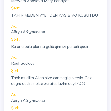
Meryem Abasova Mery nehayet
Şərh:
TAHİR MEDENİYYETDEN KASİB VƏ KOBUTDU
Ad:
Айгун Абдуллаева
Şərh:
Bu ana bala planna gelib.qirmizi paltarli qadin.
Ad:
Rauf Sadiqov
Şərh:
Tahir muellim Allah size can sagligi versin. Cox
dogru dediniz bize xurafat lazim deyil.😍😘
Ad:
Айгун Абдуллаева
Şərh: