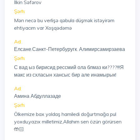
İlkin Səfərov
Şərh:
Mən necə bu verlişə qəbula düşmək istəyirəm
ehtiyacım var Xoşqədəmə
Ad:
Елсане.Санкт-Петербуругк. Алимирсамирзаева
Şərh:
С вад ыз бирисид рессмий ола блмаз ки????!!!Я
макс из схласын хансыс бир але инамырык!
Ad:
Амина Абдуллазаде
Şərh:
Ölkemize bax yoldaş hamiledi doğurtmağa pul
yoxdu,yazıx milletimiz,Allahım sen özün görürsen
🤲🏻