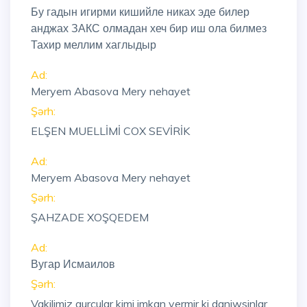
Бу гадын игирми кишийле никах эде билер
анджах ЗАКС олмадан хеч бир иш ола билмез
Тахир меллим хаглыдыр
Ad:
Meryem Abasova Mery nehayet
Şərh:
ELŞEN MUELLİMİ COX SEVİRİK
Ad:
Meryem Abasova Mery nehayet
Şərh:
ŞAHZADE XOŞQEDEM
Ad:
Вугар Исмаилов
Şərh:
Vakilimiz gurcular kimi imkan vermir ki daniwsinlar