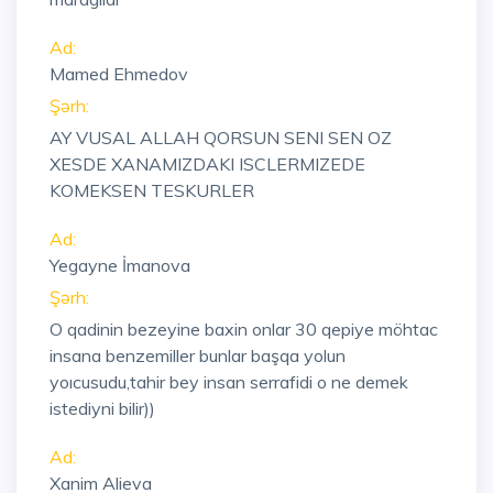
Ad:
Mamed Ehmedov
Şərh:
AY VUSAL ALLAH QORSUN SENI SEN OZ
XESDE XANAMIZDAKI ISCLERMIZEDE
KOMEKSEN TESKURLER
Ad:
Yegayne İmanova
Şərh:
O qadinin bezeyine baxin onlar 30 qepiye möhtac
insana benzemiller bunlar başqa yolun
yoıcusudu,tahir bey insan serrafidi o ne demek
istediyni bilir))
Ad:
Xanim Alieva