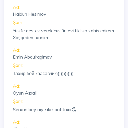
Ad:
Haldun Hesimov
Şərh:
Yusife destek verek Yusifin evi tikilsin xahis edirem
Xoşqedem xanım
Ad:
Emin Abdulragimov
Şərh:
Тахир бей красавчик))))))))))))
Ad:
Oyun Azraili
Şərh:
Serxan bey niye iki saat taxir🤔
Ad: