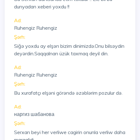
dunyadan xeberi yoxdu !!
Ad:
Ruhengiz Ruhengiz
Şərh:
Siğə yoxdu ay elşən bizim dinimizdə.Onu bilsəydin
deyərdin.Saqqalnan üzük taxmaq deyil din.
Ad:
Ruhengiz Ruhengiz
Şərh:
Bu xurafatçı elşəni görəndə əzəblərim pozulur də.
Ad:
наргиз шабанова
Şərh:
Serxan beyi her verliwe cagirin onunla verliw daha
maraglidi