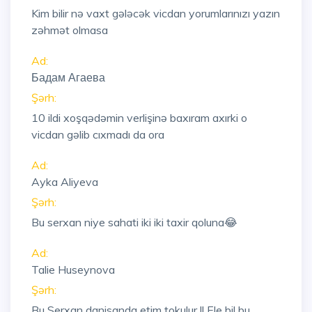
Kim bilir nə vaxt gələcək vicdan yorumlarınızı yazın
zəhmət olmasa
Ad:
Бадам Агаева
Şərh:
10 ildi xoşqədəmin verlişinə baxıram axırki o
vicdan gəlib cıxmadı da ora
Ad:
Ayka Aliyeva
Şərh:
Bu serxan niye sahati iki iki taxir qoluna😂
Ad:
Talie Huseynova
Şərh:
Bu Serxan danisanda etim tokulur !! Ele bil bu