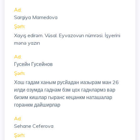
Ad:
Sargiya Mamedova
Şərh:
Xayış edirəm. Vüsal. Eyvazovun nümrəsi. İşyerini
mənə yazın
Ad:
Гусейн Гусейнов
Şərh:
Хош гадам ханым русйадан иазырам ман 26
илди озумда гаднам бзм цох гаднлармз вар
бизим кишлар гыранс кецанкм наташалар
горанкм дайширлар
Ad:
Sehane Ceferova
Şərh: