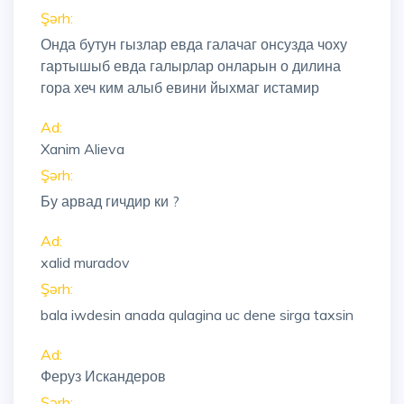
Şərh:
Онда бутун гызлар евда галачаг онсузда чоху
гартышыб евда галырлар онларын о дилина
гора хеч ким алыб евини йыхмаг истамир
Ad:
Xanim Alieva
Şərh:
Бу арвад гичдир ки ?
Ad:
xalid muradov
Şərh:
bala iwdesin anada qulagina uc dene sirga taxsin
Ad:
Феруз Искандеров
Şərh: