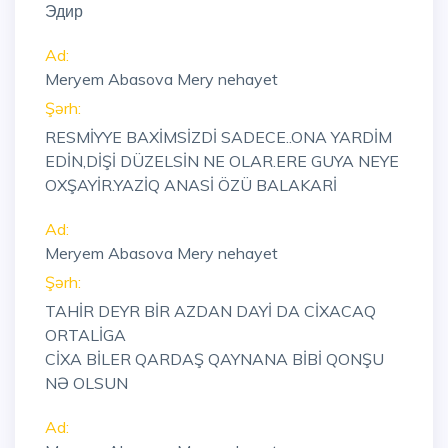
Эдир
Ad:
Meryem Abasova Mery nehayet
Şərh:
RESMİYYE BAXİMSİZDİ SADECE..ONA YARDİM
EDİN,DİŞİ DÜZELSİN NE OLAR.ERE GUYA NEYE
OXŞAYİR.YAZİQ ANASİ ÖZÜ BALAKARİ
Ad:
Meryem Abasova Mery nehayet
Şərh:
TAHİR DEYR BİR AZDAN DAYİ DA CİXACAQ
ORTALİGA
CİXA BİLER QARDAŞ QAYNANA BİBİ QONŞU
NƏ OLSUN
Ad: