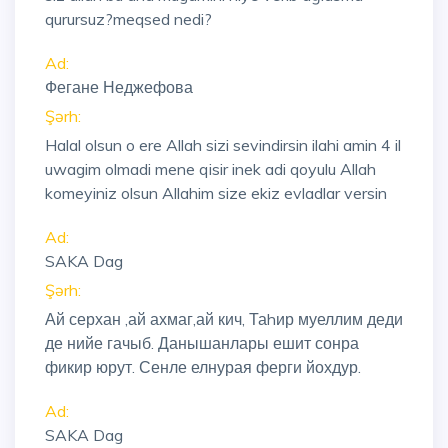
qurursuz?meqsed nedi?
Ad:
Фегане Неджефова
Şərh:
Halal olsun o ere Allah sizi sevindirsin ilahi amin 4 il
uwagim olmadi mene qisir inek adi qoyulu Allah
komeyiniz olsun Allahim size ekiz evladlar versin
Ad:
SAKA Dag
Şərh:
Ай серхан ,ай ахмаг,ай кич, Таhир муеллим деди
де нийе гачыб. Данышанлары ешит сонра
фикир юрут. Сенле елнурая ферги йохдур.
Ad:
SAKA Dag