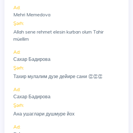
Ad:
Mehri Memedova
Şərh:
Allah sene rehmet elesin kurban olum Tahir
müellim
Ad:
Сахар Бадирова
Şərh:
Тахир мулалим дузе дейире сани 👏👏👏
Ad:
Сахар Бадирова
Şərh:
Ана ушаглари душмуре йох
Ad: