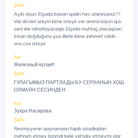
Şərh:
Ayıb olsun Elşada baxan qadın hec utanırsanız??
Var dövlet üreyin kime isteyir ver amma bacın qızı
seni ele rahatlayacaqki Elşada muhtaç olacaqsan.
İnsan doğduğunu yox illerle kime zehmet cekib
onu cox isteyir
Ad:
Железный кулак!!!
Şərh:
ГУЛАГЫМЫЗ ПАРТЛАДЫ БУ СЕРХАНЫН ХОШ
ОЛМАЯН СЕСИНДЕН
Ad:
Зухра Насирова
Şərh:
Resmiyyenin qaynanasın tapıb azadlıqdan
mehrum etmey lazımdı bele vehşiliy etmeymi olar