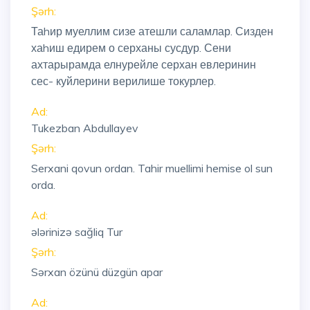
Şərh:
Таhир муеллим сизе атешли саламлар. Сизден
хаhиш едирем о серханы сусдур. Сени
ахтарырамда елнурейле серхан евлеринин
сес- куйлерини верилише токурлер.
Ad:
Tukezban Abdullayev
Şərh:
Serxani qovun ordan. Tahir muellimi hemise ol sun
orda.
Ad:
ələrinizə sağliq Tur
Şərh:
Sərxan özünü düzgün apar
Ad: