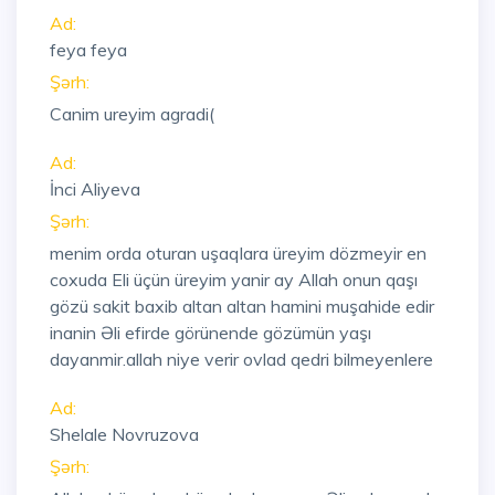
Ad:
feya feya
Şərh:
Canim ureyim agradi(
Ad:
İnci Aliyeva
Şərh:
menim orda oturan uşaqlara üreyim dözmeyir en
coxuda Eli üçün üreyim yanir ay Allah onun qaşı
gözü sakit baxib altan altan hamini muşahide edir
inanin Əli efirde görünende gözümün yaşı
dayanmir.allah niye verir ovlad qedri bilmeyenlere
Ad:
Shelale Novruzova
Şərh: