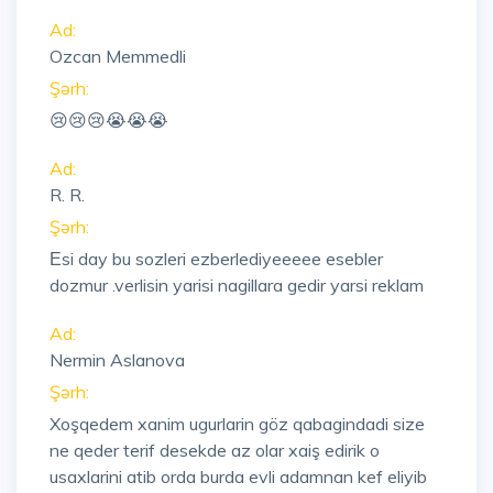
Ad:
Ozcan Memmedli
Şərh:
😢😢😢😭😭😭
Ad:
R. R.
Şərh:
Еsi day bu sozleri ezberlediyeeeee esebler
dozmur .verlisin yarisi nagillara gedir yarsi reklam
Ad:
Nermin Aslanova
Şərh:
Xoşqedem xanim ugurlarin göz qabagindadi size
ne qeder terif desekde az olar xaiş edirik o
usaxlarini atib orda burda evli adamnan kef eliyib