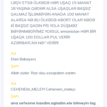
LƏQV ETSƏ ÖLKƏDƏ HƏR UŞAQ 15 MANAT
18 YAŞINA QƏDƏR ALSA UŞAQLAR BAŞSIZ
QALMAZ İŞLƏMƏYƏN ANADA 100 MANAT
ALARSA NƏ BU ÖLKƏDƏ ABORT OLAR NƏDƏ
Kİ BAŞSIZ QADIN PİS YOLA DÜŞMƏZ
BƏYƏNMƏDİYİMİZ YOXSUL ermənistan HƏR BİR
UŞAQA 100 DOLLAR PUL VERİR
AZƏRBAYCAN NƏ? VERİR!
Ad:
Eteri Babayevi
Şərh:
Allah sizler. Raz olsu xosqedem xanlm.
Ad:
CEHENEM_MELEYI Cehenem_meleyi
Şərh:
ana sefesine baxdim.agladim.ele bilmeyin lag