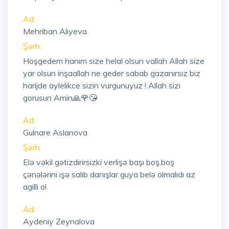
Ad:
Mehriban Aliyeva
Şərh:
Hoşgedem hanım size helal olsun vallah Allah size
yar olsun inşaallah ne geder sabab gazanırsız biz
harijde aylelikce sizin vurgunuyuz ! Allah sizi
gorusun Amin🙏🌹😘
Ad:
Gulnare Aslanova
Şərh:
Elə vəkil gətizdirirsizki verlişə başı boş.boş
çənələrini işə salıb danışlar guya belə olmalıdı az
agilli ol
Ad:
Aydeniy Zeynalova