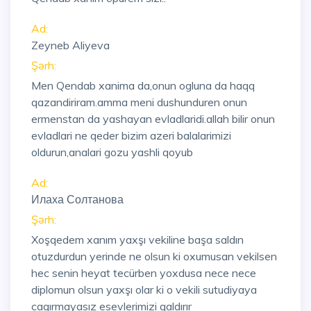
Ad:
Zeyneb Aliyeva
Şərh:
Men Qendab xanima da,onun ogluna da haqq
qazandiriram.amma meni dushunduren onun
ermenstan da yashayan evladlaridi.allah bilir onun
evladlari ne qeder bizim azeri balalarimizi
oldurun,analari gozu yashli qoyub
Ad:
Илаха Солтанова
Şərh:
Xoşqedem xanım yaxşı vekiline başa saldın
otuzdurdun yerinde ne olsun ki oxumusan vekilsen
hec senin heyat tecürben yoxdusa nece nece
diplomun olsun yaxşı olar ki o vekili sutudiyaya
caqırmayasız esevlerimizi qaldırır