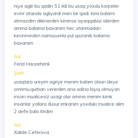
niye aglir bu qadin 51 ildi bu usaq yoxdu korpeler
evinr atanda agliyardi men bir qadi. kimi balami
atmazdim dilenerdim kiminse ayaqqabisi silerdim
amma balama baxaram hec utanmadan
kecinmeden namusumla pul qazanib balama
baxaram
Ad:
Ferid Hacırehimli
Şərh:
usaqlara ureyim agriyir menim balam olsun deye
omrimu.qurban vererdim ana adina layiq olmuyan
insan mualicesiz usagi olur amma menim kimk
insanlar yollara dusur imkanim yoxduki mualice alim
2 defe bala itirdim
Ad:
Xalide Ceferova