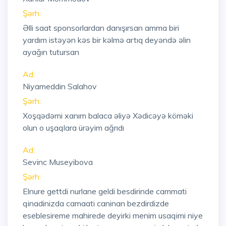
Şərh:
Əlli saat sponsorlardan danışırsan amma biri
yardım istəyən kəs bir kəlmə artıq deyəndə əlin
ayağın tutursan
Ad:
Niyameddin Salahov
Şərh:
Xoşqədəmi xanım balaca əliyə Xədicəyə köməki
olun o uşaqlara ürəyim ağrıdı
Ad:
Sevinc Museyibova
Şərh:
Elnure gettdi nurlane geldi besdirinde cammati
qinadinizda camaati caninan bezdirdizde
eseblesireme mahirede deyirki menim usaqimi niye