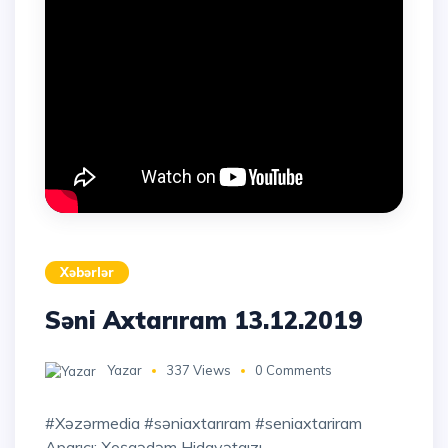
Xəbərlər
Səni Axtarıram 13.12.2019
Yazar
337 Views
0 Comments
#xəzərmedia #səniaxtarıram #seniaxtariram
Aparıcı: Xoşqədəm Hidayətqızı