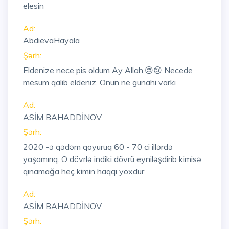
elesin
Ad:
AbdievaHayala
Şərh:
Eldenize nece pis oldum Ay Allah.😢😢 Necede
mesum qalib eldeniz. Onun ne gunahi varki
Ad:
ASİM BAHADDİNOV
Şərh:
2020 -ə qədəm qoyuruq 60 - 70 ci illərdə
yaşamırıq. O dövrlə indiki dövrü eyniləşdirib kimisə
qınamağa heç kimin haqqı yoxdur
Ad:
ASİM BAHADDİNOV
Şərh: