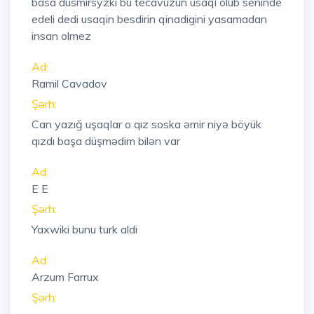
basa dusmirsyzki bu tecavuzun usaqi olub seninde
edeli dedi usaqin besdirin qinadigini yasamadan
insan olmez
Ad:
Ramil Cavadov
Şərh:
Can yazığ uşaqlar o qız soska əmir niyə böyük
qızdı başa düşmədim bilən var
Ad:
E E
Şərh:
Yaxwiki bunu turk aldi
Ad:
Arzum Farrux
Şərh: