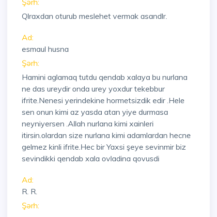
Şərh:
Qlraxdan oturub meslehet vermak asandlr.
Ad:
esmaul husna
Şərh:
Hamini aglamaq tutdu qendab xalaya bu nurlana
ne das ureydir onda urey yoxdur tekebbur
ifrite.Nenesi yerindekine hormetsizdik edir .Hele
sen onun kimi az yasda atan yiye durmasa
neyniyersen .Allah nurlana kimi xainleri
itirsin.olardan size nurlana kimi adamlardan hecne
gelmez kinli ifrite.Hec bir Yaxsi şeye sevinmir biz
sevindikki qendab xala ovladina qovusdi
Ad:
R. R.
Şərh: