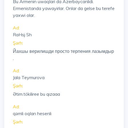
Bu Armenin uwaqlari da Azerbaycanlidi.
Ermenistanda yawayirlar. Onlar da gelse bu terefe
yaxwi olar.
Ad:
RaHsj Sh
Şərh:
Йахшы верилишди просто терпения лазымдыр
,
Ad:
Jala Teymurova
Şərh:
Ətim.tökiliree bu qızaaa
Ad:
qəmli oqlan hesenli
Şərh: