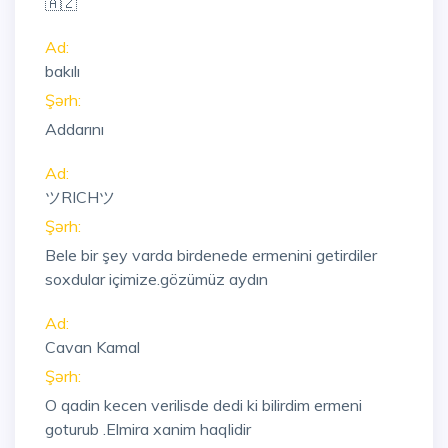
🇦🇿
Ad:
bakılı
Şərh:
Addarını
Ad:
ツRICHツ
Şərh:
Bele bir şey varda birdenede ermenini getirdiler
soxdular içimize.gözümüz aydın
Ad:
Cavan Kamal
Şərh:
O qadin kecen verilisde dedi ki bilirdim ermeni
goturub .Elmira xanim haqlidir