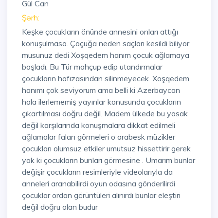
Gül Can
Şərh:
Keşke çocukların önünde annesini onları attığı
konuşulmasa. Çoçuğa neden saçları kesildi biliyor
musunuz dedi Xoşqedem hanım çocuk ağlamaya
başladı. Bu Tür mahçup edip utandırmalar
çocukların hafızasından silinmeyecek. Xoşqedem
hanımı çok seviyorum ama belli ki Azerbaycan
hala ilerlememiş yayınlar konusunda çocukların
çıkartılması doğru değil. Madem ülkede bu yasak
değil karşılarında konuşmalara dikkat edilmeli
ağlamalar falan görmeleri o arabesk müzikler
çocukları olumsuz etkiler umutsuz hissettirir gerek
yok ki çocukların bunları görmesine . Umarım bunlar
değişir çocukların resimleriyle videolarıyla da
anneleri aranabilirdi oyun odasına gönderilirdi
çocuklar ordan görüntüleri alınırdı bunlar eleştiri
değil doğru olan budur