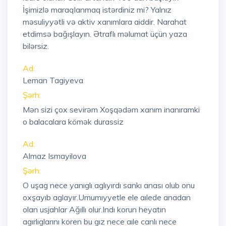
İşimizlə maraqlanmaq istərdiniz mi? Yalnız
məsuliyyətli və aktiv xanımlara aiddir. Narahat
etdimsə bağışlayın. Ətraflı məlumat üçün yaza
bilərsiz.
Ad:
Leman Tagiyeva
Şərh:
Mən sizi çox sevirəm Xoşqədəm xanım inanıramki
o balacalara kömək durassiz
Ad:
Almaz Ismayilova
Şərh:
O uşag nece yanıglı aglıyırdı sankı anası olub onu
oxşayıb aglayır.Umumıyyetle ele aılede anadan
olan usjahlar Ağıllı olur.Indı korun heyatın
agırlıglarını koren bu gız nece aıle canlı nece