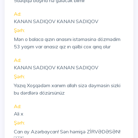
5dəqiqə başına nə gələcək bilmir
Ad:
KANAN SADIQOV KANAN SADIQOV
Şərh:
Mən o balaca qızın anasını istəməsinə dözmədim
53 yaşım var anasız qız ın qəlbi cox qırıq olur
Ad:
KANAN SADIQOV KANAN SADIQOV
Şərh:
Yazıq Xoşqədəm xanıım allah sizə dəyməsin sizki
bu dərdlərə dözürsünüz
Ad:
Ali x
Şərh:
Can ay Azərbaycan! Sən həmişə ZİRVƏDƏSƏN!