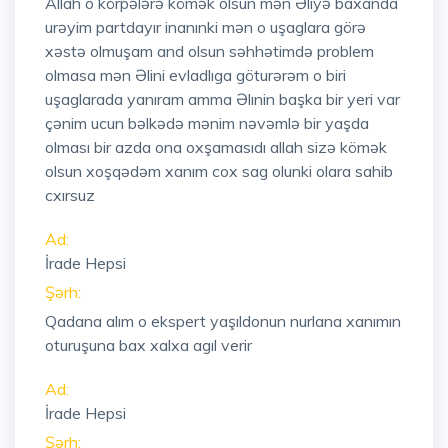
Allah o körpələrə kömək olsun mən Əliyə baxanda
urəyim partdayır inanınki mən o uşaglara görə
xəstə olmuşam and olsun səhhətimdə problem
olmasa mən Əlini evladlıga göturərəm o biri
uşaglarada yanıram amma Əlınin başka bir yeri var
çənim ucun bəlkədə mənim nəvəmlə bir yaşda
olması bir azda ona oxşamasıdı allah sizə kömək
olsun xoşqədəm xanım cox sag olunki olara sahib
cxırsuz
Ad:
İrade Hepsi
Şərh:
Qadana alım o ekspert yaşıldonun nurlana xanımın
oturuşuna bax xalxa agıl verir
Ad:
İrade Hepsi
Şərh: