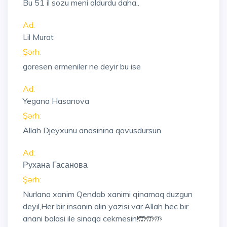
Bu 51 il sozu meni oldurdu daha..
Ad:
Lil Murat
Şərh:
goresen ermeniler ne deyir bu ise
Ad:
Yegana Hasanova
Şərh:
Allah Djeyxunu anasinina qovusdursun
Ad:
Рухана Гасанова
Şərh:
Nurlana xanim Qendab xanimi qinamaq duzgun
deyil,Her bir insanin alin yazisi var.Allah hec bir
anani balasi ile sinaqa cekmesin!🤲🤲🤲