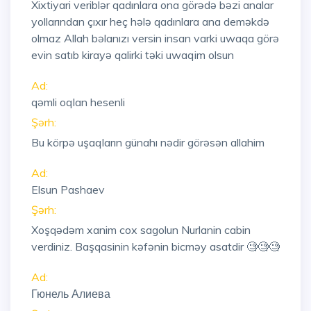
Xixtiyari veriblər qadınlara ona görədə bəzi analar
yollarından çıxır heç hələ qadınlara ana deməkdə
olmaz Allah bəlanızı versin insan varki uwaqa görə
evin satıb kirayə qalirki təki uwaqim olsun
Ad:
qəmli oqlan hesenli
Şərh:
Bu körpə uşaqların günahı nədir görəsən allahim
Ad:
Elsun Pashaev
Şərh:
Xoşqədəm xanim cox sagolun Nurlanin cabin
verdiniz. Başqasinin kəfənin bicməy asatdir 🧐🧐🧐
Ad:
Гюнель Алиева