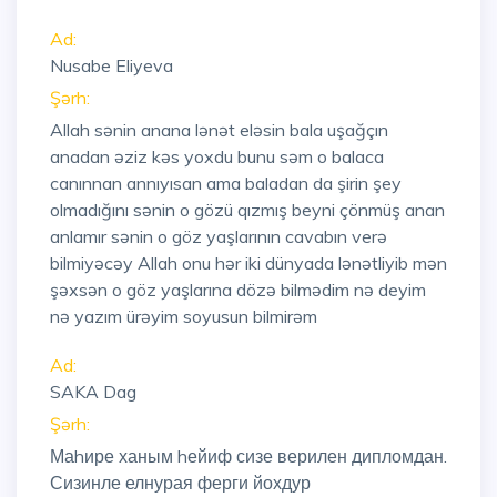
Ad:
Nusabe Eliyeva
Şərh:
Allah sənin anana lənət eləsin bala uşağçın
anadan əziz kəs yoxdu bunu səm o balaca
canınnan annıyısan ama baladan da şirin şey
olmadığını sənin o gözü qızmış beyni çönmüş anan
anlamır sənin o göz yaşlarının cavabın verə
bilmiyəcəy Allah onu hər iki dünyada lənətliyib mən
şəxsən o göz yaşlarına dözə bilmədim nə deyim
nə yazım ürəyim soyusun bilmirəm
Ad:
SAKA Dag
Şərh:
Маhире ханым hейиф сизе верилен дипломдан.
Сизинле елнурая ферги йохдур