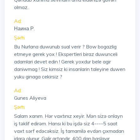
olmaz.
Ad:
Наина Р.
Şərh:
Bu Nurlana duwunub sual verir ? Bow bogazlig
etmeye gerek yox ! Ekspertleri biraz duwunceli
adamlari devet edin ! Gerek yoxdur bele agir
daniwmag ! Siz kimsiz ki insanlarin taleyine duwen
yuku ginaga cekirsiz ?
Ad:
Gunes Aliyeva
Şərh:
Salam xanım. Hər vaxtınız xeyir. Mən sizə onlayn
iş təklif edirəm. Hansı ki bu işdə siz 4----5 saat
vaxt sərf edəcəksiz. İş tamamilə evdən çıxmadan
idarə olunur. Gəlir artandır. 400 dan başlayır.