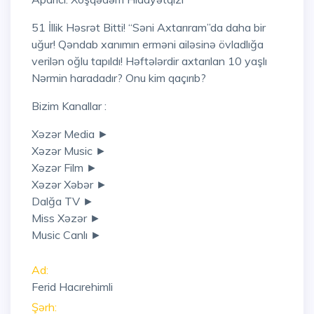
51 İllik Həsrət Bitti! “Səni Axtarıram”da daha bir
uğur! Qəndab xanımın erməni ailəsinə övladlığa
verilən oğlu tapıldı! Həftələrdir axtarılan 10 yaşlı
Nərmin haradadır? Onu kim qaçırıb?
Bizim Kanallar :
Xəzər Media ►
Xəzər Music ►
Xəzər Film ►
Xəzər Xəbər ►
Dalğa TV ►
Miss Xəzər ►
Music Canlı ►
Ad:
Ferid Hacırehimli
Şərh: