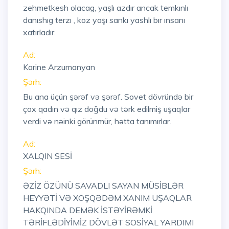
zehmetkesh olacag, yaşlı azdır ancak temkınlı
danıshıg terzı , koz yaşı sankı yashlı bır ınsanı
xatırladır.
Ad:
Karine Arzumanyan
Şərh:
Bu ana üçün şərəf və şərəf. Sovet dövründə bir
çox qadın və qız doğdu və tərk edilmiş uşaqlar
verdi və nəinki görünmür, hətta tanımırlar.
Ad:
XALQIN SESİ
Şərh:
ƏZİZ ÖZÜNÜ SAVADLI SAYAN MÜSİBLƏR
HEYYƏTİ VƏ XOŞQƏDƏM XANIM UŞAQLAR
HAKQINDA DEMƏK İSTƏYİRƏMKİ
TƏRİFLƏDİYİMİZ DÖVLƏT SOSİYAL YARDIMI