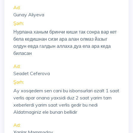
Ad:
Gunay Aliyeva
Şərh:
Нурлана ханым бринчи киши так сонра вар кет
бела кедишнан сизи ара алан олмаз йазыг
олдун евда галдын аллаха дуа ела ара кеда
биласан
Ad:
Seadet Ceferova
Şərh:
Ay xosqedem sen cani bu isbonsurlari azalt 1 saat
verlis apar onana yaxsidi duz 2 saat yarim tam
xeberlerdi yarim saat verlis gedir bu nedi
Aldatmaginiz ele bunan bellidir
Ad:
Xanlar Məmmədov