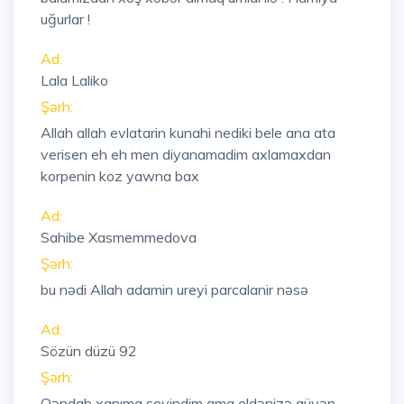
uğurlar !
Ad:
Lala Laliko
Şərh:
Allah allah evlatarin kunahi nediki bele ana ata
verisen eh eh men diyanamadim axlamaxdan
korpenin koz yawna bax
Ad:
Sahibe Xasmemmedova
Şərh:
bu nədi Allah adamin ureyi parcalanir nəsə
Ad:
Sözün düzü 92
Şərh:
Qəndab xanıma sevindim ama eldənizə güvən