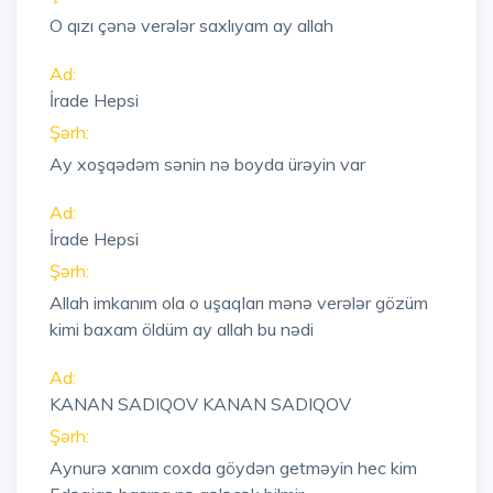
O qızı çənə verələr saxlıyam ay allah
Ad:
İrade Hepsi
Şərh:
Ay xoşqədəm sənin nə boyda ürəyin var
Ad:
İrade Hepsi
Şərh:
Allah imkanım ola o uşaqları mənə verələr gözüm
kimi baxam öldüm ay allah bu nədi
Ad:
KANAN SADIQOV KANAN SADIQOV
Şərh:
Aynurə xanım coxda göydən getməyin hec kim