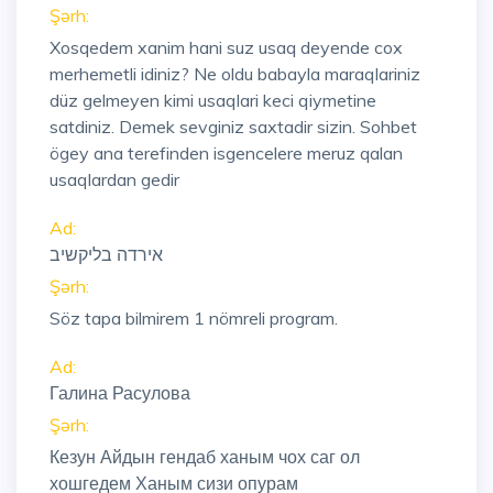
Şərh:
Xosqedem xanim hani suz usaq deyende cox
merhemetli idiniz? Ne oldu babayla maraqlariniz
düz gelmeyen kimi usaqlari keci qiymetine
satdiniz. Demek sevginiz saxtadir sizin. Sohbet
ögey ana terefinden isgencelere meruz qalan
usaqlardan gedir
Ad:
אירדה בליקשיב
Şərh:
Söz tapa bilmirem 1 nömreli program.
Ad:
Галина Расулова
Şərh:
Кезун Айдын гендаб ханым чох саг ол
хошгедем Ханым сизи опурам