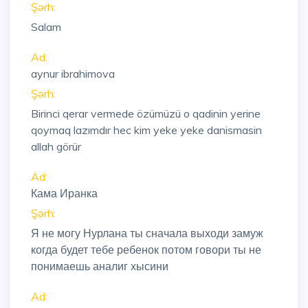
Şərh:
Salam
Ad:
aynur ibrahimova
Şərh:
Birinci qerar vermede özümüzü o qadinin yerine
qoymaq lazımdır hec kim yeke yeke danismasin
allah görür
Ad:
Кама Иранка
Şərh:
Я не могу Нурлана ты сначала выходи замуж
когда будет тебе ребенок потом говори ты не
понимаешь аналиг хысини
Ad: