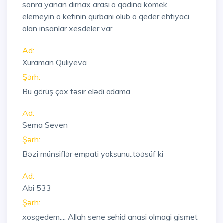
sonra yanan dirnax arası o qadina kömek
elemeyin o kefinin qurbani olub o qeder ehtiyaci
olan insanlar xesdeler var
Ad:
Xuraman Quliyeva
Şərh:
Bu görüş çox təsir elədi adama
Ad:
Sema Seven
Şərh:
Bəzi münsiflər empati yoksunu..təəsüf ki
Ad:
Abi 533
Şərh:
xosgedem.... Allah sene sehid anasi olmagi gismet