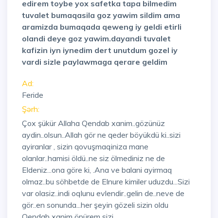
edirem toybe yox safetka tapa bilmedim
tuvalet bumaqasila goz yawim sildim ama
aramizda bumaqada qeweng iy geldi etirli
olandi deye goz yawim.dayandi tuvalet
kafizin iyn iynedim dert unutdum gozel iy
vardi sizle paylawmaga qerare geldim
Ad:
Feride
Şərh:
Çox şükür Allaha Qendab xanim..gözünüz
aydin..olsun..Allah gör ne qeder böyükdü ki..sizi
ayiranlar , sizin qovuşmaqiniza mane
olanlar..hamisi öldü..ne siz ölmediniz ne de
Eldeniz...ona göre ki, .Ana ve balani ayirmaq
olmaz..bu söhbetde de Elnure kimiler uduzdu...Sizi
var olasiz..indi oqlunu evlendir..gelin de..neve de
gör..en sonunda...her şeyin gözeli sizin oldu
Qendab xanim öpürem sizi..