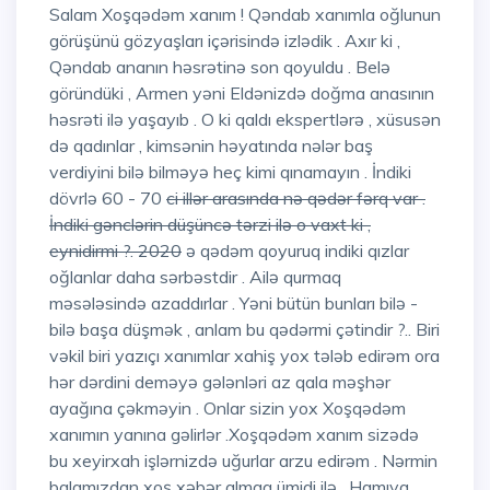
Salam Xoşqədəm xanım ! Qəndab xanımla oğlunun
görüşünü gözyaşları içərisində izlədik . Axır ki ,
Qəndab ananın həsrətinə son qoyuldu . Belə
göründüki , Armen yəni Eldənizdə doğma anasının
həsrəti ilə yaşayıb . O ki qaldı ekspertlərə , xüsusən
də qadınlar , kimsənin həyatında nələr baş
verdiyini bilə bilməyə heç kimi qınamayın . İndiki
dövrlə 60 - 70
ci illər arasında nə qədər fərq var .
İndiki gənclərin düşüncə tərzi ilə o vaxt ki ,
eynidirmi ?. 2020
ə qədəm qoyuruq indiki qızlar
oğlanlar daha sərbəstdir . Ailə qurmaq
məsələsində azaddırlar . Yəni bütün bunları bilə -
bilə başa düşmək , anlam bu qədərmi çətindir ?.. Biri
vəkil biri yazıçı xanımlar xahiş yox tələb edirəm ora
hər dərdini deməyə gələnləri az qala məşhər
ayağına çəkməyin . Onlar sizin yox Xoşqədəm
xanımın yanına gəlirlər .Xoşqədəm xanım sizədə
bu xeyirxah işlərnizdə uğurlar arzu edirəm . Nərmin
balamızdan xoş xəbər almaq ümidi ilə . Hamıya