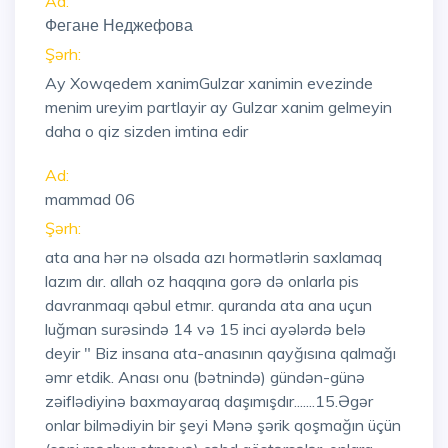
Ad:
Фегане Неджефова
Şərh:
Ay Xowqedem xanimGulzar xanimin evezinde
menim ureyim partlayir ay Gulzar xanim gelmeyin
daha o qiz sizden imtina edir
Ad:
mammad 06
Şərh:
ata ana hər nə olsada azı hormətlərin saxlamaq
lazım dır. allah oz haqqına gorə də onlarla pis
davranmaqı qəbul etmır. quranda ata ana uçun
luğman surəsində 14 və 15 inci ayələrdə belə
deyir " Biz insana ata-anasının qayğısına qalmağı
əmr etdik. Anası onu (bətnində) gündən-günə
zəiflədiyinə baxmayaraq daşımışdır.......15.Əgər
onlar bilmədiyin bir şeyi Mənə şərik qoşmağın üçün