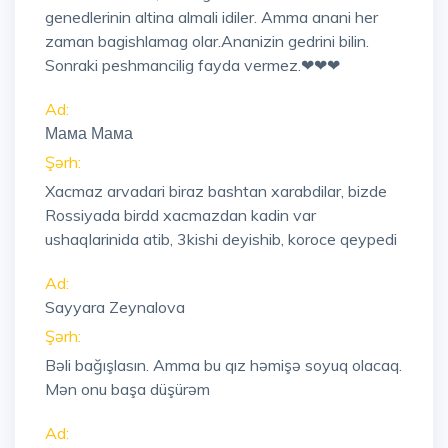
genedlerinin altina almali idiler. Amma anani her
zaman bagishlamag olar.Ananizin gedrini bilin.
Sonraki peshmancilig fayda vermez.❤❤❤
Ad:
Мама Мама
Şərh:
Xacmaz arvadari biraz bashtan xarabdilar, bizde
Rossiyada birdd xacmazdan kadin var
ushaqlarinida atib, 3kishi deyishib, koroce qeypedi
Ad:
Sayyara Zeynalova
Şərh:
Bəli bağışlasın. Amma bu qız həmişə soyuq olacaq.
Mən onu başa düşürəm
Ad: