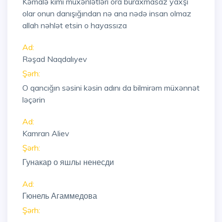
Kəmalə kimi müxənlətləri ora buraxmasaz yaxşı
olar onun danışığından nə ana nədə insan olmaz
allah nəhlət etsin o hayassıza
Ad:
Rəşad Naqdalıyev
Şərh:
O qancığın səsini kəsin adını da bilmirəm müxənnət
ləçərin
Ad:
Kamran Aliev
Şərh:
Гунакар о яшлы ненесди
Ad:
Гюнель Агаммедова
Şərh: