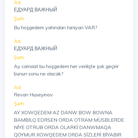
Ad:
ЕДУАРД ВАЖНЫЙ
Şərh:
Bu hoşgedem yahından taniyan VAR?
Ad:
ЕДУАРД ВАЖНЫЙ
Şərh:
Ay camaat bu hoşgedem her verilişte şok geçirir
bunun sonu ne olacak?
Ad:
Revan Huseyinov
Şərh:
AY XOWQEDEM AZ DANW BOW BOWNA
BAMBILQ EDRSEN ORDA OTRAM MÜSBLERDE
NİYE OTRUB ORDA OLARKİ DANWMAQA
QOYMUR XOWQEDEM ORDA SİZLERİ BİYABIR