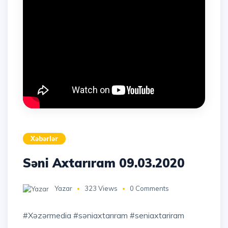
Xəbərlər
Səni Axtarıram 09.03.2020
Yazar
323 Views
0 Comments
#xəzərmedia #səniaxtarıram #seniaxtariram