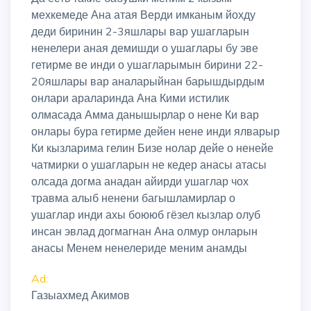
мехкемеде Ана атая Верди имканым йохду
деди биринин 2-3яшлары вар ушагларын
ненелери аная демишди о ушаглары бу эве
гетирме ве инди о ушагларымын бирини 22-
20яшлары вар аналарыйнан барышдырдым
онлари араларинда Ана Кими истилик
олмасада Амма данышырлар о нене Ки вар
онлары бура гетирме дейен нене инди ялварыр
Ки кызларима гелин Бизе нолар дейе о ненейе
чатмирки о ушагларын не кедер анасы атасы
олсада догма анадан айирди ушаглар чох
травма алыб ненени багышламирлар о
ушаглар инди ахы боююб гёзел кызлар олуб
инсан эвлад догмагнан Ана олмур онларын
анасы Менем ненелериде меним анамды
Ad:
Газыахмед Акимов