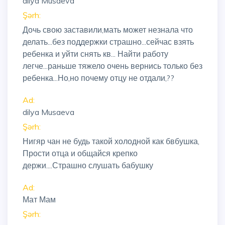
dilya Musaeva
Şərh:
Дочь свою заставили,мать может незнала что
делать...без поддержки страшно...сейчас взять
ребенка и уйти снять кв... Найти работу
легче...раньше тяжело очень вернись только без
ребенка...Но,но почему отцу не отдали,??
Ad:
dilya Musaeva
Şərh:
Нигяр чан не будь такой холодной как бвбушка,
Прости отца и общайся крепко
держи....Страшно слушать бабушку
Ad:
Мат Мам
Şərh: