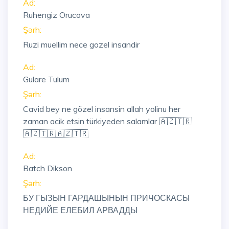
Ad:
Ruhengiz Orucova
Şərh:
Ruzi muellim nece gozel insandir
Ad:
Gulare Tulum
Şərh:
Cavid bey ne gözel insansin allah yolinu her
zaman acik etsin türkiyeden salamlar 🇦🇿🇹🇷
🇦🇿🇹🇷🇦🇿🇹🇷
Ad:
Batch Dikson
Şərh:
БУ ГЫЗЫН ГАРДАШЫНЫН ПРИЧОСКАСЫ
НЕДИЙЕ ЕЛЕБИЛ АРВАДДЫ