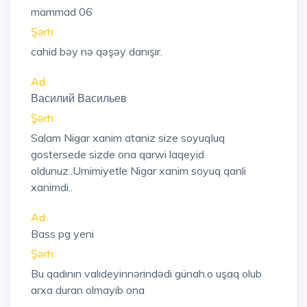
mammad 06
Şərh:
cahid bəy nə qəşəy danışır.
Ad:
Василий Васильев
Şərh:
Salam Nigar xanim ataniz size soyuqluq
gostersede sizde ona qarwi laqeyid
oldunuz..Umimiyetle Nigar xanim soyuq qanli
xanimdi..
Ad:
Bass pg yeni
Şərh:
Bu qadının valıdeyinnərindədi günah.o uşaq olub
arxa duran olmayib ona