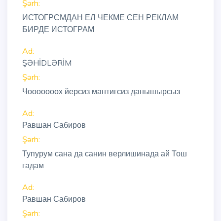
Şərh:
ИСТОГРСМДАН ЕЛ ЧЕКМЕ СЕН РЕКЛАМ
БИРДЕ ИСТОГРАМ
Ad:
ŞƏHİDLƏRİM
Şərh:
Чооооооох йерсиз мантигсиз данышырсыз
Ad:
Равшан Сабиров
Şərh:
Тупурум сана да санин верлишинада ай Тош
гадам
Ad:
Равшан Сабиров
Şərh: