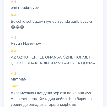
Ad:
emin ibadullayev
Şərh:
Bu cahid şahbazov niye danışanda əzilib büzülür
😂😂😂
Ad:
Revan Huseyinov
Şərh:
AZ ÖZNÜ TERİFLE ONANSA ÖZNE HÖRMET
QOY Kİ ORDAKLARIN SÖZNÜ AXZNDA QOYMA
Ad:
Мат Мам
Şərh:
Айаз муеллим дуз деди.hер ата ве йа ана дуз
меслеhет вермейе гадир дейил , hер биринин
урейинде овладына гаршы мерhемет