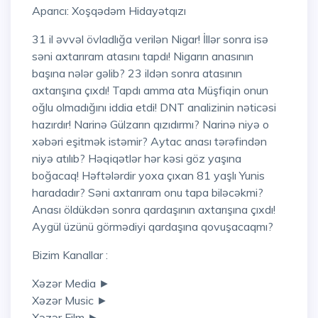
Aparıcı: Xoşqədəm Hidayətqızı
31 il əvvəl övladlığa verilən Nigar! İllər sonra isə
səni axtarıram atasını tapdı! Nigarın anasının
başına nələr gəlib? 23 ildən sonra atasının
axtarışına çıxdı! Tapdı amma ata Müşfiqin onun
oğlu olmadığını iddia etdi! DNT analizinin nəticəsi
hazırdır! Narinə Gülzarın qızıdırmı? Narinə niyə o
xəbəri eşitmək istəmir? Aytac anası tərəfindən
niyə atılıb? Həqiqətlər hər kəsi göz yaşına
boğacaq! Həftələrdir yoxa çıxan 81 yaşlı Yunis
haradadır? Səni axtarıram onu tapa biləcəkmi?
Anası öldükdən sonra qardaşının axtarışına çıxdı!
Aygül üzünü görmədiyi qardaşına qovuşacaqmı?
Bizim Kanallar :
Xəzər Media ►
Xəzər Music ►
Xəzər Film ►