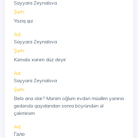
Sayyara Zeynalova
Şərh:
Yazıq qız
Ad:
Sayyara Zeynalova
Şərh:
Kəmalə xanım düz deyir
Ad:
Sayyara Zeynalova
Şərh:
Belə ana olar? Mənim oğlum evdən müəllim yanına
gedəndə qayıdandan sonra böyründən əl
çəkmirəm
Ad:
Гало