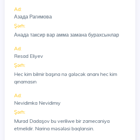
Ad:
Азада Рагимова
Şərh:
Анада таксир вар амма замана бурахсынлар
Ad:
Resad Eliyev
Şərh:
Hec kim bilmir başına nə gələcək ananı hec kim
qınamasın
Ad:
Nevidimka Nevidimıy
Şərh:
Murad Dadaşov bu veriliwe bir zamecaniya
etmelidir. Narina məsələsi baqlansin.