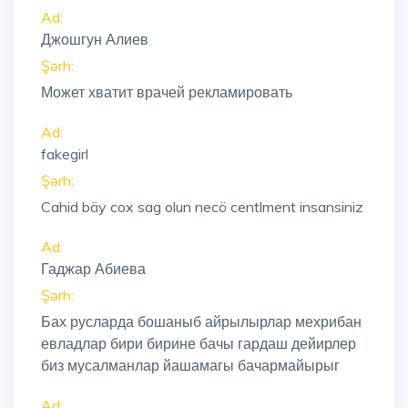
Ad:
Джошгун Алиев
Şərh:
Может хватит врачей рекламировать
Ad:
fakegirl
Şərh:
Cahid bäy cox sag olun necö centlment insansiniz
Ad:
Гаджар Абиева
Şərh:
Бах русларда бошаныб айрылырлар мехрибан
евладлар бири бирине бачы гардаш дейирлер
биз мусалманлар йашамагы бачармайырыг
Ad: