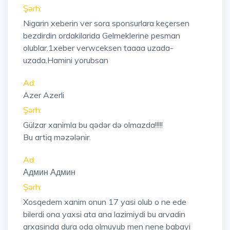
Şərh:
Nigarin xeberin ver sora sponsurlara keçersen
bezdirdin ordakilarida Gelmeklerine pesman
olublar.1xeber verwceksen taaaa uzada-
uzada.Hamini yorubsan
Ad:
Azer Azerli
Şərh:
Gülzar xanimla bu qədər də olmazda!!!!!
Bu artiq məzələnir.
Ad:
Админ Админ
Şərh:
Xosqedem xanim onun 17 yasi olub o ne ede
bilerdi ona yaxsi ata ana lazimiydi bu arvadin
arxasinda dura oda olmuyub men nene babayi