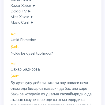
Xəzər Xəbər ►
Dalğa TV ►
Miss Xəzər ►
Music Canlı ►
Ad:
Umid Ehmedov
Şərh:
Noldu be aysel tapilmadi?
Ad:
Сахар Бадирова
Şərh:
Бу дузе куну дейили никари ону наваси неча
отказ еда билар оз навасин да бас ана харе
бахыре котурубе оз ушагын сахлайыриди о да
атасын созуне коре оде оз отказ едирди оз