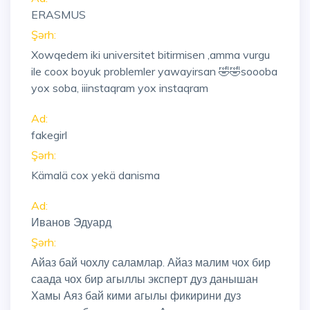
ERASMUS
Şərh:
Xowqedem iki universitet bitirmisen ,amma vurgu
ile coox boyuk problemler yawayirsan 🤣🤣soooba
yox soba, iiinstaqram yox instaqram
Ad:
fakegirl
Şərh:
Kämalä cox yekä danisma
Ad:
Иванов Эдуард
Şərh:
Айаз бай чохлу саламлар. Айаз малим чох бир
саада чох бир агыллы эксперт дуз данышан
Хамы Аяз бай кими агылы фикирини дуз