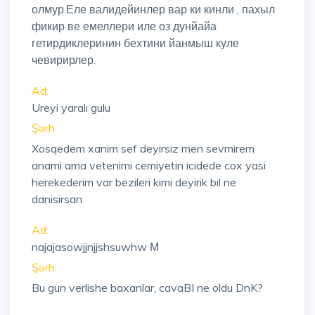
олмур.Еле валидейинлер вар ки кинли , пахыл
фикир ве емеллери иле оз дунйайа
гетирдиклеринин бехтини йанмыш куле
чевирирлер.
Ad:
Ureyi yaralı gulu
Şərh:
Xosqedem xanim sef deyirsiz men sevmirem
anami ama vetenimi cemiyetin icidede cox yasi
herekederim var bezileri kimi deyirik bil ne
danisirsan
Ad:
najajasowjjnjjshsuwhw М
Şərh:
Bu gun verlishe baxanlar, cavaBI ne oldu DnK?