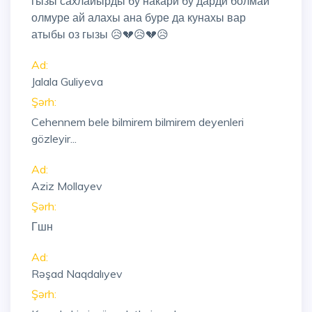
гызы сахлайырды бу накари бу дарди болмай
олмуре ай алахы ана буре да кунахы вар
атыбы оз гызы 😥💔😥💔😥
Ad:
Jalala Guliyeva
Şərh:
Cehennem bele bilmirem bilmirem deyenleri
gözleyir...
Ad:
Aziz Mollayev
Şərh:
Гшн
Ad:
Rəşad Naqdalıyev
Şərh: