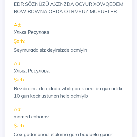
EDR SÖZNÜZÜ AXZNZDA QOYUR XOWQEDEM
BOW BOWNA ORDA OTRMSUZ MÜSÜBLER
Ad:
Улька Ресулова
Şərh:
Seymurada siz deyirsizde acmlyln
Ad:
Улька Ресулова
Şərh:
Bezdirdiniz da aclnda zibili gorek nedi bu gun aclrlx
10 gun kecir ustunen hele aclmlylb
Ad:
mamed cabarov
Şərh:
Cox gadar anadl elalarna gora bax bela gunar