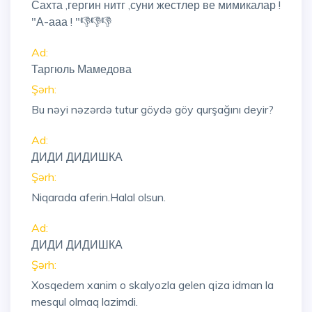
Сахта ,гергин нитг ,суни жестлер ве мимикалар !
"А-ааа ! "👎👎👎
Ad:
Таргюль Мамедова
Şərh:
Bu nəyi nəzərdə tutur göydə göy qurşağını deyir?
Ad:
ДИДИ ДИДИШКА
Şərh:
Niqarada aferin.Halal olsun.
Ad:
ДИДИ ДИДИШКА
Şərh:
Xosqedem xanim o skalyozla gelen qiza idman la
mesqul olmaq lazimdi.