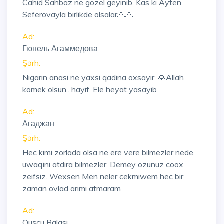
Cahid Sahbaz ne gozel geyinib. Kas ki Ayten
Seferovayla birlikde olsalar🙏🙏
Ad:
Гюнель Агаммедова
Şərh:
Nigarin anasi ne yaxsi qadina oxsayir. 🙏Allah
komek olsun.. hayif. Ele heyat yasayib
Ad:
Агаджан
Şərh:
Hec kimi zorlada olsa ne ere vere bilmezler nede
uwaqini atdira bilmezler. Demey ozunuz coox
zeifsiz. Wexsen Men neler cekmiwem hec bir
zaman ovlad arimi atmaram
Ad:
Quşçu Balasi