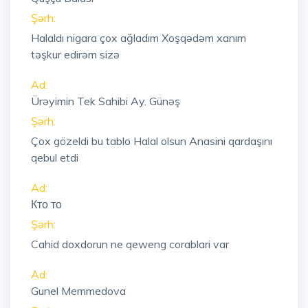
Şərh:
Halaldı nigara çox ağladım Xoşqədəm xanım
təşkur edirəm sizə
Ad:
Ürəyimin Tek Sahibi Ay. Günəş
Şərh:
Çox gözeldi bu tablo Halal olsun Anasini qardaşını
qebul etdi
Ad:
Кто то
Şərh:
Cahid doxdorun ne qeweng corablari var
Ad:
Gunel Memmedova