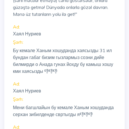
(səni məcbur etməyə) cəhd göstərsələr, onlara
güzəştə getmə! Dünyada onlarla gözəl davran.
Mənə üz tutanların yolu ilə get!"
Ad:
Хаял Нуриев
Şərh:
Бу кемале Ханым хошуданда хаясызды 31 ил
бундан габаг бизим гызлармыз созни дийе
билмирди о Анада гунах йохду бу камыш хошу
кми хаясызды 👎👎👎
Ad:
Хаял Нуриев
Şərh:
Мени багшлайын бу кемале Ханым хошуданда
серхан зибилденде свртыгды я👎👎👎
Ad: