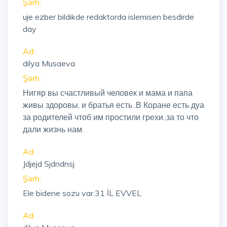
Şərh:
uje ezber bildikde redaktorda islemisen besdirde
day
Ad:
dilya Musaeva
Şərh:
Нигяр вы счастливый человек и мама и папа
живы здоровы, и братья есть .В Коране есть дуа
за родителей чтоб им простили грехи.,за то что
дали жизнь нам.
Ad:
Jdjejd Sjdndnsj
Şərh:
Ele bidene sozu var.31 İL EVVEL
Ad: