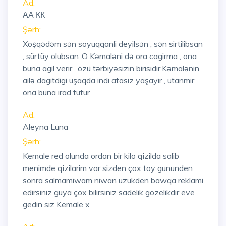
Ad:
АА КК
Şərh:
Xoşqədəm sən soyuqqanli deyilsən , sən sirtilibsan
, sürtüy olubsan .O Kəmaləni də ora cagirma , ona
buna agil verir , özü tərbiyəsizin birisidir.Kəmalənin
ailə dagitdigi uşaqda indi atasiz yaşayir , utanmir
ona buna irad tutur
Ad:
Aleyna Luna
Şərh:
Kemale red olunda ordan bir kilo qizilda salib
menimde qizilarim var sizden çox toy gununden
sonra salmamiwam niwan uzukden bawqa reklami
edirsiniz guya çox bilirsiniz sadelik gozelikdir eve
gedin siz Kemale x