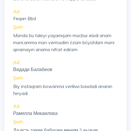
Ad:
Feqan Bbd
Şərh:
Məndə bu taleyi yaşamışam məcbur elədi anam
məni.amma mən vermədim özüm böyütdüm məni
qınamayın anama nifrət edirəm
Ad:
Видади Балабеов
Şərh:
Biy instaqram bowanma veriliwi bawladi ananin
feryadi
Ad:
Рамелла Микаилова
Şərh:
Да есть такие бабушки меним 2 кызым