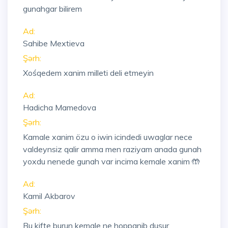
gunahgar bilirem
Ad:
Sahibe Mextieva
Şərh:
Xośqedem xanim milleti deli etmeyin
Ad:
Hadicha Mamedova
Şərh:
Kamale xanim özu o iwin icindedi uwaglar nece
valdeynsiz qalir amma men raziyam anada gunah
yoxdu nenede gunah var incima kemale xanim 🤲
Ad:
Kamil Akbarov
Şərh:
Bu kifte burun kemale ne hoppanib dusur