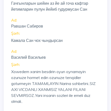
Гачгынларын шейин аз йе ай гоча кафтар
йетимларин пулун йейиб гудурмусан Сан
Ad:
Равшан Сабиров
Şərh:
Камала Сан чох чындырсан
Ad:
Василий Васильев
Şərh:
Xowedem xanim besdirin oyun oynamayin
ozunuze hormet edin ozunuze tenqidler
goturmeyin TAMAMLAYIN Narina sohbetini..SIZ
AXI VICDANLI XANMISIZ YALANI FILANI
SEVMIRSOZ..Yani insanin sozleri ile emeli duz
olmali..