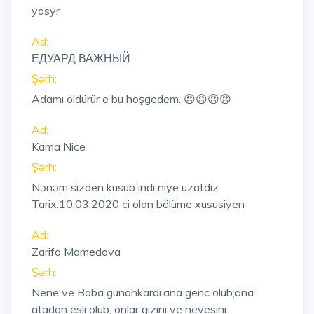
yasyr
Ad:
ЕДУАРД ВАЖНЫЙ
Şərh:
Adamı öldürür e bu hoşgedem. 😠😠😠😠
Ad:
Kama Nice
Şərh:
Nənəm sizden kusub indi niye uzatdiz
Tarix:10.03.2020 ci olan bölüme xususiyen
Ad:
Zarifa Mamedova
Şərh:
Nene ve Baba günahkardi.ana genc olub,ana
atadan esli olub, onlar gizini ve nevesini