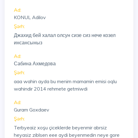
Ad:
KONUL Adilov
Şərh:
Джахид бей халал олсун сизе сиз нече козел
инсансыныз
Ad:
Сабина Ахмедова
Şərh:
aaa wahin ayda bu menim mamamin emisi oqlu
wahindir 2014 rehmete getmiwdi
Ad:
Guram Goxdaev
Şərh:
Terbyeaiz xoşu çiceklerde beyenmir abrsiz
heyasiz ziblsen eee aydi beyenmedin neye gore