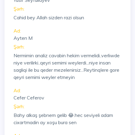
Yusif Seyfullayev
Şərh:
Cahid bey Allah sizden razi olsun
Ad:
Ayten M
Şərh:
Nermimin analiz cavabin hekim vermelidi..verliwde
niye verilirki..qeyri semimi weylerdi...niye insan
sagliqi ile bu qeder mezelenirsiz...Reytinqlere gore
qeyri semimi weyler etmeyin
Ad:
Cefer Ceferov
Şərh:
Bahy alkaş şebnem gelib 😂.hec seviyeli adam
cixartmadin ay xoşu bura sen