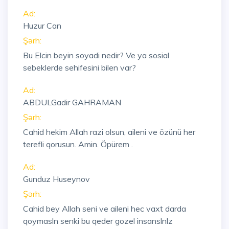
Ad:
Huzur Can
Şərh:
Bu Elcin beyin soyadi nedir? Ve ya sosial
sebeklerde sehifesini bilen var?
Ad:
ABDULGadir GAHRAMAN
Şərh:
Cahid hekim Allah razi olsun, aileni ve özünü her
terefli qorusun. Amin. Öpürem .
Ad:
Gunduz Huseynov
Şərh:
Cahid bey Allah seni ve aileni hec vaxt darda
qoymasln senki bu qeder gozel insanslnlz