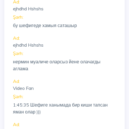
Ad:
ejhdhd Hshshs
Şərh:
бу шефигеде хамыя саташыр
Ad:
ejhdhd Hshshs
Şərh:
нермин муаличе оларсыз йене олачагды
аглама
Ad:
Video Fan
Şərh:
1:45:35
Шефиге ханымада бир киши тапсан
яман олар )))
Ad: