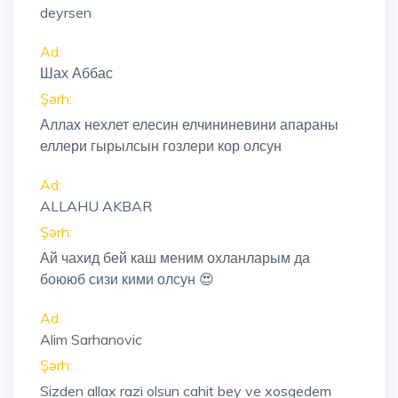
deyrsen
Ad:
Шах Аббас
Şərh:
Аллах нехлет елесин елчининевини апараны
еллери гырылсын гозлери кор олсун
Ad:
ALLAHU AKBAR
Şərh:
Ай чахид бей каш меним охланларым да
боююб сизи кими олсун 😍
Ad:
Alim Sarhanovic
Şərh:
Sizden allax razi olsun cahit bey ve xosgedem