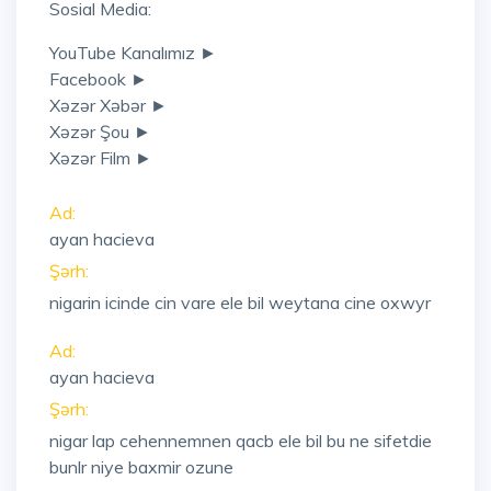
Sosial Media:
YouTube Kanalımız ►
Facebook ►
Xəzər Xəbər ►
Xəzər Şou ►
Xəzər Film ►
Ad:
ayan hacieva
Şərh:
nigarin icinde cin vare ele bil weytana cine oxwyr
Ad:
ayan hacieva
Şərh:
nigar lap cehennemnen qacb ele bil bu ne sifetdie
bunlr niye baxmir ozune