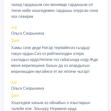
чахид гардашым сен менимде гардашым ол
текче нийе хошгедемин гардашы олурсан сени
чох севирик
Ad:
Ольга Скорынина
Şərh:
Хамы сизе деди Нигар тербийесиз гыздыр
говун ордан.Сиз оз рейтингизден отери
сахладыз орда.Нетиче гоз габагында олду.Жди
меня верилишине бахын да оз апардыгын
верилишден мугайисе ет ве нетиче чыгарт
Ad:
Ольга Скорынина
Şərh:
Хошгедем ханым аз ойнайын о языгларын
талейи иле .Эльнуру Нермини орда