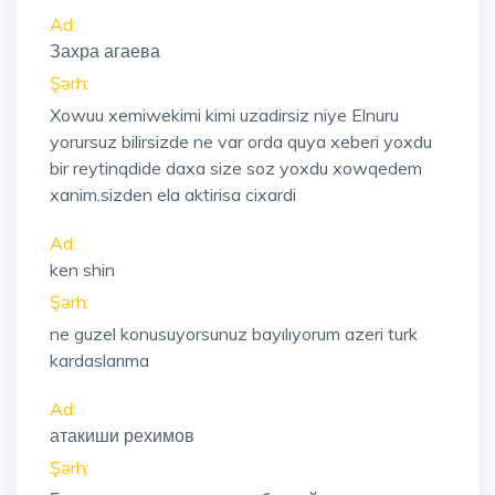
Ad:
Захра агаева
Şərh:
Xowuu xemiwekimi kimi uzadirsiz niye Elnuru
yorursuz bilirsizde ne var orda quya xeberi yoxdu
bir reytinqdide daxa size soz yoxdu xowqedem
xanim.sizden ela aktirisa cixardi
Ad:
ken shin
Şərh:
ne guzel konusuyorsunuz bayılıyorum azeri turk
kardaslarıma
Ad:
атакиши рехимов
Şərh: