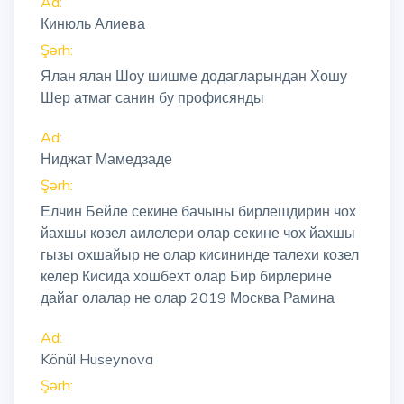
Ad:
Кинюль Алиева
Şərh:
Ялан ялан Шоу шишме додагларындан Хошу
Шер атмаг санин бу профисянды
Ad:
Ниджат Мамедзаде
Şərh:
Елчин Бейле секине бачыны бирлешдирин чох
йахшы козел аилелери олар секине чох йахшы
гызы охшайыр не олар кисининде талехи козел
келер Кисида хошбехт олар Бир бирлерине
дайаг олалар не олар 2019 Москва Рамина
Ad:
Könül Huseynova
Şərh: