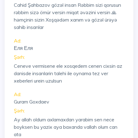
Cahid Şahbazov gözəl insan Rəbbim sizi qorusun
rəbbim sizə ömür versin miqat əvəzini versin 🙏
həmçinin sizin Xoşqədəm xanım və gözəl ürəyə
sahib insanlar
Ad:
Еля Еля
Şərh:
Ceneve vermisene ele xosqedem cenen cixsin az
danisde insanlarin talehi ile oynama tez ver
xeberleri urein uzulsun
Ad:
Guram Goxdaev
Şərh:
Ay allah oldum axlamaxdan yarabim sen nece
boyksen bu yazix aya baxanda vallah olum can
ata