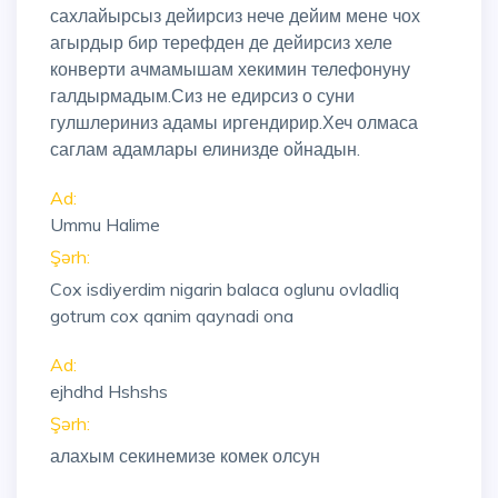
сахлайырсыз дейирсиз нече дейим мене чох
агырдыр бир терефден де дейирсиз хеле
конверти ачмамышам хекимин телефонуну
галдырмадым.Сиз не едирсиз о суни
гулшлериниз адамы иргендирир.Хеч олмаса
саглам адамлары елинизде ойнадын.
Ad:
Ummu Halime
Şərh:
Cox isdiyerdim nigarin balaca oglunu ovladliq
gotrum cox qanim qaynadi ona
Ad:
ejhdhd Hshshs
Şərh:
алахым секинемизе комек олсун