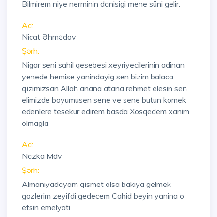
Bilmirem niye nerminin danisigi mene süni gelir.
Ad:
Nicat Əhmədov
Şərh:
Nigar seni sahil qesebesi xeyriyecilerinin adinan
yenede hemise yanindayig sen bizim balaca
qizimizsan Allah anana atana rehmet elesin sen
elimizde boyumusen sene ve sene butun komek
edenlere tesekur edirem basda Xosqedem xanim
olmagla
Ad:
Nazka Mdv
Şərh:
Almaniyadayam qismet olsa bakiya gelmek
gozlerim zeyifdi gedecem Cahid beyin yanina o
etsin emelyati