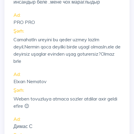
инсандыр беле ..мене чох мараглыдыр
Ad:
PRO PRO
Şərh:
Camahatln ureyini bu qeder uzmey lazlm
deyil,Nermin qoca deyilki birde uşagl olmasln,ele de
deyirsiz uşaglar evinden uşag goturersiz?Olmaz
brle
Ad:
Elxan Nematov
Şərh:
Weben tovuzluya atmaca sozler atdilar axir geldi
efire 😊
Ad:
Димас С