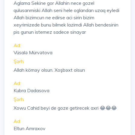
Aglama Sekine gor Allahin nece gozel
qulusanmiski Allah seni hele oglandan uzaq eyledi
Allah bizimcun ne edirse aci sirin bizim
xeyrimizede bunu bilmek lazimdi Allah bendesinin
pis gunun istemez sadece sinayar
Ad:
Vüsalə Mürvətova
Şərh:
Allah köməy olsun. Xoşbəxt olsun
Ad:
Kubra Dadasova
Şərh:
Xowu Cahid beyi de goze getirecek axri 😂😂😂
Ad:
Eltun Amraxov