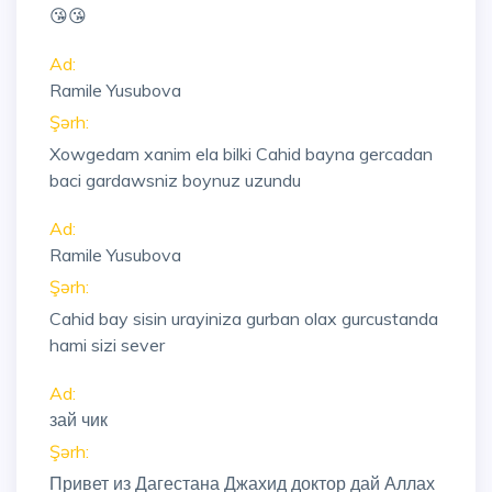
😘😘
Ad:
Ramile Yusubova
Şərh:
Xowgedam xanim ela bilki Cahid bayna gercadan
baci gardawsniz boynuz uzundu
Ad:
Ramile Yusubova
Şərh:
Cahid bay sisin urayiniza gurban olax gurcustanda
hami sizi sever
Ad:
зай чик
Şərh:
Привет из Дагестана Джахид доктор дай Аллах