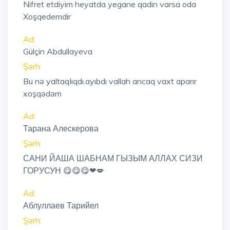
Nifret etdiyim heyatda yegane qadin varsa oda
Xoşqedemdir
Ad:
Gülçin Abdullayeva
Şərh:
Bu nə yaltaqlıqdı.ayıbdı vallah ancaq vaxt aparır
xoşqədəm
Ad:
Тарана Алескерова
Şərh:
САНИ ЙАША ШАБНАМ ГЫЗЫМ АЛЛАХ СИЗИ
ГОРУСУН 😋😋😋❤💋
Ad:
Аблуллаев Тарийел
Şərh: