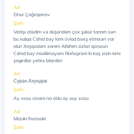
Ad:
Elnur Çağırqanov
Şərh:
Verlişi izlədim və düşündüm çox şükür tanrım sən
bu xalqa Cahid bəy kimi övlad bəxş etmisən var
olun Xoşqədəm xanım Allahım sizləri qorusun
Cahid bəy müəlliməyəm fikirləşirəm ki kaş sizin kimi
şagirdlər yetirə bilərdim
Ad:
Сурач Ахундов
Şərh:
Ay xosu cinara na oldu ay xuy xosu
Ad:
Mizuki Kurosaki
Şərh: