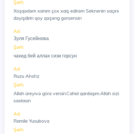
Şərh:
Xoşqədəm xanım çox xaiş edirəm Seknenin saçını
dəyişdirin qoy qəşəng gorsensin
Ad:
Зуля Гусейнова
Şərh:
чахид бей аллах сизи горсун
Ad:
Ruzu Ahshz
Şərh:
Allah üreyivə görə versin.Cahid qardaşım.Allah sizi
saxlasın
Ad:
Ramile Yusubova
Şərh: