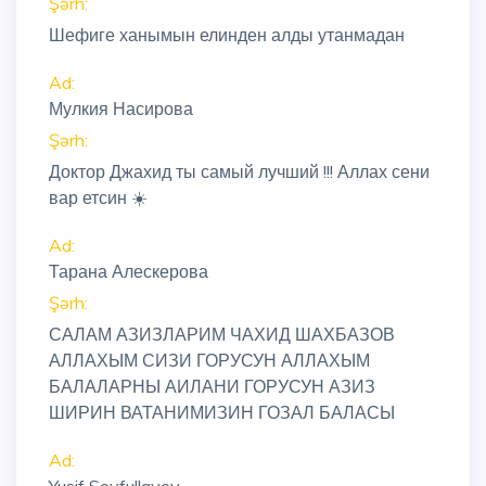
Şərh:
Шефиге ханымын елинден алды утанмадан
Ad:
Мулкия Насирова
Şərh:
Доктор Джахид ты самый лучший !!! Аллах сени
вар етсин ☀️
Ad:
Тарана Алескерова
Şərh:
САЛАМ АЗИЗЛАРИМ ЧАХИД ШАХБАЗОВ
АЛЛАХЫМ СИЗИ ГОРУСУН АЛЛАХЫМ
БАЛАЛАРНЫ АИЛАНИ ГОРУСУН АЗИЗ
ШИРИН ВАТАНИМИЗИН ГОЗАЛ БАЛАСЫ
Ad: