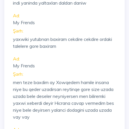
indi yaninda yaltaxlan daldan daniw
Ad:
My Frends
Şərh:
yaxwiki yutubnan baxiram cekdire cekdire ordaki
talelere gore baxiram
Ad:
My Frends
Şərh:
men teze baxdim ay Xowqedem hamile insana
niye bu qeder uzadirsan reytinqe gore size uzada
uzada bele deseler neyniyersen men biliremki
yaxwi xeberdi deyir Hicrana cavap vermedim bes
niye bele deyirsen yalanci dodagini uzada uzada
vay vay