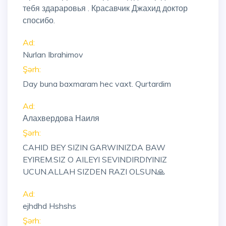
тебя здараровья . Красавчик Джахид доктор
спосибо.
Ad:
Nurlan Ibrahimov
Şərh:
Day buna baxmaram hec vaxt. Qurtardim
Ad:
Алахвердова Наиля
Şərh:
CAHID BEY SIZIN GARWINIZDA BAW
EYIREM.SIZ O AILEYI SEVINDIRDIYINIZ
UCUN.ALLAH SIZDEN RAZI OLSUN🙏
Ad:
ejhdhd Hshshs
Şərh: