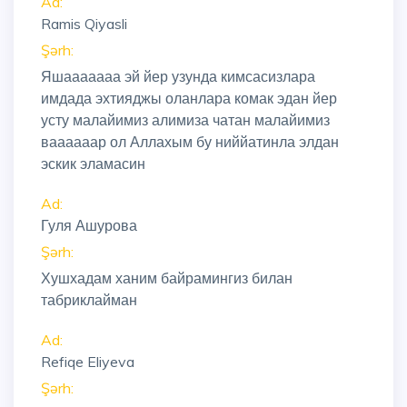
Ad:
Ramis Qiyasli
Şərh:
Яшааааааа эй йер узунда кимсасизлара
имдада эхтияджы оланлара комак эдан йер
усту малайимиз алимиза чатан малайимиз
ваааааар ол Аллахым бу ниййатинла элдан
эскик эламасин
Ad:
Гуля Ашурова
Şərh:
Хушхадам ханим байрамингиз билан
табриклайман
Ad:
Refiqe Eliyeva
Şərh: