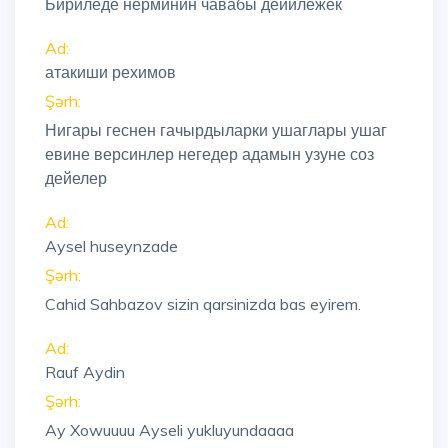
Бириледе нерминин чавабы дейилежек
Ad:
атакиши рехимов
Şərh:
Нигары геснен гачырдыларки ушаглары ушаг
евине версинлер негедер адамын узуне соз
дейелер
Ad:
Aysel huseynzade
Şərh:
Cahid Sahbazov sizin qarsinizda bas eyirem.
Ad:
Rauf Aydin
Şərh:
Ay Xowuuuu Ayseli yukluyundaaaa