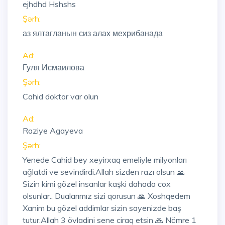
ejhdhd Hshshs
Şərh:
аз ялтагланын сиз алах мехрибанада
Ad:
Гуля Исмаилова
Şərh:
Cahid doktor var olun
Ad:
Raziye Agayeva
Şərh:
Yenede Cahid bey xeyirxaq emeliyle milyonları
ağlatdi ve sevindirdi.Allah sizden razı olsun 🙏
Sizin kimi gözel insanlar kaşki dahada cox
olsunlar.. Dualarımız sizi qorusun 🙏 Xoshqedem
Xanim bu gözel addimlar sizin sayenizde baş
tutur.Allah 3 övladini sene ciraq etsin 🙏 Nömre 1