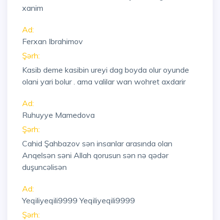
xanim
Ad:
Ferxan Ibrahimov
Şərh:
Kasib deme kasibin ureyi dag boyda olur oyunde
olani yari bolur . ama valilar wan wohret axdarir
Ad:
Ruhuyye Mamedova
Şərh:
Cahid Şahbazov sən insanlar arasında olan
Anqelsən səni Allah qorusun sən nə qədər
duşuncəlisən
Ad:
Yeqiliyeqili9999 Yeqiliyeqili9999
Şərh: