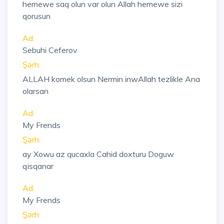
hemewe saq olun var olun Allah hemewe sizi
qorusun
Ad:
Sebuhi Ceferov
Şərh:
ALLAH komek olsun Nermin inwAllah tezlikle Ana
olarsan
Ad:
My Frends
Şərh:
ay Xowu az qucaxla Cahid doxturu Doguw
qisqanar
Ad:
My Frends
Şərh: