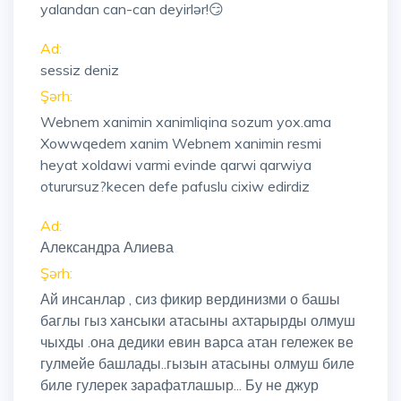
yalandan can-can deyirlər!😏
Ad:
sessiz deniz
Şərh:
Webnem xanimin xanimliqina sozum yox.ama
Xowwqedem xanim Webnem xanimin resmi
heyat xoldawi varmi evinde qarwi qarwiya
oturursuz?kecen defe pafuslu cixiw edirdiz
Ad:
Александра Алиева
Şərh:
Ай инсанлар , сиз фикир вердинизми о башы
баглы гыз хансыки атасыны ахтарырды олмуш
чыхды .она дедики евин варса атан гележек ве
гулмейе башлады..гызын атасыны олмуш биле
биле гулерек зарафатлашыр... Бу не джур