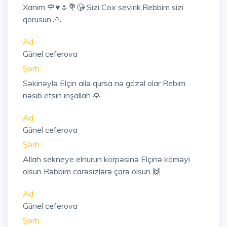
Xanim 🌹♥️🌷💐😘 Sizi Cox sevirik.Rebbim sizi
qorusun 🙏
Ad:
Günel ceferova
Şərh:
Səkinəylə Elçin ailə qursa nə gözəl olar Rebim
nəsib etsin inşallah 🙏
Ad:
Günel ceferova
Şərh:
Allah sekneye elnurun körpəsinə Elçinə köməyi
olsun Rəbbim carəsizlərə çarə olsun 🙌
Ad:
Günel ceferova
Şərh: