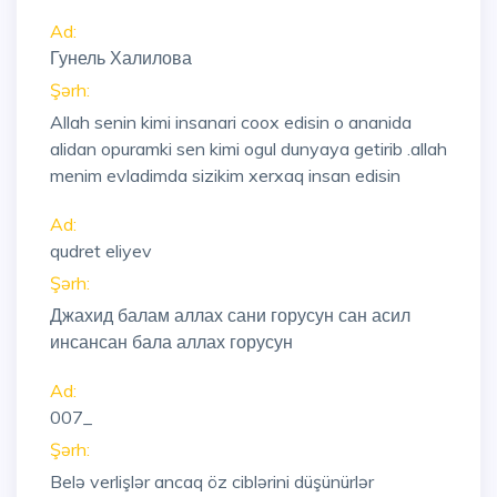
Ad:
Гунель Халилова
Şərh:
Allah senin kimi insanari coox edisin o ananida
alidan opuramki sen kimi ogul dunyaya getirib .allah
menim evladimda sizikim xerxaq insan edisin
Ad:
qudret eliyev
Şərh:
Джахид балам аллах сани горусун сан асил
инсансан бала аллах горусун
Ad:
007_
Şərh:
Belə verlişlər ancaq öz ciblərini düşünürlər