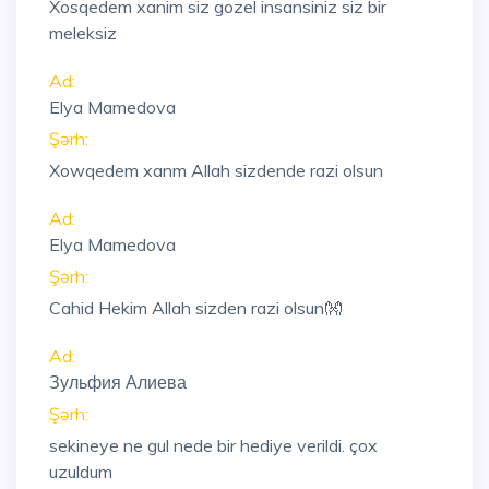
Xosqedem xanim siz gozel insansiniz siz bir
meleksiz
Ad:
Elya Mamedova
Şərh:
Xowqedem xanm Allah sizdende razi olsun
Ad:
Elya Mamedova
Şərh:
Cahid Hekim Allah sizden razi olsun👐
Ad:
Зульфия Алиева
Şərh:
sekineye ne gul nede bir hediye verildi. çox
uzuldum