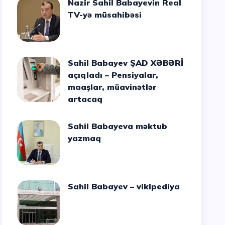
Nazir Sahil Babayevin Real
TV-yə müsahibəsi
Sahil Babayev ŞAD XƏBƏRİ
açıqladı – Pensiyalar,
maaşlar, müavinətlər
artacaq
Sahil Babayeva məktub
yazmaq
Sahil Babayev – vikipediya