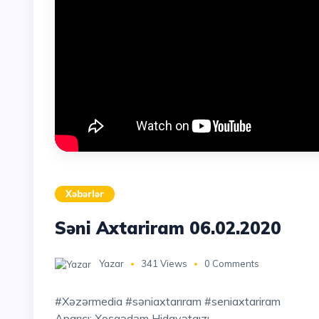
Xəbərlər
Səni Axtariram 06.02.2020
Yazar
341 Views
0 Comments
#xəzərmedia #səniaxtarıram #seniaxtariram
Aparıcı: Xoşqədəm Hidayətqızı