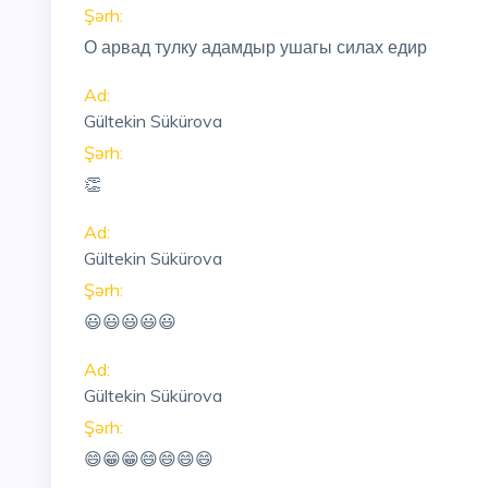
Şərh:
О арвад тулку адамдыр ушагы силах едир
Ad:
Gültekin Sükürova
Şərh:
👏
Ad:
Gültekin Sükürova
Şərh:
😃😃😃😃😃
Ad:
Gültekin Sükürova
Şərh:
😄😁😁😄😄😄😄