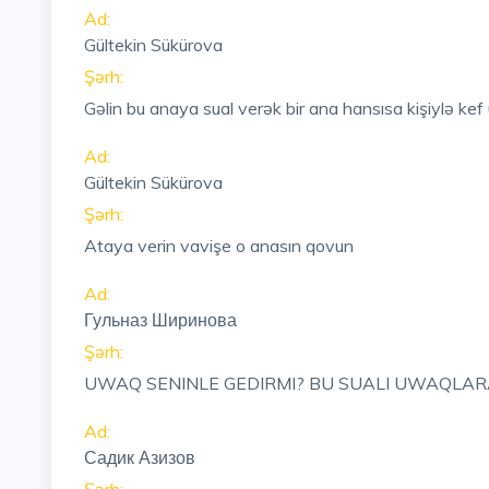
Ad:
Gültekin Sükürova
Şərh:
Gəlin bu anaya sual verək bir ana hansısa kişiylə ke
Ad:
Gültekin Sükürova
Şərh:
Ataya verin vavişe o anasın qovun
Ad:
Гульназ Ширинова
Şərh:
UWAQ SENINLE GEDIRMI? BU SUALI UWAQLARA
Ad:
Садик Азизов