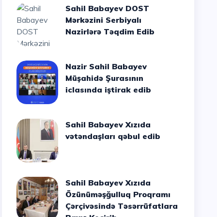
Sahil Babayev DOST
Mərkəzini Serbiyalı
Nazirlərə Təqdim Edib
Nazir Sahil Babayev
Müşahidə Şurasının
iclasında iştirak edib
Sahil Babayev Xızıda
vətəndaşları qəbul edib
Sahil Babayev Xızıda
Özünüməşğulluq Proqramı
Çərçivəsində Təsərrüfatlara