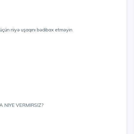
f üçün niyə uşaqını bədibax etməyin
 NIYE VERMIRSIZ?