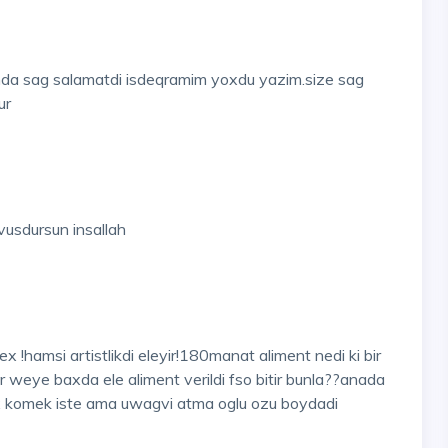
nda sag salamatdi isdeqramim yoxdu yazim.size sag
ur
vusdursun insallah
 !hamsi artistlikdi eleyir!180manat aliment nedi ki bir
weye baxda ele aliment verildi fso bitir bunla??anada
x komek iste ama uwagvi atma oglu ozu boydadi