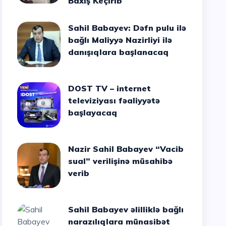
Baxış Keçirib
Sahil Babayev: Dəfn pulu ilə
bağlı Maliyyə Nazirliyi ilə
danışıqlara başlanacaq
DOST TV – internet
televiziyası fəaliyyətə
başlayacaq
Nazir Sahil Babayev “Vacib
sual” verilişinə müsahibə
verib
Sahil Babayev əlilliklə bağlı
narazılıqlara münasibət