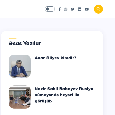
Əsas Yazılar
Anar Əliyev kimdir?
Nazir Sahil Babayev Rusiya
nümayəndə heyəti ilə
görüşüb