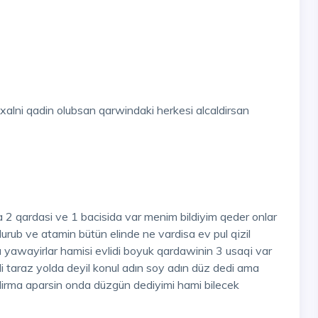
ni qadin olubsan qarwindaki herkesi alcaldirsan
 qardasi ve 1 bacisida var menim bildiyim qeder onlar
rub ve atamin bütün elinde ne vardisa ev pul qizil
 yawayirlar hamisi evlidi boyuk qardawinin 3 usaqi var
di taraz yolda deyil konul adın soy adın düz dedi ama
irma aparsin onda düzgün dediyimi hami bilecek