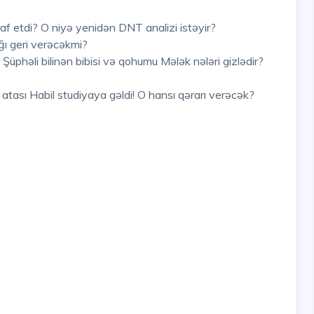
raf etdi? O niyə yenidən DNT analizi istəyir?
ğı geri verəcəkmi?
üphəli bilinən bibisi və qohumu Mələk nələri gizlədir?
atası Habil studiyaya gəldi! O hansı qərarı verəcək?