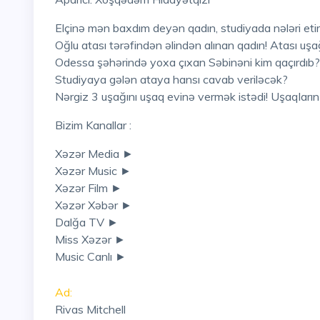
Elçinə mən baxdım deyən qadın, studiyada nələri eti
Oğlu atası tərəfindən əlindən alınan qadın! Atası uşa
Odessa şəhərində yoxa çıxan Səbinəni kim qaçırdıb? Ş
Studiyaya gələn ataya hansı cavab veriləcək?
Nərgiz 3 uşağını uşaq evinə vermək istədi! Uşaqların 
Bizim Kanallar :
Xəzər Media ►
Xəzər Music ►
Xəzər Film ►
Xəzər Xəbər ►
Dalğa TV ►
Miss Xəzər ►
Music Canlı ►
Ad:
Rivas Mitchell