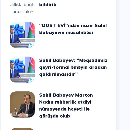
bildirib
“DOST EVİ”ndən nazir Sahil
Babayevin müsahibəsi
Sahil Babayev: “Məqsədimiz
qeyri-formal əməyin aradan
qaldırılmasıdır”
Sahil Babayev Marton
Nadın rəhbərlik etdiyi
nümayəndə heyəti ilə
görüşdə olub