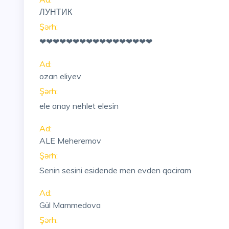
ЛУНТИК
Şərh:
❤❤❤❤❤❤❤❤❤❤❤❤❤❤❤❤❤
Ad:
ozan eliyev
Şərh:
ele anay nehlet elesin
Ad:
ALE Meheremov
Şərh:
Senin sesini esidende men evden qaciram
Ad:
Gül Mammedova
Şərh: