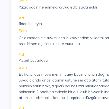
Şərh:
Yazix qadin ne edmeldi oruluq edib saxlamaldi
Ad:
fidan huseyinli
Şərh:
Gozumnden ele tuwmusen ki xowqedem vulqarni naxal
psikdrirsen agizlarinin uste vurursan
Ad:
Aygül Cavadova
Şərh:
Bu konul qasimova menim ogey bacimdi onun doğma 2
uwaq olanda anası atamin üstüne ser atib atami tutdu
hamisin satib bakiya qacib hal hazirda musfiqabadda
balacanin 2 bacisida evlenin bir qizi olub bowanib in
atamızın adı Habildi konulun haqqinda düzgün arawd
Ad: