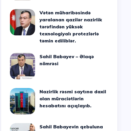
Vətən müharibəsində
yaralanan qazilər nazirlik
tərəfindən yüksək
texnologiyalı protezlərlə
təmin ediliblər.
Sahil Babayev – Əlaqə
nömrəsi
Nazirlik rəsmi saytına daxil
olan müraciətlərin
hesabatını açıqlayıb.
Sahil Babayevin qebuluna