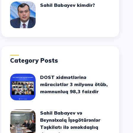
Sahil Babayev kimdir?
Category Posts
DOST xidmətlərinə
müraciətlər 3 milyonu ötüb,
məmnunluq 98,3 faizdir
Sahil Babayev və
Beynəlxalq İşəgötürənlər
Təşkilatı ilə əməkdaşlıq