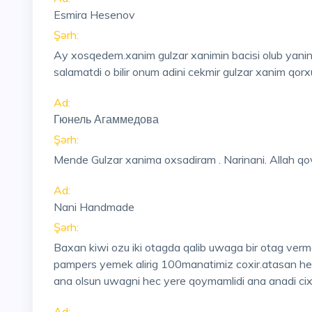
Esmira Hesenov
Şərh:
Ay xosqedem.xanim gulzar xanimin bacisi olub yani
salamatdi o bilir onum adini cekmir gulzar xanim qorx
Ad:
Гюнель Агаммедова
Şərh:
Mende Gulzar xanima oxsadiram . Narinani. Allah qo
Ad:
Nani Handmade
Şərh:
Baxan kiwi ozu iki otagda qalib uwaga bir otag vermex
pampers yemek alirig 100manatimiz coxir.atasan her 
ana olsun uwagni hec yere qoymamlidi ana anadi ci
Ad: