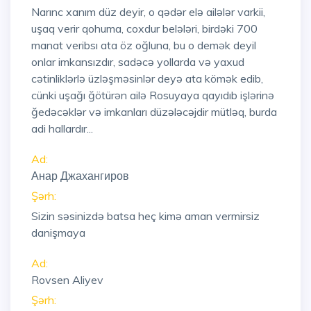
Narınc xanım düz deyir, o qədər elə ailələr varkii,
uşaq verir qohuma, coxdur belələri, birdəki 700
manat veribsı ata öz oğluna, bu o demək deyil
onlar imkansızdır, sadəcə yollarda və yaxud
cətinliklərlə üzləşməsinlər deyə ata kömək edib,
cünki uşağı ğötürən ailə Rosuyaya qayıdıb işlərinə
ğedəcəklər və imkanları düzələcəjdir mütləq, burda
adi hallardır...
Ad:
Анар Джахангиров
Şərh:
Sizin səsinizdə batsa heç kimə aman vermirsiz
danişmaya
Ad:
Rovsen Aliyev
Şərh: