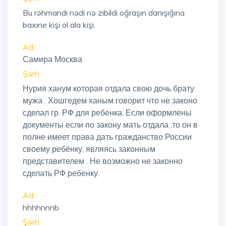
Bu rəhmandı nədi nə zibildi oğraşın danışığına
baxıne kişi ol ala kişi.
Ad:
Самира Москва
Şərh:
Нурия ханум которая отдала свою дочь брату
мужа . Хошгедем ханым говорит что не законо
сделал гр. РФ для ребенка. Если оформлены
документы если по закону мать отдала ,то он в
полне имеет права дать гражданство России
своему ребёнку, являясь законным
представителем . Не возможно не законно
сделать РФ ребенку.
Ad:
hhhhnnnb
Şərh: