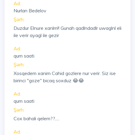
Ad:
Nurlan Bedelov
Şərh:
Duzdur Elnure xanlm!! Gunah qadlndadlr uwaglnl eli
ile verir ayagl ile gezir
Ad:
qum saati
Şərh:
Xosqedem xanim Cahid gozlere nur verir. Siz ise
birinci "goze" bicaq soxduz 😂😂
Ad:
qum saati
Şərh:
Cox bahali qelem??.....
Ad: