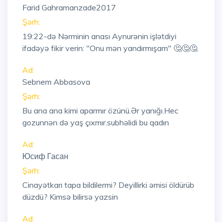
Farid Gahramanzade2017
Şərh:
19:22
-də Nərminin anası Aynurənin işlətdiyi
ifadəyə fikir verin: "Onu mən yandırmışam" 🤔🤔🤔
Ad:
Sebnem Abbasova
Şərh:
Bu ana ana kimi aparmır özünü.Ər yanığı.Hec
gozunnən də yaş çıxmır.subhəlidi bu qadın
Ad:
Юсиф Гасан
Şərh:
Cinayətkarı tapa bildilermi? Deyillirki əmisi öldürüb
düzdü? Kimsə bilirsə yazsin
Ad: