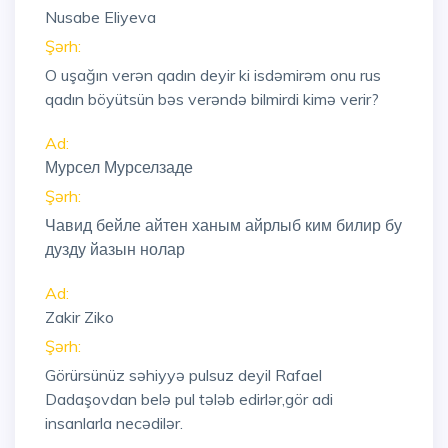
Nusabe Eliyeva
Şərh:
O uşağın verən qadın deyir ki isdəmirəm onu rus
qadın böyütsün bəs verəndə bilmirdi kimə verir?
Ad:
Мурсел Мурселзаде
Şərh:
Чавид бейле айтен ханым айрлыб ким билир бу
дузду йазын нолар
Ad:
Zakir Ziko
Şərh:
Görürsünüz səhiyyə pulsuz deyil Rafael
Dadaşovdan belə pul tələb edirlər,gör adi
insanlarla necədilər.