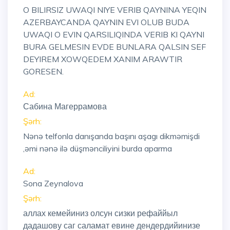
O BILIRSIZ UWAQI NIYE VERIB QAYNINA YEQIN
AZERBAYCANDA QAYNIN EVI OLUB BUDA
UWAQI O EVIN QARSILIQINDA VERIB KI QAYNI
BURA GELMESIN EVDE BUNLARA QALSIN SEF
DEYIREM XOWQEDEM XANIM ARAWTIR
GORESEN.
Ad:
Сабина Магеррамова
Şərh:
Nənə telfonla danışanda başını aşagı dikməmişdi
,əmi nənə ilə düşmənciliyini burda aparma
Ad:
Sona Zeynalova
Şərh:
аллах кемейиниз олсун сизки рефаййыл
дадашову саг саламат евине дендердийинизе