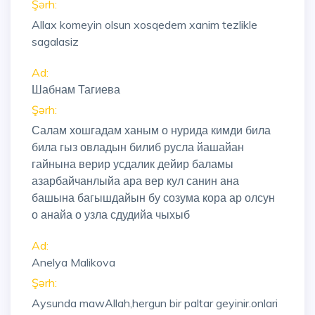
Şərh:
Allax komeyin olsun xosqedem xanim tezlikle
sagalasiz
Ad:
Шабнам Тагиева
Şərh:
Салам хошгадам ханым о нурида кимди била
била гыз овладын билиб русла йашайан
гайнына верир усдалик дейир баламы
азарбайчанлыйа ара вер кул санин ана
башына багышдайын бу созума кора ар олсун
о анайа о узла сдудийа чыхыб
Ad:
Anelya Malikova
Şərh:
Aysunda mawAllah,hergun bir paltar geyinir.onlari