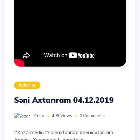
Xəbərlər
Səni Axtarıram 04.12.2019
Yazar
499 Views
0 Comments
#xəzərmedia #səniaxtarıram #seniaxtariram
Aparıcı : Xoşqədəm Hidayətqızı