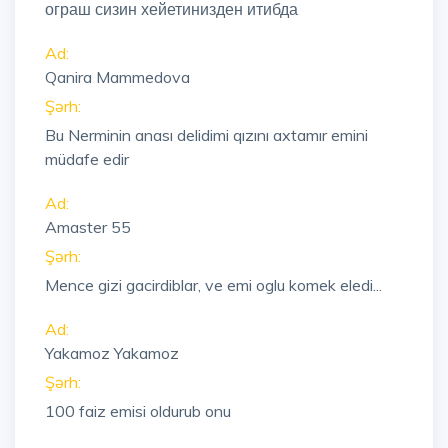
ограш сизин хейетинизден итибда
Ad:
Qanira Mammedova
Şərh:
Bu Nerminin anası delidimi qızını axtamır emini
müdafe edir
Ad:
Amaster 55
Şərh:
Mence gizi gacirdiblar, ve emi oglu komek eledi...
Ad:
Yakamoz Yakamoz
Şərh:
100 faiz emisi oldurub onu