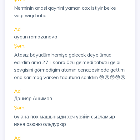
Nerminin anasi qaynini yaman cox istiyir belke
wiqi wiqi baba
Ad:
aygun ramazanova
Şərh:
Atasız böyüdüm hemişe gelecek deye ümüd
edirdim ama 27 il sonra özü gelmedi tabutu geldi
sevgisini görmedigim atamın cenazesinede gettim
ona sarılmag varken tabutuna sarıldım 😢😢😢😢😢
Ad:
Данияр Ашимов
Şərh:
бу ана пох машыныди хеч уряйи сызламыр
няня озюню ольдурюр
Ad: