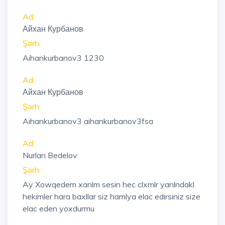
Ad:
Айхан Курбанов
Şərh:
Aihankurbanov3 1230
Ad:
Айхан Курбанов
Şərh:
Aihankurbanov3 aihankurbanov3fsa
Ad:
Nurlan Bedelov
Şərh:
Ay Xowqedem xanlm sesin hec clxmlr yanlndakl
hekimler hara baxllar siz hamlya elac edirsiniz size
elac eden yoxdurmu