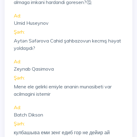
almaga imkani hardandi goresen?🤔
Ad:
Umid Huseynov
Şərh:
Aytən Səfərova Cahid şahbazovun kecmış həyat
yoldaşıdı?
Ad:
Zeynab Qasimova
Şərh:
Mene ele gelirki emiyle ananin munasibeti var
acilmagini istemir
Ad:
Batch Dikson
Şərh:
кулбашыва еми зенг едиб гор не дейир ай