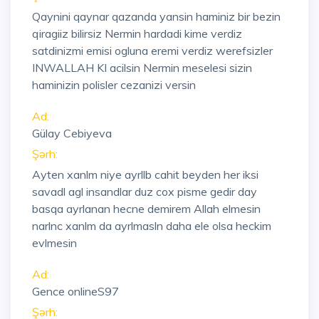
Qaynini qaynar qazanda yansin haminiz bir bezin
qiragiiz bilirsiz Nermin hardadi kime verdiz
satdinizmi emisi ogluna eremi verdiz werefsizler
INWALLAH KI acilsin Nermin meselesi sizin
haminizin polisler cezanizi versin
Ad:
Gülay Cebiyeva
Şərh:
Ayten xanlm niye ayrllb cahit beyden her iksi
savadl agl insandlar duz cox pisme gedir day
basqa ayrlanan hecne demirem Allah elmesin
narlnc xanlm da ayrlmasln daha ele olsa heckim
evlmesin
Ad:
Gence onlineS97
Şərh: