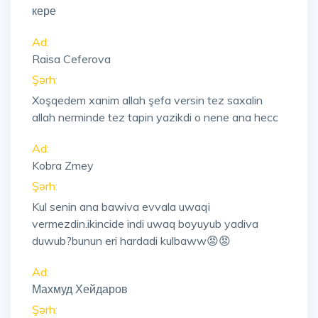
кере
Ad:
Raisa Ceferova
Şərh:
Xoşqedem xanim allah şefa versin tez saxalin
allah nerminde tez tapin yazikdi o nene ana hecc
Ad:
Kobra Zmey
Şərh:
Kul senin ana bawiva evvala uwaqi
vermezdin.ikincide indi uwaq boyuyub yadiva
duwub?bunun eri hardadi kulbaww😡😡
Ad:
Махмуд Хейдаров
Şərh: