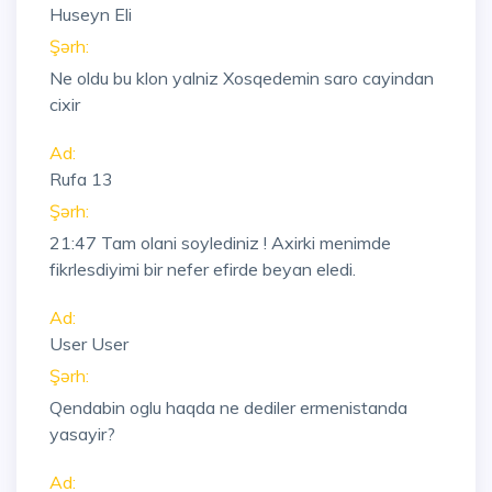
Huseyn Eli
Şərh:
Ne oldu bu klon yalniz Xosqedemin saro cayindan
cixir
Ad:
Rufa 13
Şərh:
21:47
Tam olani soylediniz ! Axirki menimde
fikrlesdiyimi bir nefer efirde beyan eledi.
Ad:
User User
Şərh:
Qendabin oglu haqda ne dediler ermenistanda
yasayir?
Ad: