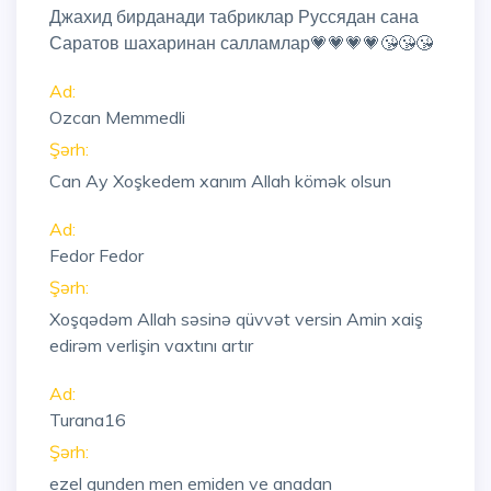
Джахид бирданади табриклар Руссядан сана
Саратов шахаринан салламлар💗💗💗💗😘😘😘
Ad:
Ozcan Memmedli
Şərh:
Can Ay Xoşkedem xanım Allah kömək olsun
Ad:
Fedor Fedor
Şərh:
Xoşqədəm Allah səsinə qüvvət versin Amin xaiş
edirəm verlişin vaxtını artır
Ad:
Turana16
Şərh:
ezel gunden men emiden ve anadan