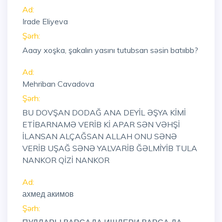
Ad:
Irade Eliyeva
Şərh:
Aaay xoşka, şakalın yasını tutubsan səsin batııbb?
Ad:
Mehriban Cavadova
Şərh:
BU DOVŞAN DODAĞ ANA DEYİL ƏŞYA KİMİ
ETİBARNAMƏ VERİB Kİ APAR SƏN VƏHŞİ
İLANSAN ALÇAĞSAN ALLAH ONU SƏNƏ
VERİB UŞAĞ SƏNƏ YALVARİB ĞƏLMİYİB TULA
NANKOR QİZİ NANKOR
Ad:
ахмед акимов
Şərh: