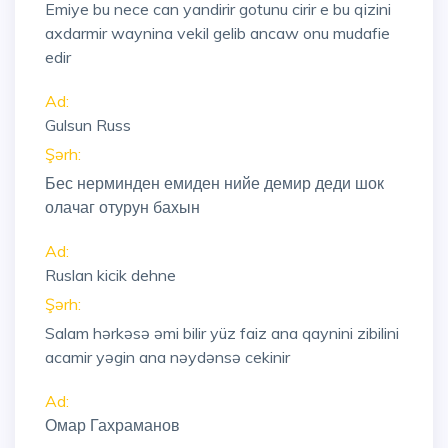
Emiye bu nece can yandirir gotunu cirir e bu qizini
axdarmir waynina vekil gelib ancaw onu mudafie
edir
Ad:
Gulsun Russ
Şərh:
Бес нерминден емиден нийе демир деди шок
олачаг отурун бахын
Ad:
Ruslan kicik dehne
Şərh:
Salam hərkəsə əmi bilir yüz faiz ana qaynini zibilini
acamir yəgin ana nəydənsə cekinir
Ad:
Омар Гахраманов