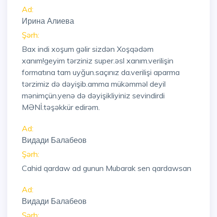
Ad:
Ирина Алиева
Şərh:
Bax indi xoşum gəlir sizdən Xoşqədəm
xanım!geyim tərziniz super.əsl xanım.verilişin
formatına tam uyğun.saçınız da.verilişi aparma
tərzimiz də dəyişib.amma mükəmməl deyil
mənimçün.yenə də dəyişikliyiniz sevindirdi
MƏNİ.təşəkkür edirəm.
Ad:
Видади Балабеов
Şərh:
Cahid qardaw ad gunun Mubarak sen qardawsan
Ad:
Видади Балабеов
Şərh: