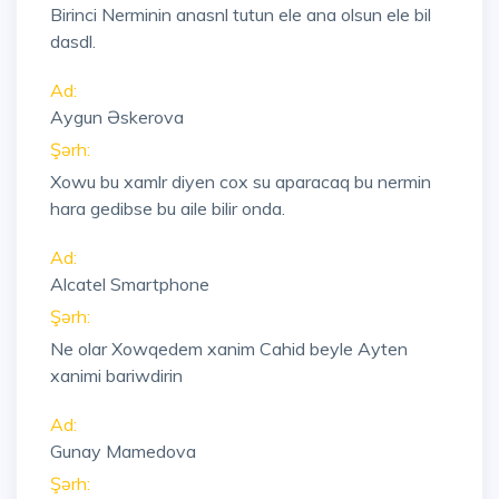
Birinci Nerminin anasnl tutun ele ana olsun ele bil
dasdl.
Ad:
Aygun Əskerova
Şərh:
Xowu bu xamlr diyen cox su aparacaq bu nermin
hara gedibse bu aile bilir onda.
Ad:
Alcatel Smartphone
Şərh:
Ne olar Xowqedem xanim Cahid beyle Ayten
xanimi bariwdirin
Ad:
Gunay Mamedova
Şərh: