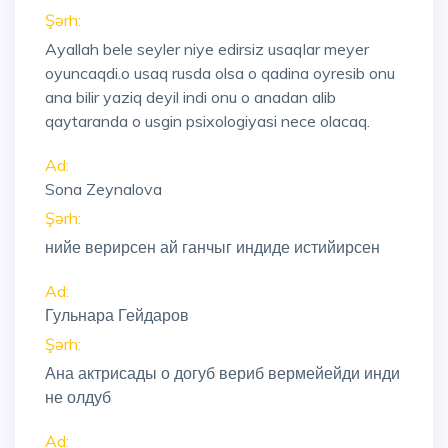
Şərh:
Ayallah bele seyler niye edirsiz usaqlar meyer
oyuncaqdi.o usaq rusda olsa o qadina oyresib onu
ana bilir yaziq deyil indi onu o anadan alib
qaytaranda o usgin psixologiyasi nece olacaq.
Ad:
Sona Zeynalova
Şərh:
нийе верирсен ай ганчыг индиде истийирсен
Ad:
Гульнара Гейдаров
Şərh:
Ана актрисады о догуб вериб вермейейди инди
не олдуб
Ad: