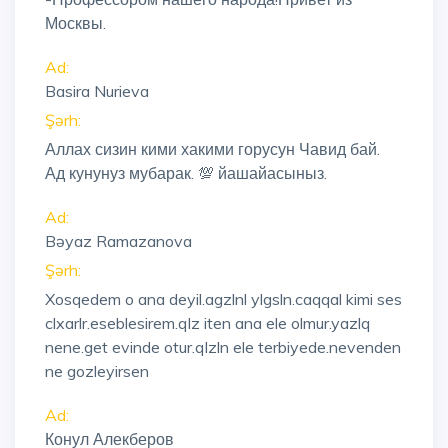
Москвы.
Ad:
Basira Nurieva
Şərh:
Аллах сизин кими хакими горусун Чавид бай.
Ад кунунуз мубарак. 💯 йашайасыныз.
Ad:
Bəyaz Ramazanova
Şərh:
Xosqedem o ana deyil.agzlnl ylgsln.caqqal kimi ses
clxarlr.eseblesirem.qlz iten ana ele olmur.yazlq
nene.get evinde otur.qlzln ele terbiyede.nevenden
ne gozleyirsen
Ad:
Конул Алекберов