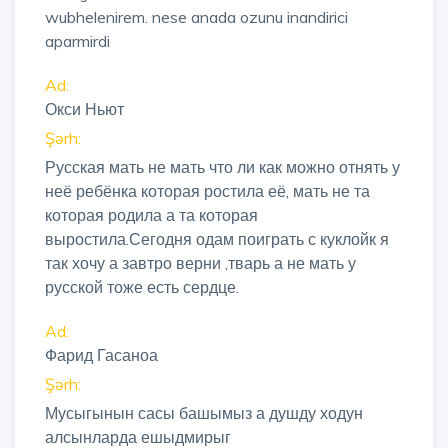
wubhelenirem. nese anada ozunu inandirici
aparmirdi
Ad:
Окси Ньют
Şərh:
Русская мать не мать что ли как можно отнять у
неё ребёнка которая ростила её, мать не та
которая родила а та которая
выростила.Сегодня одам поиграть с куклойк я
так хочу а завтро верни ,тварь а не мать у
русской тоже есть сердце.
Ad:
Фарид Гасаноа
Şərh:
Мусыгынын сасы башымыз а душду ходун
алсынларда ешыдмирыг