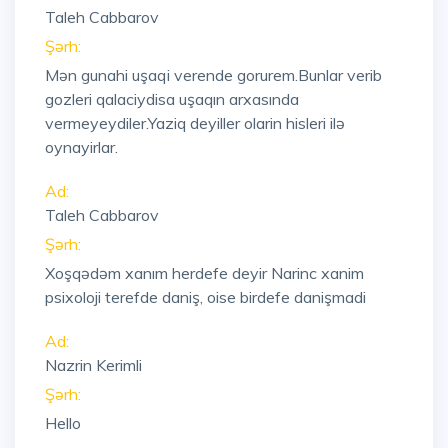
Taleh Cabbarov
Şərh:
Mən gunahi uşaqi verende gorurem.Bunlar verib
gozleri qalaciydisa uşaqın arxasında
vermeyeydiler.Yaziq deyiller olarin hisleri ilə
oynayirlar.
Ad:
Taleh Cabbarov
Şərh:
Xoşqədəm xanım herdefe deyir Narinc xanim
psixoloji terefde daniş, oise birdefe danişmadi
Ad:
Nazrin Kerimli
Şərh:
Hello