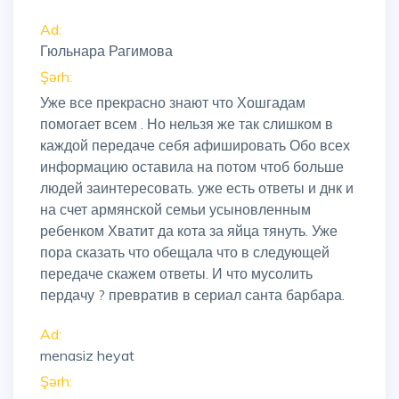
Ad:
Гюльнара Рагимова
Şərh:
Уже все прекрасно знают что Хошгадам
помогает всем . Но нельзя же так слишком в
каждой передаче себя афишировать Обо всех
информацию оставила на потом чтоб больше
людей заинтересовать. уже есть ответы и днк и
на счет армянской семьи усыновленным
ребенком Хватит да кота за яйца тянуть. Уже
пора сказать что обещала что в следующей
передаче скажем ответы. И что мусолить
пердачу ? превратив в сериал санта барбара.
Ad:
menasiz heyat
Şərh: