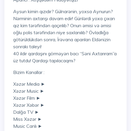
Aysun kimin qızıdır? Gülnarənin, yoxsa Aynurun?
Nərminin axtarışı davam edir! Günlərdi yoxa çıxan
qız kim tərəfindən qaçırılıb? Onun əmisi və əmisi
oğlu polis tərəfindən niye saxlanılıb? Övladlığa
götürüldükdən sonra, İrəvana aparılan Eldənizin
sonrakı taleyi!
40 ildir qardaşını görməyən bacı “Səni Axtarıram”a
üz tutdu! Qardaşı tapılacaqmı?
Bizim Kanallar :
Xəzər Media ►
Xəzər Music ►
Xəzər Film ►
Xəzər Xəbər ►
Dalğa TV ►
Miss Xəzər ►
Music Canlı ►