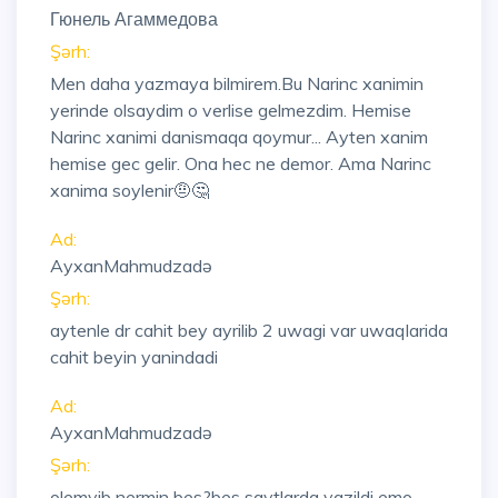
Гюнель Агаммедова
Şərh:
Men daha yazmaya bilmirem.Bu Narinc xanimin
yerinde olsaydim o verlise gelmezdim. Hemise
Narinc xanimi danismaqa qoymur... Ayten xanim
hemise gec gelir. Ona hec ne demor. Ama Narinc
xanima soylenir🤨🤔
Ad:
AyxanMahmudzadə
Şərh:
aytenle dr cahit bey ayrilib 2 uwagi var uwaqlarida
cahit beyin yanindadi
Ad:
AyxanMahmudzadə
Şərh:
olemyib nermin bes?bes saytlarda yazildi emo