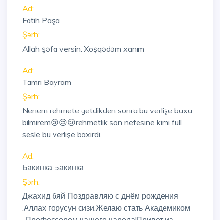
Ad:
Fatih Paşa
Şərh:
Allah şəfa versin. Xoşqədəm xanım
Ad:
Tamri Bayram
Şərh:
Nenem rehmete getdikden sonra bu verlişe baxa
bilmirem😢😢😢rehmetlik son nefesine kimi full
sesle bu verlişe baxirdi.
Ad:
Бакинка Бакинка
Şərh:
Джахид бяй Поздравляю с днём рождения
.Аллах горусун сизи.Желаю стать Академиком
-Профессором нашего народа!Привет из