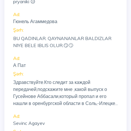
pryaniki 😥
Ad:
Гюнель Агаммедова
Şərh:
BU QADINLAR. QAYNANANLAR BALDIZLAR
NIYE BELE IBLIS OLUR.😏🙄
Ad:
А Пат
Şərh:
Здравствуйте.Кто следит за каждой
передачей,подскажите мне ,какой выпуск о
Гусейнове Аббасали,который пропал и его
нашли в оренбургской области в Соль,-Илецке...
Ad:
Sevinc Agayev