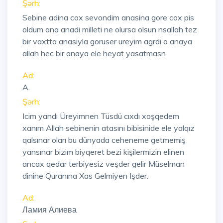
Şərh:
Sebine adina cox sevondim anasina gore cox pis
oldum ana anadi milleti ne olursa olsun nsallah tez
bir vaxtta anasiyla goruser ureyim agrdi o anaya
allah hec bir anaya ele heyat yasatmasn
Ad:
A.
Şərh:
Icim yandı Üreyimnen Tüsdü cıxdı xoşqedem
xanım Allah sebinenin atasını bibisinide ele yalqız
qalsınar oları bu dünyada ceheneme getmemiş
yansınar bizim biyqeret bezi kişilermizin elinen
ancax qedar terbiyesiz veşder gelir Müselman
dinine Quranına Xas Gelmiyen Işder.
Ad:
Ламия Алиева