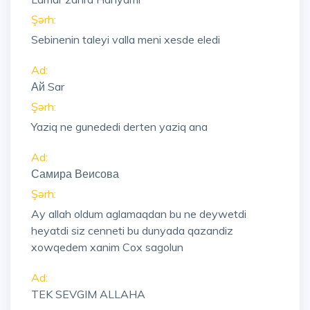
Şərh:
Sebinenin taleyi valla meni xesde eledi
Ad:
Ай Sar
Şərh:
Yaziq ne gunededi derten yaziq ana
Ad:
Самира Веисова
Şərh:
Ay allah oldum aglamaqdan bu ne deywetdi
heyatdi siz cenneti bu dunyada qazandiz
xowqedem xanim Cox sagolun
Ad:
TEK SEVGIM ALLAHA