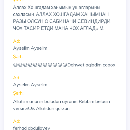
Аллах Хошгадам ханымын ушагларыны
сахласын. АЛЛАХ ХОШГАДАМ ХАНЫМНАН
РАЗЫ ОЛСУН О САБИНАНИ СЕВИНДИРДИ.
ЧОХ ТАСИР ЕТДИ МАНА ЧОХ АГЛАДЫМ.
Ad:
Ayselim Ayselim
Şərh:
😥😥😥😥😥😥😥😥😥😥😥Dehwet agladim cooox
Ad:
Ayselim Ayselim
Şərh:
Allahim ananin baladan ayranin Rebbim belasin
versin🙏🙏 Allahdan qorxun
Ad:
ferhad abdullayev