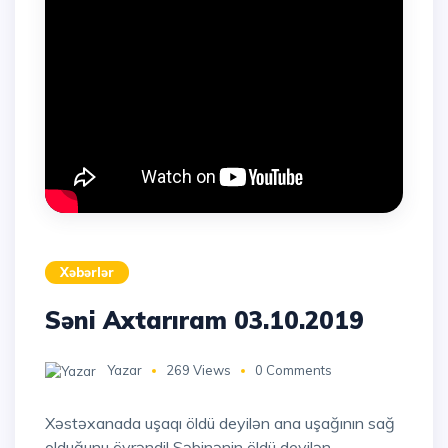
Xəbərlər
Səni Axtarıram 03.10.2019
Yazar
269 Views
0 Comments
Xəstəxanada uşaqı öldü deyilən ana uşağının sağ
olduğunu öyrəndi! Səbinənin öldü deyilən