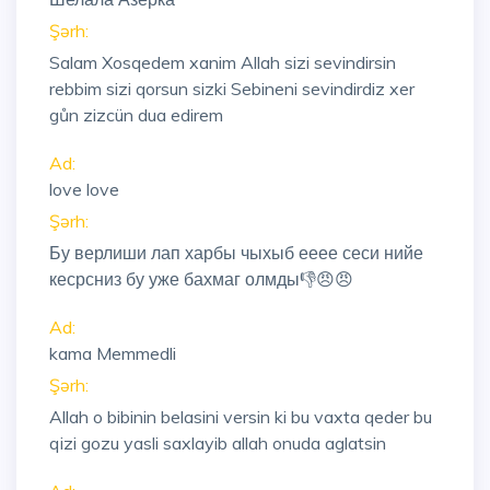
Şərh:
Salam Xosqedem xanim Allah sizi sevindirsin
rebbim sizi qorsun sizki Sebineni sevindirdiz xer
gůn zizcün dua edirem
Ad:
love love
Şərh:
Бу верлиши лап харбы чыхыб ееее сеси нийе
кесрсниз бу уже бахмаг олмды👎😠😠
Ad:
kama Memmedli
Şərh:
Allah o bibinin belasini versin ki bu vaxta qeder bu
qizi gozu yasli saxlayib allah onuda aglatsin