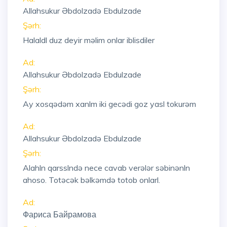
Allahsukur Əbdolzadə Ebdulzade
Şərh:
Halaldl duz deyir məlim onlar iblisdiler
Ad:
Allahsukur Əbdolzadə Ebdulzade
Şərh:
Ay xosqədəm xanlm iki gecədi goz yasl tokurəm
Ad:
Allahsukur Əbdolzadə Ebdulzade
Şərh:
Alahln qarsslndə nece cavab verələr səbinənln
ahoso. Totəcək bəlkəmdə totob onlarl.
Ad:
Фариса Байрамова