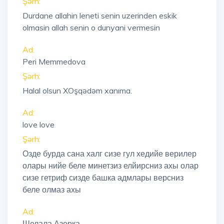
Şərh:
Durdane allahin leneti senin uzerinden eskik
olmasin allah senin o dunyani vermesin
Ad:
Peri Memmedova
Şərh:
Halal olsun XOşqədəm xanıma.
Ad:
love love
Şərh:
Озде бурда сана халг сизе гул хедийе верилер
олары нийе беле минетзиз елйирсниз ахы олар
сизе гетриф сизде башка адмлары версниз
беле олмаз ахы
Ad:
Шелала Азерка