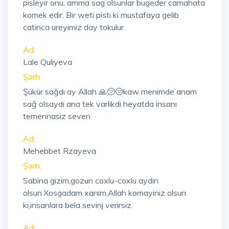
pisleyir onu, amma sag olsunlar bugeder camahata
komek edir. Bir weti pisti ki mustafaya gelib
catinca ureyimiz day tokulur.
Ad:
Lale Quliyeva
Şərh:
Şükür sağdı ay Allah 🙏😔😔kaw menimde anam
sağ olsaydı ana tek varlikdi heyatda insanı
temennasiz seven
Ad:
Mehebbet Rzayeva
Şərh:
Sabina gizim,gozun coxlu-coxlu aydin
olsun.Xosgadam xanim,Allah komayiniz olsun
ki,insanlara bela sevinj verirsiz.
Ad: