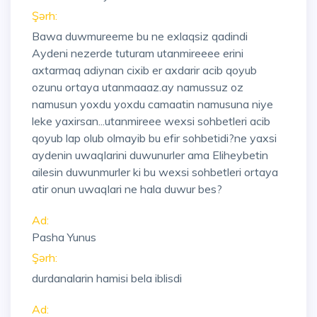
Şərh:
Bawa duwmureeme bu ne exlaqsiz qadindi
Aydeni nezerde tuturam utanmireeee erini
axtarmaq adiynan cixib er axdarir acib qoyub
ozunu ortaya utanmaaaz.ay namussuz oz
namusun yoxdu yoxdu camaatin namusuna niye
leke yaxirsan...utanmireee wexsi sohbetleri acib
qoyub lap olub olmayib bu efir sohbetidi?ne yaxsi
aydenin uwaqlarini duwunurler ama Eliheybetin
ailesin duwunmurler ki bu wexsi sohbetleri ortaya
atir onun uwaqlari ne hala duwur bes?
Ad:
Pasha Yunus
Şərh:
durdanalarin hamisi bela iblisdi
Ad: