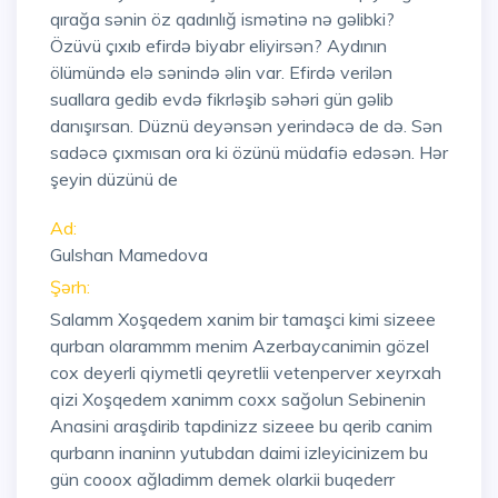
qırağa sənin öz qadınlığ ismətinə nə gəlibki?
Özüvü çıxıb efirdə biyabr eliyirsən? Aydının
ölümündə elə sənində əlin var. Efirdə verilən
suallara gedib evdə fikrləşib səhəri gün gəlib
danışırsan. Düznü deyənsən yerindəcə de də. Sən
sadəcə çıxmısan ora ki özünü müdafiə edəsən. Hər
şeyin düzünü de
Ad:
Gulshan Mamedova
Şərh:
Salamm Xoşqedem xanim bir tamaşci kimi sizeee
qurban olarammm menim Azerbaycanimin gözel
cox deyerli qiymetli qeyretlii vetenperver xeyrxah
qizi Xoşqedem xanimm coxx sağolun Sebinenin
Anasini araşdirib tapdinizz sizeee bu qerib canim
qurbann inaninn yutubdan daimi izleyicinizem bu
gün cooox ağladimm demek olarkii buqederr