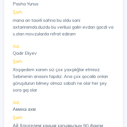
Pasha Yunus
Şərh:
mana an tasirli sahna bu oldu sani
axtariramda.duzdu bu verilusi galin evdan gacdi va
s.olan movzularda nifrat ediram
Ad:
Qadir Eliyev
Şərh:
Xoşqedem xanım siz çox yaxşılığlar etmisiz
Sebinenin anasını tapdız. Ana çox qocalıb onları
göruşdurun bilmey olmaz sabah ne olar her şey
sora gej olar
Ad:
Амина ахм
Şərh:
Ай Хошгедем ханым хагымызын 90 фаизи