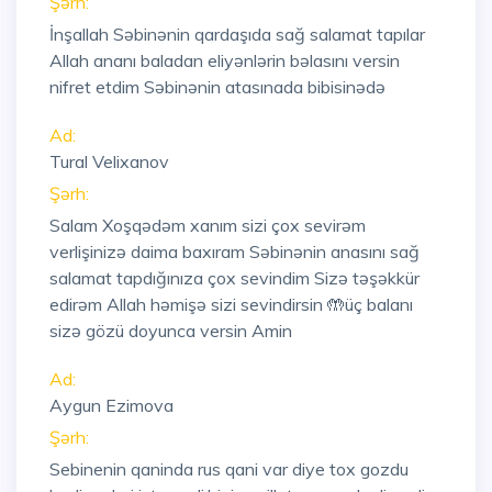
Şərh:
İnşallah Səbinənin qardaşıda sağ salamat tapılar
Allah ananı baladan eliyənlərin bəlasını versin
nifret etdim Səbinənin atasınada bibisinədə
Ad:
Tural Velixanov
Şərh:
Salam Xoşqədəm xanım sizi çox sevirəm
verlişinizə daima baxıram Səbinənin anasını sağ
salamat tapdığınıza çox sevindim Sizə təşəkkür
edirəm Allah həmişə sizi sevindirsin 🤲üç balanı
sizə gözü doyunca versin Amin
Ad:
Aygun Ezimova
Şərh:
Sebinenin qaninda rus qani var diye tox gozdu