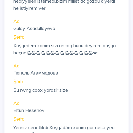
hediyyeleri istemedi.bizim millet ac gozdu diyerdi
he istiyirem ver
Ad:
Gulay Asadullayeva
Şərh:
Xoşqedem xanım sizi ancaq bunu deyirem başqa
heçne👏👏👏👏👏👏👏👏👏👏👏👏👏👏💋
Ad:
Гюнель Агаммедова
Şərh:
Bu rwng coox yarasir size
Ad:
Eltun Hesenov
Şərh:
Yeriniz cenetlikdi Xoşqədəm xanım gör necə yedi