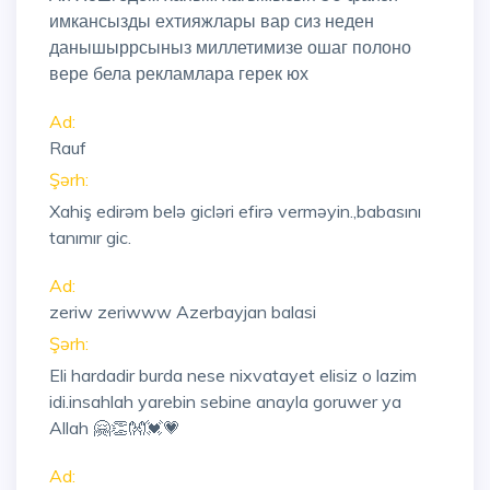
имкансызды ехтияжлары вар сиз неден
данышыррсыныз миллетимизе ошаг полоно
вере бела рекламлара герек юх
Ad:
Rauf
Şərh:
Xahiş edirəm belə gicləri efirə verməyin.,babasını
tanımır gic.
Ad:
zeriw zeriwww Azerbayjan balasi
Şərh:
Eli hardadir burda nese nixvatayet elisiz o lazim
idi.insahlah yarebin sebine anayla goruwer ya
Allah 🤗👏👐💓💗
Ad: