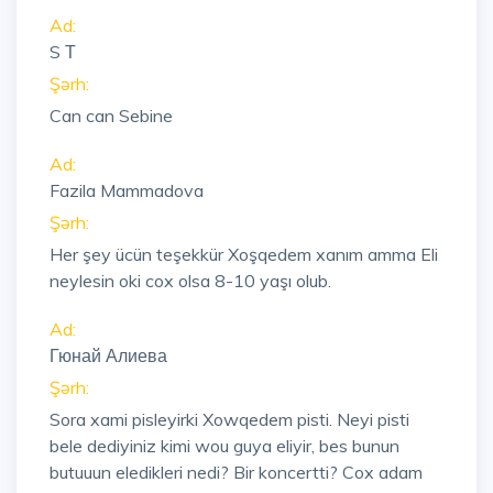
Ad:
S Т
Şərh:
Can can Sebine
Ad:
Fazila Mammadova
Şərh:
Her şey ücün teşekkür Xoşqedem xanım amma Eli
neylesin oki cox olsa 8-10 yaşı olub.
Ad:
Гюнай Алиева
Şərh:
Sora xami pisleyirki Xowqedem pisti. Neyi pisti
bele dediyiniz kimi wou guya eliyir, bes bunun
butuuun eledikleri nedi? Bir koncertti? Cox adam