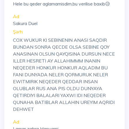
Hele bu qeder aglamamisdim,bu verilise baxib😥
Ad:
Sakura Duel
Şərh:
COX WUKUR KI SEBINENIN ANASI SAQDIR
BUNDAN SONRA QECDE OLSA SEBINE QOY
ANASINAN OLSUN QAYQISINA DURSUN NECE
ILLER HESRETI AY ALLAHIMMM INANIN
NEQEDER HONKUR HONKUR AQLADIM BU
FANI DUNYADA NELER QORMURUK NELER
EWITMIRIK NEQEDER QEDDAR INSAN
OLUBLAR RUS ANA PIS OLDU DUNYAYA
QETIRDIYI BALALARI YAXWI IDI NEQEDER
QUNAHA BATIBLAR ALLAHIN UREYIM AQRIDI
DEHWET
Ad:
Lamar zahra Hanyami