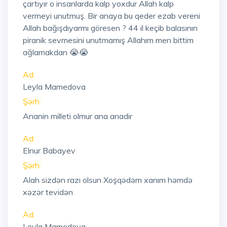
çartıyır o insanlarda kalp yoxdur Allah kalp
vermeyi unutmuş. Bir anaya bu qeder ezab vereni
Allah bağışdıyarmı göresen ? 44 il keçib balasının
piranik sevmesini unutmamış Allahım men bittim
ağlamakdan 😭😭
Ad:
Leyla Mamedova
Şərh:
Ananin milleti olmur ana anadir
Ad:
Elnur Babayev
Şərh:
Alah sizdən razı olsun Xoşqədəm xanım həmdə
xəzər tevidən
Ad:
Leyla Mamedova