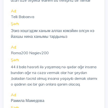
ucun size teşekur edirem bu verlişiniz bir filimdir
Ad:
Telli Babaeva
Şərh:
Эзиз хошгэдэм ханым аллах комэйин олсун нэ
йахшы нина ханымы тардыныз
Ad:
Roma200 Nagiev200
Şərh:
44 il bala həsrəti ilə yaşamaq nə qədər ağır insana
bundan ağır nə cəza vermək olar hər şeydən
,baladan təcrid olmuş insana yaşayıb demək olarmı
o qadının axi bir gün onlara qənim olacaq.
Ad:
Рамила Мамедова
Şərh: