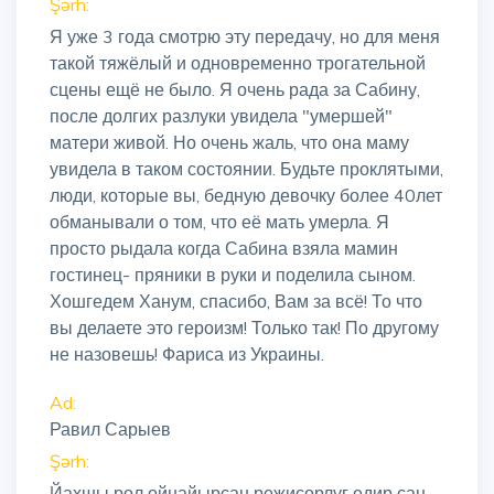
Şərh:
Я уже 3 года смотрю эту передачу, но для меня
такой тяжёлый и одновременно трогательной
сцены ещё не было. Я очень рада за Сабину,
после долгих разлуки увидела "умершей"
матери живой. Но очень жаль, что она маму
увидела в таком состоянии. Будьте проклятыми,
люди, которые вы, бедную девочку более 40лет
обманывали о том, что её мать умерла. Я
просто рыдала когда Сабина взяла мамин
гостинец- пряники в руки и поделила сыном.
Хошгедем Ханум, спасибо, Вам за всё! То что
вы делаете это героизм! Только так! По другому
не назовешь! Фариса из Украины.
Ad:
Равил Сарыев
Şərh:
Йахшы рол ойнайырсан режисорлуг едир сан