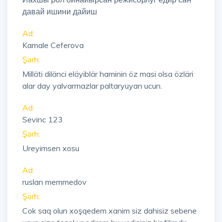
давай ишини дайиш
Ad:
Kamale Ceferova
Şərh:
Milläti dilänci eläyiblär haminin öz masi olsa özläri
alar day yalvarmazlar paltaryuyan ucun.
Ad:
Sevinc 123
Şərh:
Ureyimsen xosu
Ad:
ruslan memmedov
Şərh:
Cok saq olun xoşqedem xanim siz dahisiz sebene