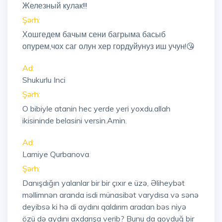
Железный кулак!!!
Şərh:
Хошгедем бачым сени багрыма басыб
опурем,чох саг олун хер гордуйунуз иш учун!😘
Ad:
Shukurlu Inci
Şərh:
O bibiyle atanin hec yerde yeri yoxdu.allah
ikisininde belasini versin.Amin.
Ad:
Lamiye Qurbanova
Şərh:
Danışdığın yalanlar bir bir çıxır e üzə, Əliheybət
məllimnən aranda isdi münasibət varydısa və sənə
deyibsə ki hə di aydını qaldırım aradan bəs niyə
özü də aydını axdarışa verib? Bunu da qoyduğ bir