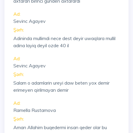
axtaran birinci gunden axtarardi
Ad:
Sevinc Agayev
Şərh:
Adininda mullimdi nece dest deyir uwaqlara mullil
adina layiq deyil ozde 40 il
Ad:
Sevinc Agayev
Şərh:
Salam o adamlarin ureyi daw beten yox demir
erimeyen qirilmayan demir
Ad:
Ramella Rustamova
Şərh:
Aman Allahim buqedermi insan qeder olar bu