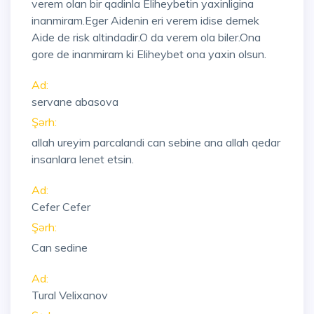
verem olan bir qadinla Eliheybetin yaxinligina
inanmiram.Eger Aidenin eri verem idise demek
Aide de risk altindadir.O da verem ola biler.Ona
gore de inanmiram ki Eliheybet ona yaxin olsun.
Ad:
servane abasova
Şərh:
allah ureyim parcalandi can sebine ana allah qedar
insanlara lenet etsin.
Ad:
Cefer Cefer
Şərh:
Can sedine
Ad:
Tural Velixanov