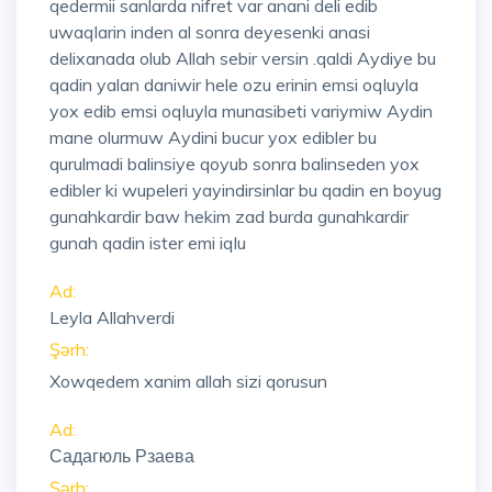
qedermii sanlarda nifret var anani deli edib
uwaqlarin inden al sonra deyesenki anasi
delixanada olub Allah sebir versin .qaldi Aydiye bu
qadin yalan daniwir hele ozu erinin emsi oqluyla
yox edib emsi oqluyla munasibeti variymiw Aydin
mane olurmuw Aydini bucur yox edibler bu
qurulmadi balinsiye qoyub sonra balinseden yox
edibler ki wupeleri yayindirsinlar bu qadin en boyug
gunahkardir baw hekim zad burda gunahkardir
gunah qadin ister emi iqlu
Ad:
Leyla Allahverdi
Şərh:
Xowqedem xanim allah sizi qorusun
Ad:
Садагюль Рзаева
Şərh: