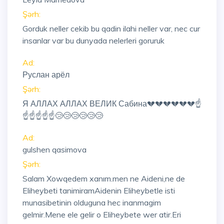
Şərh:
Gorduk neller cekib bu qadin ilahi neller var, nec cur
insanlar var bu dunyada nelerleri goruruk
Ad:
Руслан арёл
Şərh:
Я АЛЛАХ АЛЛАХ ВЕЛИК Сабина💔💔💔💔💔💔☝
☝☝☝☝☝😢😢😢😢😢😢
Ad:
gulshen qasimova
Şərh:
Salam Xowqedem xanım.men ne Aideni,ne de
Eliheybeti tanimiramAidenin Eliheybetle isti
munasibetinin olduguna hec inanmagim
gelmir.Mene ele gelir o Eliheybete wer atir.Eri