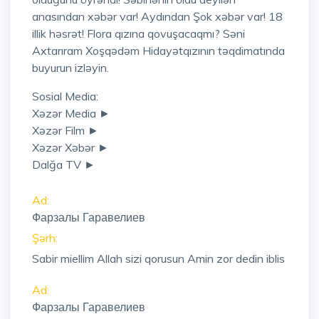
anasından xəbər var! Aydından Şok xəbər var! 18
illik həsrət! Flora qızına qovuşacaqmı? Səni
Axtarıram Xoşqədəm Hidayətqızının təqdimatında
buyurun izləyin.
Sosial Media:
Xəzər Media ►
Xəzər Film ►
Xəzər Xəbər ►
Dalğa TV ►
Ad:
Фарзалы Гаравелиев
Şərh:
Sabir miellim Allah sizi qorusun Amin zor dedin iblis
Ad:
Фарзалы Гаравелиев