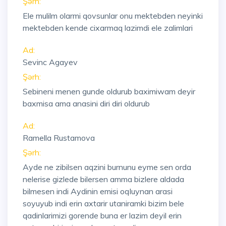
Şərh:
Ele mulilm olarmi qovsunlar onu mektebden neyinki
mektebden kende cixarmaq lazimdi ele zalimlari
Ad:
Sevinc Agayev
Şərh:
Sebineni menen gunde oldurub baximiwam deyir
baxmisa ama anasini diri diri oldurub
Ad:
Ramella Rustamova
Şərh:
Ayde ne zibilsen aqzini burnunu eyme sen orda
nelerise gizlede bilersen amma bizlere aldada
bilmesen indi Aydinin emisi oqluynan arasi
soyuyub indi erin axtarir utaniramki bizim bele
qadinlarimizi gorende buna er lazim deyil erin