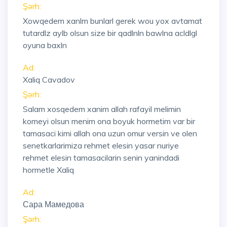
Şərh:
Xowqedem xanlm bunlarl gerek wou yox avtamat
tutardlz aylb olsun size bir qadlnln bawlna acldlgl
oyuna baxln
Ad:
Xaliq Cavadov
Şərh:
Salam xosqedem xanim allah rafayil melimin
komeyi olsun menim ona boyuk hormetim var bir
tamasaci kimi allah ona uzun omur versin ve olen
senetkarlarimiza rehmet elesin yasar nuriye
rehmet elesin tamasacilarin senin yanindadi
hormetle Xaliq
Ad:
Сара Мамедова
Şərh: