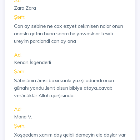
Ad:
Zara Zara
Şərh:
Can ay sebine ne cox ezyet cekmisen nolar onun
anasln getrin buna sonra bir yawaslnar tewti
ureyim parclandl can ay ana
Ad:
Kenan İsgenderli
Şərh:
Səbinənin əmsi baxırsanki yaxşı adamdı onun
günahı yoxdu .lənıt olsun bibiyə ataya..cavab
verəcəklər Allah qarşısında..
Ad:
Maria V.
Şərh:
Xoşqedem xanım daş qelbli demeyin ele daşlar var