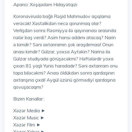
Aparıcı: Xoşqədəm Hidayətqızı
Koronavirusla bağlı Rəşid Mahmudov açıqlama
verəcək! Xəstəlikdən necə qorunmaq olar?
Verlişdən sonra Rəsmiyyə ilə qayınanası arasında
nələr baş verdi? Asim hansı addımı atacaq? Narin
ə kimdir? Səni axtarıramın şok araşdırması! Onun
anası kimdir? Gülzar, yoxsa Aytəkin? Narinə ilə
Gülzar studiyada görüşəcəkmi? Həftələrdir yoxa
çıxan 81 yaşlı Yunis haradadır? Səni axtarıram onu
tapa biləcəkmi? Anası öldükdən sonra qardaşının
axtarışına çıxdı! Aygül üzünü görmədiyi qardaşına
qovuşacaqmı?
Bizim Kanallar :
Xəzər Media ►
Xəzər Music ►
Xəzər Film ►
Xəzər Xəbər ►