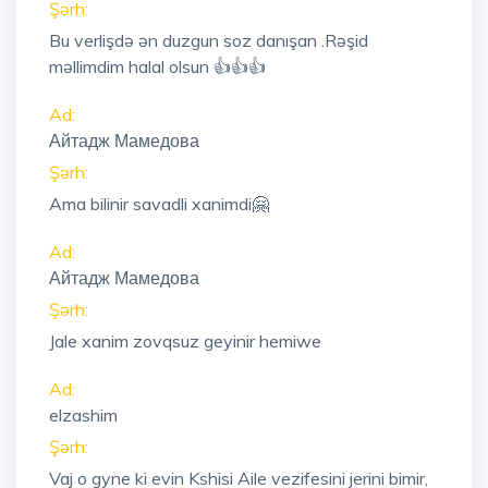
Şərh:
Bu verlişdə ən duzgun soz danışan .Rəşid
məllimdim halal olsun 👍👍👍
Ad:
Айтадж Мамедова
Şərh:
Ama bilinir savadli xanimdi🤗
Ad:
Айтадж Мамедова
Şərh:
Jale xanim zovqsuz geyinir hemiwe
Ad:
elzashim
Şərh:
Vaj o gyne ki evin Kshisi Aile vezifesini jerini bimir,