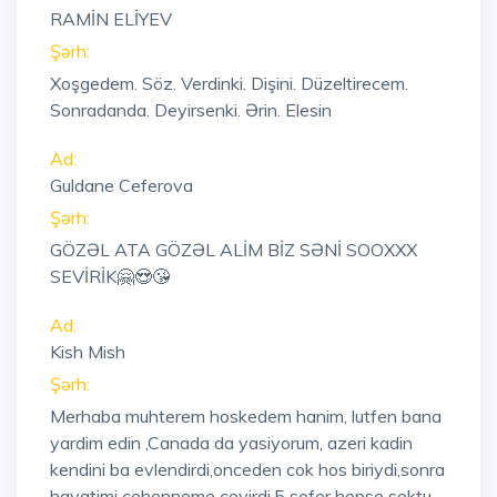
RAMİN ELİYEV
Şərh:
Xoşgedem. Söz. Verdinki. Dişini. Düzeltirecem.
Sonradanda. Deyirsenki. Ərin. Elesin
Ad:
Guldane Ceferova
Şərh:
GÖZƏL ATA GÖZƏL ALİM BİZ SƏNİ SOOXXX
SEVİRİK🤗😍😘
Ad:
Kish Mish
Şərh:
Merhaba muhterem hoskedem hanim, lutfen bana
yardim edin ,Canada da yasiyorum, azeri kadin
kendini ba evlendirdi,onceden cok hos biriydi,sonra
hayatimi cehenneme cevirdi,5 sefer hepse soktu,