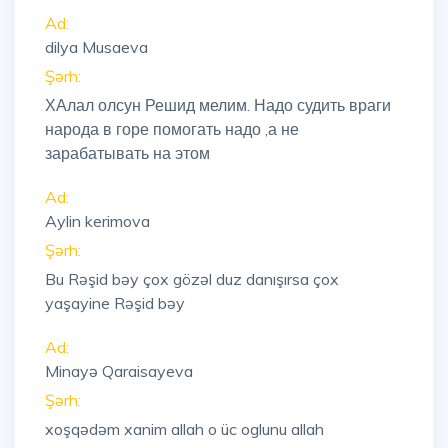
Ad:
dilya Musaeva
Şərh:
ХАлал олсун Решид мелим. Надо судить враги
народа в горе помогать надо ,а не
зарабатывать на этом
Ad:
Aylin kerimova
Şərh:
Bu Rəşid bəy çox gözəl duz danışırsa çox
yaşayine Rəşid bəy
Ad:
Minayə Qaraisayeva
Şərh:
xoşqədəm xanim allah o üc oglunu allah