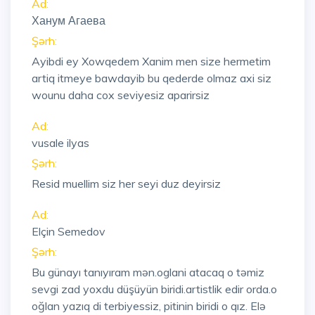
Ad:
Ханум Агаева
Şərh:
Ayibdi ey Xowqedem Xanim men size hermetim
artiq itmeye bawdayib bu qederde olmaz axi siz
wounu daha cox seviyesiz aparirsiz
Ad:
vusale ilyas
Şərh:
Resid muellim siz her seyi duz deyirsiz
Ad:
Elçin Semedov
Şərh:
Bu günayı tanıyıram mən.oglani atacaq o təmiz
sevgi zad yoxdu düşüyün biridi.artistlik edir orda.o
oğlan yazıq di terbiyessiz, pitinin biridi o qız. Elə