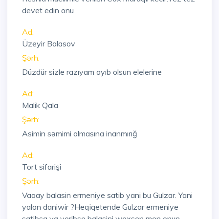
devet edin onu
Ad:
Üzeyir Balasov
Şərh:
Düzdür sizle razıyam ayıb olsun elelerine
Ad:
Malik Qala
Şərh:
Asimin səmimi olmasına inanmırığ
Ad:
Tort sifarişi
Şərh:
Vaaay balasin ermeniye satib yani bu Gulzar. Yani
yalan daniwir ?Heqiqetende Gulzar ermeniye
satibsa ya veribse balasini wexsen men onun