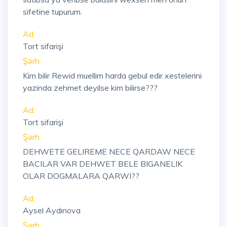
sifetine tupurum.
Ad:
Tort sifarişi
Şərh:
Kim bilir Rewid muellim harda gebul edir xestelerini
yazinda zehmet deyilse kim bilirse???
Ad:
Tort sifarişi
Şərh:
DEHWETE GELIREME NECE QARDAW NECE
BACILAR VAR DEHWET BELE BIGANELIK
OLAR DOGMALARA QARWI??
Ad:
Aysel Aydınova
Şərh: