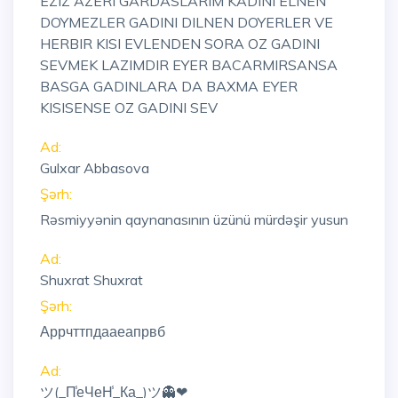
EZIZ AZERI GARDASLARIM KADINI ELNEN
DOYMEZLER GADINI DILNEN DOYERLER VE
HERBIR KISI EVLENDEN SORA OZ GADINI
SEVMEK LAZIMDIR EYER BACARMIRSANSA
BASGA GADINLARA DA BAXMA EYER
KISISENSE OZ GADINI SEV
Ad:
Gulxar Abbasova
Şərh:
Rəsmiyyənin qaynanasının üzünü mürdəşir yusun
Ad:
Shuxrat Shuxrat
Şərh:
Аррчттпдааеапрвб
Ad:
ツ(_П̾еЧеН̾_К͇а_)ツ👻❤