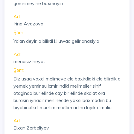
gorunmeyine baxmayin.
Ad:
Irina Avazova
Şərh:
Yalan deyir, o bilirdi ki uwaq gelir anasiyla
Ad:
menasiz heyat
Şərh:
Biz usaq vaxdi melimeye ele baxirdiqki ele bilirdik o
yemek yemir su icmir indiki melimeller sinif
otaginda bur elinde cay bir elinde skalat ora
burasin iynadir men hecde yaxsi baxmadim bu
biyabircilikdi muellim muellim adina layik olmalidi
Ad:
Elxan Zerbeliyev