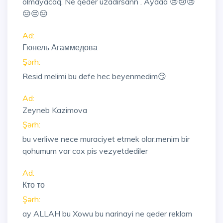
olmayacaq. Ne qeder uzadirsann . Aydaa 😢😢😢
😔😔😔
Ad:
Гюнель Агаммедова
Şərh:
Resid melimi bu defe hec beyenmedim😏
Ad:
Zeyneb Kazimova
Şərh:
bu verliwe nece muraciyet etmek olar.menim bir
qohumum var cox pis vezyetdediler
Ad:
Кто то
Şərh:
ay ALLAH bu Xowu bu narinayi ne qeder reklam