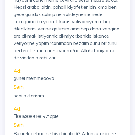
Hepsi araba ,altin, pahalli kiyafetler icin, ama ben
gece gunduz calisip ne valideyneme nede
cocugama bu yana 1 kurus yoliyamiyorum,hep
dilediklerini yerine getirdim,ama hep daha zengine
ere cikmak istiyor,hic cikmiyor,benide iskence
veriyor,ne yapim?canimdan bezdim,bunu bir turlu
berteref etme caresi var mi?ne Allahi taniyor ne
de vicdan azabi var
Ad:
gunel memmedova
Şərh:
seni axtariram
Ad:
Пользователь Apple
Şərh:
Bu urek getme ne biyabirciliqdi? Adam utanireee