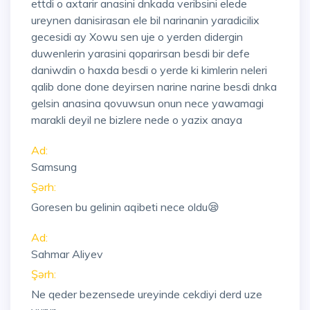
ettdi o axtarir anasini dnkada veribsini elede
ureynen danisirasan ele bil narinanin yaradicilix
gecesidi ay Xowu sen uje o yerden didergin
duwenlerin yarasini qoparirsan besdi bir defe
daniwdin o haxda besdi o yerde ki kimlerin neleri
qalib done done deyirsen narine narine besdi dnka
gelsin anasina qovuwsun onun nece yawamagi
marakli deyil ne bizlere nede o yazix anaya
Ad:
Samsung
Şərh:
Goresen bu gelinin aqibeti nece oldu😪
Ad:
Sahmar Aliyev
Şərh:
Ne qeder bezensede ureyinde cekdiyi derd uze