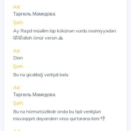
Ad:
Таргюль Мамедова
Şərh:
Ay Rəşid müəllim lap kökünən vurdu rəsimiyyədən
🤣🤣allah ömür versin 🙏
Ad:
Dion
Şərh:
Bu nə gicdıllağ verlişdi belə
Ad:
Таргюль Мамедова
Şərh:
Bu nə hörmətsizlikdir onda bu tipli verilişləri
müvəqqəti dayandırın virus qurtarana kimi 👎