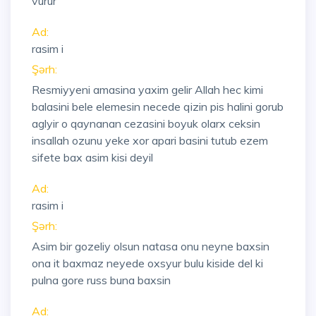
vurur
Ad:
rasim i
Şərh:
Resmiyyeni amasina yaxim gelir Allah hec kimi
balasini bele elemesin necede qizin pis halini gorub
aglyir o qaynanan cezasini boyuk olarx ceksin
insallah ozunu yeke xor apari basini tutub ezem
sifete bax asim kisi deyil
Ad:
rasim i
Şərh:
Asim bir gozeliy olsun natasa onu neyne baxsin
ona it baxmaz neyede oxsyur bulu kiside del ki
pulna gore russ buna baxsin
Ad: