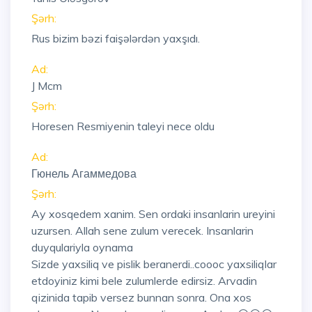
Şərh:
Rus bizim bəzi faişələrdən yaxşıdı.
Ad:
J Mcm
Şərh:
Horesen Resmiyenin taleyi nece oldu
Ad:
Гюнель Агаммедова
Şərh:
Ay xosqedem xanim. Sen ordaki insanlarin ureyini
uzursen. Allah sene zulum verecek. Insanlarin
duyqulariyla oynama
Sizde yaxsiliq ve pislik beranerdi..coooc yaxsiliqlar
etdoyiniz kimi bele zulumlerde edirsiz. Arvadin
qizinida tapib versez bunnan sonra. Ona xos