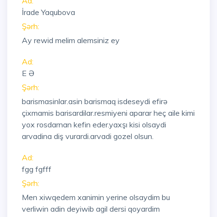
Ad:
İrade Yaqubova
Şərh:
Ay rewid melim alemsiniz ey
Ad:
E Ə
Şərh:
barismasinlar.asin barismaq isdeseydi efirə
çixmamis barisardilar.resmiyeni aparar heç aile kimi
yox rosdarnan kefin eder.yaxşı kisi olsaydi
arvadina diş vurardi.arvadi gozel olsun.
Ad:
fgg fgfff
Şərh:
Men xiwqedem xanimin yerine olsaydim bu
verliwin adin deyiwib agil dersi qoyardim