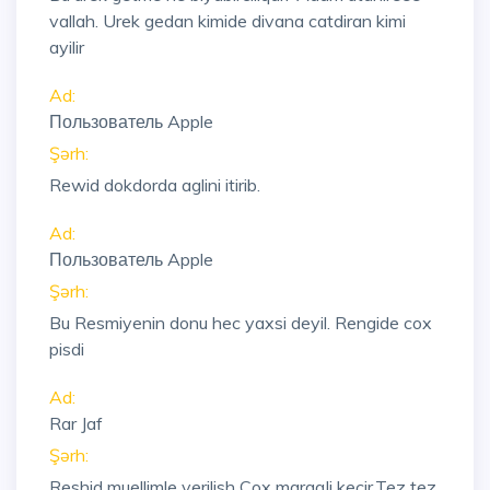
vallah. Urek gedan kimide divana catdiran kimi
ayilir
Ad:
Пользователь Apple
Şərh:
Rewid dokdorda aglini itirib.
Ad:
Пользователь Apple
Şərh:
Bu Resmiyenin donu hec yaxsi deyil. Rengide cox
pisdi
Ad:
Rar Jaf
Şərh:
Reshid muellimle verilish Cox maraqli kecir.Tez tez