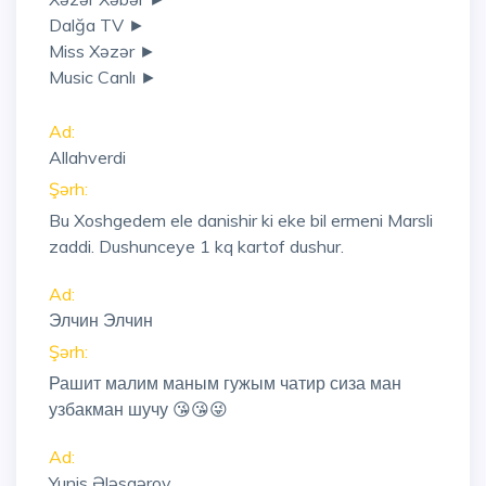
Dalğa TV ►
Miss Xəzər ►
Music Canlı ►
Ad:
Allahverdi
Şərh:
Bu Xoshgedem ele danishir ki eke bil ermeni Marsli
zaddi. Dushunceye 1 kq kartof dushur.
Ad:
Элчин Элчин
Şərh:
Рашит малим маным гужым чатир сиза ман
узбакман шучу 😘😘😜
Ad:
Yunis Ələsgərov