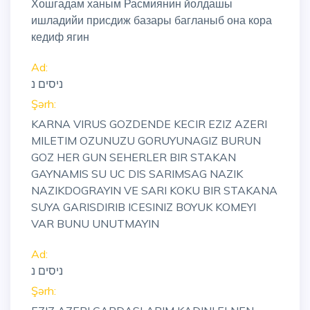
Хошгадам ханым Расмиянин йолдашы
ишладийи присдиж базары багланыб она кора
кедиф ягин
Ad:
ניסים נ
Şərh:
KARNA VIRUS GOZDENDE KECIR EZIZ AZERI
MILETIM OZUNUZU GORUYUNAGIZ BURUN
GOZ HER GUN SEHERLER BIR STAKAN
GAYNAMIS SU UC DIS SARIMSAG NAZIK
NAZIKDOGRAYIN VE SARI KOKU BIR STAKANA
SUYA GARISDIRIB ICESINIZ BOYUK KOMEYI
VAR BUNU UNUTMAYIN
Ad:
ניסים נ
Şərh: