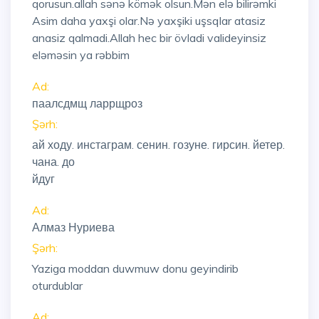
qorusun.allah sənə kömək olsun.Mən elə bilirəmki
Asim daha yaxşi olar.Nə yaxşiki uşsqlar atasiz
anasiz qalmadi.Allah hec bir övladi valideyinsiz
eləməsin ya rəbbim
Ad:
паалсдмщ ларрщроз
Şərh:
ай ходу. инстаграм. сенин. гозуне. гирсин. йетер.
чана. до
йдуг
Ad:
Алмаз Нуриева
Şərh:
Yaziga moddan duwmuw donu geyindirib
oturdublar
Ad: