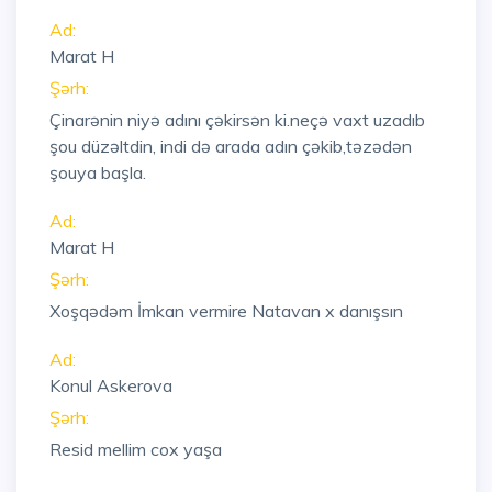
Ad:
Marat H
Şərh:
Çinarənin niyə adını çəkirsən ki.neçə vaxt uzadıb
şou düzəltdin, indi də arada adın çəkib,təzədən
şouya başla.
Ad:
Marat H
Şərh:
Xoşqədəm İmkan vermire Natavan x danışsın
Ad:
Konul Askerova
Şərh:
Resid mellim cox yaşa