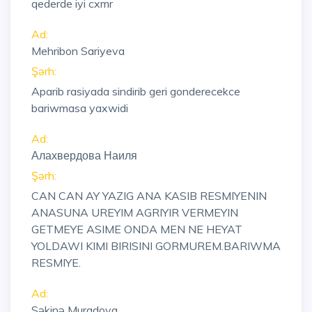
qederde iyi cxmr
Ad:
Mehribon Sariyeva
Şərh:
Aparib rasiyada sindirib geri gonderecekce
bariwmasa yaxwidi
Ad:
Алахвердова Наиля
Şərh:
CAN CAN AY YAZIG ANA KASIB RESMIYENIN
ANASUNA UREYIM AGRIYIR VERMEYIN
GETMEYE ASIME ONDA MEN NE HEYAT
YOLDAWI KIMI BIRISINI GORMUREM.BARIWMA
RESMIYE.
Ad:
Səkinə Muradova