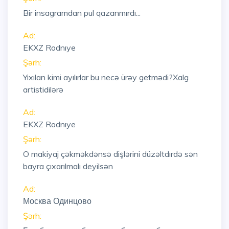
Bir insagramdan pul qazanmırdı...
Ad:
EKXZ Rodnıye
Şərh:
Yıxılan kimi ayılırlar bu necə ürəy getmədi?Xalg
artistidilərə
Ad:
EKXZ Rodnıye
Şərh:
O makiyaj çəkməkdənsə dişlərini düzəltdırdə sən
bayra çıxarılmalı deyilsən
Ad:
Москва Одинцово
Şərh: