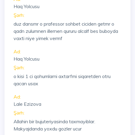
Haq Yolcusu
Şərh:
duz dansmr o prafessor sohbet ciciden getmr o
qadn zulumnen illernen qururu alcalf bes buboyda
vaxti niye yimek vermf
Ad:
Haq Yolcusu
Şərh:
o kisi 1 ci qohumlarni axtarfmi siqaretden otru
qacan usax
Ad:
Lale Ezizova
Şərh:
Allahin bir bujuteriyasinda taxmayiblar.
Makyajdanda yoxdu gozler ucur