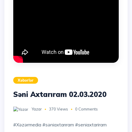
Xəbərlər
Səni Axtarıram 02.03.2020
Yazar
370 Views
0 Comments
#xəzərmedia #səniaxtarıram #seniaxtariram