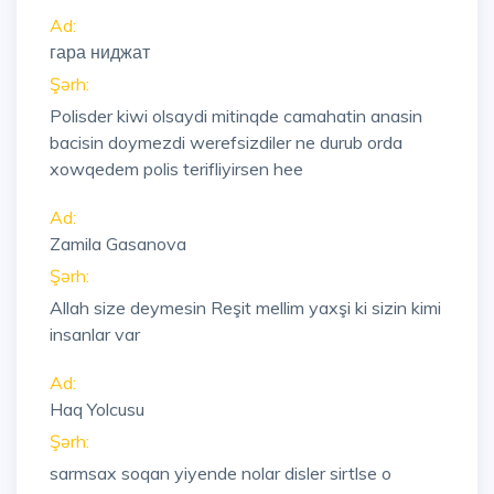
Ad:
гара ниджат
Şərh:
Polisder kiwi olsaydi mitinqde camahatin anasin
bacisin doymezdi werefsizdiler ne durub orda
xowqedem polis terifliyirsen hee
Ad:
Zamila Gasanova
Şərh:
Allah size deymesin Reşit mellim yaxşi ki sizin kimi
insanlar var
Ad:
Haq Yolcusu
Şərh:
sarmsax soqan yiyende nolar disler sirtlse o