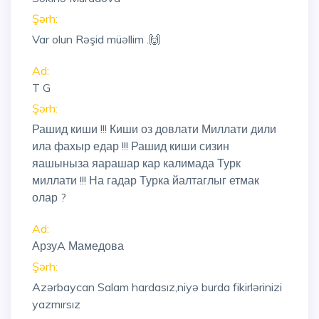
Şərh:
Var olun Rəşid müəllim .🙌
Ad:
T G
Şərh:
Рашид киши !!! Киши оз довлати Миллати дили
ила фахыр едар !!! Рашид киши сизин
яашыныза яарашар кар калимада Турк
миллати !!! На гадар Турка йалтаглыг етмак
олар ?
Ad:
АрзуA Мамедова
Şərh:
Azərbaycan Salam hardasız,niyə burda fikirlərinizi
yazmırsız