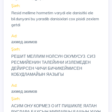
Şərh:
Resid mellime hormetim varydi ele danisitki ele
bil.dunyani bu yaradib danisixlari cox pisidi zexlem
getdi
Ad:
ахмед акимов
Şərh:
РЕШИТ МЕЛЛИМ НОЛСУН ОХУМУСУЗ. СИЗ
РЕСМИЙЕНИН ТАЛЕЙИНИ ИЗЛЕМЕДЕН
ДЕЙИРСЕН ЧИЧИ БИЧИКЕЙМИСЕН
КОБУДЛАМАЙЫН ЯАЗЫГЫ
Ad:
ахмед акимов
Şərh:
АСИМ ОНУ КОРМЕЗ О ИТ ПИШИКЛЕ ЯАТАН
РУСЛАРА БАХСЫН МУРДАРЧЫ БАШЫН УЧУН