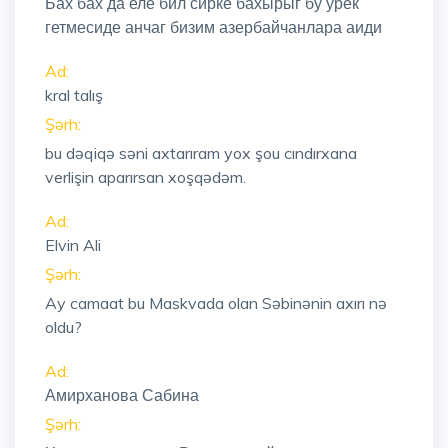
Бах бах да еле бил сирке бахырыг бу урек
гетмесиде анчаг бизим азербайчанлара аиди
Ad:
kral talış
Şərh:
bu dəqiqə səni axtarıram yox şou cındırxana
verlişin aparırsan xoşqədəm.
Ad:
Elvin Ali
Şərh:
Ay camaat bu Maskvada olan Səbinənin axırı nə
oldu?
Ad:
Амирханова Сабина
Şərh: