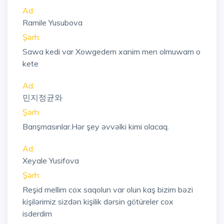
Ad:
Ramile Yusubova
Şərh:
Sawa kedi var Xowgedem xanim men olmuwam o
kete
Ad:
민지정균와
Şərh:
Barışmasınlar.Hər şey əvvəlki kimi olacaq.
Ad:
Xeyale Yusifova
Şərh:
Reşid mellim cox saqolun var olun kaş bizim bəzi
kişilərimiz sizdən kişilik dərsin götüreler cox
isderdim