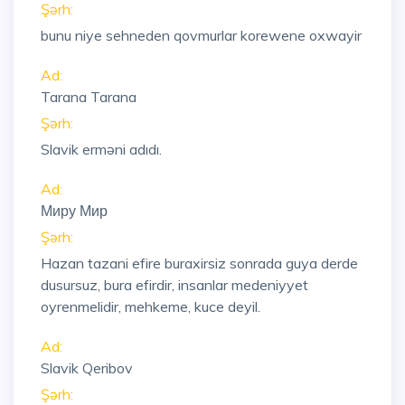
Şərh:
bunu niye sehneden qovmurlar korewene oxwayir
Ad:
Tarana Tarana
Şərh:
Slavik erməni adıdı.
Ad:
Миру Мир
Şərh:
Hazan tazani efire buraxirsiz sonrada guya derde
dusursuz, bura efirdir, insanlar medeniyyet
oyrenmelidir, mehkeme, kuce deyil.
Ad:
Slavik Qeribov
Şərh: