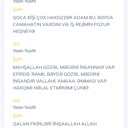
Yasin Yusifli
Şərh:
QOCA KİŞİ ÇOX HAKSIZDIR! ADAM BU, BOYDA
CAMAHATIN VAXDINI VƏ, İŞ REJİMİN POZUR
HEŞNEYƏ!
Ad:
Yasin Yusifli
Şərh:
MAHŞALLAH GÖZƏL MƏDƏNİ İNSANNAR VAR
EFİRDƏ, RAMİL BƏYDƏ GÖZƏL MƏDƏNİ
İNSANDIR VALLAHİ, AMAAA, ƏMMASI VAR
HAKQIMI HƏLAL ETMİRƏM! ÇÜNKİ!
Ad:
Yasin Yusifli
Şərh:
QALAN FİKİRLƏRİ İİNŞAALLAH ALLAH