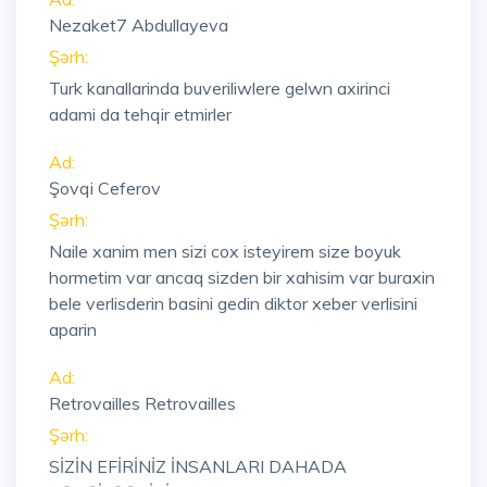
Nezaket7 Abdullayeva
Şərh:
Turk kanallarinda buveriliwlere gelwn axirinci
adami da tehqir etmirler
Ad:
Şovqi Ceferov
Şərh:
Naile xanim men sizi cox isteyirem size boyuk
hormetim var ancaq sizden bir xahisim var buraxin
bele verlisderin basini gedin diktor xeber verlisini
aparin
Ad:
Retrovailles Retrovailles
Şərh:
SİZİN EFİRİNİZ İNSANLARI DAHADA