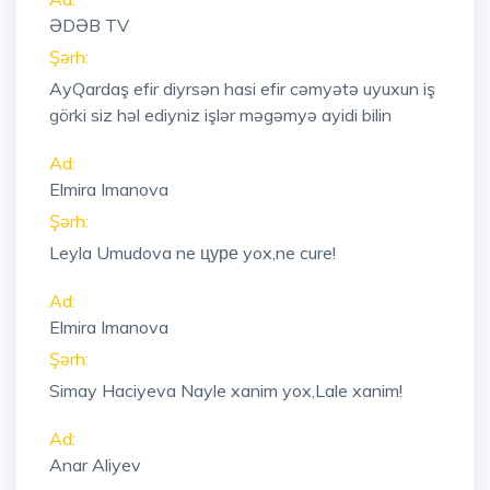
ƏDƏB TV
Şərh:
AyQardaş efir diyrsən hasi efir cəmyətə uyuxun iş
görki siz həl ediyniz işlər məgəmyə ayidi bilin
Ad:
Elmira Imanova
Şərh:
Leyla Umudova ne цуре yox,ne cure!
Ad:
Elmira Imanova
Şərh:
Simay Haciyeva Nayle xanim yox,Lale xanim!
Ad:
Anar Aliyev