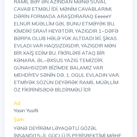
RAMİL BƏY ƏN AZINDAN MƏNƏ SUVAL
CAVAB ETMƏLİ İDİ, MƏNİM CAVABLARIMI,
DƏRİN FORMADA ARAŞDIRARAQ EeeeeY
ELNUR MÜƏLLİM GƏL BUNU ETMƏYƏK BU,
KİMDİKİ SRAVİ HEYƏTDİR, YAZIGDIR 1~DƏFƏ
BƏRPA OLUB HƏLƏ YÜK ALTDADI İKİ, ŞİKAS
EVLADI VAR HAQSIZDIGDIR, YAZIGDIR MƏN
BİR XAİŞ EDİM BU, FİKİRLƏRİ ATAQ BİR
KƏNARA, ƏL~ƏXSUS YAZIG TEMİZDİR,
GÜNAHSIZDIR BİZİMDE BALAMIZ VAR
MEHDİYEV SƏNİN DƏ, 1, OGUL EVLADIN VAR,
ETMİYƏK SÖZÜN DEYƏRƏK RAMİL MÜƏLLİM
ÖZ FİKİRİNİSƏDƏ BİLDİRMƏLİ İDİ!
Ad:
Yasin Yusifli
Şərh:
YƏNƏ DEYİRƏM LƏYAQƏTLİ GÖZƏL
İNSANDI15~İL GÜCLÜ İŞ PERİSBEKTİMİ MƏHF