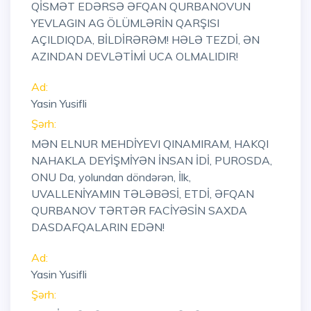
QİSMƏT EDƏRSƏ ƏFQAN QURBANOVUN
YEVLAGIN AG ÖLÜMLƏRİN QARŞISI
AÇILDIQDA, BİLDİRƏRƏM! HƏLƏ TEZDİ, ƏN
AZINDAN DEVLƏTİMİ UCA OLMALIDIR!
Ad:
Yasin Yusifli
Şərh:
MƏN ELNUR MEHDİYEVI QINAMIRAM, HAKQI
NAHAKLA DEYİŞMİYƏN İNSAN İDİ, PUROSDA,
ONU Da, yolundan döndərən, İlk,
UVALLENİYAMIN TƏLƏBƏSİ, ETDİ, ƏFQAN
QURBANOV TƏRTƏR FACİYƏSİN SAXDA
DASDAFQALARIN EDƏN!
Ad:
Yasin Yusifli
Şərh: