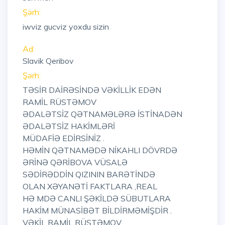
Şərh:
iwviz gucviz yoxdu sizin
Ad:
Slavik Qeribov
Şərh:
TƏSİR DAİRƏSİNDƏ VƏKİLLİK EDƏN
RAMİL RÜSTƏMOV
ƏDALƏTSİZ QƏTNAMƏLƏRƏ İSTİNADƏN
ƏDALƏTSİZ HAKİMLƏRİ
MÜDAFİƏ EDİRSİNİZ .
HƏMİN QƏTNAMƏDƏ NİKAHLI DÖVRDƏ
ƏRİNƏ QƏRİBOVA VÜSALƏ
SƏDİRƏDDİN QIZININ BARƏTİNDƏ
OLAN XƏYANƏTİ FAKTLARA ,REAL
HƏ MDƏ CANLI ŞƏKİLDƏ SÜBUTLARA
HAKİM MÜNASİBƏT BİLDİRMƏMİŞDİR .
VƏKİL RAMİL RÜSTƏMOV