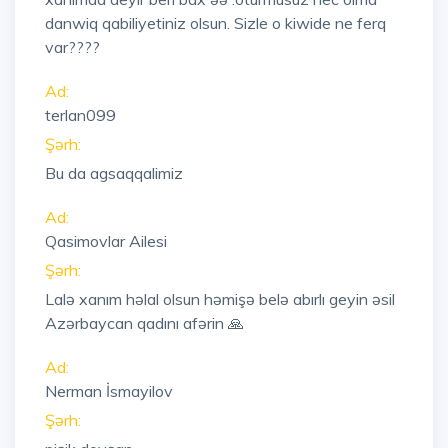
danwiq qabiliyetiniz olsun. Sizle o kiwide ne ferq
var????
Ad:
terlan099
Şərh:
Bu da agsaqqalimiz
Ad:
Qasimovlar Ailesi
Şərh:
Lalə xanım həlal olsun həmişə belə abırlı geyin əsil
Azərbaycan qadını afərin 🙏
Ad:
Nerman İsmayilov
Şərh: