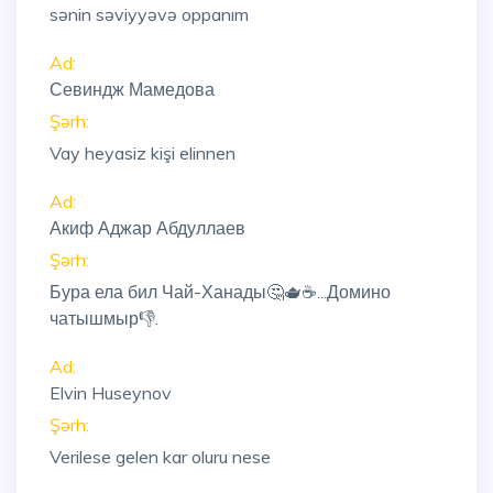
sənin səviyyəvə oppanım
Ad:
Севиндж Мамедова
Şərh:
Vay heyasiz kişi elinnen
Ad:
Акиф Аджар Абдуллаев
Şərh:
Бура ела бил Чай-Ханады🤔🫖☕...Домино
чатышмыр👎.
Ad:
Elvin Huseynov
Şərh:
Verilese gelen kar oluru nese