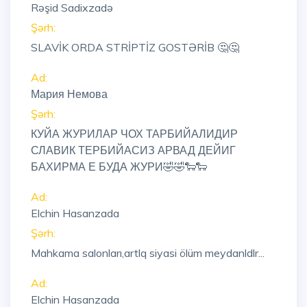
Rəşid Sadixzadə
Şərh:
SLAVİK ORDA STRİPTİZ GOSTƏRİB 🤔🤔
Ad:
Мария Немова
Şərh:
КУЙА ЖУРИЛАР ЧОХ ТАРБИЙАЛИДИР
СЛАВИК ТЕРБИЙАСИЗ АРВАД ДЕЙИГ
БАХИРМА Е БУДА ЖУРИ🤣🤣🐑🐑
Ad:
Elchin Hasanzada
Şərh:
Mahkama salonları,artlq siyasi ölüm meydanldlr...
Ad:
Elchin Hasanzada