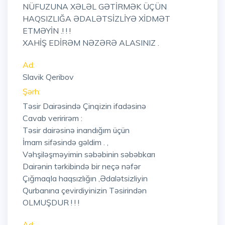
NÜFUZUNA XƏLƏL GƏTİRMƏK ÜÇÜN
HAQSIZLIĞA ƏDALƏTSİZLİYƏ XİDMƏT
ETMƏYİN .! ! !
XAHİŞ EDİRƏM NƏZƏRƏ ALASINIZ .
Ad:
Slavik Qeribov
Şərh:
Təsir Dairəsində Çinqizin ifadəsinə
Cavab veririrəm :
Təsir dairəsinə inandığım üçün
İmam sifəsində gəldim . ,
Vəhşiləşməyimin səbəbinin səbəbkarı
Dairənin tərkibində bir neçə nəfər
Çığmaqla haqsızlığın ,Ədalətsizliyin
Qurbanına çevirdiyinizin Təsirindən
OLMUŞDUR ! ! !
Ad: