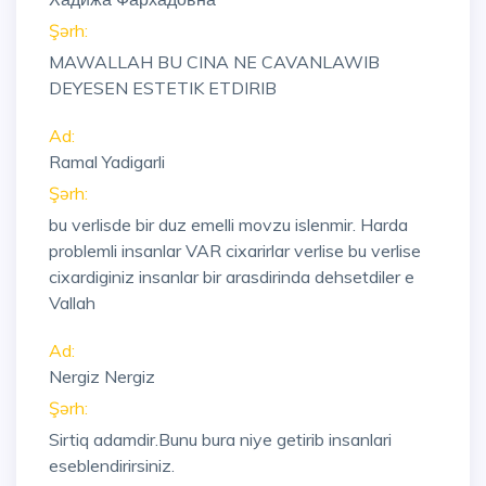
Şərh:
MAWALLAH BU CINA NE CAVANLAWIB
DEYESEN ESTETIK ETDIRIB
Ad:
Ramal Yadigarli
Şərh:
bu verlisde bir duz emelli movzu islenmir. Harda
problemli insanlar VAR cixarirlar verlise bu verlise
cixardiginiz insanlar bir arasdirinda dehsetdiler e
Vallah
Ad:
Nergiz Nergiz
Şərh:
Sirtiq adamdir.Bunu bura niye getirib insanlari
eseblendirirsiniz.