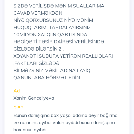
SİZDƏ VERİLİŞDƏ MƏNİM SUALLARIMA
CAVAB VERMƏKDƏN
NİYƏ QORXURSUNUZ NİYƏ MƏNİM
HÜQUQLARIMI TAPDALAYIRSINIZ
10MİLYON XALQIIN QARTISINDA
HƏQİQƏTİ TƏSİR DAİRƏSİ VERİLİSİNDƏ
GİZLƏDƏ BİLƏRSİNİZ .
XƏYANƏTİ SÜBÜTA YETİRƏN REALLIQLARI
,FAKTLARI GİZLƏDƏ
BİLMƏZSİNİZ .VƏKİL ADINA LAYİQ
QANUNLARA HÖRMƏT EDİN .
Ad:
Xanim Genceliyeva
Şərh:
Bunun danişiqina bax yaşdı adama deyir bağirma
ee nc nc nc ayibdi valah ayibdi bunun danişiqina
bax auuu ayibdi