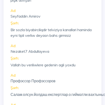
pişik dovşan
Ad:
Seyfaddin Amirov
Şərh:
Bir sozla biyabirciliqdir telviziya kanallari haminda
eyni tipli verliw deyasn bahs girmisiz
Ad:
Nezaket7 Abdullayeva
Şərh:
Vallah bu veriliwlere gedenin agli yoxdu
Ad:
Профэссор Профэссоров
Şərh:
Салам.олсун.йолдаш.експертлар.о.гийматли.вахтынызы
Ad: