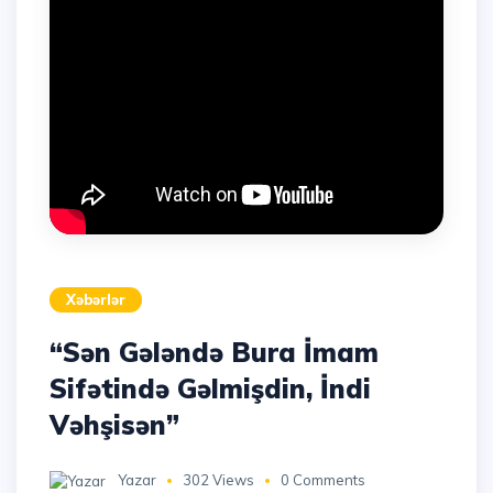
Xəbərlər
“Sən Gələndə Bura İmam
Sifətində Gəlmişdin, İndi
Vəhşisən”
Yazar
302 Views
0 Comments