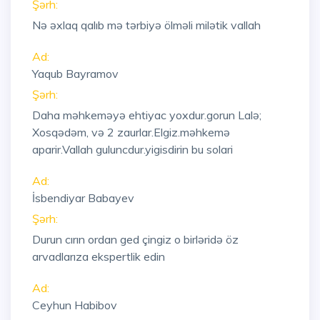
Şərh:
Nə əxlaq qalıb mə tərbiyə ölməli milətik vallah
Ad:
Yaqub Bayramov
Şərh:
Daha məhkeməyə ehtiyac yoxdur.gorun Lalə;
Xosqədəm, və 2 zaurlar.Elgiz.məhkemə
aparir.Vallah guluncdur.yigisdirin bu solari
Ad:
İsbendiyar Babayev
Şərh:
Durun cırın ordan ged çingiz o birləridə öz
arvadlarıza ekspertlik edin
Ad:
Ceyhun Habibov