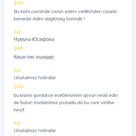
Şərh:
Bu kishi cisminde cixish edeni verillishden cixarib
kenarda dalini dagitmag lazimdir !
Ad:
Нумуна Юсифова
Şərh:
Киши пис ешидир
Ad:
Unutulmaz hatiralar
Şərh:
bu kiwini gordukce eseblewirem qovun redd edin
de butun eseblerimiz pozuldu da bu cure veriliw
heyif
Ad:
Unutulmaz hatiralar