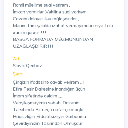
Ramil müəllimə sual verirəm ,
İmkan vermirlər ,Vəkilinə sual verirəm
Cavabı dolayıcı iləuzağlaşdırırlar ,
Mənim tam şəkildə izahat verməyimdən niyə Lalə
xanım qorxur .! ! !
BASGA FORMADA MƏZMUNUNDAN
UZAĞLAŞDIRIR ! ! !
Ad:
Slavik Qeribov
Şərh:
Çinqizin ifadəsinə cavab verirəm ....!
Efirə Təsir Dairəsinə inandığım üçün
İmam sifətində gəldim ..,,
Vəhşiləşməyimin səbəbi Dairənin
Tərsibində Bir neçə nəfər çıxmaqla
Haqsızlığın ,Ədalətsizliyin Gurbanına
Çevirdiyinizin Təsirindən Olmuşdur