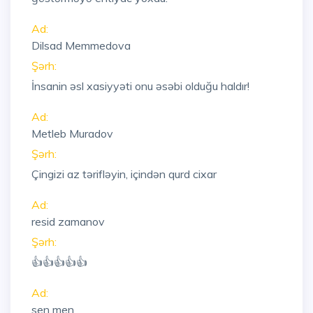
Ad:
Dilsad Memmedova
Şərh:
İnsanin əsl xasiyyəti onu əsəbi olduğu haldır!
Ad:
Metleb Muradov
Şərh:
Çingizi az tərifləyin, içindən qurd cixar
Ad:
resid zamanov
Şərh:
👍👍👍👍👍
Ad:
sen men