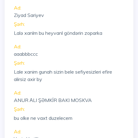
Ad:
Ziyad Sariyev
Şərh:
Lalə xanlm bu heyvanl göndərin zoparka
Ad:
aaabbbccc
Şərh:
Lale xanim gunah sizin bele sefiyesizleri efire
alirsiz axir by
Ad:
ANUR АLI ŞƏMKİR BAKI MOSKVA
Şərh:
bu olke ne vaxt duzelecem
Ad: