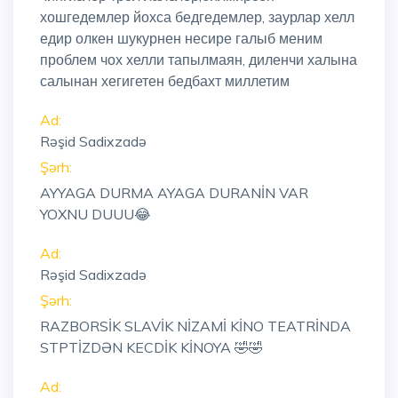
хошгедемлер йохса бедгедемлер, заурлар хелл
едир олкен шукурнен несире галыб меним
проблем чох хелли тапылмаян, диленчи халына
салынан хегигетен бедбахт миллетим
Ad:
Rəşid Sadixzadə
Şərh:
AYYAGA DURMA AYAGA DURANİN VAR
YOXNU DUUU😂
Ad:
Rəşid Sadixzadə
Şərh:
RAZBORSİK SLAVİK NİZAMİ KİNO TEATRİNDA
STPTİZDƏN KECDİK KİNOYA 🤣🤣
Ad: