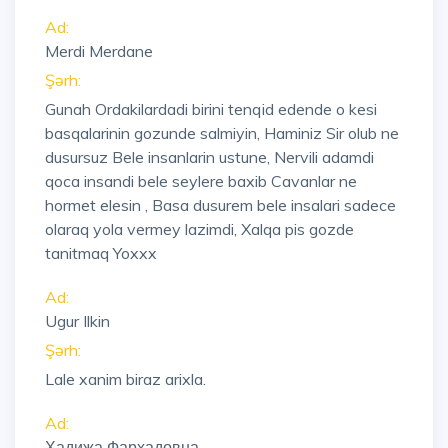
Ad:
Merdi Merdane
Şərh:
Gunah Ordakilardadi birini tenqid edende o kesi
basqalarinin gozunde salmiyin, Haminiz Sir olub ne
dusursuz Bele insanlarin ustune, Nervili adamdi
qoca insandi bele seylere baxib Cavanlar ne
hormet elesin , Basa dusurem bele insalari sadece
olaraq yola vermey lazimdi, Xalqa pis gozde
tanitmaq Yoxxx
Ad:
Ugur Ilkin
Şərh:
Lale xanim biraz arixla.
Ad:
Хадижа Фархадовна