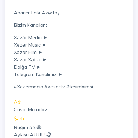
Aparıcı: Lalə Azərtaş
Bizim Kanallar :
Xəzər Media ►
Xəzər Music ►
Xəzər Film ►
Xəzər Xəbər ►
Dalğa TV ►
Telegram Kanalımız ►
#xezermedia #xezertv #tesirdairesi
Ad:
Cavid Muradov
Şərh:
Bağırməə.😂
Aykişu AUUU 😂