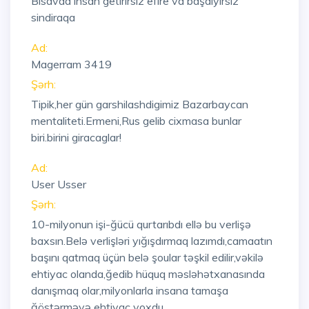
Bisavad insan getirirsiz efire va başdiyirsiz
sindiraqa
Ad:
Magerram 3419
Şərh:
Tipik,her gün garshilashdigimiz Bazarbaycan
mentaliteti.Ermeni,Rus gelib cixmasa bunlar
biri.birini giracaglar!
Ad:
User Usser
Şərh:
10-milyonun işi-ğücü qurtarıbdı ellə bu verlişə
baxsın.Belə verlişləri yığışdırmaq lazımdı,camaatın
başını qatmaq üçün belə şoular təşkil edilir,vəkilə
ehtiyac olanda,ğedib hüquq məsləhətxanasında
danışmaq olar,milyonlarla insana tamaşa
ğöstərməyə ehtiyac yoxdu.