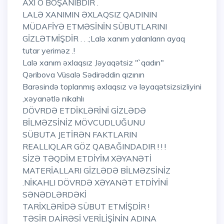
AXI O BOŞANIBDIR .
LALƏ XANIMIN ƏXLAQSIZ QADININ
MÜDAFİYƏ ETMƏSİNİN SÜBUTLARINI
GİZLƏTMİŞDİR . . .;Lalə xanım yalanların ayaq
tutar yeriməz .!
Lalə xanım əxlaqsız ,ləyaqətsiz "`qadın"
Qəribova Vüsalə Sədirəddin qızının
Barəsində toplanmış əxlaqsız və ləyaqətsizsizliyini
,xəyanətlə nikahlı
DÖVRDƏ ETDİKLƏRİNİ GİZLƏDƏ
BİLMƏZSİNİZ MÖVCUDLUĞUNU
SÜBUTA JETİRƏN FAKTLARIN
REALLIQLAR GÖZ QABAĞINDADIR ! ! !
SİZƏ TƏQDİM ETDİYİM XƏYANƏTİ
MATERİALLARI GİZLƏDƏ BİLMƏZSİNİZ
.NİKAHLI DÖVRDƏ XƏYANƏT ETDİYİNİ
SƏNƏDLƏRDƏKİ
TARİXLƏRİDƏ SÜBUT ETMİŞDİR !
TƏSİR DAİRƏSİ VERİLİŞİNİN ADINA