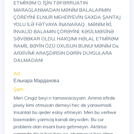
ETMİRƏM O, İŞİN TƏFƏRRUATIN
MARAGLANMADAN MƏNİM BALALARMIN
ÇÖREYİNİ ELNUR MEHDİYEVİN SAXDA ŞANTAJ
YOLU İLƏ FƏTVAYA İNANARAQ , MƏNİM İKİ,
İNVALİD BALAMIN ÇÖRƏYİNİ, KƏSİLMƏSİNƏ
SƏVƏBKAR OLDU, HAKQIMI HƏLAL ETMİRƏM
RAMİL BƏYİN ÖZÜ OXUSUN BUNU! MƏNİM Də,
ARXİVİMİ ARAŞDIRSIN DƏRİN DUYGULARA
DALMADAN!
Ad:
Ельнара Марданова
Şərh:
Men Cingiz beyi n tamawacisyam. Amma efirde
piwiy kimi otmusan demeyi hec de yarawmadi.
Insanlari bu qeder eskiy etmeyin. Men bu verliwe
baxmadim .yarmciq kanali deywdim. Bu cur
problemi olan insani bura getrmeyin. Aktirisa
xanimda deyir beri bax əə .oturmusuz hec olma