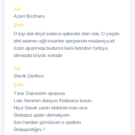
Ad:
Azeri Brothers
Şərh:
O kişi dəli deyil sadəcə qabında olan odu. O yaşda
ahıl adamın ağlı insanlar qarşısında mədəniyyəti
özün aparmaqı budursa belə birindən tərbiyə
almaqda böyük xətadır.
Ad:
Slavik Qeribov
Şərh:
Təsir Dairəsinin aparıcısı
Lalə Xanımın dolayıcı ifadəsinə baxın
Niyə Slavik sənin iddianla mən ona
Əxlaqsız qadın deməliyəm .
Sən hardan görmüsən o qadının
Əxlaqsızlığını ?