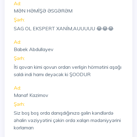
Ad:
MƏN HƏMİŞƏ ƏSGƏRƏM
Şərh:
SAG OL EKSPERT XANİM,AUUUUU 😂😂😂
Ad:
Babek Abdullayev
Şərh:
İti qovan kimi qovun ordan verlişin hörmətini aşağı
saldı indi hamı deyəcək ki ŞOODUR
Ad:
Manaf Kazimov
Şərh:
Siz boş boş orda danışdığınıza gəlin kəndlərdə
əhalin vəziyyətini çəkin orda xalqın mədəniyyərini
korlaman