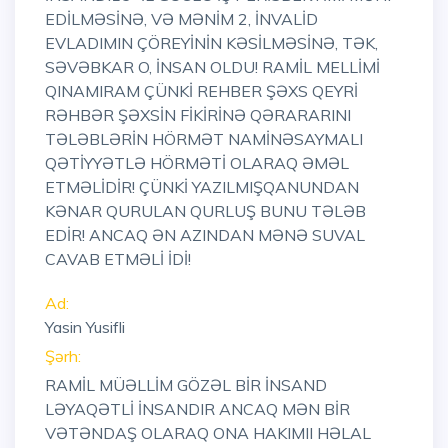
EDİLMƏSİNƏ, VƏ MƏNİM 2, İNVALİD
EVLADIMIN ÇÖREYİNİN KƏSİLMƏSİNƏ, TƏK,
SƏVƏBKAR O, İNSAN OLDU! RAMİL MELLİMİ
QINAMIRAM ÇÜNKİ REHBER ŞƏXS QEYRİ
RƏHBƏR ŞƏXSİN FİKİRİNƏ QƏRARARINI
TƏLƏBLƏRİN HÖRMƏT NAMİNƏSAYMALI
QƏTİYYƏTLƏ HÖRMƏTİ OLARAQ ƏMƏL
ETMƏLİDİR! ÇÜNKİ YAZILMIŞQANUNDAN
KƏNAR QURULAN QURLUŞ BUNU TƏLƏB
EDİR! ANCAQ ƏN AZINDAN MƏNƏ SUVAL
CAVAB ETMƏLİ İDİ!
Ad:
Yasin Yusifli
Şərh:
RAMİL MÜƏLLİM GÖZƏL BİR İNSAND
LƏYAQƏTLİ İNSANDIR ANCAQ MƏN BİR
VƏTƏNDAŞ OLARAQ ONA HAKIMII HƏLAL