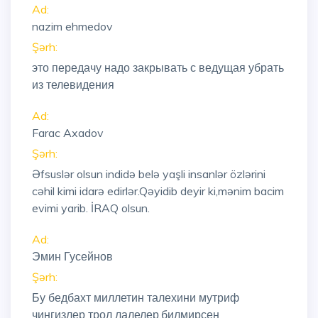
Ad:
nazim ehmedov
Şərh:
это передачу надо закрывать с ведущая убрать
из телевидения
Ad:
Farac Axadov
Şərh:
Əfsuslər olsun indidə belə yaşli insanlər özlərini
cəhil kimi idarə edirlər.Qəyidib deyir ki,mənim bacim
evimi yarib. İRAQ olsun.
Ad:
Эмин Гусейнов
Şərh:
Бу бедбахт миллетин талехини мутриф
чингизлер трол лалелер,билмирсен