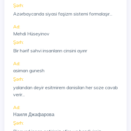
Şərh:
Azərbaycanda siyasi faşizm sistemi formalaşır...
Ad:
Mehdi Hüseyinov
Şərh:
Bir hərif səhvi insanların cinsini ayırır
Ad:
asiman gunesh
Şərh:
yalandan deyir esitmirem danisilan her soze cavab
verir...
Ad:
Наиля Джафарова
Şərh: