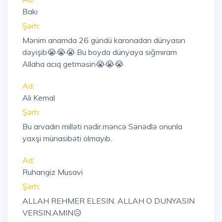
Bakı
Şərh:
Mənim anamda 26 gündü karonadan dünyasın
dəyişib😭😭😭.Bu boyda dünyaya sığmıram
Allaha acıq getməsin😭😭😭
Ad:
Ali Kemal
Şərh:
Bu arvadın milləti nədir.məncə Sənədlə onunla
yaxşi münasibəti olmayıb.
Ad:
Ruhangiz Musavi
Şərh:
ALLAH REHMER ELESIN. ALLAH O DUNYASIN
VERSIN.AMIN😥