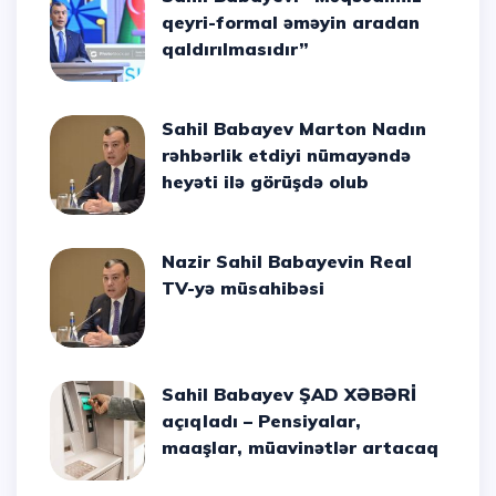
qeyri-formal əməyin aradan
qaldırılmasıdır”
Sahil Babayev Marton Nadın
rəhbərlik etdiyi nümayəndə
heyəti ilə görüşdə olub
Nazir Sahil Babayevin Real
TV-yə müsahibəsi
Sahil Babayev ŞAD XƏBƏRİ
açıqladı – Pensiyalar,
maaşlar, müavinətlər artacaq