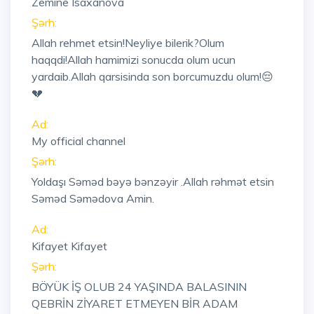
Zemine Isaxanova
Şərh:
Allah rehmet etsin!Neyliye bilerik?Olum
haqqdi!Allah hamimizi sonucda olum ucun
yardaib.Allah qarsisinda son borcumuzdu olum!😔
💔
Ad:
My official channel
Şərh:
Yoldaşı Səməd bəyə bənzəyir .Allah rəhmət etsin
Səməd Səmədova Amin.
Ad:
Kifayet Kifayet
Şərh:
BÖYÜK İŞ OLUB 24 YAŞINDA BALASININ
QEBRİN ZİYARET ETMEYEN BİR ADAM