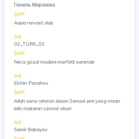
Гюнель Мирзоева
Şərh:
Aaaa nevaxt olub
Ad:
02_TÜRK_02
Şərh:
Necə gözəl mədəni mərfətli xanımdır
Ad:
Elchin Panahov
Şərh:
Allah sənə rəhmət eləsin Səməd əmi yaxşı insan
iidin məkanın cənnət olsun
Ad:
Samir Babayev
Şərh: