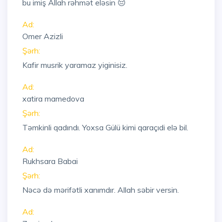
bu imiş Allah rəhmət eləsin 😔
Ad:
Omer Azizli
Şərh:
Kafir musrik yaramaz yiginisiz.
Ad:
xatira mamedova
Şərh:
Təmkinli qadındı. Yoxsa Gülü kimi qaraçıdi elə bil.
Ad:
Rukhsara Babai
Şərh:
Nəcə də mərifətli xanımdır. Allah səbir versin.
Ad: