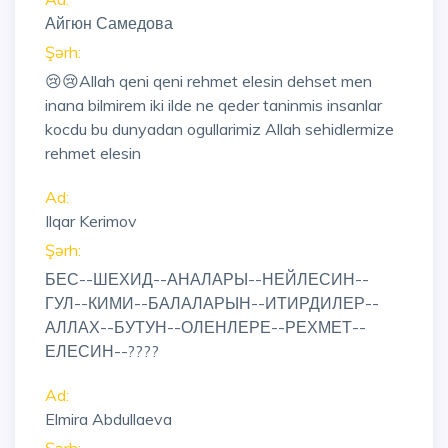
Айгюн Самедова
Şərh:
😢😢Allah qeni qeni rehmet elesin dehset men
inana bilmirem iki ilde ne qeder taninmis insanlar
kocdu bu dunyadan ogullarimiz Allah sehidlermize
rehmet elesin
Ad:
Ilqar Kerimov
Şərh:
БЕС--ШЕХИД--АНАЛАРЫ--НЕЙЛЕСИН--
ГУЛ--КИМИ--БАЛАЛАРЫН--ИТИРДИЛЕР--
АЛЛАХ--БУТУН--ОЛЕНЛЕРЕ--РЕХМЕТ--
ЕЛЕСИН--????
Ad:
Elmira Abdullaeva