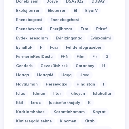
Donebilsem
Dosye
DSA2022
DUBAY
Ekolojiterror
Ekoterror
El
ElyarV
Enenebogcasi
Enenebogchasi
Eneneboxcasi
Enerjibazar
Erm
Etiraf
Evdekileresalam
Evinizinqonag
Evinxanimi
EynullaF
F
Faci
Felidendogruxeber
FermerinRealDostu
FHN
Film
Fir
G
Genderb
GezekBishirek
Goranboy
H
Haaqa
HaaqaM
Haqq
Hava
HavaLiman
Herseydaxil
Hindistan
I
Iclas
Idman
Iftar
Ikilioyun
Islahatlar
Itkil
Ixrac
Justiceforkhojaly
K
Kadrlarshobesi
Karantinhamam
Kayrat
Kimlereqaldisehne
Kinomen
Kitab