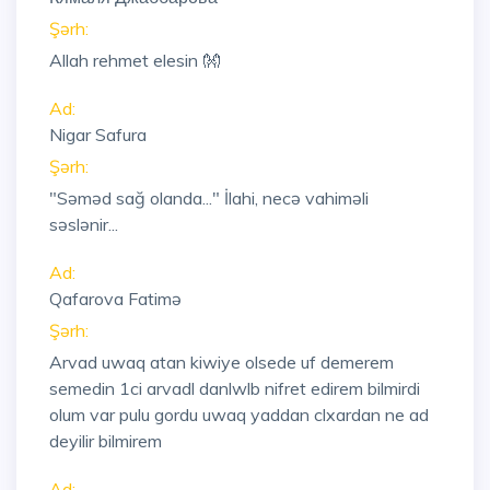
Şərh:
Allah rehmet elesin 👐
Ad:
Nigar Safura
Şərh:
"Səməd sağ olanda..." İlahi, necə vahiməli
səslənir...
Ad:
Qafarova Fatimə
Şərh:
Arvad uwaq atan kiwiye olsede uf demerem
semedin 1ci arvadl danlwlb nifret edirem bilmirdi
olum var pulu gordu uwaq yaddan clxardan ne ad
deyilir bilmirem
Ad: