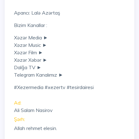
Aparıcı: Lalə Azərtaş
Bizim Kanallar :
Xəzər Media ►
Xəzər Music ►
Xəzər Film ►
Xəzər Xəbər ►
Dalğa TV ►
Telegram Kanalımız ►
#xezermedia #xezertv #tesirdairesi
Ad:
Ali Salam Nasirov
Şərh:
Allah rehmet elesin.