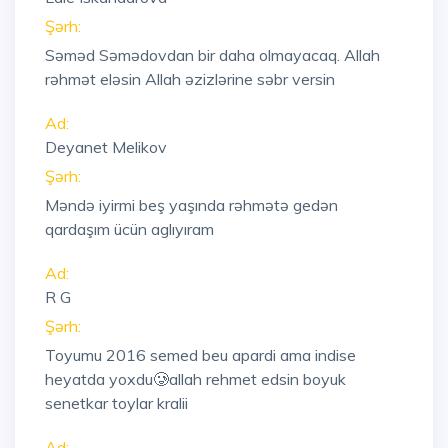
Şərh:
Səməd Səmədovdan bir daha olmayacaq. Allah
rəhmət eləsin Allah əzizlərine səbr versin
Ad:
Deyanet Melikov
Şərh:
Məndə iyirmi beş yaşında rəhmətə gedən
qardaşım ücün aglıyıram
Ad:
R G
Şərh:
Toyumu 2016 semed beu apardi ama indise
heyatda yoxdu🥲allah rehmet edsin boyuk
senetkar toylar kralii
Ad: