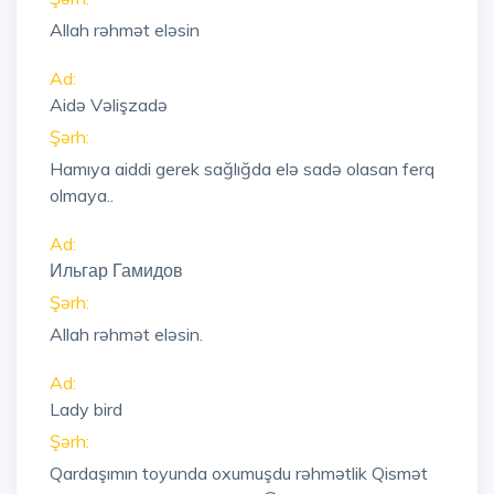
Allah rəhmət eləsin
Ad:
Aidə Vəlişzadə
Şərh:
Hamıya aiddi gerek sağlığda elə sadə olasan ferq
olmaya..
Ad:
Ильгар Гамидов
Şərh:
Allah rəhmət eləsin.
Ad:
Lady bird
Şərh:
Qardaşımın toyunda oxumuşdu rəhmətlik Qismət