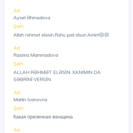
Ad:
Aysel Əhmədova
Şərh:
Allah rəhmət eləsin.Ruhu şad olsun.Amin!😔😔
Ad:
Rasima Mammadova
Şərh:
ALLAH RƏHMƏT ELƏSİN. XANIMIN DA
SƏBRİNİ VERSİN.
Ad:
Marlin Ivanovna
Şərh:
Какая приличная женщина
Ad: