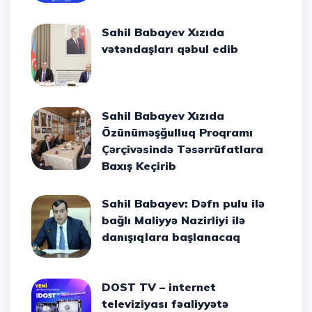
Sahil Babayev Xızıda
vətəndaşları qəbul edib
Sahil Babayev Xızıda
Özünüməşğulluq Proqramı
Çərçivəsində Təsərrüfatlara
Baxış Keçirib
Sahil Babayev: Dəfn pulu ilə
bağlı Maliyyə Nazirliyi ilə
danışıqlara başlanacaq
DOST TV – internet
televiziyası fəaliyyətə