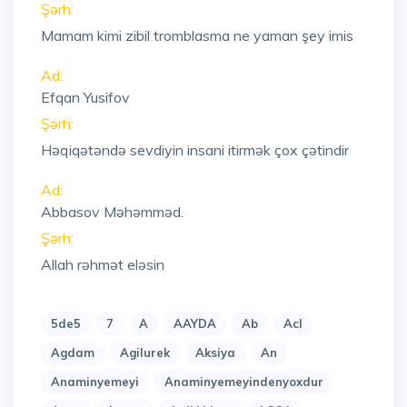
Şərh:
Mamam kimi zibil tromblasma ne yaman şey imis
Ad:
Efqan Yusifov
Şərh:
Həqiqətəndə sevdiyin insani itirmək çox çətindir
Ad:
Abbasov Məhəmməd.
Şərh:
Allah rəhmət eləsin
5de5
7
A
AAYDA
Ab
Acl
Agdam
Agilurek
Aksiya
An
Anaminyemeyi
Anaminyemeyindenyoxdur