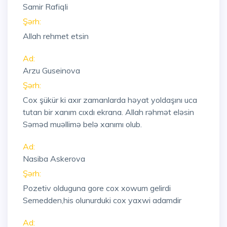
Samir Rafiqli
Şərh:
Allah rehmet etsin
Ad:
Arzu Guseinova
Şərh:
Cox şükür ki axır zamanlarda həyat yoldaşını uca
tutan bir xanım cıxdı ekrana. Allah rəhmət eləsin
Səməd muəllimə belə xanımı olub.
Ad:
Nasiba Askerova
Şərh:
Pozetiv olduguna gore cox xowum gelirdi
Semedden,his olunurduki cox yaxwi adamdir
Ad: