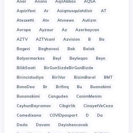
Anar
Anons
AqilAbbas
AQSA
AqsinYeni
Ar
Asiqmusqulatdivir
AT
Atesxetti
Atv
Atvnews
Autizm
Avropa
Ayzaur
Az
Azerbaycan
AZTV
AZTVcanl
Azvision
B
Ba
Bagevi
Baghavasi
Bak
Balak
Balyarmarkas
Beyl
Beyleqan
Beyn
BilikSaati
BirGunSizdeBirGunBizde
Birincistudiya
BiriVar
BizimBarel
BMT
BonaDea
Br
Brifinq
Bu
Buanakimi
Bunanakimi
Canguden
CanimMenim
CeyhunBayramov
Cibgirlik
CinayetVeCeza
Comedixana
COVIDpasport
D
Da
Dada
Davam
Deyishencavab