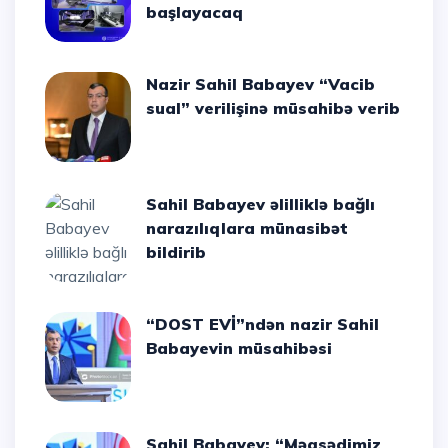
başlayacaq
Nazir Sahil Babayev “Vacib
sual” verilişinə müsahibə verib
Sahil Babayev əlilliklə bağlı
narazılıqlara münasibət
bildirib
“DOST EVİ”ndən nazir Sahil
Babayevin müsahibəsi
Sahil Babayev: “Məqsədimiz