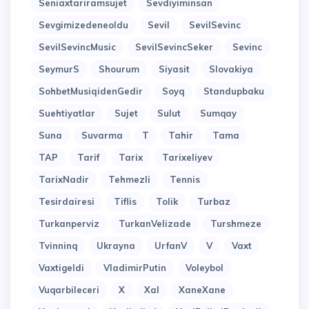
Seniaxtariramsujet
Sevdiyiminsan
Sevgimizedeneoldu
Sevil
SevilSevinc
SevilSevincMusic
SevilSevincSeker
Sevinc
SeymurS
Shourum
Siyasit
Slovakiya
SohbetMusiqidenGedir
Soyq
Standupbaku
Suehtiyatlar
Sujet
Sulut
Sumqay
Suna
Suvarma
T
Tahir
Tama
TAP
Tarif
Tarix
Tarixeliyev
TarixNadir
Tehmezli
Tennis
Tesirdairesi
Tiflis
Tolik
Turbaz
Turkanperviz
TurkanVelizade
Turshmeze
Tvinninq
Ukrayna
UrfanV
V
Vaxt
Vaxtigeldi
VladimirPutin
Voleybol
Vuqarbileceri
X
Xal
XaneXane