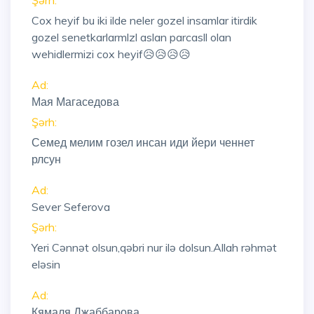
Şərh:
Cox heyif bu iki ilde neler gozel insamlar itirdik
gozel senetkarlarmlzl aslan parcasll olan
wehidlermizi cox heyif😥😥😥😥
Ad:
Мая Магаседова
Şərh:
Семед мелим гозел инсан иди йери ченнет
рлсун
Ad:
Sever Seferova
Şərh:
Yeri Cənnət olsun,qəbri nur ilə dolsun.Allah rəhmət
eləsin
Ad:
Кямаля Джаббарова