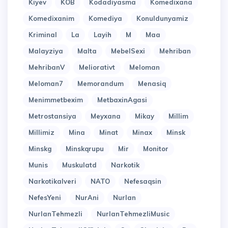
Kiyev
KOB
Kodadiyasma
Komedixana
Komedixanim
Komediya
Konuldunyamiz
Kriminal
La
Layih
M
Maa
Malayziya
Malta
MebelSexi
Mehriban
MehribanV
Meliorativt
Meloman
Meloman7
Memorandum
Menasiq
Menimmetbexim
MetbaxinAgasi
Metrostansiya
Meyxana
Mikay
Millim
Millimiz
Mina
Minat
Minax
Minsk
Minskg
Minskqrupu
Mir
Monitor
Munis
Muskulatd
Narkotik
Narkotikalveri
NATO
Nefesaqsin
NefesYeni
NurAni
Nurlan
NurlanTehmezli
NurlanTehmezliMusic