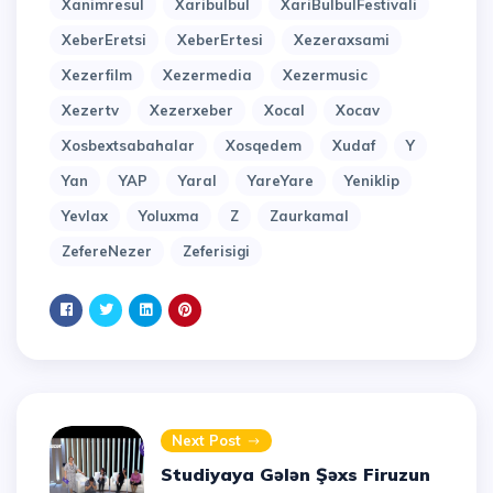
Xanimresul
Xaribulbul
XariBulbulFestivali
XeberEretsi
XeberErtesi
Xezeraxsami
Xezerfilm
Xezermedia
Xezermusic
Xezertv
Xezerxeber
Xocal
Xocav
Xosbextsabahalar
Xosqedem
Xudaf
Y
Yan
YAP
Yaral
YareYare
Yeniklip
Yevlax
Yoluxma
Z
Zaurkamal
ZefereNezer
Zeferisigi
Next Post
Studiyaya Gələn Şəxs Firuzun