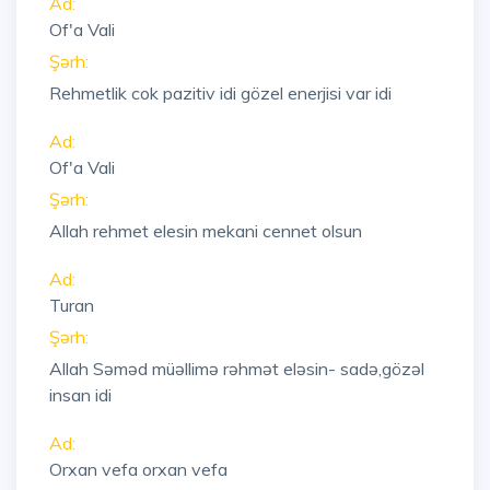
Ad:
Of'a Vali
Şərh:
Rehmetlik cok pazitiv idi gözel enerjisi var idi
Ad:
Of'a Vali
Şərh:
Allah rehmet elesin mekani cennet olsun
Ad:
Turan
Şərh:
Allah Səməd müəllimə rəhmət eləsin- sadə,gözəl
insan idi
Ad:
Orxan vefa orxan vefa