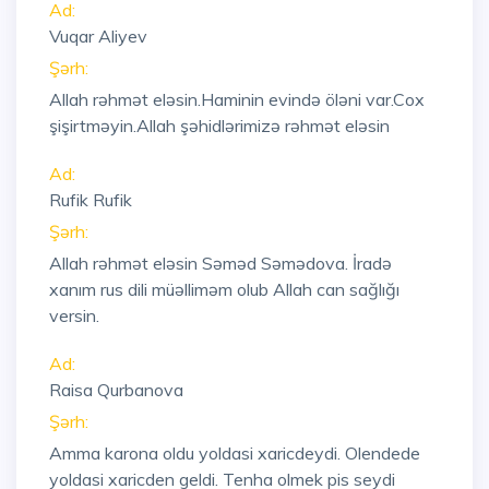
Ad:
Vuqar Aliyev
Şərh:
Allah rəhmət eləsin.Haminin evində öləni var.Cox
şişirtməyin.Allah şəhidlərimizə rəhmət eləsin
Ad:
Rufik Rufik
Şərh:
Allah rəhmət eləsin Səməd Səmədova. İradə
xanım rus dili müəlliməm olub Allah can sağlığı
versin.
Ad:
Raisa Qurbanova
Şərh:
Amma karona oldu yoldasi xaricdeydi. Olendede
yoldasi xaricden geldi. Tenha olmek pis seydi