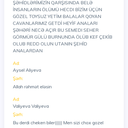
ŞƏHİDLƏRİMİZİN QARŞISINDA BELƏ
İNSANLARIN ÖLÜMÜ HECDI BİZİM ÜÇÜN
GÖZEL TOYSUZ YETİM BALALAR QOYAN
CAVANLARIMIZ GETDİ HEYİF ANALARI
ŞƏHƏRİ NECƏ AÇIR BU SEMEDI SEHER
GÖRMÜR GÜLÜ BURNUNDA ÖLÜB KEF ÇEKİB
OLUB REDD OLUN UTANIN ŞEHİD
ANALARDAN
Ad:
Aysel Aliyeva
Şərh:
Allah rəhmət eləsin
Ad:
Valiyeva Valiyeva
Şərh:
Bu derdi cheken biler((((( Men sizi chox gozel