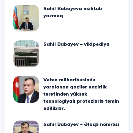
Sahil Babayeva məktub
yazmaq
Sahil Babayev – vikipediya
Vətən müharibəsində
yaralanan qazilər nazirlik
tərəfindən yüksək
texnologiyalı protezlərlə təmin
ediliblər.
Sahil Babayev – Əlaqə nömrəsi