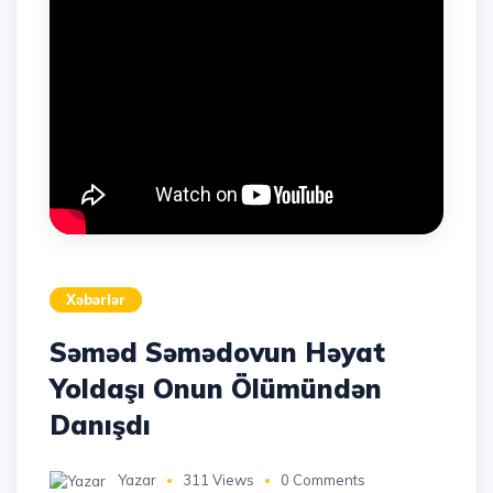
Xəbərlər
Səməd Səmədovun Həyat
Yoldaşı Onun Ölümündən
Danışdı
Yazar
311 Views
0 Comments