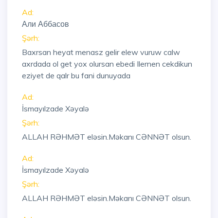
Ad:
Али Аббасов
Şərh:
Baxrsan heyat menasz gelir elew vuruw calw
axrdada ol get yox olursan ebedi Ilernen cekdikun
eziyet de qalr bu fani dunuyada
Ad:
İsmayılzade Xəyalə
Şərh:
ALLAH RƏHMƏT eləsin.Məkanı CƏNNƏT olsun.
Ad:
İsmayılzade Xəyalə
Şərh:
ALLAH RƏHMƏT eləsin.Məkanı CƏNNƏT olsun.