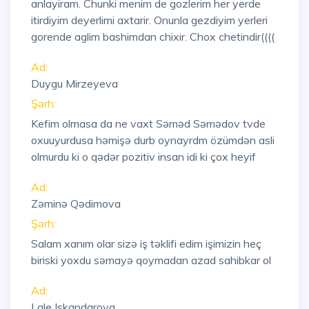
anlayiram. Chunki menim de gozlerim her yerde
itirdiyim deyerlimi axtarir. Onunla gezdiyim yerleri
gorende aglim bashimdan chixir. Chox chetindir((((
Ad:
Duygu Mirzeyeva
Şərh:
Kefim olmasa da ne vaxt Səməd Səmədov tvde
oxuuyurdusa həmişə durb oynayrdm özümdən asli
olmurdu ki o qədər pozitiv insan idi ki çox heyif
Ad:
Zəminə Qədimova
Şərh:
Salam xanım olar sizə iş təklifi edim işimizin heç
biriski yoxdu səmayə qoymadan azad sahibkar ol
Ad:
Lale Iskandarova