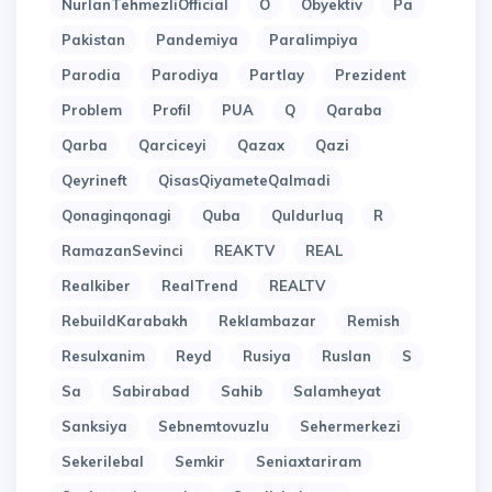
NurlanTehmezliOfficial
O
Obyektiv
Pa
Pakistan
Pandemiya
Paralimpiya
Parodia
Parodiya
Partlay
Prezident
Problem
Profil
PUA
Q
Qaraba
Qarba
Qarciceyi
Qazax
Qazi
Qeyrineft
QisasQiyameteQalmadi
Qonaginqonagi
Quba
Quldurluq
R
RamazanSevinci
REAKTV
REAL
Realkiber
RealTrend
REALTV
RebuildKarabakh
Reklambazar
Remish
Resulxanim
Reyd
Rusiya
Ruslan
S
Sa
Sabirabad
Sahib
Salamheyat
Sanksiya
Sebnemtovuzlu
Sehermerkezi
Sekerilebal
Semkir
Seniaxtariram