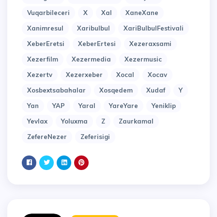
Vuqarbileceri
X
Xal
XaneXane
Xanimresul
Xaribulbul
XariBulbulFestivali
XeberEretsi
XeberErtesi
Xezeraxsami
Xezerfilm
Xezermedia
Xezermusic
Xezertv
Xezerxeber
Xocal
Xocav
Xosbextsabahalar
Xosqedem
Xudaf
Y
Yan
YAP
Yaral
YareYare
Yeniklip
Yevlax
Yoluxma
Z
Zaurkamal
ZefereNezer
Zeferisigi