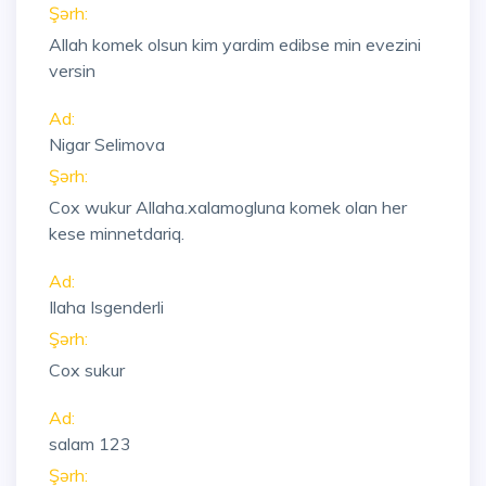
Şərh:
Allah komek olsun kim yardim edibse min evezini
versin
Ad:
Nigar Selimova
Şərh:
Cox wukur Allaha.xalamogluna komek olan her
kese minnetdariq.
Ad:
Ilaha Isgenderli
Şərh:
Cox sukur
Ad:
salam 123
Şərh: