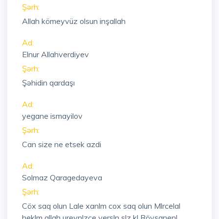
Şərh:
Allah kömeyvüz olsun inşallah
Ad:
Elnur Allahverdiyev
Şərh:
Şəhidin qardaşı
Ad:
yegane ismayilov
Şərh:
Can size ne etsek azdi
Ad:
Solmaz Qaragedayeva
Şərh:
Cöx saq olun Lale xanlm cox saq olun Mlrcelal
heklm allah ureynlzce versln slz kl Rövşanenl