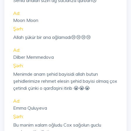
Sehid analari sizin ag saclariza qurban😢
Ad:
Moon Moon
Şərh:
Allah şükür bir ana ağlamadı😢😢😢😢
Ad:
Dilber Memmedova
Şərh:
Menimde anam şehid bayisidi allah butun
şehidlerimize rehmet elesin şehid bayisi olmaq çox
çetindi çünki o qarďaşini itirib 😭😭😭
Ad:
Emma Quluyeva
Şərh:
Bu mənim xalam oğludu Cox sağolun guclu