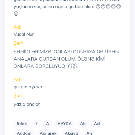
yaşlarına saçlarının ağına qurban olum 😢😢😢😢😢
😢
Ad:
Vusal Nur
Şərh:
ŞƏHİDLƏRİMİZƏ, ONLARI DÜNYAYA GƏTİRƏN
ANALARA QURBAN OLUM. ÖLƏNƏ KİMİ
ONLARA BORCLUYUQ. 🇦🇿
Ad:
gül pasayeva
Şərh:
yazıq analar
5de5
7
A
AAYDA
Ab
Acl
Agdam
Agilurek
Aksiya
An