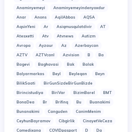
Anaminyemeyi
Anaminyemeyindenyoxdur
Anar
Anons
AqilAbbas
AQSA
AqsinYeni
Ar
Asiqmusqulatdivir
AT
Atesxetti
Atv
Atvnews
Autizm
Avropa
Ayzaur
Az
Azerbaycan
AZTV
AZTVcanl
Azvision
B
Ba
Bagevi
Baghavasi
Bak
Balak
Balyarmarkas
Beyl
Beyleqan
Beyn
BilikSaati
BirGunSizdeBirGunBizde
Birincistudiya
BiriVar
BizimBarel
BMT
BonaDea
Br
Brifinq
Bu
Buanakimi
Bunanakimi
Canguden
CanimMenim
CeyhunBayramov
Cibgirlik
CinayetVeCeza
Comedixana
COVIDpasport
D
Da