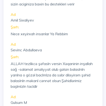
sizin aciginiza baxin bu destekleri verir
Ad:
Amil Sixaliyev
Şərh:
Nece xeyirxah insanlar Ya Rebbim
Ad:
Sevinc Abdullaeva
Şərh:
ALLAH tezlikcə şəfasln versin Xəqaninin inşallah
sağ -salamat əməliyyat olub gəlsin balaslnln
yanlna o gözəl baclmlza da səbr diləyirəm şəhid
balaslnln məkanl cənnət olsun.Şəhidlərimiz
başlmlzln tacldlr
Ad:
Gulsum M