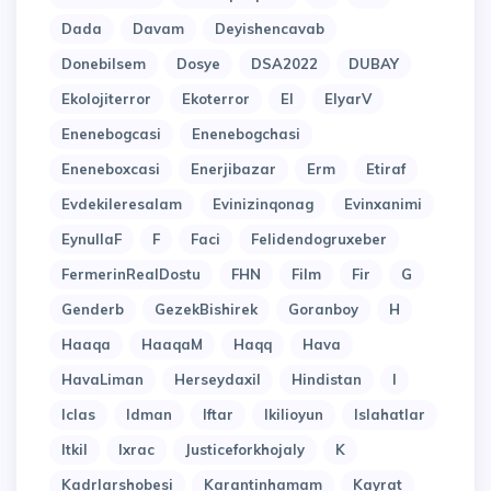
Dada
Davam
Deyishencavab
Donebilsem
Dosye
DSA2022
DUBAY
Ekolojiterror
Ekoterror
El
ElyarV
Enenebogcasi
Enenebogchasi
Eneneboxcasi
Enerjibazar
Erm
Etiraf
Evdekileresalam
Evinizinqonag
Evinxanimi
EynullaF
F
Faci
Felidendogruxeber
FermerinRealDostu
FHN
Film
Fir
G
Genderb
GezekBishirek
Goranboy
H
Haaqa
HaaqaM
Haqq
Hava
HavaLiman
Herseydaxil
Hindistan
I
Iclas
Idman
Iftar
Ikilioyun
Islahatlar
Itkil
Ixrac
Justiceforkhojaly
K
Kadrlarshobesi
Karantinhamam
Kayrat