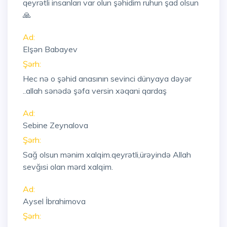
qeyrətli insanları var olun şəhidim ruhun şad olsun
🙏
Ad:
Elşən Babayev
Şərh:
Hec nə o şəhid anasının sevinci dünyaya dəyər
..allah sənədə şəfa versin xəqani qardaş
Ad:
Sebine Zeynalova
Şərh:
Sağ olsun mənim xalqim.qeyrətli,ürəyində Allah
sevğısi olan mərd xalqim.
Ad:
Aysel İbrahimova
Şərh: