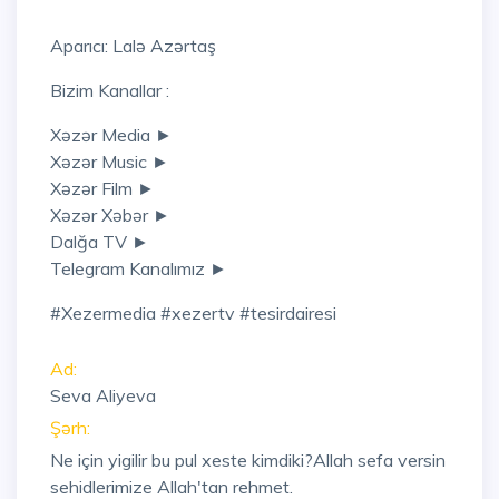
Aparıcı: Lalə Azərtaş
Bizim Kanallar :
Xəzər Media ►
Xəzər Music ►
Xəzər Film ►
Xəzər Xəbər ►
Dalğa TV ►
Telegram Kanalımız ►
#xezermedia #xezertv #tesirdairesi
Ad:
Seva Aliyeva
Şərh:
Ne için yigilir bu pul xeste kimdiki?Allah sefa versin
sehidlerimize Allah'tan rehmet.