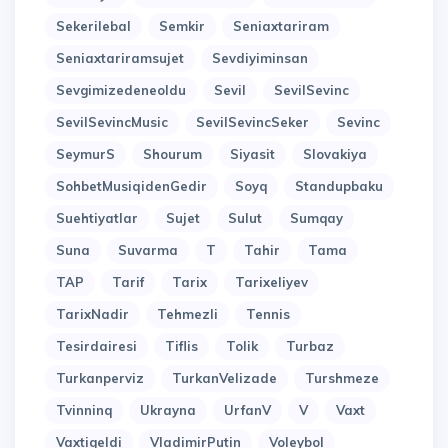
Sekerilebal
Semkir
Seniaxtariram
Seniaxtariramsujet
Sevdiyiminsan
Sevgimizedeneoldu
Sevil
SevilSevinc
SevilSevincMusic
SevilSevincSeker
Sevinc
SeymurS
Shourum
Siyasit
Slovakiya
SohbetMusiqidenGedir
Soyq
Standupbaku
Suehtiyatlar
Sujet
Sulut
Sumqay
Suna
Suvarma
T
Tahir
Tama
TAP
Tarif
Tarix
Tarixeliyev
TarixNadir
Tehmezli
Tennis
Tesirdairesi
Tiflis
Tolik
Turbaz
Turkanperviz
TurkanVelizade
Turshmeze
Tvinninq
Ukrayna
UrfanV
V
Vaxt
Vaxtigeldi
VladimirPutin
Voleybol