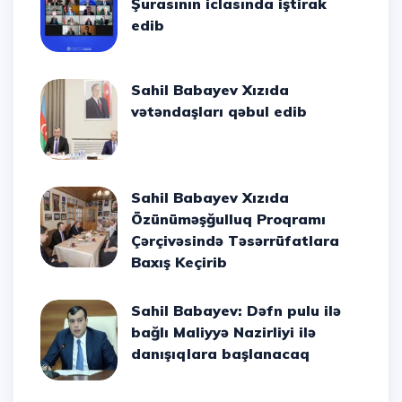
Şurasının iclasında iştirak
edib
Sahil Babayev Xızıda
vətəndaşları qəbul edib
Sahil Babayev Xızıda
Özünüməşğulluq Proqramı
Çərçivəsində Təsərrüfatlara
Baxış Keçirib
Sahil Babayev: Dəfn pulu ilə
bağlı Maliyyə Nazirliyi ilə
danışıqlara başlanacaq