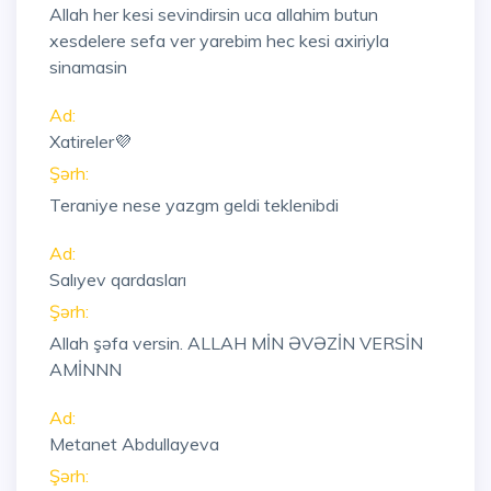
Allah her kesi sevindirsin uca allahim butun
xesdelere sefa ver yarebim hec kesi axiriyla
sinamasin
Ad:
Xatireler💜
Şərh:
Teraniye nese yazgm geldi teklenibdi
Ad:
Salıyev qardasları
Şərh:
Allah şəfa versin. ALLAH MİN ƏVƏZİN VERSİN
AMİNNN
Ad:
Metanet Abdullayeva
Şərh: