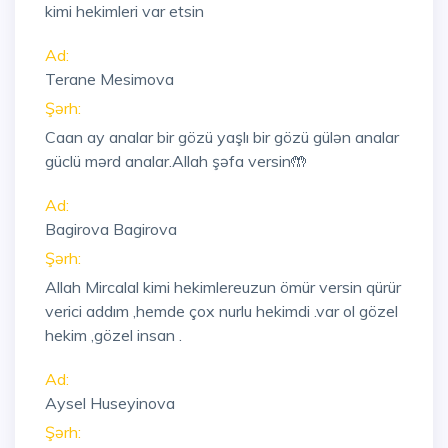
kimi hekimleri var etsin
Ad:
Terane Mesimova
Şərh:
Caan ay analar bir gözü yaşlı bir gözü gülən analar
güclü mərd analar.Allah şəfa versin🤲
Ad:
Bagirova Bagirova
Şərh:
Allah Mircalal kimi hekimlereuzun ömür versin qürür
verici addım ,hemde çox nurlu hekimdi .var ol gözel
hekim ,gözel insan .
Ad:
Aysel Huseyinova
Şərh: