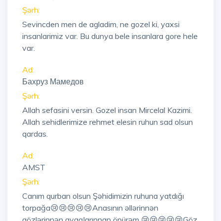
Şərh:
Sevincden men de agladim, ne gozel ki, yaxsi
insanlarimiz var. Bu dunya bele insanlara gore hele
var.
Ad:
Бахруз Мамедов
Şərh:
Allah sefasini versin. Gozel insan Mircelal Kazimi.
Allah sehidlerimize rehmet elesin ruhun sad olsun
qardas.
Ad:
AMST
Şərh:
Canım qurban olsun Şəhidimizin ruhuna yatdığı
torpağa😢😢😢😢😢Anasının əllərinnən
gözlərinnən ayaqlarınnan öpürəm 😢😢😢😢😢Göz