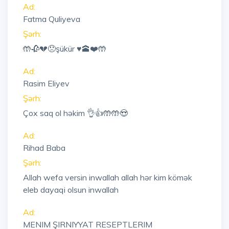
Ad:
Fatma Quliyeva
Şərh:
🤲🥀💔😞şükür ♥️🕋❤️🤲
Ad:
Rasim Eliyev
Şərh:
Çox saq ol həkim 👌👍🤲🤲😍
Ad:
Rihad Baba
Şərh:
Allah wefa versin inwallah allah hər kim kömək
eleb dayaqi olsun inwallah
Ad:
MENIM ŞIRNIYYAT RESEPTLERIM