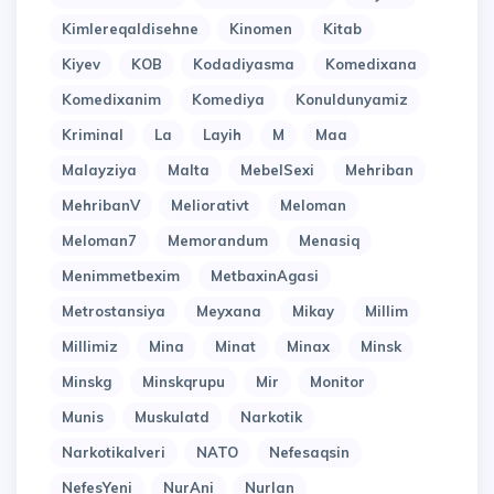
Kimlereqaldisehne
Kinomen
Kitab
Kiyev
KOB
Kodadiyasma
Komedixana
Komedixanim
Komediya
Konuldunyamiz
Kriminal
La
Layih
M
Maa
Malayziya
Malta
MebelSexi
Mehriban
MehribanV
Meliorativt
Meloman
Meloman7
Memorandum
Menasiq
Menimmetbexim
MetbaxinAgasi
Metrostansiya
Meyxana
Mikay
Millim
Millimiz
Mina
Minat
Minax
Minsk
Minskg
Minskqrupu
Mir
Monitor
Munis
Muskulatd
Narkotik
Narkotikalveri
NATO
Nefesaqsin
NefesYeni
NurAni
Nurlan