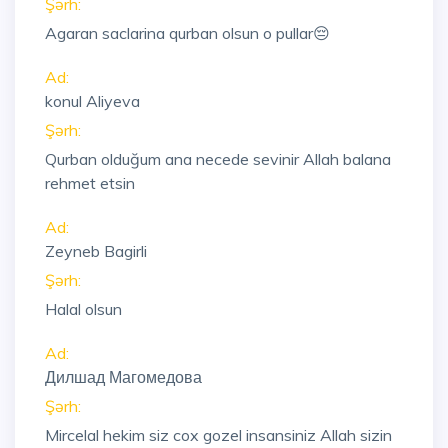
Şərh:
Agaran saclarina qurban olsun o pullar😔
Ad:
konul Aliyeva
Şərh:
Qurban olduğum ana necede sevinir Allah balana
rehmet etsin
Ad:
Zeyneb Bagirli
Şərh:
Halal olsun
Ad:
Дилшад Магомедова
Şərh:
Mircelal hekim siz cox gozel insansiniz Allah sizin