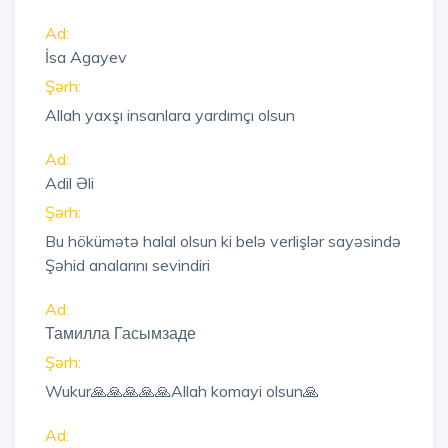
Ad:
İsa Agayev
Şərh:
Allah yaxşı insanlara yardımçı olsun
Ad:
Adil Əli
Şərh:
Bu hökümətə halal olsun ki belə verlişlər sayəsində
Şəhid analarını sevindiri
Ad:
Тамилла Гасымзаде
Şərh:
Wukur🙏🙏🙏🙏🙏Allah komayi olsun🙏
Ad: