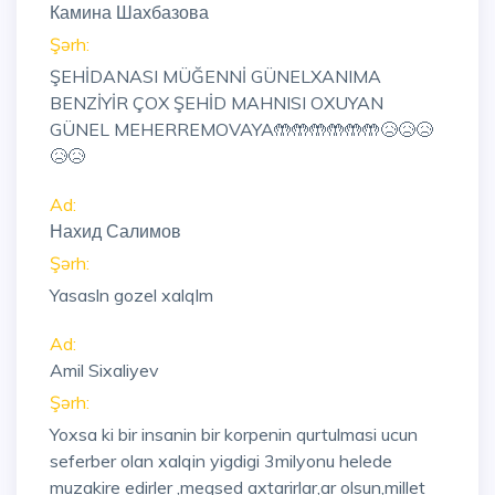
Камина Шахбазова
Şərh:
ŞEHİDANASI MÜĞENNİ GÜNELXANIMA
BENZİYİR ÇOX ŞEHİD MAHNISI OXUYAN
GÜNEL MEHERREMOVAYA🤲🤲🤲🤲🤲🤲😥😥😥
😥😥
Ad:
Нахид Салимов
Şərh:
Yasasln gozel xalqlm
Ad:
Amil Sixaliyev
Şərh:
Yoxsa ki bir insanin bir korpenin qurtulmasi ucun
seferber olan xalqin yigdigi 3milyonu helede
muzakire edirler ,meqsed axtarirlar,ar olsun,millet