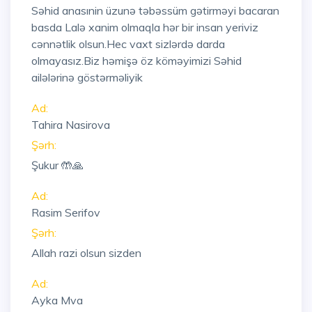
Səhid anasınin üzunə təbəssüm gətirməyi bacaran
basda Lalə xanim olmaqla hər bir insan yeriviz
cənnətlik olsun.Hec vaxt sizlərdə darda
olmayasız.Biz həmişə öz köməyimizi Səhid
ailələrinə göstərməliyik
Ad:
Tahira Nasirova
Şərh:
Şukur 🤲🙏
Ad:
Rasim Serifov
Şərh:
Allah razi olsun sizden
Ad:
Ayka Mva