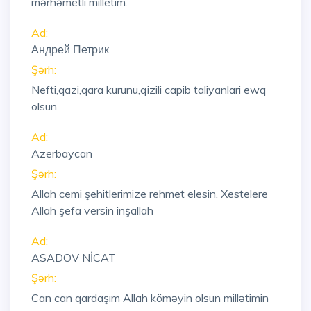
mərhəmetli milletim.
Ad:
Андрей Петрик
Şərh:
Nefti,qazi,qara kurunu,qizili capib taliyanlari ewq
olsun
Ad:
Azerbaycan
Şərh:
Allah cemi şehitlerimize rehmet elesin. Xestelere
Allah şefa versin inşallah
Ad:
ASADOV NİCAT
Şərh:
Can can qardaşım Allah köməyin olsun millətimin