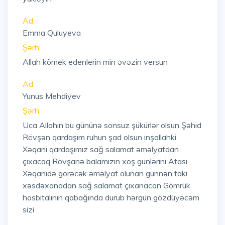
Ad:
Emma Quluyeva
Şərh:
Allah kömek edenlerin min əvəzin versun
Ad:
Yunus Mehdiyev
Şərh:
Uca Allahın bu gününə sonsuz şükürlər olsun Şəhid
Rövşən qardaşım ruhun şad olsun inşallahki
Xəqani qardaşımız sağ salamat əməlyatdan
çıxacaq Rövşanə balamızın xoş günlərini Atası
Xəqanidə görəcək əməlyat olunan günnən taki
xəsdəxanadan sağ salamat çıxanacan Gömrük
hosbitalının qabağında durub hərgün gözdüyəcəm
sizi