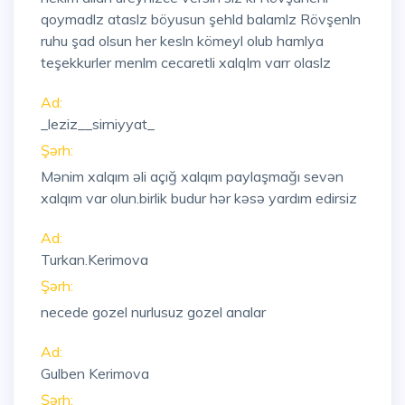
qoymadlz ataslz böyusun şehld balamlz Rövşenln
ruhu şad olsun her kesln kömeyl olub hamlya
teşekkurler menlm cecaretli xalqlm varr olaslz
Ad:
_leziz__sirniyyat_
Şərh:
Mənim xalqım əli açığ xalqım paylaşmağı sevən
xalqım var olun.birlik budur hər kəsə yardım edirsiz
Ad:
Turkan.Kerimova
Şərh:
necede gozel nurlusuz gozel analar
Ad:
Gulben Kerimova
Şərh: