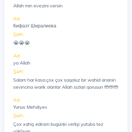
Allah min evezini versin
Ad:
Кифаэт Ширалиева
Şərh:
😭😭😭
Ad:
ya Allah
Şərh:
Salam har kasa.çox çox saqoluz bir wahid ananin
sevincina warik olanlar Allah sizlari qorusun 🤲🤲🤲
Ad:
Yunus Mehdiyev
Şərh:
Çox xahiş edirəm bugünki verlişi yutuba tez
yükləyin