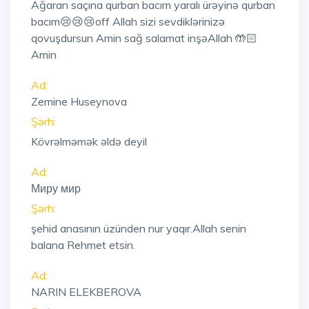
Ağaran saçına qurban bacım yaralı ürəyinə qurban
bacım😢😢😢off Allah sizi sevdiklərinizə
qovuşdursun Amin sağ salamat inşəAllah 🤲🏻
Amin
Ad:
Zemine Huseynova
Şərh:
Kövrəlməmək əldə deyil
Ad:
Миру мир
Şərh:
şehid anasının üzünden nur yaqır.Allah senin
balana Rehmet etsin.
Ad:
NARIN ELEKBEROVA