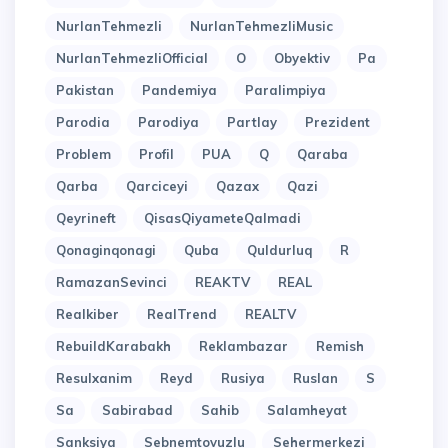
NurlanTehmezli
NurlanTehmezliMusic
NurlanTehmezliOfficial
O
Obyektiv
Pa
Pakistan
Pandemiya
Paralimpiya
Parodia
Parodiya
Partlay
Prezident
Problem
Profil
PUA
Q
Qaraba
Qarba
Qarciceyi
Qazax
Qazi
Qeyrineft
QisasQiyameteQalmadi
Qonaginqonagi
Quba
Quldurluq
R
RamazanSevinci
REAKTV
REAL
Realkiber
RealTrend
REALTV
RebuildKarabakh
Reklambazar
Remish
Resulxanim
Reyd
Rusiya
Ruslan
S
Sa
Sabirabad
Sahib
Salamheyat
Sanksiya
Sebnemtovuzlu
Sehermerkezi