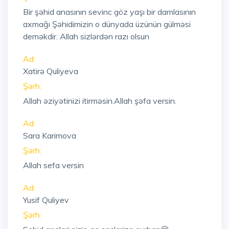
Bir şəhid anasının sevinc göz yaşı bir damlasının
axmağı Şəhidimizin o dünyada üzünün gülməsi
deməkdir. Allah sizlərdən razı olsun
Ad:
Xatirə Quliyeva
Şərh:
Allah əziyətinizi itirməsin.Allah şəfa versin.
Ad:
Sara Karimova
Şərh:
Allah sefa versin
Ad:
Yusif Quliyev
Şərh: