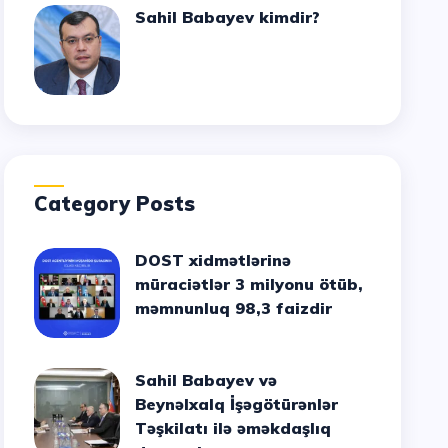
Sahil Babayev kimdir?
Category Posts
DOST xidmətlərinə
müraciətlər 3 milyonu ötüb,
məmnunluq 98,3 faizdir
Sahil Babayev və
Beynəlxalq İşəgötürənlər
Təşkilatı ilə əməkdaşlıq