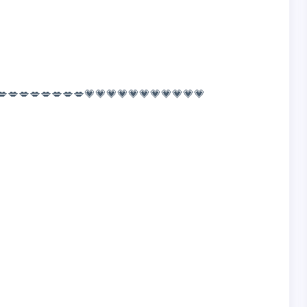
💋💋💋💋💋💋💋💋💗💗💗💗💗💗💗💗💗💗💗