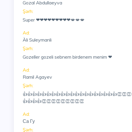
Gozal Abdullaeyva
Şərh:
Super ❤❤❤❤❤❤❤❤❤💋💋💋
Ad:
Àli Suleymanli
Şərh:
Gozeller gozeli sebnem birdenem menim ❤
Ad:
Ramil Agayev
Şərh:
👍👍👍👍👍👍👍👍👍👍👍👍👍👍👍👍👍👍👍👍👏👏👏
👍👍👍👍👏👏👏👏👏👏👏👏👏
Ad:
Са Гу
Şərh: