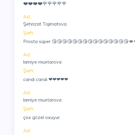
❤️❤️❤️❤️🌹🌹🌹🌹🌹
Ad:
Şehrizat Tojimatova
Şərh:
Prosta süper 😘😘😘😘😘😘😘😘😘😘😘😘😘😘😘💋
Ad:
lamiye muxtarova
Şərh:
candı candı ❤❤❤❤❤
Ad:
lamiye muxtarova
Şərh:
çox gözel oxuyur.
Ad: