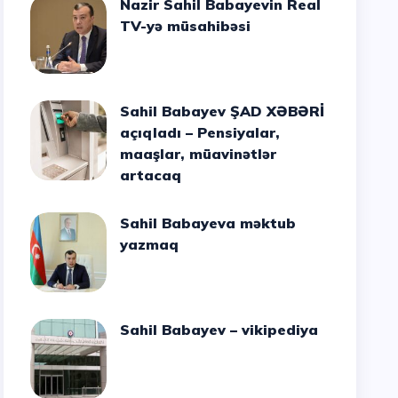
Nazir Sahil Babayevin Real
TV-yə müsahibəsi
Sahil Babayev ŞAD XƏBƏRİ
açıqladı – Pensiyalar,
maaşlar, müavinətlər
artacaq
Sahil Babayeva məktub
yazmaq
Sahil Babayev – vikipediya