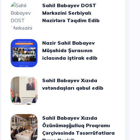
Sahil Babayev DOST
Mərkəzini Serbiyalı
Nazirlərə Təqdim Edib
Nazir Sahil Babayev
Müşahidə Şurasının
iclasında iştirak edib
Sahil Babayev Xızıda
vətəndaşları qəbul edib
Sahil Babayev Xızıda
Özünüməşğulluq Proqramı
Çərçivəsində Təsərrüfatlara