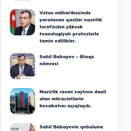
Vətən müharibəsində
yaralanan qazilər nazirlik
tərəfindən yüksək
texnologiyalı protezlərlə
təmin ediliblər.
Sahil Babayev – Əlaqə
nömrəsi
Nazirlik rəsmi saytına daxil
olan müraciətlərin
hesabatını açıqlayıb.
Sahil Babayevin qebuluna