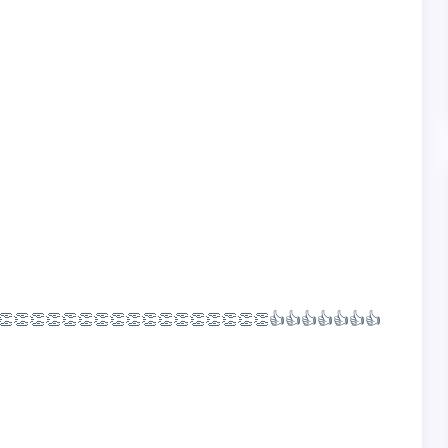
👏👏👏👏👏👏👏👏👏👏👏👏👏👏👏👏👏👍👍👍👍👍👍👍