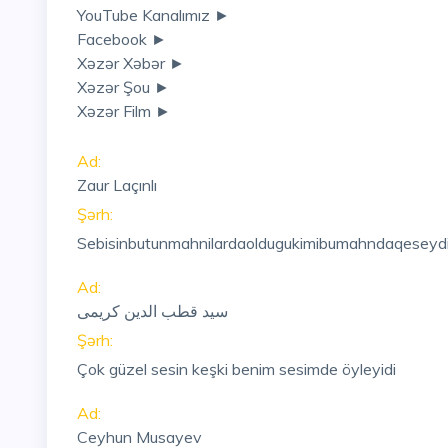
YouTube Kanalımız ►
Facebook ►
Xəzər Xəbər ►
Xəzər Şou ►
Xəzər Film ►
Ad:
Zaur Laçınlı
Şərh:
Sebisinbutunmahnilardaoldugukimibumahndaqeseyd
Ad:
سید قطب الدین کریمی
Şərh:
Çok güzel sesin keşki benim sesimde öyleyidi
Ad:
Ceyhun Musayev