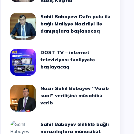
Baxış Keçirib
Sahil Babayev: Dəfn pulu ilə
bağlı Maliyyə Nazirliyi ilə
danışıqlara başlanacaq
DOST TV – internet
televiziyası fəaliyyətə
başlayacaq
Nazir Sahil Babayev “Vacib
sual” verilişinə müsahibə
verib
Sahil Babayev əlilliklə bağlı
narazılıqlara münasibət