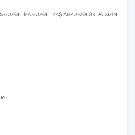
GÖZƏL , İFA GÖZƏL ...KAŞ ARZU MƏLƏK DƏ SİZİN
ше