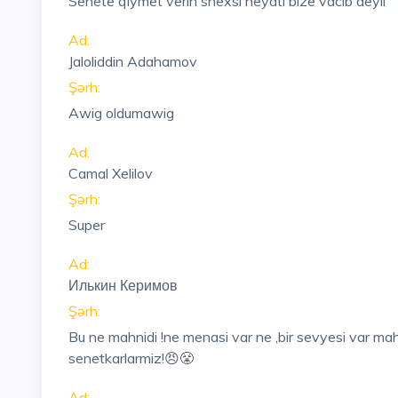
Senete qiymet verin shexsi heyati bize vacib deyil
Ad:
Jaloliddin Adahamov
Şərh:
Awig oldumawig
Ad:
Camal Xelilov
Şərh:
Super
Ad:
Илькин Керимов
Şərh:
Bu ne mahnidi !ne menasi var ne ,bir sevyesi var mahn
senetkarlarmiz!😠😤
Ad: