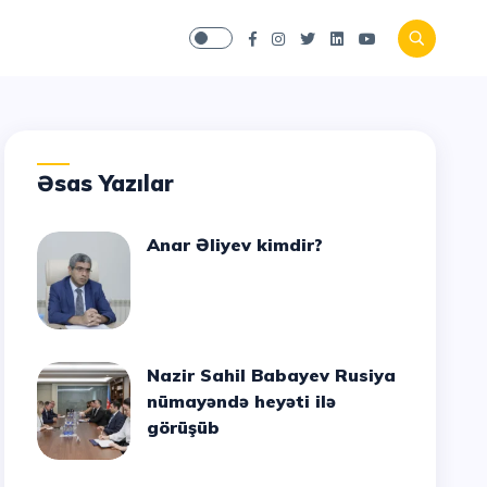
Əsas Yazılar
Anar Əliyev kimdir?
Nazir Sahil Babayev Rusiya
nümayəndə heyəti ilə
görüşüb