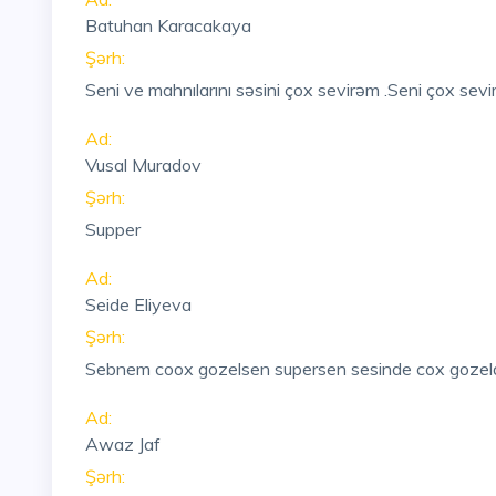
Batuhan Karacakaya
Şərh:
Seni ve mahnılarını səsini çox sevirəm .Seni çox s
Ad:
Vusal Muradov
Şərh:
Supper
Ad:
Seide Eliyeva
Şərh:
Sebnem coox gozelsen supersen sesinde cox gozel
Ad:
Awaz Jaf
Şərh: