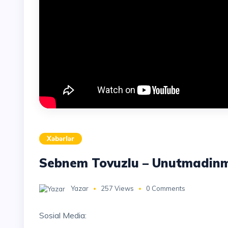
Xəbərlər
Sebnem Tovuzlu – Unutmadinmi
Yazar
257 Views
0 Comments
Sosial Media: