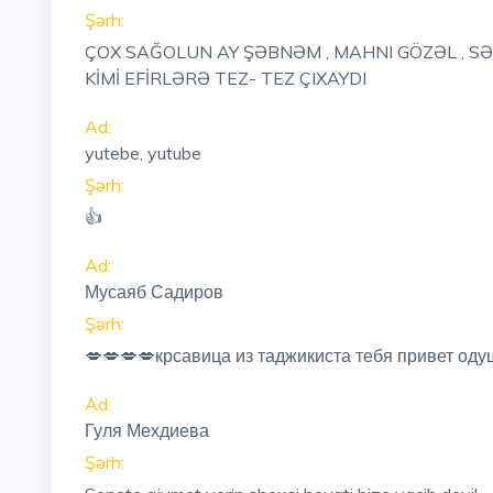
Şərh:
ÇOX SAĞOLUN AY ŞƏBNƏM , MAHNI GÖZƏL , SƏS 
KİMİ EFİRLƏRƏ TEZ- TEZ ÇIXAYDI
Ad:
yutebe, yutube
Şərh:
👍
Ad:
Мусаяб Садиров
Şərh:
💋💋💋💋крсавица из таджикиста тебя привет оду
Ad:
Гуля Мехдиева
Şərh: