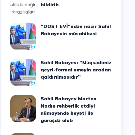
bildirib
“DOST EVİ”ndən nazir Sahil
Babayevin müsahibəsi
Sahil Babayev: “Məqsədimiz
qeyri-formal əməyin aradan
qaldırılmasıdır”
Sahil Babayev Marton
Nadın rəhbərlik etdiyi
nümayəndə heyəti ilə
görüşdə olub