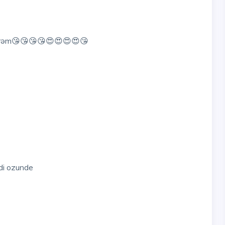
evirəm😘😘😘😘😍😍😍😍😘
di ozunde