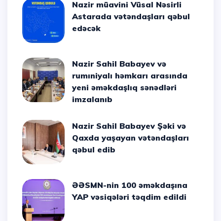
Nazir müavini Vüsal Nəsirli
Astarada vətəndaşları qəbul
edəcək
Nazir Sahil Babayev və
rumıniyalı həmkarı arasında
yeni əməkdaşlıq sənədləri
imzalanıb
Nazir Sahil Babayev Şəki və
Qaxda yaşayan vətəndaşları
qəbul edib
ƏƏSMN-nin 100 əməkdaşına
YAP vəsiqələri təqdim edildi