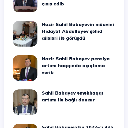
çıxış edib
Nazir Sahil Babayevin müavini
Hidayət Abdullayev şəhid
ailələri ilə görüşdü
Nazir Sahil Babayev pensiya
artımı haqqında açıqlama
verib
Sahil Babayev əməkhaqqı
artımı ilə bağlı danışır
Sahil Babayevdən 2022-ci ildə