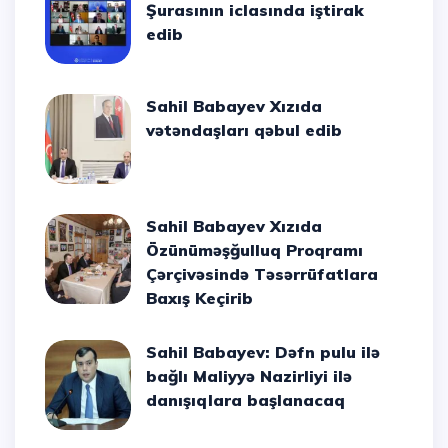
Şurasının iclasında iştirak
edib
Sahil Babayev Xızıda
vətəndaşları qəbul edib
Sahil Babayev Xızıda
Özünüməşğulluq Proqramı
Çərçivəsində Təsərrüfatlara
Baxış Keçirib
Sahil Babayev: Dəfn pulu ilə
bağlı Maliyyə Nazirliyi ilə
danışıqlara başlanacaq