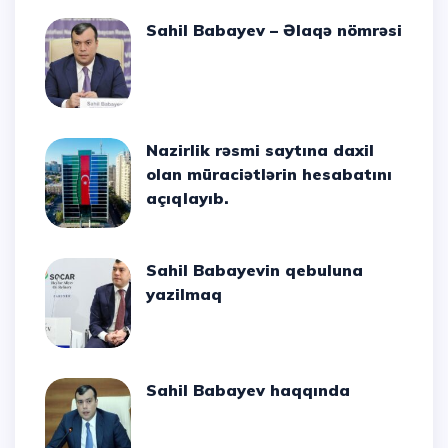
Sahil Babayev – Əlaqə nömrəsi
Nazirlik rəsmi saytına daxil
olan müraciətlərin hesabatını
açıqlayıb.
Sahil Babayevin qebuluna
yazilmaq
Sahil Babayev haqqında