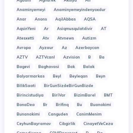
Agdam
Agilurek
Aksiya
An
Anaminyemeyi
Anaminyemeyindenyoxdur
Anar
Anons
AqilAbbas
AQSA
AqsinYeni
Ar
Asiqmusqulatdivir
AT
Atesxetti
Atv
Atvnews
Autizm
Avropa
Ayzaur
Az
Azerbaycan
AZTV
AZTVcanl
Azvision
B
Ba
Bagevi
Baghavasi
Bak
Balak
Balyarmarkas
Beyl
Beyleqan
Beyn
BilikSaati
BirGunSizdeBirGunBizde
Birincistudiya
BiriVar
BizimBarel
BMT
BonaDea
Br
Brifinq
Bu
Buanakimi
Bunanakimi
Canguden
CanimMenim
CeyhunBayramov
Cibgirlik
CinayetVeCeza