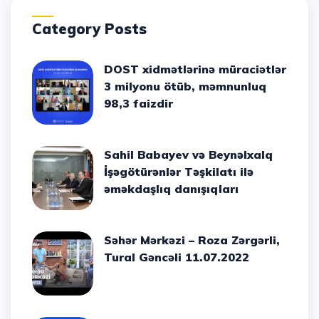
Category Posts
DOST xidmətlərinə müraciətlər
3 milyonu ötüb, məmnunluq
98,3 faizdir
Sahil Babayev və Beynəlxalq
İşəgötürənlər Təşkilatı ilə
əməkdaşlıq danışıqları
Səhər Mərkəzi – Roza Zərgərli,
Tural Gəncəli 11.07.2022