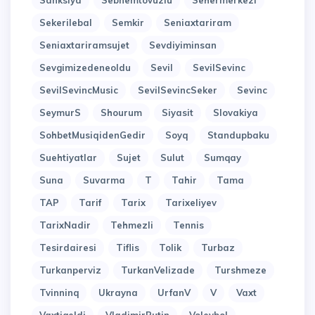
Sanksiya
Sebnemtovuzlu
Sehermerkezi
Sekerilebal
Semkir
Seniaxtariram
Seniaxtariramsujet
Sevdiyiminsan
Sevgimizedeneoldu
Sevil
SevilSevinc
SevilSevincMusic
SevilSevincSeker
Sevinc
SeymurS
Shourum
Siyasit
Slovakiya
SohbetMusiqidenGedir
Soyq
Standupbaku
Suehtiyatlar
Sujet
Sulut
Sumqay
Suna
Suvarma
T
Tahir
Tama
TAP
Tarif
Tarix
Tarixeliyev
TarixNadir
Tehmezli
Tennis
Tesirdairesi
Tiflis
Tolik
Turbaz
Turkanperviz
TurkanVelizade
Turshmeze
Tvinninq
Ukrayna
UrfanV
V
Vaxt