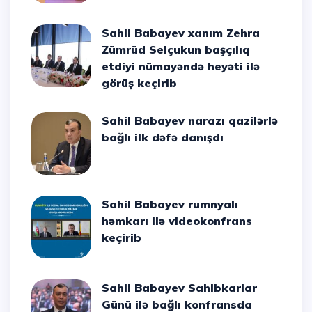
Sahil Babayev xanım Zehra
Zümrüd Selçukun başçılıq
etdiyi nümayəndə heyəti ilə
görüş keçirib
Sahil Babayev narazı qazilərlə
bağlı ilk dəfə danışdı
Sahil Babayev rumnyalı
həmkarı ilə videokonfrans
keçirib
Sahil Babayev Sahibkarlar
Günü ilə bağlı konfransda