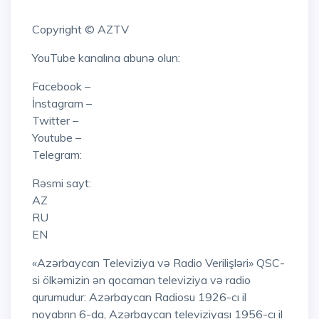
Copyright © AZTV
YouTube kanalına abunə olun:
Facebook –
İnstagram –
Twitter –
Youtube –
Telegram:
Rəsmi sayt:
AZ
RU
EN
«Azərbaycan Televiziya və Radio Verilişləri» QSC-
si ölkəmizin ən qocaman televiziya və radio
qurumudur: Azərbaycan Radiosu 1926-cı il
noyabrın 6-da, Azərbaycan televiziyası 1956-cı il