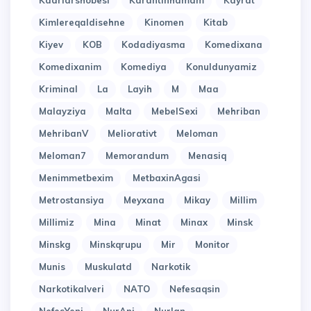
Kadrlarshobesi
Karantinhamam
Kayrat
Kimlereqaldisehne
Kinomen
Kitab
Kiyev
KOB
Kodadiyasma
Komedixana
Komedixanim
Komediya
Konuldunyamiz
Kriminal
La
Layih
M
Maa
Malayziya
Malta
MebelSexi
Mehriban
MehribanV
Meliorativt
Meloman
Meloman7
Memorandum
Menasiq
Menimmetbexim
MetbaxinAgasi
Metrostansiya
Meyxana
Mikay
Millim
Millimiz
Mina
Minat
Minax
Minsk
Minskg
Minskqrupu
Mir
Monitor
Munis
Muskulatd
Narkotik
Narkotikalveri
NATO
Nefesaqsin