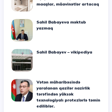
maaşlar, müavinətlər artacaq
Sahil Babayeva məktub
yazmaq
Sahil Babayev – vikipediya
Vətən müharibəsində
yaralanan qazilər nazirlik
tərəfindən yüksək
texnologiyalı protezlərlə təmin
ediliblər.