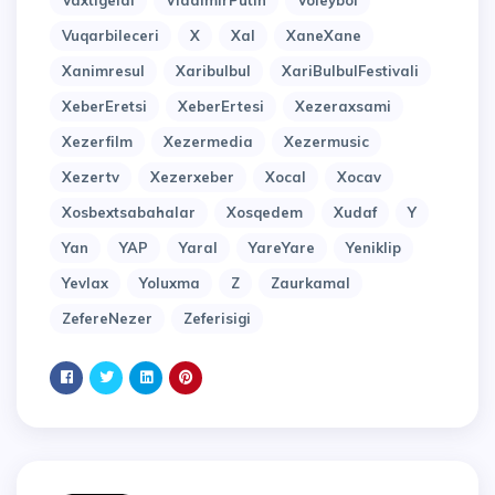
Vaxtigeldi
VladimirPutin
Voleybol
Vuqarbileceri
X
Xal
XaneXane
Xanimresul
Xaribulbul
XariBulbulFestivali
XeberEretsi
XeberErtesi
Xezeraxsami
Xezerfilm
Xezermedia
Xezermusic
Xezertv
Xezerxeber
Xocal
Xocav
Xosbextsabahalar
Xosqedem
Xudaf
Y
Yan
YAP
Yaral
YareYare
Yeniklip
Yevlax
Yoluxma
Z
Zaurkamal
ZefereNezer
Zeferisigi