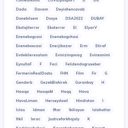
Comedixana
COVIDpasport
D
Da
Dada
Davam
Deyishencavab
Donebilsem
Dosye
DSA2022
DUBAY
Ekolojiterror
Ekoterror
El
ElyarV
Enenebogcasi
Enenebogchasi
Eneneboxcasi
Enerjibazar
Erm
Etiraf
Evdekileresalam
Evinizinqonag
Evinxanimi
EynullaF
F
Faci
Felidendogruxeber
FermerinRealDostu
FHN
Film
Fir
G
Genderb
GezekBishirek
Goranboy
H
Haaqa
HaaqaM
Haqq
Hava
HavaLiman
Herseydaxil
Hindistan
I
Iclas
Idman
Iftar
Ikilioyun
Islahatlar
Itkil
Ixrac
Justiceforkhojaly
K