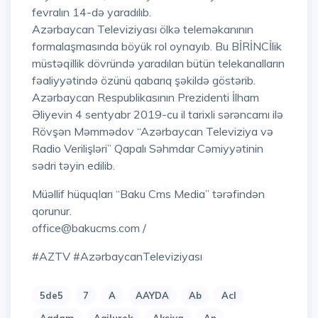
fevralın 14-də yaradılıb.
Azərbaycan Televiziyası ölkə teleməkanının
formalaşmasında böyük rol oynayıb. Bu BİRİNCİlik
müstəqillik dövründə yaradılan bütün telekanalların
fəaliyyətində özünü qabarıq şəkildə göstərib.
Azərbaycan Respublikasının Prezidenti İlham
Əliyevin 4 sentyabr 2019-cu il tarixli sərəncamı ilə
Rövşən Məmmədov “Azərbaycan Televiziya və
Radio Verilişləri” Qapalı Səhmdar Cəmiyyətinin
sədri təyin edilib.
Müəllif hüquqları “Baku Cms Media” tərəfindən
qorunur.
office@bakucms.com /
#AZTV #AzərbaycanTeleviziyası
5de5
7
A
AAYDA
Ab
Acl