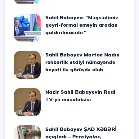
Sahil Babayev: “Məqsədimiz
qeyri-formal əməyin aradan
qaldırılmasıdır”
Sahil Babayev Marton Nadın
rəhbərlik etdiyi nümayəndə
heyəti ilə görüşdə olub
Nazir Sahil Babayevin Real
TV-yə müsahibəsi
Sahil Babayev ŞAD XƏBƏRİ
açıqladı – Pensiyalar,