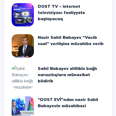
DOST TV – internet
televiziyası fəaliyyətə
başlayacaq
Nazir Sahil Babayev “Vacib
sual” verilişinə müsahibə verib
Sahil Babayev əlilliklə bağlı
narazılıqlara münasibət
bildirib
“DOST EVİ”ndən nazir Sahil
Babayevin müsahibəsi