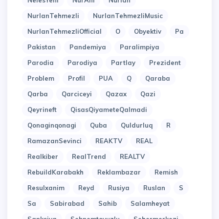
NefesYeni
NurAni
Nurlan
NurlanTehmezli
NurlanTehmezliMusic
NurlanTehmezliOfficial
O
Obyektiv
Pa
Pakistan
Pandemiya
Paralimpiya
Parodia
Parodiya
Partlay
Prezident
Problem
Profil
PUA
Q
Qaraba
Qarba
Qarciceyi
Qazax
Qazi
Qeyrineft
QisasQiyameteQalmadi
Qonaginqonagi
Quba
Quldurluq
R
RamazanSevinci
REAKTV
REAL
Realkiber
RealTrend
REALTV
RebuildKarabakh
Reklambazar
Remish
Resulxanim
Reyd
Rusiya
Ruslan
S
Sa
Sabirabad
Sahib
Salamheyat