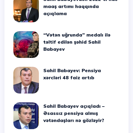
maaş artımı haqqında
açıqlama
“Vətən uğrunda” medalı ilə
təltif edilən şəhid Sahil
Babayev
Sahil Babayev: Pensiya
xərcləri 48 faiz artıb
Sahil Babayev açıqladı –
Əsassız pensiya almış
vətəndaşları nə gözləyir?