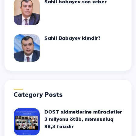
Sahil babayev son xeber
Sahil Babayev kimdir?
Category Posts
DOST xidmətlərinə müraciətlər
3 milyonu ötüb, məmnunluq
98,3 faizdir