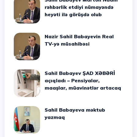
rəhbərlik etdiyi nümayəndə
heyəti ilə görüşdə olub
Nazir Sahil Babayevin Real
TV-yə müsahibəsi
Sahil Babayev ŞAD XƏBƏRİ
açıqladı – Pensiyalar,
maaşlar, müavinətlər artacaq
Sahil Babayeva məktub
yazmaq