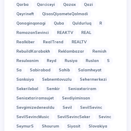
Qarba
Qarciceyi
Qazax
Qazi
Qeyrineft
QisasQiyameteQalmadi
Qonaginqonagi
Quba
Quldurluq
R
RamazanSevinci
REAKTV
REAL
Realkiber
RealTrend
REALTV
RebuildKarabakh
Reklambazar
Remish
Resulxanim
Reyd
Rusiya
Ruslan
S
Sa
Sabirabad
Sahib
Salamheyat
Sanksiya
Sebnemtovuzlu
Sehermerkezi
Sekerilebal
Semkir
Seniaxtariram
Seniaxtariramsujet
Sevdiyiminsan
Sevgimizedeneoldu
Sevil
SevilSevinc
SevilSevincMusic
SevilSevincSeker
Sevinc
SeymurS
Shourum
Siyasit
Slovakiya