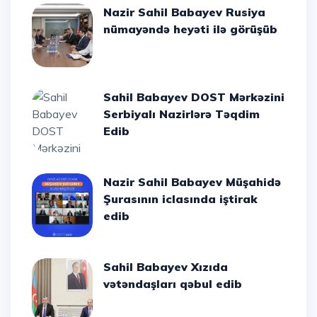
Nazir Sahil Babayev Rusiya
nümayəndə heyəti ilə görüşüb
Sahil Babayev DOST Mərkəzini
Serbiyalı Nazirlərə Təqdim
Edib
Nazir Sahil Babayev Müşahidə
Şurasının iclasında iştirak
edib
Sahil Babayev Xızıda
vətəndaşları qəbul edib