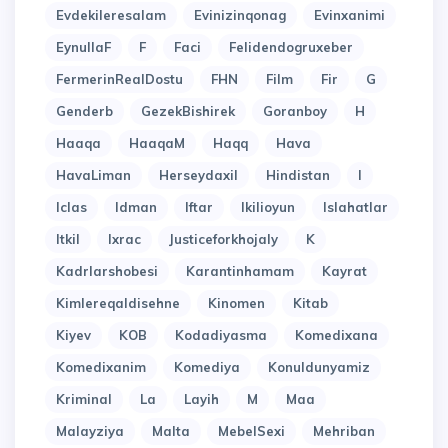
Evdekileresalam
Evinizinqonag
Evinxanimi
EynullaF
F
Faci
Felidendogruxeber
FermerinRealDostu
FHN
Film
Fir
G
Genderb
GezekBishirek
Goranboy
H
Haaqa
HaaqaM
Haqq
Hava
HavaLiman
Herseydaxil
Hindistan
I
Iclas
Idman
Iftar
Ikilioyun
Islahatlar
Itkil
Ixrac
Justiceforkhojaly
K
Kadrlarshobesi
Karantinhamam
Kayrat
Kimlereqaldisehne
Kinomen
Kitab
Kiyev
KOB
Kodadiyasma
Komedixana
Komedixanim
Komediya
Konuldunyamiz
Kriminal
La
Layih
M
Maa
Malayziya
Malta
MebelSexi
Mehriban