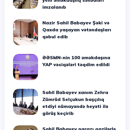
yeni əməkdaşlıq sənədləri
imzalanıb
Nazir Sahil Babayev Şəki və
Qaxda yaşayan vətəndaşları
qəbul edib
ƏƏSMN-nin 100 əməkdaşına
YAP vəsiqələri təqdim edildi
Sahil Babayev xanım Zehra
Zümrüd Selçukun başçılıq
etdiyi nümayəndə heyəti ilə
görüş keçirib
Sahil Babayev narazı qazilərlə