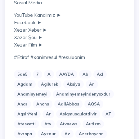
Sosial Media:
YouTube Kanalımız ►
Facebook ►
Xəzər Xəbər ►
Xəzər Şou ►
Xəzər Film ►
#etiraf #xanimresul #resulxanim
5de5
7
A
AAYDA
Ab
Acl
Agdam
Agilurek
Aksiya
An
Anaminyemeyi
Anaminyemeyindenyoxdur
Anar
Anons
AqilAbbas
AQSA
AqsinYeni
Ar
Asiqmusqulatdivir
AT
Atesxetti
Atv
Atvnews
Autizm
Avropa
Ayzaur
Az
Azerbaycan