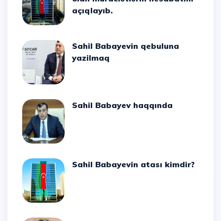
açıqlayıb.
Sahil Babayevin qebuluna
yazilmaq
Sahil Babayev haqqında
Sahil Babayevin atası kimdir?