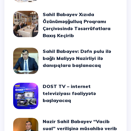
Sahil Babayev Xızıda
Özünüməşğulluq Proqramı
Çərçivəsində Təsərrüfatlara
Baxış Keçirib
Sahil Babayev: Dəfn pulu ilə
bağlı Maliyyə Nazirliyi ilə
danışıqlara başlanacaq
DOST TV – internet
televiziyası fəaliyyətə
başlayacaq
Nazir Sahil Babayev “Vacib
sual” verilişinə müsahibə verib