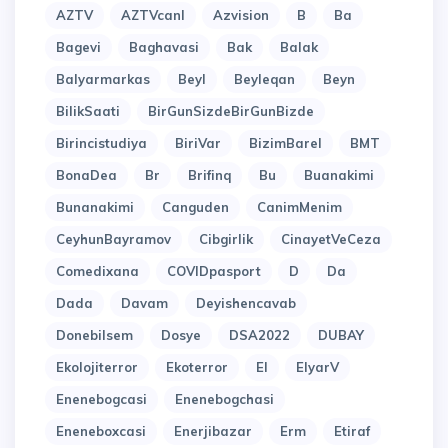
AZTV
AZTVcanl
Azvision
B
Ba
Bagevi
Baghavasi
Bak
Balak
Balyarmarkas
Beyl
Beyleqan
Beyn
BilikSaati
BirGunSizdeBirGunBizde
Birincistudiya
BiriVar
BizimBarel
BMT
BonaDea
Br
Brifinq
Bu
Buanakimi
Bunanakimi
Canguden
CanimMenim
CeyhunBayramov
Cibgirlik
CinayetVeCeza
Comedixana
COVIDpasport
D
Da
Dada
Davam
Deyishencavab
Donebilsem
Dosye
DSA2022
DUBAY
Ekolojiterror
Ekoterror
El
ElyarV
Enenebogcasi
Enenebogchasi
Eneneboxcasi
Enerjibazar
Erm
Etiraf