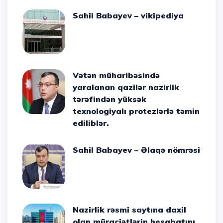
Sahil Babayev – vikipediya
Vətən müharibəsində
yaralanan qazilər nazirlik
tərəfindən yüksək
texnologiyalı protezlərlə təmin
ediliblər.
Sahil Babayev – Əlaqə nömrəsi
Nazirlik rəsmi saytına daxil
olan müraciətlərin hesabatını