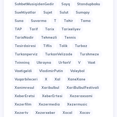
SohbetMusiqidenGedir
Soyq
Standupbaku
Suehtiyatlar
Sujet
Sulut
Sumqay
Suna
Suvarma
T
Tahir
Tama
TAP
Tarif
Tarix
Tarixeliyev
TarixNadir
Tehmezli
Tennis
Tesirdairesi
Tiflis
Tolik
Turbaz
Turkanperviz
TurkanVelizade
Turshmeze
Tvinninq
Ukrayna
UrfanV
V
Vaxt
Vaxtigeldi
VladimirPutin
Voleybol
Vuqarbileceri
X
Xal
XaneXane
Xanimresul
Xaribulbul
XariBulbulFestivali
XeberEretsi
XeberErtesi
Xezeraxsami
Xezerfilm
Xezermedia
Xezermusic
Xezertv
Xezerxeber
Xocal
Xocav