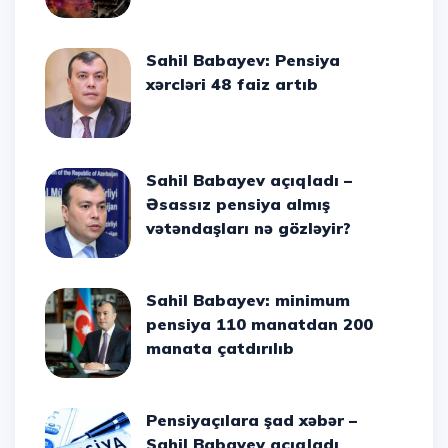
Sahil Babayev: Pensiya
xərcləri 48 faiz artıb
Sahil Babayev açıqladı –
Əsassız pensiya almış
vətəndaşları nə gözləyir?
Sahil Babayev: minimum
pensiya 110 manatdan 200
manata çatdırılıb
Pensiyaçılara şad xəbər –
Sahil Babayev açıqladı