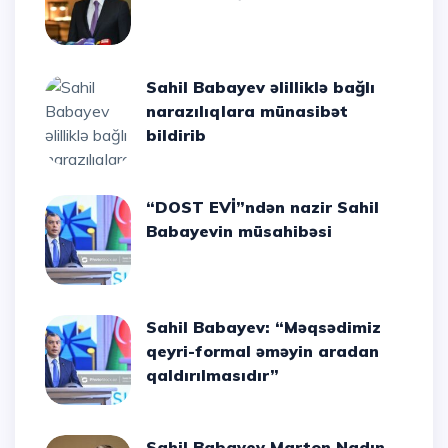
Sahil Babayev əlilliklə bağlı
narazılıqlara münasibət
bildirib
“DOST EVİ”ndən nazir Sahil
Babayevin müsahibəsi
Sahil Babayev: “Məqsədimiz
qeyri-formal əməyin aradan
qaldırılmasıdır”
Sahil Babayev Marton Nadın