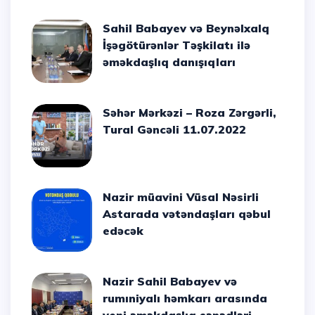
Sahil Babayev və Beynəlxalq
İşəgötürənlər Təşkilatı ilə
əməkdaşlıq danışıqları
Səhər Mərkəzi – Roza Zərgərli,
Tural Gəncəli 11.07.2022
Nazir müavini Vüsal Nəsirli
Astarada vətəndaşları qəbul
edəcək
Nazir Sahil Babayev və
rumıniyalı həmkarı arasında