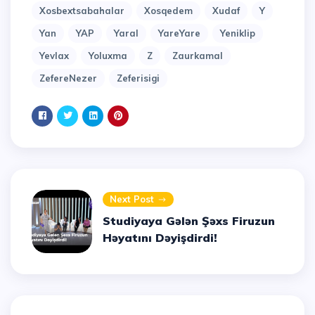
Xosbextsabahalar
Xosqedem
Xudaf
Y
Yan
YAP
Yaral
YareYare
Yeniklip
Yevlax
Yoluxma
Z
Zaurkamal
ZefereNezer
Zeferisigi
Next Post
Studiyaya Gələn Şəxs Firuzun
Həyatını Dəyişdirdi!