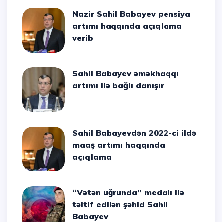
Nazir Sahil Babayev pensiya
artımı haqqında açıqlama
verib
Sahil Babayev əməkhaqqı
artımı ilə bağlı danışır
Sahil Babayevdən 2022-ci ildə
maaş artımı haqqında
açıqlama
“Vətən uğrunda” medalı ilə
təltif edilən şəhid Sahil
Babayev