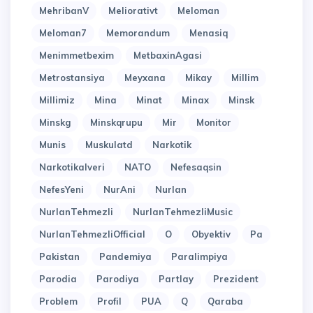
MehribanV
Meliorativt
Meloman
Meloman7
Memorandum
Menasiq
Menimmetbexim
MetbaxinAgasi
Metrostansiya
Meyxana
Mikay
Millim
Millimiz
Mina
Minat
Minax
Minsk
Minskg
Minskqrupu
Mir
Monitor
Munis
Muskulatd
Narkotik
Narkotikalveri
NATO
Nefesaqsin
NefesYeni
NurAni
Nurlan
NurlanTehmezli
NurlanTehmezliMusic
NurlanTehmezliOfficial
O
Obyektiv
Pa
Pakistan
Pandemiya
Paralimpiya
Parodia
Parodiya
Partlay
Prezident
Problem
Profil
PUA
Q
Qaraba