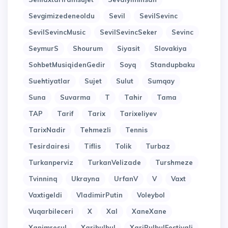
Sevgimizedeneoldu
Sevil
SevilSevinc
SevilSevincMusic
SevilSevincSeker
Sevinc
SeymurS
Shourum
Siyasit
Slovakiya
SohbetMusiqidenGedir
Soyq
Standupbaku
Suehtiyatlar
Sujet
Sulut
Sumqay
Suna
Suvarma
T
Tahir
Tama
TAP
Tarif
Tarix
Tarixeliyev
TarixNadir
Tehmezli
Tennis
Tesirdairesi
Tiflis
Tolik
Turbaz
Turkanperviz
TurkanVelizade
Turshmeze
Tvinninq
Ukrayna
UrfanV
V
Vaxt
Vaxtigeldi
VladimirPutin
Voleybol
Vuqarbileceri
X
Xal
XaneXane
Xanimresul
Xaribulbul
XariBulbulFestivali