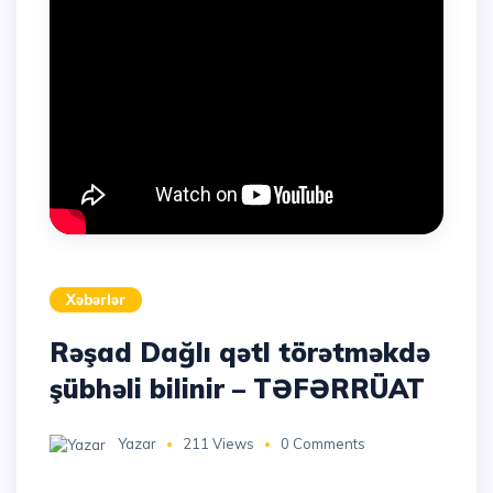
Xəbərlər
Rəşad Dağlı qətl törətməkdə
şübhəli bilinir – TƏFƏRRÜAT
Yazar
211 Views
0 Comments