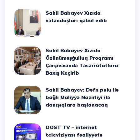
Sahil Babayev Xızıda
vətəndaşları qəbul edib
Sahil Babayev Xızıda
Özünüməşğulluq Proqramı
Çərçivəsində Təsərrüfatlara
Baxış Keçirib
Sahil Babayev: Dəfn pulu ilə
bağlı Maliyyə Nazirliyi ilə
danışıqlara başlanacaq
DOST TV – internet
televiziyası fəaliyyətə