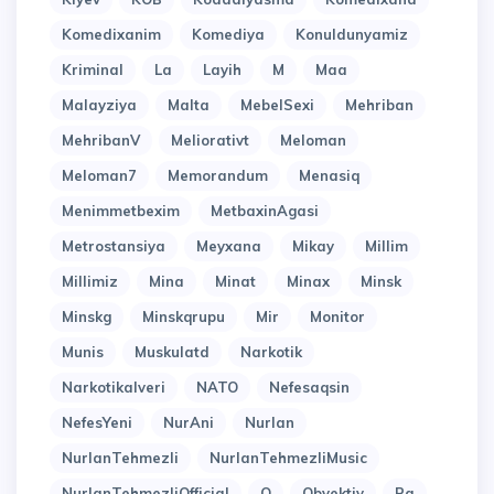
Komedixanim
Komediya
Konuldunyamiz
Kriminal
La
Layih
M
Maa
Malayziya
Malta
MebelSexi
Mehriban
MehribanV
Meliorativt
Meloman
Meloman7
Memorandum
Menasiq
Menimmetbexim
MetbaxinAgasi
Metrostansiya
Meyxana
Mikay
Millim
Millimiz
Mina
Minat
Minax
Minsk
Minskg
Minskqrupu
Mir
Monitor
Munis
Muskulatd
Narkotik
Narkotikalveri
NATO
Nefesaqsin
NefesYeni
NurAni
Nurlan
NurlanTehmezli
NurlanTehmezliMusic
NurlanTehmezliOfficial
O
Obyektiv
Pa