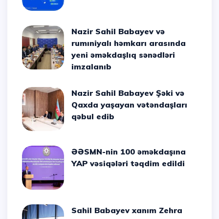
Nazir Sahil Babayev və
rumıniyalı həmkarı arasında
yeni əməkdaşlıq sənədləri
imzalanıb
Nazir Sahil Babayev Şəki və
Qaxda yaşayan vətəndaşları
qəbul edib
ƏƏSMN-nin 100 əməkdaşına
YAP vəsiqələri təqdim edildi
Sahil Babayev xanım Zehra