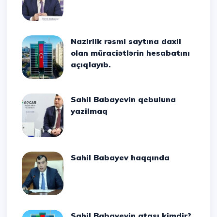
Nazirlik rəsmi saytına daxil
olan müraciətlərin hesabatını
açıqlayıb.
Sahil Babayevin qebuluna
yazilmaq
Sahil Babayev haqqında
Sahil Babayevin atası kimdir?