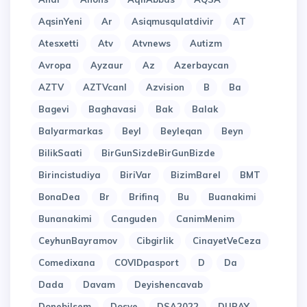
AqsinYeni
Ar
Asiqmusqulatdivir
AT
Atesxetti
Atv
Atvnews
Autizm
Avropa
Ayzaur
Az
Azerbaycan
AZTV
AZTVcanl
Azvision
B
Ba
Bagevi
Baghavasi
Bak
Balak
Balyarmarkas
Beyl
Beyleqan
Beyn
BilikSaati
BirGunSizdeBirGunBizde
Birincistudiya
BiriVar
BizimBarel
BMT
BonaDea
Br
Brifinq
Bu
Buanakimi
Bunanakimi
Canguden
CanimMenim
CeyhunBayramov
Cibgirlik
CinayetVeCeza
Comedixana
COVIDpasport
D
Da
Dada
Davam
Deyishencavab
Donebilsem
Dosye
DSA2022
DUBAY