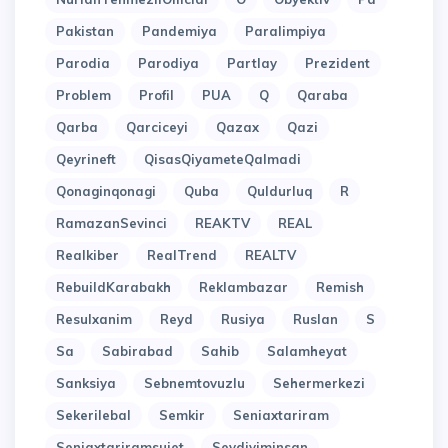
Pakistan
Pandemiya
Paralimpiya
Parodia
Parodiya
Partlay
Prezident
Problem
Profil
PUA
Q
Qaraba
Qarba
Qarciceyi
Qazax
Qazi
Qeyrineft
QisasQiyameteQalmadi
Qonaginqonagi
Quba
Quldurluq
R
RamazanSevinci
REAKTV
REAL
Realkiber
RealTrend
REALTV
RebuildKarabakh
Reklambazar
Remish
Resulxanim
Reyd
Rusiya
Ruslan
S
Sa
Sabirabad
Sahib
Salamheyat
Sanksiya
Sebnemtovuzlu
Sehermerkezi
Sekerilebal
Semkir
Seniaxtariram
Seniaxtariramsujet
Sevdiyiminsan