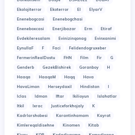
Ekolojiterror
Ekoterror
El
ElyarV
Enenebogcasi
Enenebogchasi
Eneneboxcasi
Enerjibazar
Erm
Etiraf
Evdekileresalam
Evinizinqonag
Evinxanimi
EynullaF
F
Faci
Felidendogruxeber
FermerinRealDostu
FHN
Film
Fir
G
Genderb
GezekBishirek
Goranboy
H
Haaqa
HaaqaM
Haqq
Hava
HavaLiman
Herseydaxil
Hindistan
I
Iclas
Idman
Iftar
Ikilioyun
Islahatlar
Itkil
Ixrac
Justiceforkhojaly
K
Kadrlarshobesi
Karantinhamam
Kayrat
Kimlereqaldisehne
Kinomen
Kitab
Kiyev
KOB
Kodadiyasma
Komedixana