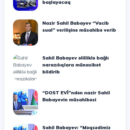
başlayacaq
Nazir Sahil Babayev “Vacib
sual” verilişinə müsahibə verib
Sahil Babayev əlilliklə bağlı
narazılıqlara münasibət
bildirib
“DOST EVİ”ndən nazir Sahil
Babayevin müsahibəsi
Sahil Babayev: “Məqsədimiz