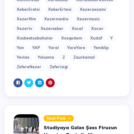
XeberEretsi
XeberErtesi
Xezeraxsami
Xezerfilm
Xezermedia
Xezermusic
Xezertv
Xezerxeber
Xocal
Xocav
Xosbextsabahalar
Xosqedem
Xudaf
Y
Yan
YAP
Yaral
YareYare
Yeniklip
Yevlax
Yoluxma
Z
Zaurkamal
ZefereNezer
Zeferisigi
Next Post
Studiyaya Gələn Şəxs Firuzun