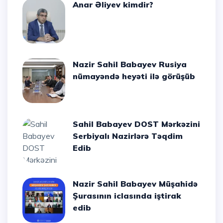
Anar Əliyev kimdir?
Nazir Sahil Babayev Rusiya
nümayəndə heyəti ilə görüşüb
Sahil Babayev DOST Mərkəzini
Serbiyalı Nazirlərə Təqdim
Edib
Nazir Sahil Babayev Müşahidə
Şurasının iclasında iştirak
edib