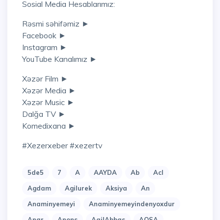
Sosial Media Hesablarımız:
Rəsmi səhifəmiz ►
Facebook ►
Instagram ►
YouTube Kanalımız ►
Xəzər Film ►
Xəzər Media ►
Xəzər Music ►
Dalğa TV ►
Komedixana ►
#xezerxeber #xezertv
5de5
7
A
AAYDA
Ab
Acl
Agdam
Agilurek
Aksiya
An
Anaminyemeyi
Anaminyemeyindenyoxdur
Anar
Anons
AqilAbbas
AQSA