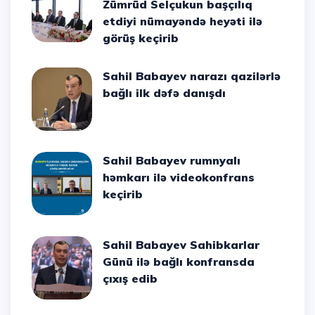
Zümrüd Selçukun başçılıq
etdiyi nümayəndə heyəti ilə
görüş keçirib
Sahil Babayev narazı qazilərlə
bağlı ilk dəfə danışdı
Sahil Babayev rumnyalı
həmkarı ilə videokonfrans
keçirib
Sahil Babayev Sahibkarlar
Günü ilə bağlı konfransda
çıxış edib