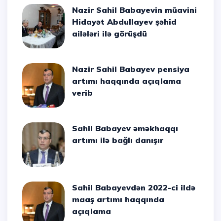
Nazir Sahil Babayevin müavini
Hidayət Abdullayev şəhid
ailələri ilə görüşdü
Nazir Sahil Babayev pensiya
artımı haqqında açıqlama
verib
Sahil Babayev əməkhaqqı
artımı ilə bağlı danışır
Sahil Babayevdən 2022-ci ildə
maaş artımı haqqında
açıqlama