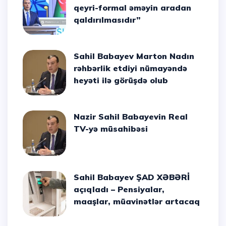
qeyri-formal əməyin aradan
qaldırılmasıdır”
Sahil Babayev Marton Nadın
rəhbərlik etdiyi nümayəndə
heyəti ilə görüşdə olub
Nazir Sahil Babayevin Real
TV-yə müsahibəsi
Sahil Babayev ŞAD XƏBƏRİ
açıqladı – Pensiyalar,
maaşlar, müavinətlər artacaq