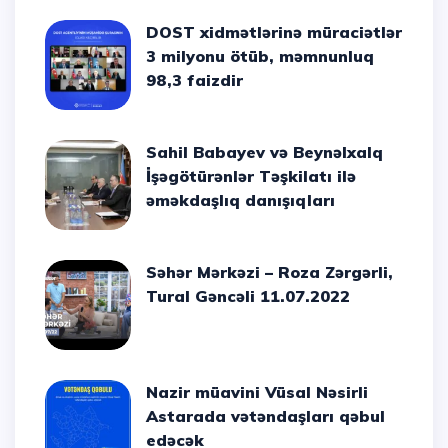
DOST xidmətlərinə müraciətlər
3 milyonu ötüb, məmnunluq
98,3 faizdir
Sahil Babayev və Beynəlxalq
İşəgötürənlər Təşkilatı ilə
əməkdaşlıq danışıqları
Səhər Mərkəzi – Roza Zərgərli,
Tural Gəncəli 11.07.2022
Nazir müavini Vüsal Nəsirli
Astarada vətəndaşları qəbul
edəcək