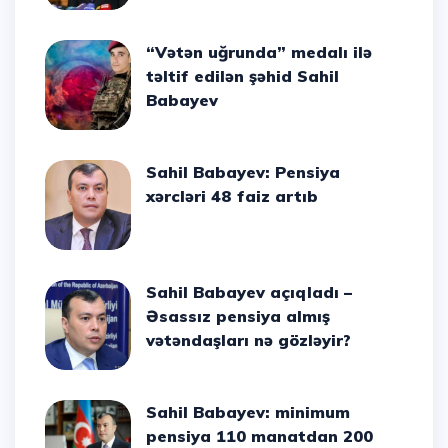
“Vətən uğrunda” medalı ilə
təltif edilən şəhid Sahil
Babayev
Sahil Babayev: Pensiya
xərcləri 48 faiz artıb
Sahil Babayev açıqladı –
Əsassız pensiya almış
vətəndaşları nə gözləyir?
Sahil Babayev: minimum
pensiya 110 manatdan 200