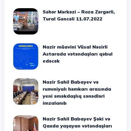
Səhər Mərkəzi – Roza Zərgərli,
Tural Gəncəli 11.07.2022
Nazir müavini Vüsal Nəsirli
Astarada vətəndaşları qəbul
edəcək
Nazir Sahil Babayev və
rumıniyalı həmkarı arasında
yeni əməkdaşlıq sənədləri
imzalanıb
Nazir Sahil Babayev Şəki və
Qaxda yaşayan vətəndaşları