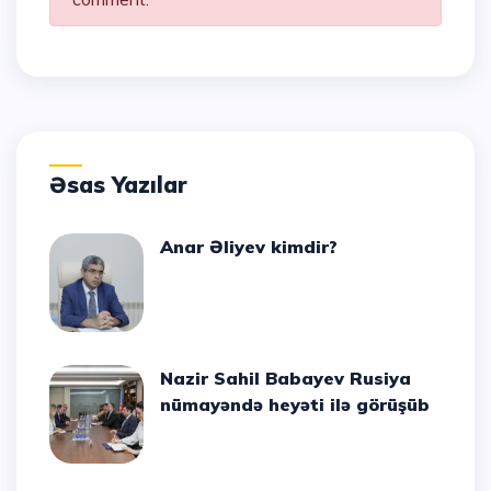
Əsas Yazılar
Anar Əliyev kimdir?
Nazir Sahil Babayev Rusiya
nümayəndə heyəti ilə görüşüb