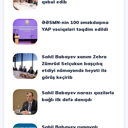
qəbul edib
ƏƏSMN-nin 100 əməkdaşına
YAP vəsiqələri təqdim edildi
Sahil Babayev xanım Zehra
Zümrüd Selçukun başçılıq
etdiyi nümayəndə heyəti ilə
görüş keçirib
Sahil Babayev narazı qazilərlə
bağlı ilk dəfə danışdı
Sahil Babayev rumnyalı