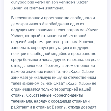
dünyada baş verən ən son yenilikləri “Xəzər
Xəbər” də izləməyi unutmayın.
В телевизионном пространстве свободного и
демократичного Азербайджана одно из
ведущих мест занимает телепрограмма «Xəzər
Xəbər», который отличается объективной
подачей информации телезрителям. Конечно,
завоевать хорошую репутацию и ведущие
позиции в свободной медийном пространстве
среди большого числа других телеканалов дело
отнюдь нелегкое. Поэтому в этом отношении
важное значение имеет то, что «Xəzər Xəbər»
занимает уникальную нишу на отечественном
телевизионном рынке. Охват «Xəzər Xəbər» не
ограничивается только территорией нашей
страны. Собственные корреспонденты
телеканала, наряду с соседними странами
работают и в странах Европы, откуда доводят