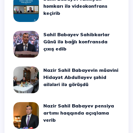
həmkarı ilə videokonfrans
keçirib
Sahil Babayev Sahibkarlar
Günü ilə bağlı konfransda
çıxış edib
Nazir Sahil Babayevin müavini
Hidayət Abdullayev şəhid
ailələri ilə görüşdü
Nazir Sahil Babayev pensiya
artımı haqqında açıqlama
verib