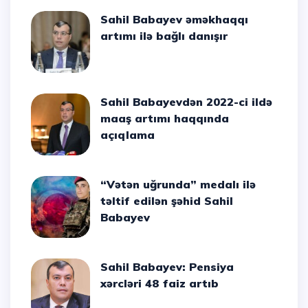
Sahil Babayev əməkhaqqı
artımı ilə bağlı danışır
Sahil Babayevdən 2022-ci ildə
maaş artımı haqqında
açıqlama
“Vətən uğrunda” medalı ilə
təltif edilən şəhid Sahil
Babayev
Sahil Babayev: Pensiya
xərcləri 48 faiz artıb