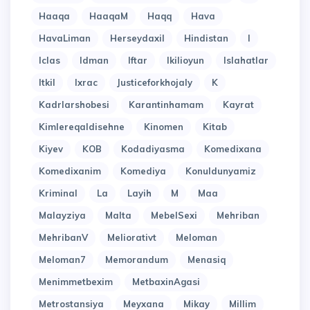
Haaqa
HaaqaM
Haqq
Hava
HavaLiman
Herseydaxil
Hindistan
I
Iclas
Idman
Iftar
Ikilioyun
Islahatlar
Itkil
Ixrac
Justiceforkhojaly
K
Kadrlarshobesi
Karantinhamam
Kayrat
Kimlereqaldisehne
Kinomen
Kitab
Kiyev
KOB
Kodadiyasma
Komedixana
Komedixanim
Komediya
Konuldunyamiz
Kriminal
La
Layih
M
Maa
Malayziya
Malta
MebelSexi
Mehriban
MehribanV
Meliorativt
Meloman
Meloman7
Memorandum
Menasiq
Menimmetbexim
MetbaxinAgasi
Metrostansiya
Meyxana
Mikay
Millim