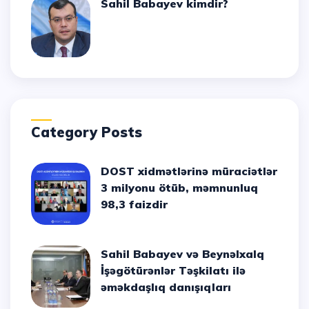
Sahil Babayev kimdir?
Category Posts
DOST xidmətlərinə müraciətlər
3 milyonu ötüb, məmnunluq
98,3 faizdir
Sahil Babayev və Beynəlxalq
İşəgötürənlər Təşkilatı ilə
əməkdaşlıq danışıqları