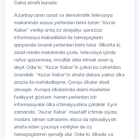
Daha ətraflı burada:
Azərbaycanın azad və demokratik televiziya
məkanında xüsusi yerlərdən birini tutan “Xəzər
Xəbər” verilişi artıq öz dəqiqliyi, qərəzsiz
informasiya mübadilələri ilə tamaşaçıların
qarşısında önəmli yerlərdən birini tutur. Əlbəttə ki,
azad media məkanında çoxlu televiziya içində
nüfuz qazanmaq, öncüllük əldə etmək asan iş
deyil. Odur ki, “Xəzər Xəbər”in çəkisi bu cəhətdən
önəmlidir. “Xəzər Xəbər”in əhatə dairəsi yalnız ölkə
ərazisi ilə məhdudlaşmır. Qonşu ölkələr daxil
olmaqla Avropa ölkələrində daimi müxbirləri
fəaliyyət göstərir, həmin yerlərdən isti
informasiyalar ölkə ictimaiyyətinə çatdırılır. Eyni
zamanda, “Xəzər Xəbər” müxtəlif ictimai-siyasi,
mədəni, idman sahələrini, eləcə də iqtisadiyyatı
əhatə edən çoxsaylı verilişləri də öz
tamaşaçılarının qonağı olur. Odur ki, ölkədə və