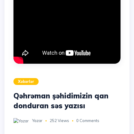
Xəbərlər
Qəhrəman şəhidimizin qan
donduran səs yazısı
Yazar
252 Views
0 Comments