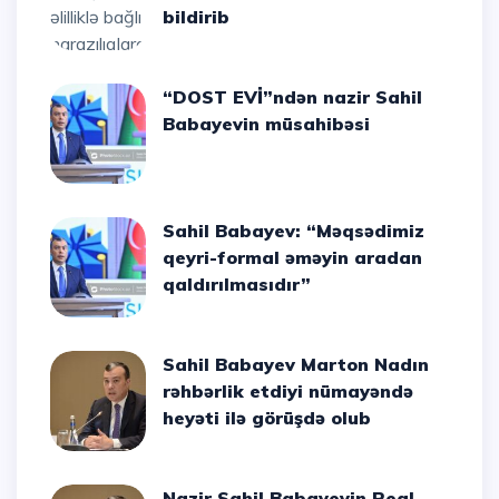
bildirib
“DOST EVİ”ndən nazir Sahil
Babayevin müsahibəsi
Sahil Babayev: “Məqsədimiz
qeyri-formal əməyin aradan
qaldırılmasıdır”
Sahil Babayev Marton Nadın
rəhbərlik etdiyi nümayəndə
heyəti ilə görüşdə olub
Nazir Sahil Babayevin Real