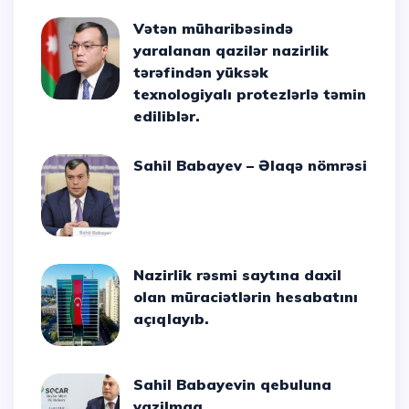
Vətən müharibəsində
yaralanan qazilər nazirlik
tərəfindən yüksək
texnologiyalı protezlərlə təmin
ediliblər.
Sahil Babayev – Əlaqə nömrəsi
Nazirlik rəsmi saytına daxil
olan müraciətlərin hesabatını
açıqlayıb.
Sahil Babayevin qebuluna
yazilmaq