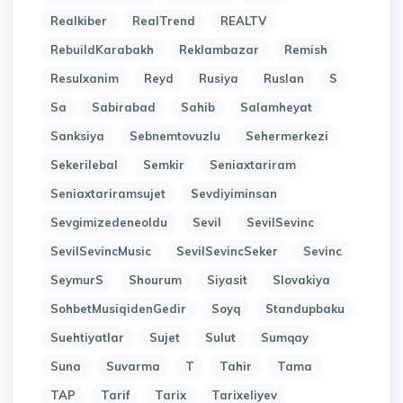
Realkiber
RealTrend
REALTV
RebuildKarabakh
Reklambazar
Remish
Resulxanim
Reyd
Rusiya
Ruslan
S
Sa
Sabirabad
Sahib
Salamheyat
Sanksiya
Sebnemtovuzlu
Sehermerkezi
Sekerilebal
Semkir
Seniaxtariram
Seniaxtariramsujet
Sevdiyiminsan
Sevgimizedeneoldu
Sevil
SevilSevinc
SevilSevincMusic
SevilSevincSeker
Sevinc
SeymurS
Shourum
Siyasit
Slovakiya
SohbetMusiqidenGedir
Soyq
Standupbaku
Suehtiyatlar
Sujet
Sulut
Sumqay
Suna
Suvarma
T
Tahir
Tama
TAP
Tarif
Tarix
Tarixeliyev