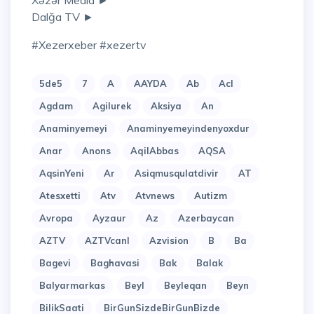
Xəzər Media ►
Dalğa TV ►
#xezerxeber #xezertv
5de5
7
A
AAYDA
Ab
Acl
Agdam
Agilurek
Aksiya
An
Anaminyemeyi
Anaminyemeyindenyoxdur
Anar
Anons
AqilAbbas
AQSA
AqsinYeni
Ar
Asiqmusqulatdivir
AT
Atesxetti
Atv
Atvnews
Autizm
Avropa
Ayzaur
Az
Azerbaycan
AZTV
AZTVcanl
Azvision
B
Ba
Bagevi
Baghavasi
Bak
Balak
Balyarmarkas
Beyl
Beyleqan
Beyn
BilikSaati
BirGunSizdeBirGunBizde