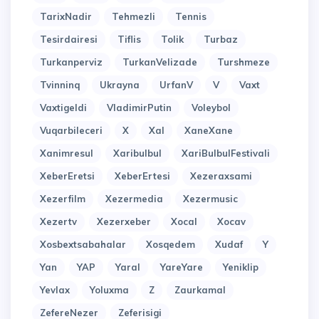
TarixNadir
Tehmezli
Tennis
Tesirdairesi
Tiflis
Tolik
Turbaz
Turkanperviz
TurkanVelizade
Turshmeze
Tvinninq
Ukrayna
UrfanV
V
Vaxt
Vaxtigeldi
VladimirPutin
Voleybol
Vuqarbileceri
X
Xal
XaneXane
Xanimresul
Xaribulbul
XariBulbulFestivali
XeberEretsi
XeberErtesi
Xezeraxsami
Xezerfilm
Xezermedia
Xezermusic
Xezertv
Xezerxeber
Xocal
Xocav
Xosbextsabahalar
Xosqedem
Xudaf
Y
Yan
YAP
Yaral
YareYare
Yeniklip
Yevlax
Yoluxma
Z
Zaurkamal
ZefereNezer
Zeferisigi