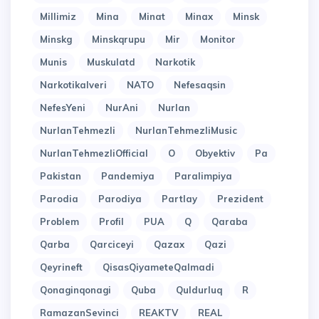
Millimiz
Mina
Minat
Minax
Minsk
Minskg
Minskqrupu
Mir
Monitor
Munis
Muskulatd
Narkotik
Narkotikalveri
NATO
Nefesaqsin
NefesYeni
NurAni
Nurlan
NurlanTehmezli
NurlanTehmezliMusic
NurlanTehmezliOfficial
O
Obyektiv
Pa
Pakistan
Pandemiya
Paralimpiya
Parodia
Parodiya
Partlay
Prezident
Problem
Profil
PUA
Q
Qaraba
Qarba
Qarciceyi
Qazax
Qazi
Qeyrineft
QisasQiyameteQalmadi
Qonaginqonagi
Quba
Quldurluq
R
RamazanSevinci
REAKTV
REAL