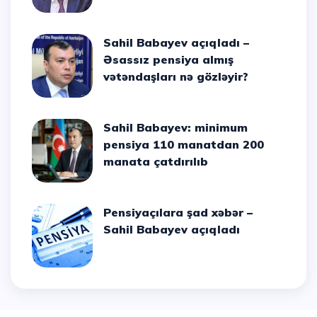
Sahil Babayev açıqladı –
Əsassız pensiya almış
vətəndaşları nə gözləyir?
Sahil Babayev: minimum
pensiya 110 manatdan 200
manata çatdırılıb
Pensiyaçılara şad xəbər –
Sahil Babayev açıqladı