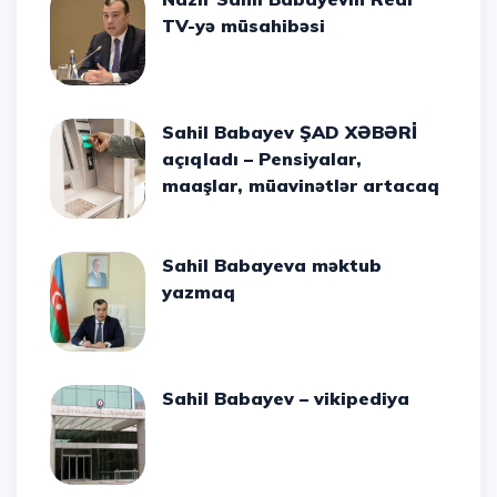
TV-yə müsahibəsi
Sahil Babayev ŞAD XƏBƏRİ
açıqladı – Pensiyalar,
maaşlar, müavinətlər artacaq
Sahil Babayeva məktub
yazmaq
Sahil Babayev – vikipediya