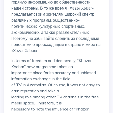
горячую информацию до общественности
нашей страны. В то же время «Xəzər Xəbər»
предлагает своим зрителям широкий спектр
различных программ: общественно-
политических, культурных, спортивных,
экономических, а также развлекательных.
Поэтому не забывайте следить за последними
новостями о происходящем в стране и мире на
«Xəzər Xəbər».
In terms of freedom and democracy, “Khazar
Khabar” new programme takes an
importance place for its accuracy and unbiased
information exchange in the field
of TV in Azerbaijan. Of course, it was not easy to
earn reputation and take a
leading role among other TV channels in the free
media space. Therefore, it is
necessary to note the influence of “Khazar