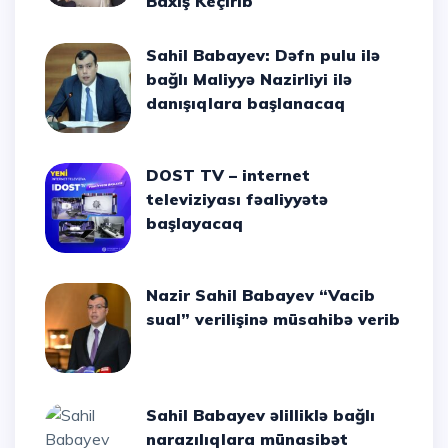
Baxış Keçirib
Sahil Babayev: Dəfn pulu ilə
bağlı Maliyyə Nazirliyi ilə
danışıqlara başlanacaq
DOST TV – internet
televiziyası fəaliyyətə
başlayacaq
Nazir Sahil Babayev “Vacib
sual” verilişinə müsahibə verib
Sahil Babayev əlilliklə bağlı
narazılıqlara münasibət