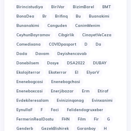
Birincistudiya
BiriVar
BizimBarel
BMT
BonaDea
Br
Brifinq
Bu
Buanakimi
Bunanakimi
Canguden
CanimMenim
CeyhunBayramov
Cibgirlik
CinayetVeCeza
Comedixana
COVIDpasport
D
Da
Dada
Davam
Deyishencavab
Donebilsem
Dosye
DSA2022
DUBAY
Ekolojiterror
Ekoterror
El
ElyarV
Enenebogcasi
Enenebogchasi
Eneneboxcasi
Enerjibazar
Erm
Etiraf
Evdekileresalam
Evinizinqonag
Evinxanimi
EynullaF
F
Faci
Felidendogruxeber
FermerinRealDostu
FHN
Film
Fir
G
Genderb
GezekBishirek
Goranboy
H