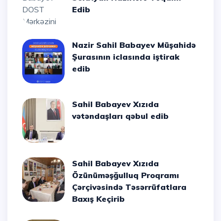
Edib
Nazir Sahil Babayev Müşahidə
Şurasının iclasında iştirak
edib
Sahil Babayev Xızıda
vətəndaşları qəbul edib
Sahil Babayev Xızıda
Özünüməşğulluq Proqramı
Çərçivəsində Təsərrüfatlara
Baxış Keçirib