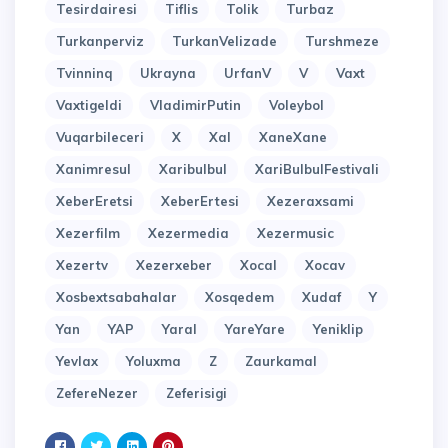
Tesirdairesi
Tiflis
Tolik
Turbaz
Turkanperviz
TurkanVelizade
Turshmeze
Tvinninq
Ukrayna
UrfanV
V
Vaxt
Vaxtigeldi
VladimirPutin
Voleybol
Vuqarbileceri
X
Xal
XaneXane
Xanimresul
Xaribulbul
XariBulbulFestivali
XeberEretsi
XeberErtesi
Xezeraxsami
Xezerfilm
Xezermedia
Xezermusic
Xezertv
Xezerxeber
Xocal
Xocav
Xosbextsabahalar
Xosqedem
Xudaf
Y
Yan
YAP
Yaral
YareYare
Yeniklip
Yevlax
Yoluxma
Z
Zaurkamal
ZefereNezer
Zeferisigi