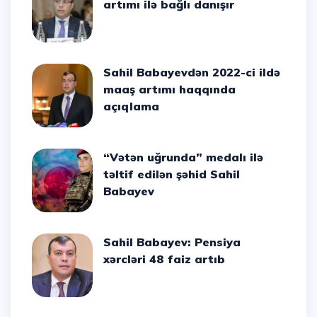
artımı ilə bağlı danışır
Sahil Babayevdən 2022-ci ildə
maaş artımı haqqında
açıqlama
“Vətən uğrunda” medalı ilə
təltif edilən şəhid Sahil
Babayev
Sahil Babayev: Pensiya
xərcləri 48 faiz artıb