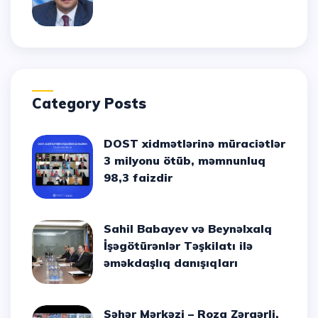
Category Posts
DOST xidmətlərinə müraciətlər
3 milyonu ötüb, məmnunluq
98,3 faizdir
Sahil Babayev və Beynəlxalq
İşəgötürənlər Təşkilatı ilə
əməkdaşlıq danışıqları
Səhər Mərkəzi – Roza Zərgərli,