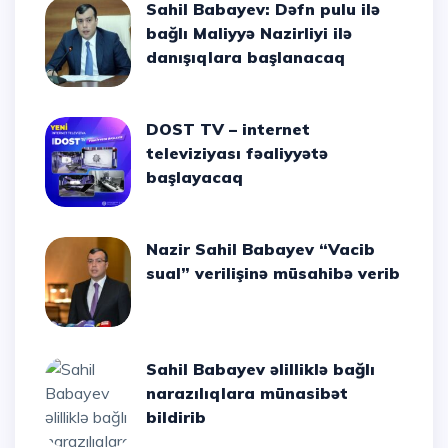
Sahil Babayev: Dəfn pulu ilə
bağlı Maliyyə Nazirliyi ilə
danışıqlara başlanacaq
DOST TV – internet
televiziyası fəaliyyətə
başlayacaq
Nazir Sahil Babayev “Vacib
sual” verilişinə müsahibə verib
Sahil Babayev əlilliklə bağlı
narazılıqlara münasibət
bildirib