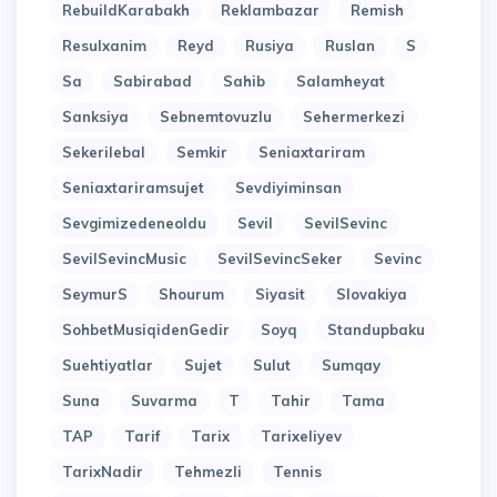
RebuildKarabakh
Reklambazar
Remish
Resulxanim
Reyd
Rusiya
Ruslan
S
Sa
Sabirabad
Sahib
Salamheyat
Sanksiya
Sebnemtovuzlu
Sehermerkezi
Sekerilebal
Semkir
Seniaxtariram
Seniaxtariramsujet
Sevdiyiminsan
Sevgimizedeneoldu
Sevil
SevilSevinc
SevilSevincMusic
SevilSevincSeker
Sevinc
SeymurS
Shourum
Siyasit
Slovakiya
SohbetMusiqidenGedir
Soyq
Standupbaku
Suehtiyatlar
Sujet
Sulut
Sumqay
Suna
Suvarma
T
Tahir
Tama
TAP
Tarif
Tarix
Tarixeliyev
TarixNadir
Tehmezli
Tennis