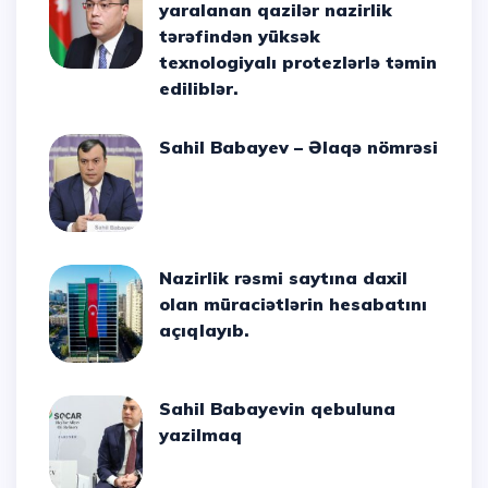
yaralanan qazilər nazirlik
tərəfindən yüksək
texnologiyalı protezlərlə təmin
ediliblər.
Sahil Babayev – Əlaqə nömrəsi
Nazirlik rəsmi saytına daxil
olan müraciətlərin hesabatını
açıqlayıb.
Sahil Babayevin qebuluna
yazilmaq