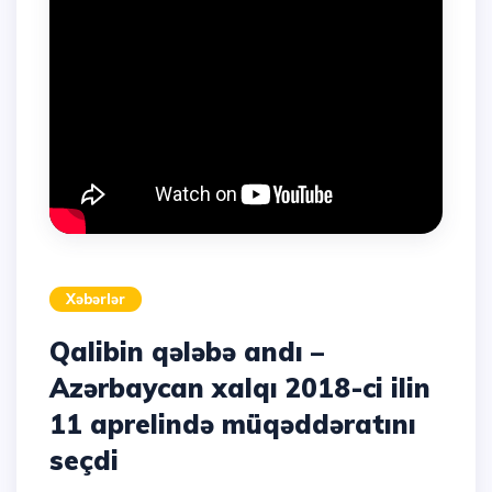
Xəbərlər
Qalibin qələbə andı –
Azərbaycan xalqı 2018-ci ilin
11 aprelində müqəddəratını
seçdi