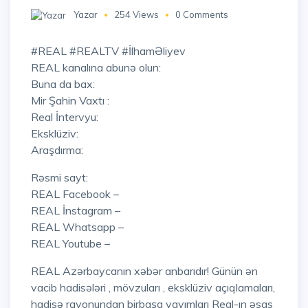
Yazar
254 Views
0 Comments
#REAL #REALTV #İlhamƏliyev
REAL kanalına abunə olun:
Buna da bax:
Mir Şahin Vaxtı :
Real İntervyu:
Eksklüziv:
Araşdırma:
Rəsmi sayt:
REAL Facebook –
REAL İnstagram –
REAL Whatsapp –
REAL Youtube –
REAL Azərbaycanın xəbər anbarıdır! Günün ən
vacib hadisələri , mövzuları , eksklüziv açıqlamaları,
hadisə rayonundan birbaşa yayımları Real-ın əsas