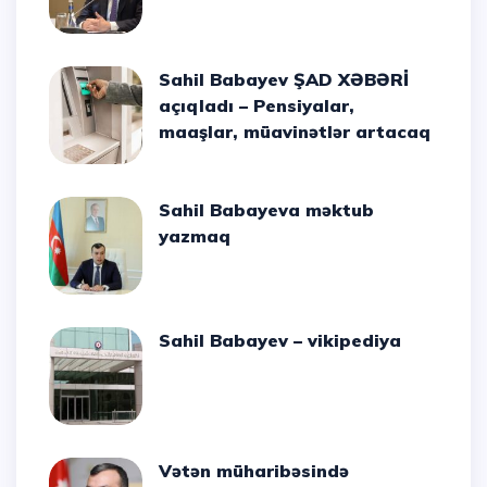
Sahil Babayev ŞAD XƏBƏRİ
açıqladı – Pensiyalar,
maaşlar, müavinətlər artacaq
Sahil Babayeva məktub
yazmaq
Sahil Babayev – vikipediya
Vətən müharibəsində