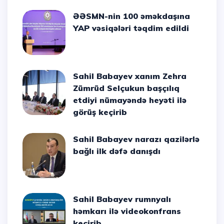
ƏƏSMN-nin 100 əməkdaşına
YAP vəsiqələri təqdim edildi
Sahil Babayev xanım Zehra
Zümrüd Selçukun başçılıq
etdiyi nümayəndə heyəti ilə
görüş keçirib
Sahil Babayev narazı qazilərlə
bağlı ilk dəfə danışdı
Sahil Babayev rumnyalı
həmkarı ilə videokonfrans
keçirib