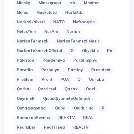
Minskg
Minskqrupu
Mir
Monitor
Munis
Muskulatd
Narkotik
Narkotikalveri
NATO
Nefesaqsin
NefesYeni
NurAni
Nurlan
NurlanTehmezli
NurlanTehmezliMusic
NurlanTehmezliOfficial
O
Obyektiv
Pa
Pakistan
Pandemiya
Paralimpiya
Parodia
Parodiya
Partlay
Prezident
Problem
Profil
PUA
Q
Qaraba
Qarba
Qarciceyi
Qazax
Qazi
Qeyrineft
QisasQiyameteQalmadi
Qonaginqonagi
Quba
Quldurluq
R
RamazanSevinci
REAKTV
REAL
Realkiber
RealTrend
REALTV