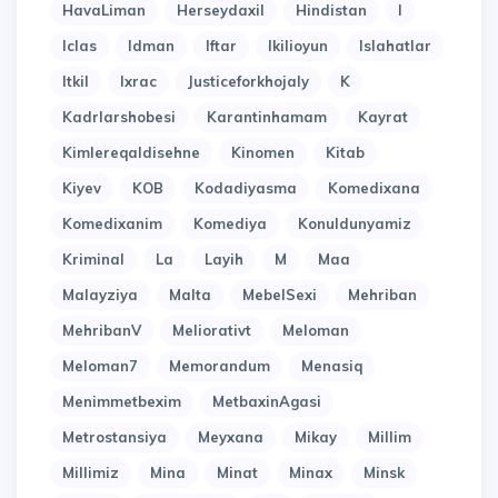
HavaLiman
Herseydaxil
Hindistan
I
Iclas
Idman
Iftar
Ikilioyun
Islahatlar
Itkil
Ixrac
Justiceforkhojaly
K
Kadrlarshobesi
Karantinhamam
Kayrat
Kimlereqaldisehne
Kinomen
Kitab
Kiyev
KOB
Kodadiyasma
Komedixana
Komedixanim
Komediya
Konuldunyamiz
Kriminal
La
Layih
M
Maa
Malayziya
Malta
MebelSexi
Mehriban
MehribanV
Meliorativt
Meloman
Meloman7
Memorandum
Menasiq
Menimmetbexim
MetbaxinAgasi
Metrostansiya
Meyxana
Mikay
Millim
Millimiz
Mina
Minat
Minax
Minsk