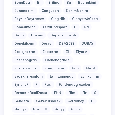
BonaDea
Br
Brifinq
Bu
Buanakimi
Bunanakimi
Canguden
CanimMenim
CeyhunBayramov
Cibgirlik
CinayetVeCeza
Comedixana
COVIDpasport
D
Da
Dada
Davam
Deyishencavab
Donebilsem
Dosye
DSA2022
DUBAY
Ekolojiterror
Ekoterror
El
ElyarV
Enenebogcasi
Enenebogchasi
Eneneboxcasi
Enerjibazar
Erm
Etiraf
Evdekileresalam
Evinizinqonag
Evinxanimi
EynullaF
F
Faci
Felidendogruxeber
FermerinRealDostu
FHN
Film
Fir
G
Genderb
GezekBishirek
Goranboy
H
Haaqa
HaaqaM
Haqq
Hava