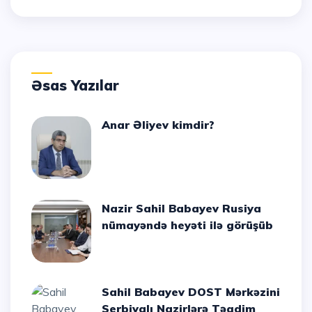
Əsas Yazılar
Anar Əliyev kimdir?
Nazir Sahil Babayev Rusiya
nümayəndə heyəti ilə görüşüb
Sahil Babayev DOST Mərkəzini
Serbiyalı Nazirlərə Təqdim