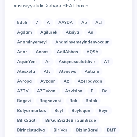
xüsusiyyətidir. Xəbərə REAL baxın..
5de5
7
A
AAYDA
Ab
Acl
Agdam
Agilurek
Aksiya
An
Anaminyemeyi
Anaminyemeyindenyoxdur
Anar
Anons
AqilAbbas
AQSA
AqsinYeni
Ar
Asiqmusqulatdivir
AT
Atesxetti
Atv
Atvnews
Autizm
Avropa
Ayzaur
Az
Azerbaycan
AZTV
AZTVcanl
Azvision
B
Ba
Bagevi
Baghavasi
Bak
Balak
Balyarmarkas
Beyl
Beyleqan
Beyn
BilikSaati
BirGunSizdeBirGunBizde
Birincistudiya
BiriVar
BizimBarel
BMT