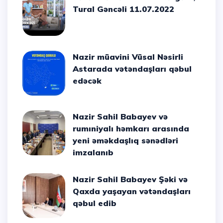
Tural Gəncəli 11.07.2022
Nazir müavini Vüsal Nəsirli
Astarada vətəndaşları qəbul
edəcək
Nazir Sahil Babayev və
rumıniyalı həmkarı arasında
yeni əməkdaşlıq sənədləri
imzalanıb
Nazir Sahil Babayev Şəki və
Qaxda yaşayan vətəndaşları
qəbul edib