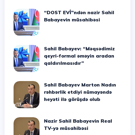
“DOST EVİ”ndən nazir Sahil
Babayevin müsahibəsi
Sahil Babayev: “Məqsədimiz
qeyri-formal əməyin aradan
qaldırılmasıdır”
Sahil Babayev Marton Nadın
rəhbərlik etdiyi nümayəndə
heyəti ilə görüşdə olub
Nazir Sahil Babayevin Real
TV-yə müsahibəsi