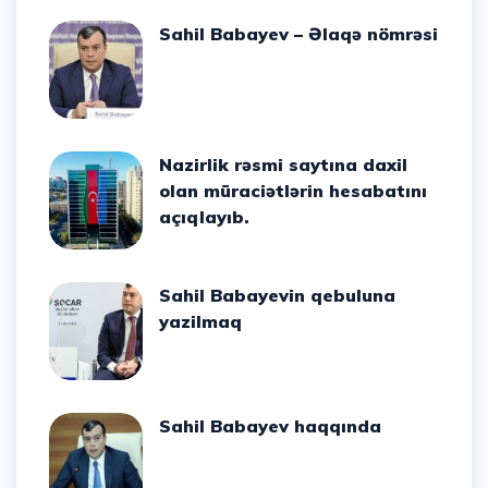
Sahil Babayev – Əlaqə nömrəsi
Nazirlik rəsmi saytına daxil
olan müraciətlərin hesabatını
açıqlayıb.
Sahil Babayevin qebuluna
yazilmaq
Sahil Babayev haqqında