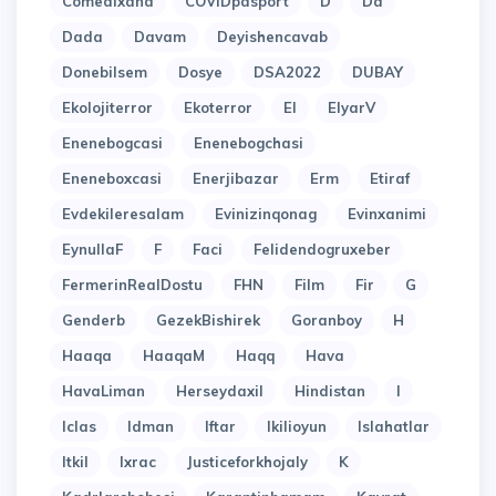
Comedixana
COVIDpasport
D
Da
Dada
Davam
Deyishencavab
Donebilsem
Dosye
DSA2022
DUBAY
Ekolojiterror
Ekoterror
El
ElyarV
Enenebogcasi
Enenebogchasi
Eneneboxcasi
Enerjibazar
Erm
Etiraf
Evdekileresalam
Evinizinqonag
Evinxanimi
EynullaF
F
Faci
Felidendogruxeber
FermerinRealDostu
FHN
Film
Fir
G
Genderb
GezekBishirek
Goranboy
H
Haaqa
HaaqaM
Haqq
Hava
HavaLiman
Herseydaxil
Hindistan
I
Iclas
Idman
Iftar
Ikilioyun
Islahatlar
Itkil
Ixrac
Justiceforkhojaly
K