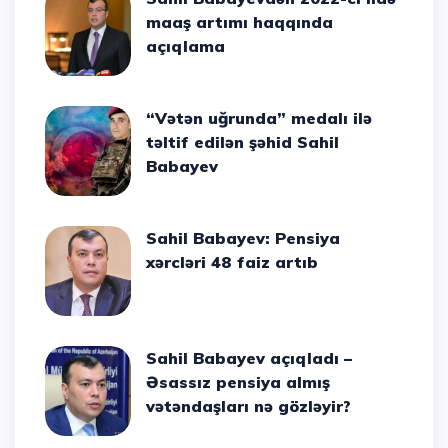
maaş artımı haqqında
açıqlama
“Vətən uğrunda” medalı ilə
təltif edilən şəhid Sahil
Babayev
Sahil Babayev: Pensiya
xərcləri 48 faiz artıb
Sahil Babayev açıqladı –
Əsassız pensiya almış
vətəndaşları nə gözləyir?