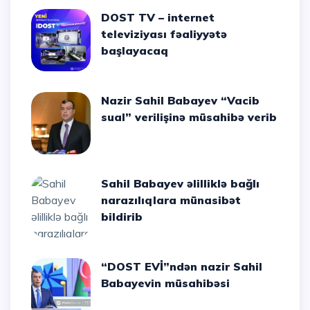
DOST TV – internet
televiziyası fəaliyyətə
başlayacaq
Nazir Sahil Babayev “Vacib
sual” verilişinə müsahibə verib
Sahil Babayev əlilliklə bağlı
narazılıqlara münasibət
bildirib
“DOST EVİ”ndən nazir Sahil
Babayevin müsahibəsi