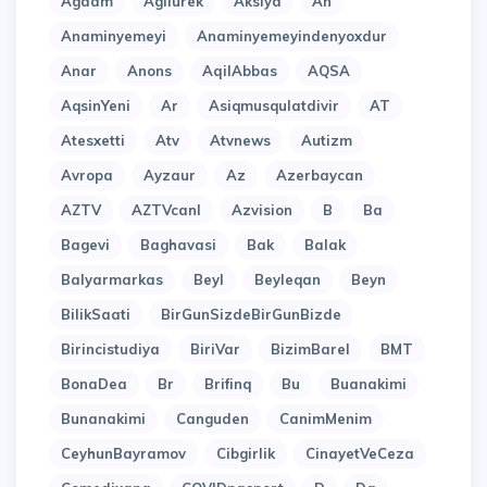
Agdam
Agilurek
Aksiya
An
Anaminyemeyi
Anaminyemeyindenyoxdur
Anar
Anons
AqilAbbas
AQSA
AqsinYeni
Ar
Asiqmusqulatdivir
AT
Atesxetti
Atv
Atvnews
Autizm
Avropa
Ayzaur
Az
Azerbaycan
AZTV
AZTVcanl
Azvision
B
Ba
Bagevi
Baghavasi
Bak
Balak
Balyarmarkas
Beyl
Beyleqan
Beyn
BilikSaati
BirGunSizdeBirGunBizde
Birincistudiya
BiriVar
BizimBarel
BMT
BonaDea
Br
Brifinq
Bu
Buanakimi
Bunanakimi
Canguden
CanimMenim
CeyhunBayramov
Cibgirlik
CinayetVeCeza