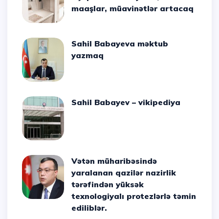
maaşlar, müavinətlər artacaq
Sahil Babayeva məktub
yazmaq
Sahil Babayev – vikipediya
Vətən müharibəsində
yaralanan qazilər nazirlik
tərəfindən yüksək
texnologiyalı protezlərlə təmin
ediliblər.