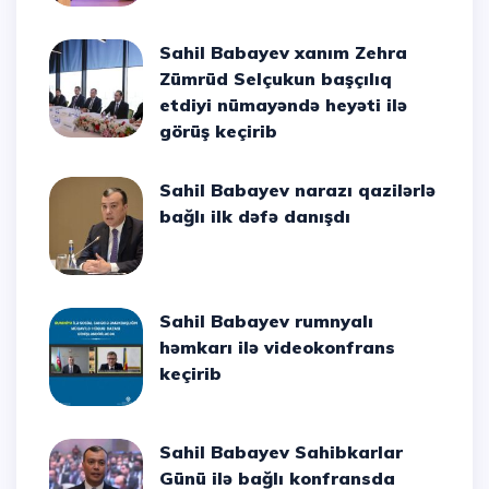
Sahil Babayev xanım Zehra
Zümrüd Selçukun başçılıq
etdiyi nümayəndə heyəti ilə
görüş keçirib
Sahil Babayev narazı qazilərlə
bağlı ilk dəfə danışdı
Sahil Babayev rumnyalı
həmkarı ilə videokonfrans
keçirib
Sahil Babayev Sahibkarlar
Günü ilə bağlı konfransda