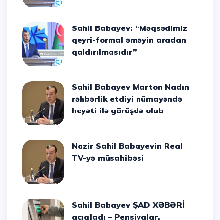
Sahil Babayev: “Məqsədimiz
qeyri-formal əməyin aradan
qaldırılmasıdır”
Sahil Babayev Marton Nadın
rəhbərlik etdiyi nümayəndə
heyəti ilə görüşdə olub
Nazir Sahil Babayevin Real
TV-yə müsahibəsi
Sahil Babayev ŞAD XƏBƏRİ
açıqladı – Pensiyalar,