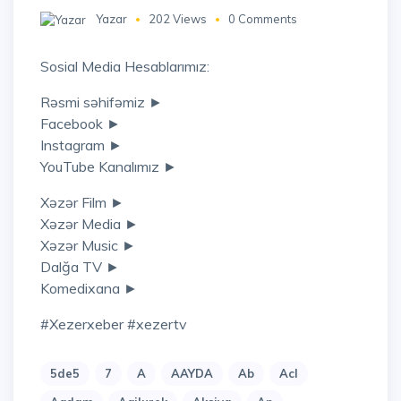
Yazar
202 Views
0 Comments
Sosial Media Hesablarımız:
Rəsmi səhifəmiz ►
Facebook ►
Instagram ►
YouTube Kanalımız ►
Xəzər Film ►
Xəzər Media ►
Xəzər Music ►
Dalğa TV ►
Komedixana ►
#xezerxeber #xezertv
5de5
7
A
AAYDA
Ab
Acl