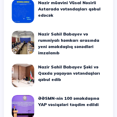
Nazir müavini Vüsal Nəsirli
Astarada vətəndaşları qəbul
edəcək
Nazir Sahil Babayev və
rumıniyalı həmkarı arasında
yeni əməkdaşlıq sənədləri
imzalanıb
Nazir Sahil Babayev Şəki və
Qaxda yaşayan vətəndaşları
qəbul edib
ƏƏSMN-nin 100 əməkdaşına
YAP vəsiqələri təqdim edildi