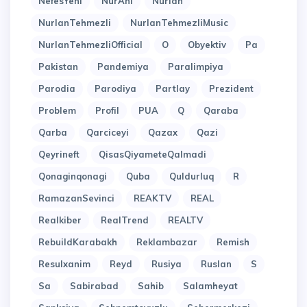
NefesYeni
NurAni
Nurlan
NurlanTehmezli
NurlanTehmezliMusic
NurlanTehmezliOfficial
O
Obyektiv
Pa
Pakistan
Pandemiya
Paralimpiya
Parodia
Parodiya
Partlay
Prezident
Problem
Profil
PUA
Q
Qaraba
Qarba
Qarciceyi
Qazax
Qazi
Qeyrineft
QisasQiyameteQalmadi
Qonaginqonagi
Quba
Quldurluq
R
RamazanSevinci
REAKTV
REAL
Realkiber
RealTrend
REALTV
RebuildKarabakh
Reklambazar
Remish
Resulxanim
Reyd
Rusiya
Ruslan
S
Sa
Sabirabad
Sahib
Salamheyat