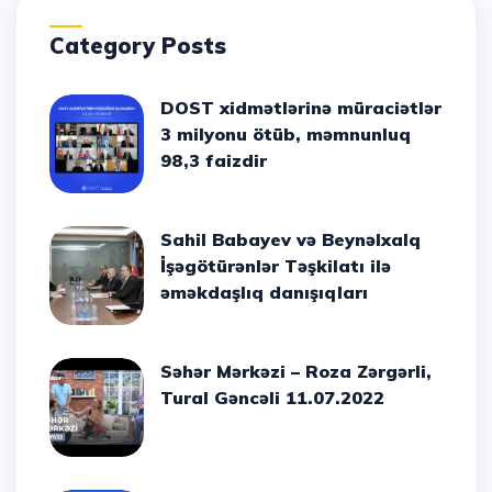
Category Posts
DOST xidmətlərinə müraciətlər
3 milyonu ötüb, məmnunluq
98,3 faizdir
Sahil Babayev və Beynəlxalq
İşəgötürənlər Təşkilatı ilə
əməkdaşlıq danışıqları
Səhər Mərkəzi – Roza Zərgərli,
Tural Gəncəli 11.07.2022