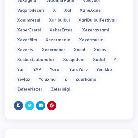
Vaxtigeldi
VladimirPutin
Voleybol
Vuqarbileceri
X
Xal
XaneXane
Xanimresul
Xaribulbul
XariBulbulFestivali
XeberEretsi
XeberErtesi
Xezeraxsami
Xezerfilm
Xezermedia
Xezermusic
Xezertv
Xezerxeber
Xocal
Xocav
Xosbextsabahalar
Xosqedem
Xudaf
Y
Yan
YAP
Yaral
YareYare
Yeniklip
Yevlax
Yoluxma
Z
Zaurkamal
ZefereNezer
Zeferisigi