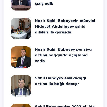
çıxış edib
Nazir Sahil Babayevin müavini
Hidayət Abdullayev şəhid
ailələri ilə görüşdü
Nazir Sahil Babayev pensiya
artımı haqqında açıqlama
verib
Sahil Babayev əməkhaqqı
artımı ilə bağlı danışır
Sahil Babayevdən 2022-ci ildə