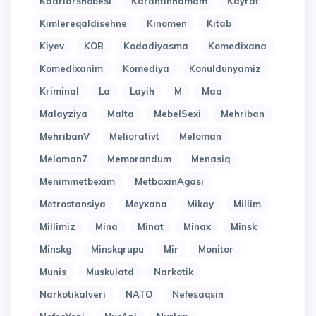
Kadrlarshobesi
Karantinhamam
Kayrat
Kimlereqaldisehne
Kinomen
Kitab
Kiyev
KOB
Kodadiyasma
Komedixana
Komedixanim
Komediya
Konuldunyamiz
Kriminal
La
Layih
M
Maa
Malayziya
Malta
MebelSexi
Mehriban
MehribanV
Meliorativt
Meloman
Meloman7
Memorandum
Menasiq
Menimmetbexim
MetbaxinAgasi
Metrostansiya
Meyxana
Mikay
Millim
Millimiz
Mina
Minat
Minax
Minsk
Minskg
Minskqrupu
Mir
Monitor
Munis
Muskulatd
Narkotik
Narkotikalveri
NATO
Nefesaqsin