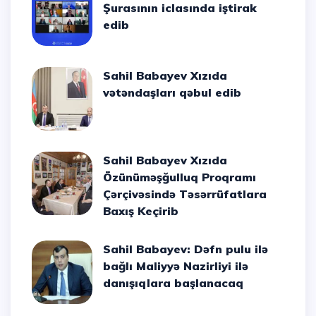
Şurasının iclasında iştirak
edib
Sahil Babayev Xızıda
vətəndaşları qəbul edib
Sahil Babayev Xızıda
Özünüməşğulluq Proqramı
Çərçivəsində Təsərrüfatlara
Baxış Keçirib
Sahil Babayev: Dəfn pulu ilə
bağlı Maliyyə Nazirliyi ilə
danışıqlara başlanacaq