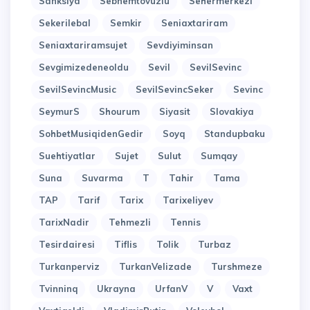
Sanksiya
Sebnemtovuzlu
Sehermerkezi
Sekerilebal
Semkir
Seniaxtariram
Seniaxtariramsujet
Sevdiyiminsan
Sevgimizedeneoldu
Sevil
SevilSevinc
SevilSevincMusic
SevilSevincSeker
Sevinc
SeymurS
Shourum
Siyasit
Slovakiya
SohbetMusiqidenGedir
Soyq
Standupbaku
Suehtiyatlar
Sujet
Sulut
Sumqay
Suna
Suvarma
T
Tahir
Tama
TAP
Tarif
Tarix
Tarixeliyev
TarixNadir
Tehmezli
Tennis
Tesirdairesi
Tiflis
Tolik
Turbaz
Turkanperviz
TurkanVelizade
Turshmeze
Tvinninq
Ukrayna
UrfanV
V
Vaxt