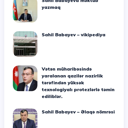
Sahil Babayeva məktub
yazmaq
Sahil Babayev – vikipediya
Vətən müharibəsində
yaralanan qazilər nazirlik
tərəfindən yüksək
texnologiyalı protezlərlə təmin
ediliblər.
Sahil Babayev – Əlaqə nömrəsi