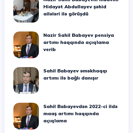
Hidayət Abdullayev şəhid
ailələri ilə görüşdü
Nazir Sahil Babayev pensiya
artımı haqqında açıqlama
verib
Sahil Babayev əməkhaqqı
artımı ilə bağlı danışır
Sahil Babayevdən 2022-ci ildə
maaş artımı haqqında
açıqlama