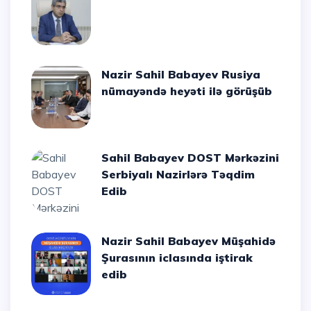
Nazir Sahil Babayev Rusiya
nümayəndə heyəti ilə görüşüb
Sahil Babayev DOST Mərkəzini
Serbiyalı Nazirlərə Təqdim
Edib
Nazir Sahil Babayev Müşahidə
Şurasının iclasında iştirak
edib