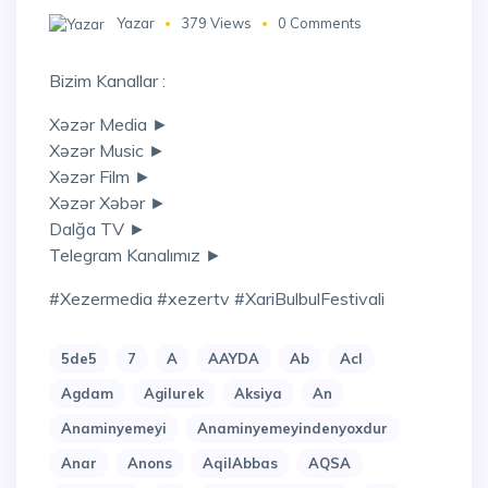
Yazar
379 Views
0 Comments
Bizim Kanallar :
Xəzər Media ►
Xəzər Music ►
Xəzər Film ►
Xəzər Xəbər ►
Dalğa TV ►
Telegram Kanalımız ►
#Xezermedia #xezertv #XariBulbulFestivali
5de5
7
A
AAYDA
Ab
Acl
Agdam
Agilurek
Aksiya
An
Anaminyemeyi
Anaminyemeyindenyoxdur
Anar
Anons
AqilAbbas
AQSA