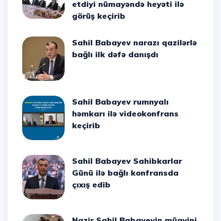
etdiyi nümayəndə heyəti ilə
görüş keçirib
Sahil Babayev narazı qazilərlə
bağlı ilk dəfə danışdı
Sahil Babayev rumnyalı
həmkarı ilə videokonfrans
keçirib
Sahil Babayev Sahibkarlar
Günü ilə bağlı konfransda
çıxış edib
Nazir Sahil Babayevin müavini