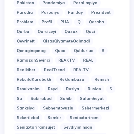
Pakistan
Pandemiya
Paralimpiya
Parodia
Parodiya
Partlay
Prezident
Problem
Profil
PUA
Q
Qaraba
Qarba
Qarciceyi
Qazax
Qazi
Qeyrineft
QisasQiyameteQalmadi
Qonaginqonagi
Quba
Quldurluq
R
RamazanSevinci
REAKTV
REAL
Realkiber
RealTrend
REALTV
RebuildKarabakh
Reklambazar
Remish
Resulxanim
Reyd
Rusiya
Ruslan
S
Sa
Sabirabad
Sahib
Salamheyat
Sanksiya
Sebnemtovuzlu
Sehermerkezi
Sekerilebal
Semkir
Seniaxtariram
Seniaxtariramsujet
Sevdiyiminsan