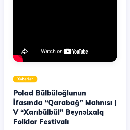
Xəbərlər
Polad Bülbüloğlunun
İfasında “Qarabağ” Mahnısı |
V “Xarıbülbül” Beynəlxalq
Folklor Festivalı