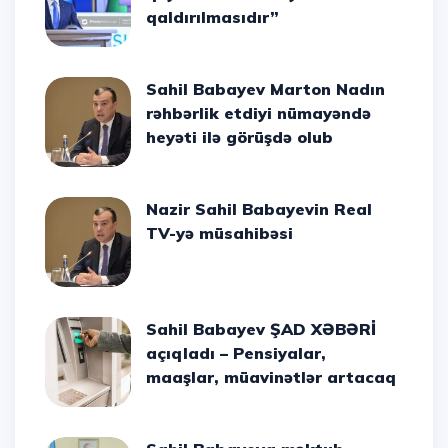
qaldırılmasıdır”
Sahil Babayev Marton Nadın
rəhbərlik etdiyi nümayəndə
heyəti ilə görüşdə olub
Nazir Sahil Babayevin Real
TV-yə müsahibəsi
Sahil Babayev ŞAD XƏBƏRİ
açıqladı – Pensiyalar,
maaşlar, müavinətlər artacaq