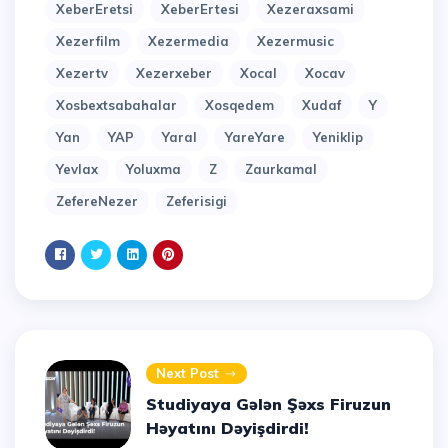
XeberEretsi
XeberErtesi
Xezeraxsami
Xezerfilm
Xezermedia
Xezermusic
Xezertv
Xezerxeber
Xocal
Xocav
Xosbextsabahalar
Xosqedem
Xudaf
Y
Yan
YAP
Yaral
YareYare
Yeniklip
Yevlax
Yoluxma
Z
Zaurkamal
ZefereNezer
Zeferisigi
Next Post
Studiyaya Gələn Şəxs Firuzun
Həyatını Dəyişdirdi!