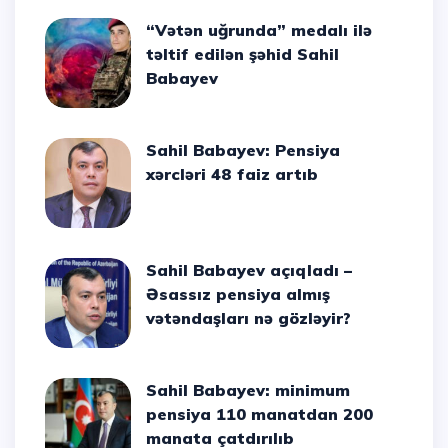
“Vətən uğrunda” medalı ilə
təltif edilən şəhid Sahil
Babayev
Sahil Babayev: Pensiya
xərcləri 48 faiz artıb
Sahil Babayev açıqladı –
Əsassız pensiya almış
vətəndaşları nə gözləyir?
Sahil Babayev: minimum
pensiya 110 manatdan 200
manata çatdırılıb