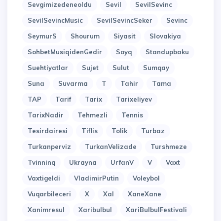
Sevgimizedeneoldu
Sevil
SevilSevinc
SevilSevincMusic
SevilSevincSeker
Sevinc
SeymurS
Shourum
Siyasit
Slovakiya
SohbetMusiqidenGedir
Soyq
Standupbaku
Suehtiyatlar
Sujet
Sulut
Sumqay
Suna
Suvarma
T
Tahir
Tama
TAP
Tarif
Tarix
Tarixeliyev
TarixNadir
Tehmezli
Tennis
Tesirdairesi
Tiflis
Tolik
Turbaz
Turkanperviz
TurkanVelizade
Turshmeze
Tvinninq
Ukrayna
UrfanV
V
Vaxt
Vaxtigeldi
VladimirPutin
Voleybol
Vuqarbileceri
X
Xal
XaneXane
Xanimresul
Xaribulbul
XariBulbulFestivali