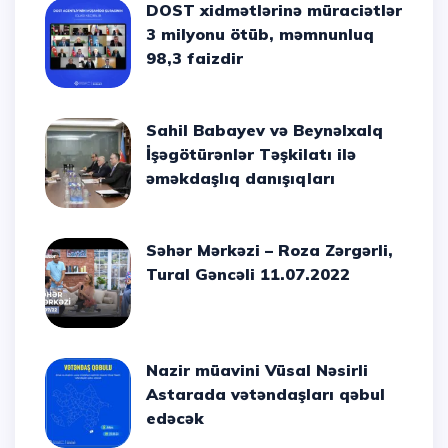
DOST xidmətlərinə müraciətlər
3 milyonu ötüb, məmnunluq
98,3 faizdir
Sahil Babayev və Beynəlxalq
İşəgötürənlər Təşkilatı ilə
əməkdaşlıq danışıqları
Səhər Mərkəzi – Roza Zərgərli,
Tural Gəncəli 11.07.2022
Nazir müavini Vüsal Nəsirli
Astarada vətəndaşları qəbul
edəcək