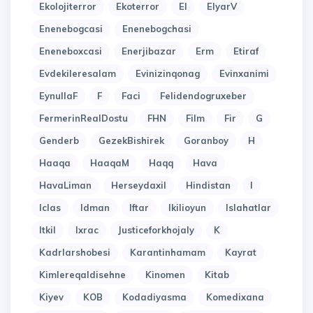
Ekolojiterror
Ekoterror
El
ElyarV
Enenebogcasi
Enenebogchasi
Eneneboxcasi
Enerjibazar
Erm
Etiraf
Evdekileresalam
Evinizinqonag
Evinxanimi
EynullaF
F
Faci
Felidendogruxeber
FermerinRealDostu
FHN
Film
Fir
G
Genderb
GezekBishirek
Goranboy
H
Haaqa
HaaqaM
Haqq
Hava
HavaLiman
Herseydaxil
Hindistan
I
Iclas
Idman
Iftar
Ikilioyun
Islahatlar
Itkil
Ixrac
Justiceforkhojaly
K
Kadrlarshobesi
Karantinhamam
Kayrat
Kimlereqaldisehne
Kinomen
Kitab
Kiyev
KOB
Kodadiyasma
Komedixana