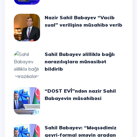
Nazir Sahil Babayev “Vacib
sual” verilişinə müsahibə verib
Sahil Babayev əlilliklə bağlı
narazılıqlara münasibət
bildirib
“DOST EVİ”ndən nazir Sahil
Babayevin müsahibəsi
Sahil Babayev: “Məqsədimiz
qeyri-formal əməyin aradan