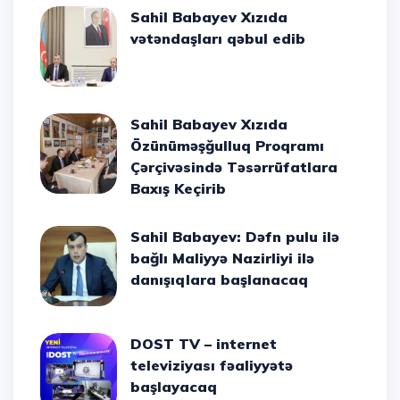
Sahil Babayev Xızıda
vətəndaşları qəbul edib
Sahil Babayev Xızıda
Özünüməşğulluq Proqramı
Çərçivəsində Təsərrüfatlara
Baxış Keçirib
Sahil Babayev: Dəfn pulu ilə
bağlı Maliyyə Nazirliyi ilə
danışıqlara başlanacaq
DOST TV – internet
televiziyası fəaliyyətə
başlayacaq