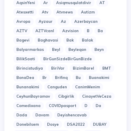
AqsinYeni
Ar
Asiqmusqulatdivir
AT
Atesxetti
Atv
Atvnews
Autizm
Avropa
Ayzaur
Az
Azerbaycan
AZTV
AZTVcanl
Azvision
B
Ba
Bagevi
Baghavasi
Bak
Balak
Balyarmarkas
Beyl
Beyleqan
Beyn
BilikSaati
BirGunSizdeBirGunBizde
Birincistudiya
BiriVar
BizimBarel
BMT
BonaDea
Br
Brifinq
Bu
Buanakimi
Bunanakimi
Canguden
CanimMenim
CeyhunBayramov
Cibgirlik
CinayetVeCeza
Comedixana
COVIDpasport
D
Da
Dada
Davam
Deyishencavab
Donebilsem
Dosye
DSA2022
DUBAY