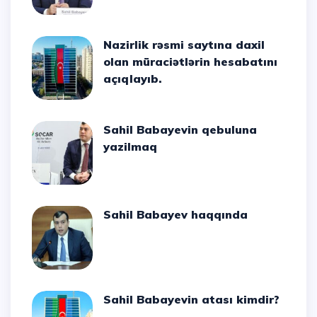
Nazirlik rəsmi saytına daxil
olan müraciətlərin hesabatını
açıqlayıb.
Sahil Babayevin qebuluna
yazilmaq
Sahil Babayev haqqında
Sahil Babayevin atası kimdir?