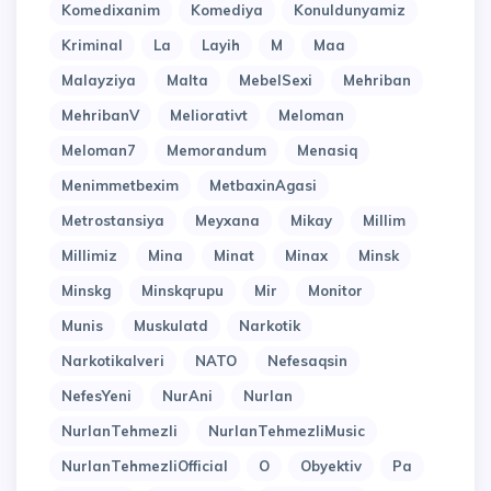
Komedixanim
Komediya
Konuldunyamiz
Kriminal
La
Layih
M
Maa
Malayziya
Malta
MebelSexi
Mehriban
MehribanV
Meliorativt
Meloman
Meloman7
Memorandum
Menasiq
Menimmetbexim
MetbaxinAgasi
Metrostansiya
Meyxana
Mikay
Millim
Millimiz
Mina
Minat
Minax
Minsk
Minskg
Minskqrupu
Mir
Monitor
Munis
Muskulatd
Narkotik
Narkotikalveri
NATO
Nefesaqsin
NefesYeni
NurAni
Nurlan
NurlanTehmezli
NurlanTehmezliMusic
NurlanTehmezliOfficial
O
Obyektiv
Pa