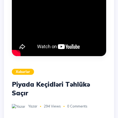
Xəbərlər
Piyada Keçidləri Təhlükə
Saçır
Yazar
294 Views
0 Comments