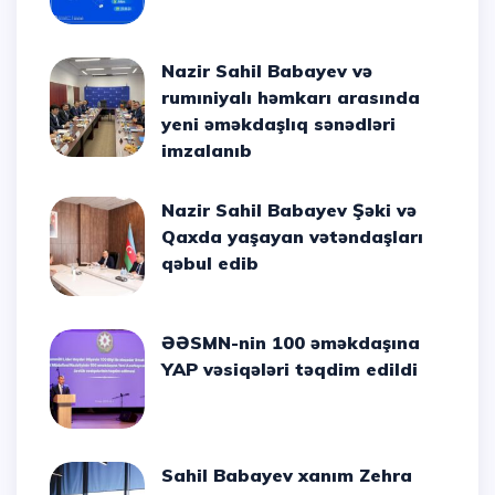
Nazir Sahil Babayev və
rumıniyalı həmkarı arasında
yeni əməkdaşlıq sənədləri
imzalanıb
Nazir Sahil Babayev Şəki və
Qaxda yaşayan vətəndaşları
qəbul edib
ƏƏSMN-nin 100 əməkdaşına
YAP vəsiqələri təqdim edildi
Sahil Babayev xanım Zehra