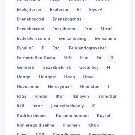
Ekolojiterror
Ekoterror
El
ElyarV
Enenebogcasi
Enenebogchasi
Eneneboxcasi
Enerjibazar
Erm
Etiraf
Evdekileresalam
Evinizinqonag
Evinxanimi
EynullaF
F
Faci
Felidendogruxeber
FermerinRealDostu
FHN
Film
Fir
G
Genderb
GezekBishirek
Goranboy
H
Haaqa
HaaqaM
Haqq
Hava
HavaLiman
Herseydaxil
Hindistan
I
Iclas
Idman
Iftar
Ikilioyun
Islahatlar
Itkil
Ixrac
Justiceforkhojaly
K
Kadrlarshobesi
Karantinhamam
Kayrat
Kimlereqaldisehne
Kinomen
Kitab
Kiyev
KOB
Kodadiyasma
Komedixana