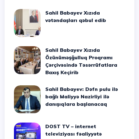
Sahil Babayev Xızıda
vətəndaşları qəbul edib
Sahil Babayev Xızıda
Özünüməşğulluq Proqramı
Çərçivəsində Təsərrüfatlara
Baxış Keçirib
Sahil Babayev: Dəfn pulu ilə
bağlı Maliyyə Nazirliyi ilə
danışıqlara başlanacaq
DOST TV – internet
televiziyası fəaliyyətə