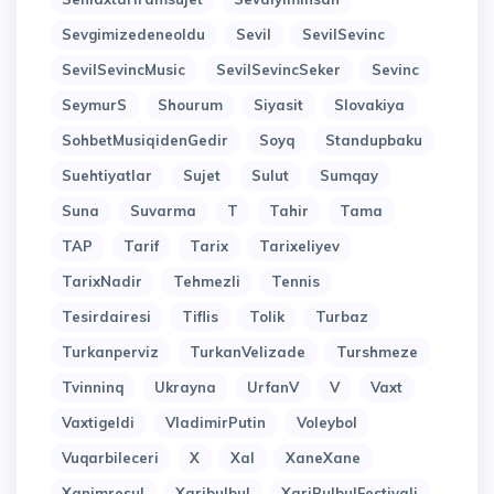
Sevgimizedeneoldu
Sevil
SevilSevinc
SevilSevincMusic
SevilSevincSeker
Sevinc
SeymurS
Shourum
Siyasit
Slovakiya
SohbetMusiqidenGedir
Soyq
Standupbaku
Suehtiyatlar
Sujet
Sulut
Sumqay
Suna
Suvarma
T
Tahir
Tama
TAP
Tarif
Tarix
Tarixeliyev
TarixNadir
Tehmezli
Tennis
Tesirdairesi
Tiflis
Tolik
Turbaz
Turkanperviz
TurkanVelizade
Turshmeze
Tvinninq
Ukrayna
UrfanV
V
Vaxt
Vaxtigeldi
VladimirPutin
Voleybol
Vuqarbileceri
X
Xal
XaneXane
Xanimresul
Xaribulbul
XariBulbulFestivali