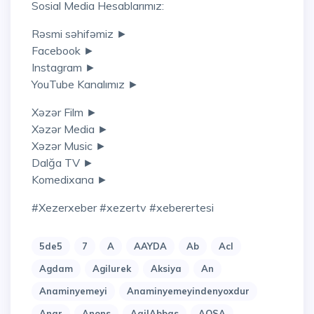
Sosial Media Hesablarımız:
Rəsmi səhifəmiz ►
Facebook ►
Instagram ►
YouTube Kanalımız ►
Xəzər Film ►
Xəzər Media ►
Xəzər Music ►
Dalğa TV ►
Komedixana ►
#xezerxeber #xezertv #xeberertesi
5de5
7
A
AAYDA
Ab
Acl
Agdam
Agilurek
Aksiya
An
Anaminyemeyi
Anaminyemeyindenyoxdur
Anar
Anons
AqilAbbas
AQSA