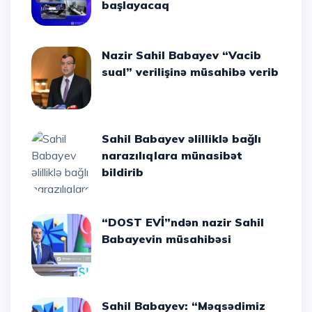
başlayacaq
Nazir Sahil Babayev “Vacib
sual” verilişinə müsahibə verib
Sahil Babayev əlilliklə bağlı
narazılıqlara münasibət
bildirib
“DOST EVİ”ndən nazir Sahil
Babayevin müsahibəsi
Sahil Babayev: “Məqsədimiz