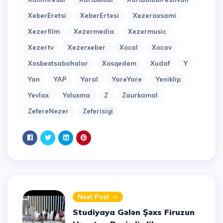
XeberEretsi
XeberErtesi
Xezeraxsami
Xezerfilm
Xezermedia
Xezermusic
Xezertv
Xezerxeber
Xocal
Xocav
Xosbextsabahalar
Xosqedem
Xudaf
Y
Yan
YAP
Yaral
YareYare
Yeniklip
Yevlax
Yoluxma
Z
Zaurkamal
ZefereNezer
Zeferisigi
Next Post
Studiyaya Gələn Şəxs Firuzun