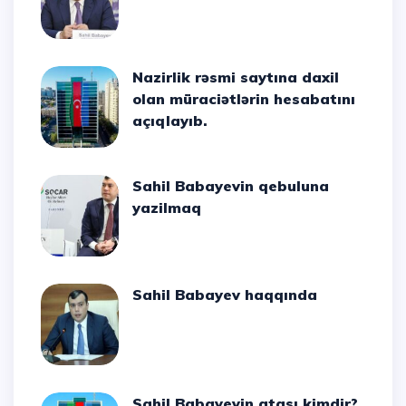
Nazirlik rəsmi saytına daxil
olan müraciətlərin hesabatını
açıqlayıb.
Sahil Babayevin qebuluna
yazilmaq
Sahil Babayev haqqında
Sahil Babayevin atası kimdir?