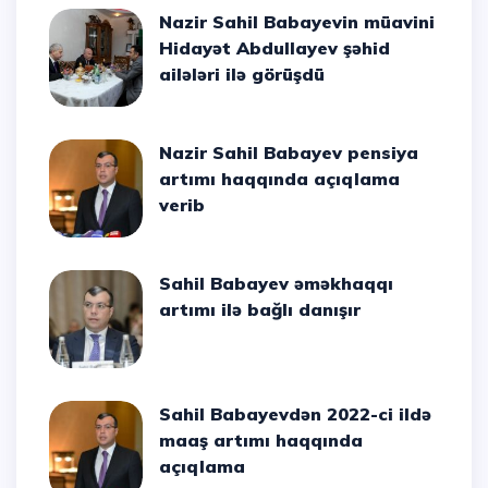
Nazir Sahil Babayevin müavini
Hidayət Abdullayev şəhid
ailələri ilə görüşdü
Nazir Sahil Babayev pensiya
artımı haqqında açıqlama
verib
Sahil Babayev əməkhaqqı
artımı ilə bağlı danışır
Sahil Babayevdən 2022-ci ildə
maaş artımı haqqında
açıqlama