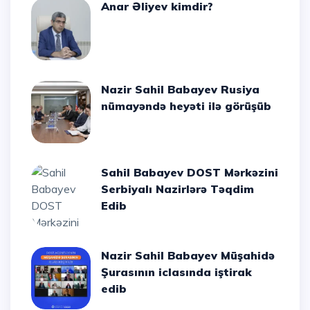
Anar Əliyev kimdir?
Nazir Sahil Babayev Rusiya
nümayəndə heyəti ilə görüşüb
Sahil Babayev DOST Mərkəzini
Serbiyalı Nazirlərə Təqdim
Edib
Nazir Sahil Babayev Müşahidə
Şurasının iclasında iştirak
edib