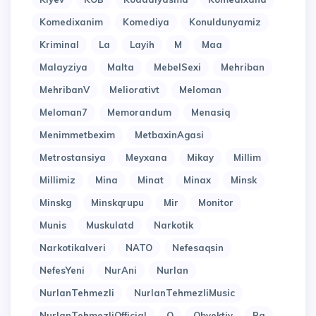
Komedixanim
Komediya
Konuldunyamiz
Kriminal
La
Layih
M
Maa
Malayziya
Malta
MebelSexi
Mehriban
MehribanV
Meliorativt
Meloman
Meloman7
Memorandum
Menasiq
Menimmetbexim
MetbaxinAgasi
Metrostansiya
Meyxana
Mikay
Millim
Millimiz
Mina
Minat
Minax
Minsk
Minskg
Minskqrupu
Mir
Monitor
Munis
Muskulatd
Narkotik
Narkotikalveri
NATO
Nefesaqsin
NefesYeni
NurAni
Nurlan
NurlanTehmezli
NurlanTehmezliMusic
NurlanTehmezliOfficial
O
Obyektiv
Pa