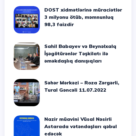
DOST xidmətlərinə müraciətlər
3 milyonu ötüb, məmnunluq
98,3 faizdir
Sahil Babayev və Beynəlxalq
İşəgötürənlər Təşkilatı ilə
əməkdaşlıq danışıqları
Səhər Mərkəzi – Roza Zərgərli,
Tural Gəncəli 11.07.2022
Nazir müavini Vüsal Nəsirli
Astarada vətəndaşları qəbul
edəcək