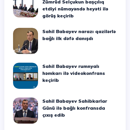
Zümrüd Selçukun başçılıq
etdiyi nümayəndə heyəti ilə
görüş keçirib
Sahil Babayev narazı qazilərlə
bağlı ilk dəfə danışdı
Sahil Babayev rumnyalı
həmkarı ilə videokonfrans
keçirib
Sahil Babayev Sahibkarlar
Günü ilə bağlı konfransda
çıxış edib