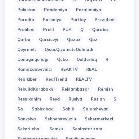
Pakistan
Pandemiya
Paralimpiya
Parodia
Parodiya
Partlay
Prezident
Problem
Profil
PUA
Q
Qaraba
Qarba
Qarciceyi
Qazax
Qazi
Qeyrineft
QisasQiyameteQalmadi
Qonaginqonagi
Quba
Quldurluq
R
RamazanSevinci
REAKTV
REAL
Realkiber
RealTrend
REALTV
RebuildKarabakh
Reklambazar
Remish
Resulxanim
Reyd
Rusiya
Ruslan
S
Sa
Sabirabad
Sahib
Salamheyat
Sanksiya
Sebnemtovuzlu
Sehermerkezi
Sekerilebal
Semkir
Seniaxtariram
Seniaxtariramsujet
Sevdiyiminsan