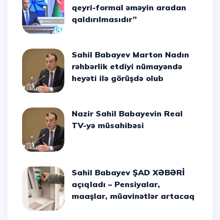
qeyri-formal əməyin aradan
qaldırılmasıdır”
Sahil Babayev Marton Nadın
rəhbərlik etdiyi nümayəndə
heyəti ilə görüşdə olub
Nazir Sahil Babayevin Real
TV-yə müsahibəsi
Sahil Babayev ŞAD XƏBƏRİ
açıqladı – Pensiyalar,
maaşlar, müavinətlər artacaq