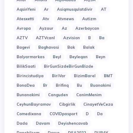
AqsinYeni
Ar
Asiqmusqulatdivir
AT
Atesxetti
Atv
Atvnews
Autizm
Avropa
Ayzaur
Az
Azerbaycan
AZTV
AZTVcanl
Azvision
B
Ba
Bagevi
Baghavasi
Bak
Balak
Balyarmarkas
Beyl
Beyleqan
Beyn
BilikSaati
BirGunSizdeBirGunBizde
Birincistudiya
BiriVar
BizimBarel
BMT
BonaDea
Br
Brifinq
Bu
Buanakimi
Bunanakimi
Canguden
CanimMenim
CeyhunBayramov
Cibgirlik
CinayetVeCeza
Comedixana
COVIDpasport
D
Da
Dada
Davam
Deyishencavab
Donebilsem
Dosye
DSA2022
DUBAY