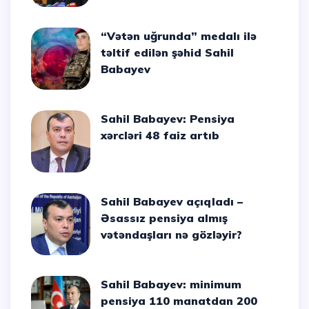
“Vətən uğrunda” medalı ilə
təltif edilən şəhid Sahil
Babayev
Sahil Babayev: Pensiya
xərcləri 48 faiz artıb
Sahil Babayev açıqladı –
Əsassız pensiya almış
vətəndaşları nə gözləyir?
Sahil Babayev: minimum
pensiya 110 manatdan 200