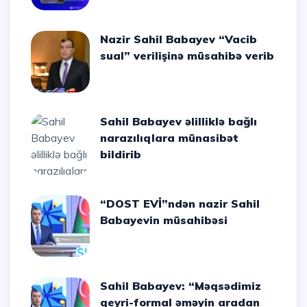
Nazir Sahil Babayev “Vacib
sual” verilişinə müsahibə verib
Sahil Babayev əlilliklə bağlı
narazılıqlara münasibət
bildirib
“DOST EVİ”ndən nazir Sahil
Babayevin müsahibəsi
Sahil Babayev: “Məqsədimiz
qeyri-formal əməyin aradan