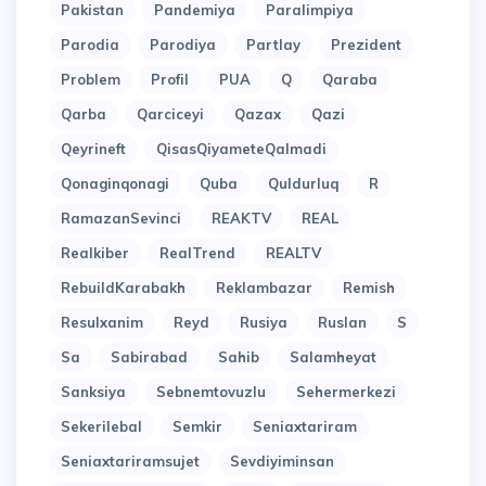
Pakistan
Pandemiya
Paralimpiya
Parodia
Parodiya
Partlay
Prezident
Problem
Profil
PUA
Q
Qaraba
Qarba
Qarciceyi
Qazax
Qazi
Qeyrineft
QisasQiyameteQalmadi
Qonaginqonagi
Quba
Quldurluq
R
RamazanSevinci
REAKTV
REAL
Realkiber
RealTrend
REALTV
RebuildKarabakh
Reklambazar
Remish
Resulxanim
Reyd
Rusiya
Ruslan
S
Sa
Sabirabad
Sahib
Salamheyat
Sanksiya
Sebnemtovuzlu
Sehermerkezi
Sekerilebal
Semkir
Seniaxtariram
Seniaxtariramsujet
Sevdiyiminsan