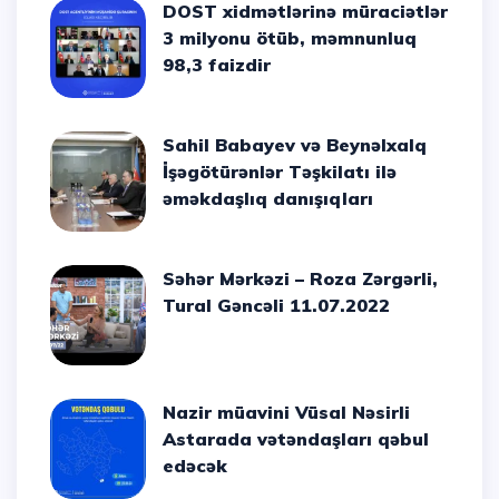
DOST xidmətlərinə müraciətlər
3 milyonu ötüb, məmnunluq
98,3 faizdir
Sahil Babayev və Beynəlxalq
İşəgötürənlər Təşkilatı ilə
əməkdaşlıq danışıqları
Səhər Mərkəzi – Roza Zərgərli,
Tural Gəncəli 11.07.2022
Nazir müavini Vüsal Nəsirli
Astarada vətəndaşları qəbul
edəcək