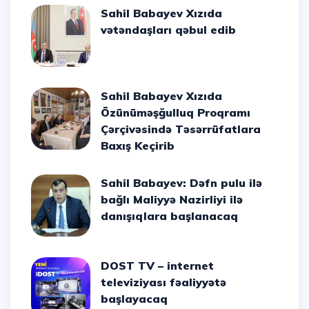
Sahil Babayev Xızıda
vətəndaşları qəbul edib
Sahil Babayev Xızıda
Özünüməşğulluq Proqramı
Çərçivəsində Təsərrüfatlara
Baxış Keçirib
Sahil Babayev: Dəfn pulu ilə
bağlı Maliyyə Nazirliyi ilə
danışıqlara başlanacaq
DOST TV – internet
televiziyası fəaliyyətə
başlayacaq