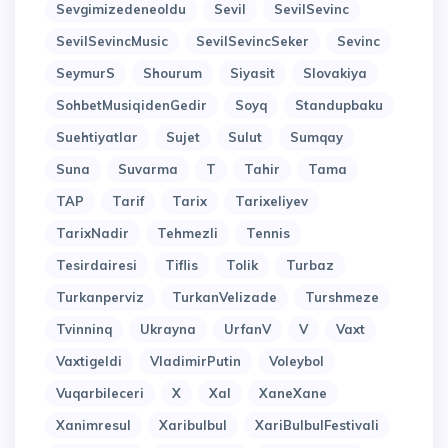
Sevgimizedeneoldu
Sevil
SevilSevinc
SevilSevincMusic
SevilSevincSeker
Sevinc
SeymurS
Shourum
Siyasit
Slovakiya
SohbetMusiqidenGedir
Soyq
Standupbaku
Suehtiyatlar
Sujet
Sulut
Sumqay
Suna
Suvarma
T
Tahir
Tama
TAP
Tarif
Tarix
Tarixeliyev
TarixNadir
Tehmezli
Tennis
Tesirdairesi
Tiflis
Tolik
Turbaz
Turkanperviz
TurkanVelizade
Turshmeze
Tvinninq
Ukrayna
UrfanV
V
Vaxt
Vaxtigeldi
VladimirPutin
Voleybol
Vuqarbileceri
X
Xal
XaneXane
Xanimresul
Xaribulbul
XariBulbulFestivali