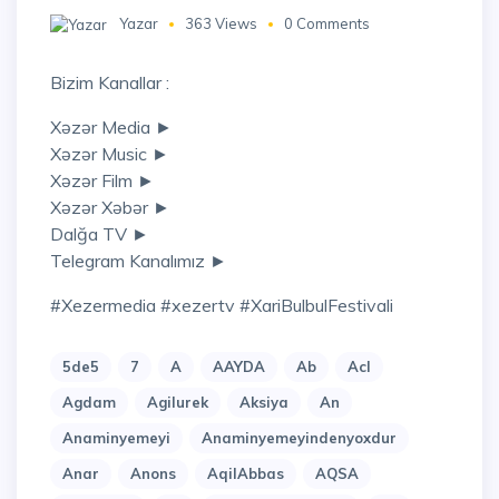
Yazar
363 Views
0 Comments
Bizim Kanallar :
Xəzər Media ►
Xəzər Music ►
Xəzər Film ►
Xəzər Xəbər ►
Dalğa TV ►
Telegram Kanalımız ►
#Xezermedia #xezertv #XariBulbulFestivali
5de5
7
A
AAYDA
Ab
Acl
Agdam
Agilurek
Aksiya
An
Anaminyemeyi
Anaminyemeyindenyoxdur
Anar
Anons
AqilAbbas
AQSA