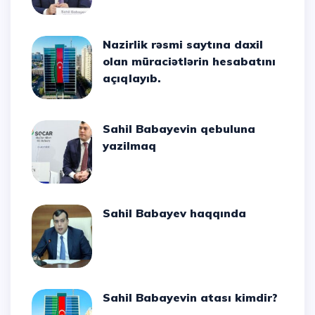
Nazirlik rəsmi saytına daxil
olan müraciətlərin hesabatını
açıqlayıb.
Sahil Babayevin qebuluna
yazilmaq
Sahil Babayev haqqında
Sahil Babayevin atası kimdir?