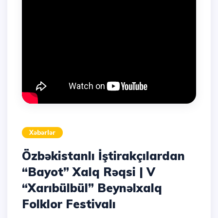
Xəbərlər
Özbəkistanlı İştirakçılardan
“Bayot” Xalq Rəqsi | V
“Xarıbülbül” Beynəlxalq
Folklor Festivalı