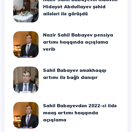
Hidayət Abdullayev şəhid
ailələri ilə görüşdü
Nazir Sahil Babayev pensiya
artımı haqqında açıqlama
verib
Sahil Babayev əməkhaqqı
artımı ilə bağlı danışır
Sahil Babayevdən 2022-ci ildə
maaş artımı haqqında
açıqlama