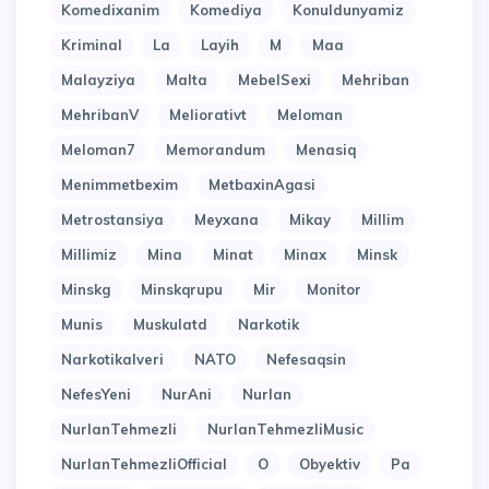
Komedixanim
Komediya
Konuldunyamiz
Kriminal
La
Layih
M
Maa
Malayziya
Malta
MebelSexi
Mehriban
MehribanV
Meliorativt
Meloman
Meloman7
Memorandum
Menasiq
Menimmetbexim
MetbaxinAgasi
Metrostansiya
Meyxana
Mikay
Millim
Millimiz
Mina
Minat
Minax
Minsk
Minskg
Minskqrupu
Mir
Monitor
Munis
Muskulatd
Narkotik
Narkotikalveri
NATO
Nefesaqsin
NefesYeni
NurAni
Nurlan
NurlanTehmezli
NurlanTehmezliMusic
NurlanTehmezliOfficial
O
Obyektiv
Pa