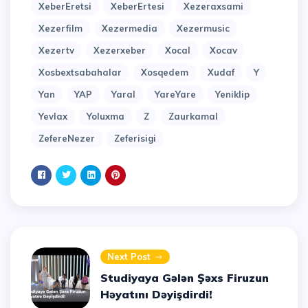
XeberEretsi
XeberErtesi
Xezeraxsami
Xezerfilm
Xezermedia
Xezermusic
Xezertv
Xezerxeber
Xocal
Xocav
Xosbextsabahalar
Xosqedem
Xudaf
Y
Yan
YAP
Yaral
YareYare
Yeniklip
Yevlax
Yoluxma
Z
Zaurkamal
ZefereNezer
Zeferisigi
Next Post
Studiyaya Gələn Şəxs Firuzun
Həyatını Dəyişdirdi!