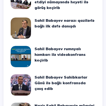
etdiyi nümayəndə heyəti ilə
görüş keçirib
Sahil Babayev narazı qazilərlə
bağlı ilk dəfə danışdı
Sahil Babayev rumnyalı
həmkarı ilə videokonfrans
keçirib
Sahil Babayev Sahibkarlar
Günü ilə bağlı konfransda
çıxış edib
Nazir Sahil Babayevin müavini