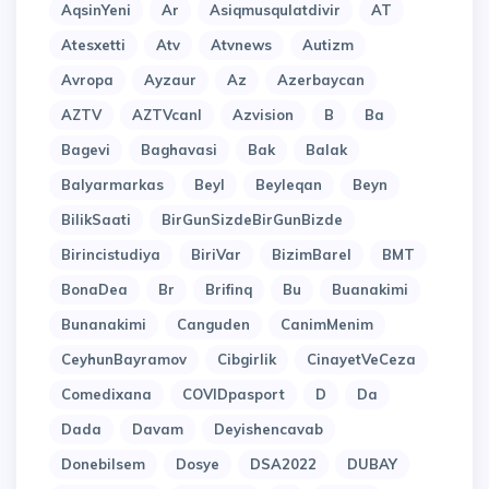
AqsinYeni
Ar
Asiqmusqulatdivir
AT
Atesxetti
Atv
Atvnews
Autizm
Avropa
Ayzaur
Az
Azerbaycan
AZTV
AZTVcanl
Azvision
B
Ba
Bagevi
Baghavasi
Bak
Balak
Balyarmarkas
Beyl
Beyleqan
Beyn
BilikSaati
BirGunSizdeBirGunBizde
Birincistudiya
BiriVar
BizimBarel
BMT
BonaDea
Br
Brifinq
Bu
Buanakimi
Bunanakimi
Canguden
CanimMenim
CeyhunBayramov
Cibgirlik
CinayetVeCeza
Comedixana
COVIDpasport
D
Da
Dada
Davam
Deyishencavab
Donebilsem
Dosye
DSA2022
DUBAY