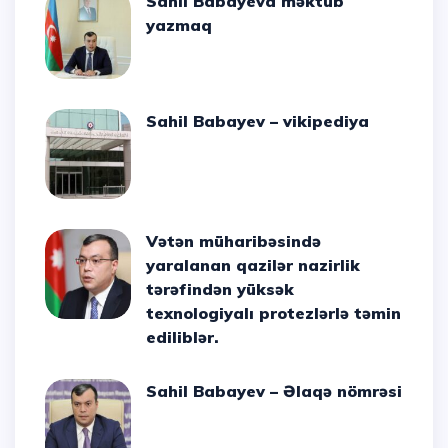
Sahil Babayeva məktub
yazmaq
Sahil Babayev – vikipediya
Vətən müharibəsində
yaralanan qazilər nazirlik
tərəfindən yüksək
texnologiyalı protezlərlə təmin
ediliblər.
Sahil Babayev – Əlaqə nömrəsi