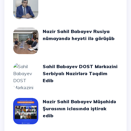
Nazir Sahil Babayev Rusiya
nümayəndə heyəti ilə görüşüb
Sahil Babayev DOST Mərkəzini
Serbiyalı Nazirlərə Təqdim
Edib
Nazir Sahil Babayev Müşahidə
Şurasının iclasında iştirak
edib