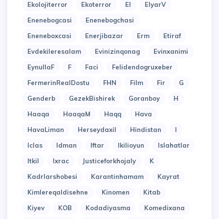
Ekolojiterror
Ekoterror
El
ElyarV
Enenebogcasi
Enenebogchasi
Eneneboxcasi
Enerjibazar
Erm
Etiraf
Evdekileresalam
Evinizinqonag
Evinxanimi
EynullaF
F
Faci
Felidendogruxeber
FermerinRealDostu
FHN
Film
Fir
G
Genderb
GezekBishirek
Goranboy
H
Haaqa
HaaqaM
Haqq
Hava
HavaLiman
Herseydaxil
Hindistan
I
Iclas
Idman
Iftar
Ikilioyun
Islahatlar
Itkil
Ixrac
Justiceforkhojaly
K
Kadrlarshobesi
Karantinhamam
Kayrat
Kimlereqaldisehne
Kinomen
Kitab
Kiyev
KOB
Kodadiyasma
Komedixana