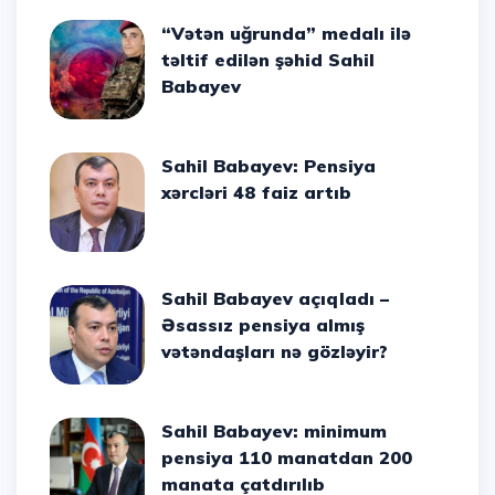
“Vətən uğrunda” medalı ilə
təltif edilən şəhid Sahil
Babayev
Sahil Babayev: Pensiya
xərcləri 48 faiz artıb
Sahil Babayev açıqladı –
Əsassız pensiya almış
vətəndaşları nə gözləyir?
Sahil Babayev: minimum
pensiya 110 manatdan 200
manata çatdırılıb