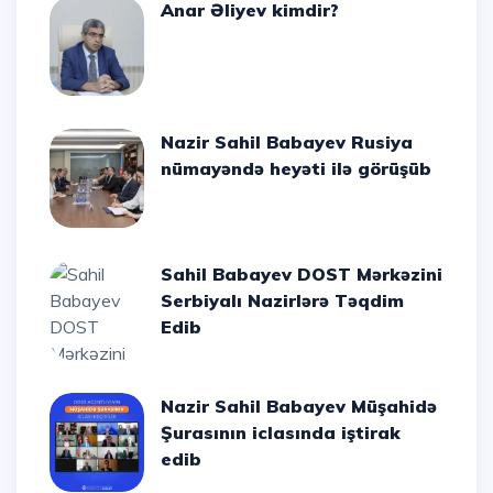
Anar Əliyev kimdir?
Nazir Sahil Babayev Rusiya
nümayəndə heyəti ilə görüşüb
Sahil Babayev DOST Mərkəzini
Serbiyalı Nazirlərə Təqdim
Edib
Nazir Sahil Babayev Müşahidə
Şurasının iclasında iştirak
edib