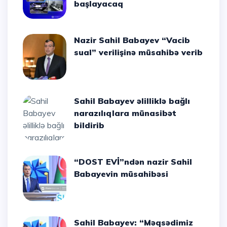
başlayacaq
Nazir Sahil Babayev “Vacib
sual” verilişinə müsahibə verib
Sahil Babayev əlilliklə bağlı
narazılıqlara münasibət
bildirib
“DOST EVİ”ndən nazir Sahil
Babayevin müsahibəsi
Sahil Babayev: “Məqsədimiz