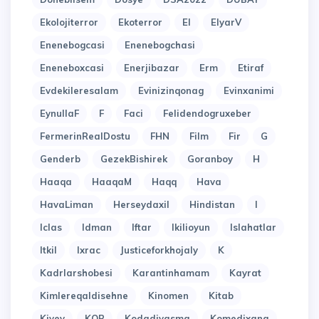
Ekolojiterror
Ekoterror
El
ElyarV
Enenebogcasi
Enenebogchasi
Eneneboxcasi
Enerjibazar
Erm
Etiraf
Evdekileresalam
Evinizinqonag
Evinxanimi
EynullaF
F
Faci
Felidendogruxeber
FermerinRealDostu
FHN
Film
Fir
G
Genderb
GezekBishirek
Goranboy
H
Haaqa
HaaqaM
Haqq
Hava
HavaLiman
Herseydaxil
Hindistan
I
Iclas
Idman
Iftar
Ikilioyun
Islahatlar
Itkil
Ixrac
Justiceforkhojaly
K
Kadrlarshobesi
Karantinhamam
Kayrat
Kimlereqaldisehne
Kinomen
Kitab
Kiyev
KOB
Kodadiyasma
Komedixana