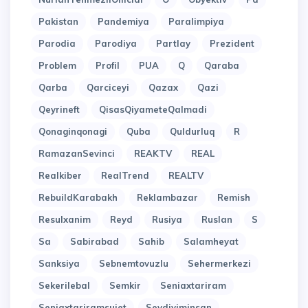
Pakistan
Pandemiya
Paralimpiya
Parodia
Parodiya
Partlay
Prezident
Problem
Profil
PUA
Q
Qaraba
Qarba
Qarciceyi
Qazax
Qazi
Qeyrineft
QisasQiyameteQalmadi
Qonaginqonagi
Quba
Quldurluq
R
RamazanSevinci
REAKTV
REAL
Realkiber
RealTrend
REALTV
RebuildKarabakh
Reklambazar
Remish
Resulxanim
Reyd
Rusiya
Ruslan
S
Sa
Sabirabad
Sahib
Salamheyat
Sanksiya
Sebnemtovuzlu
Sehermerkezi
Sekerilebal
Semkir
Seniaxtariram
Seniaxtariramsujet
Sevdiyiminsan