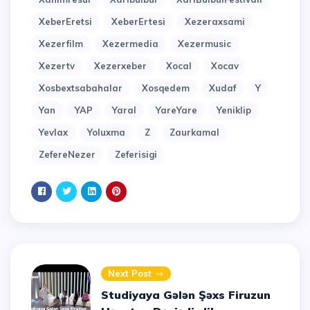
XeberEretsi
XeberErtesi
Xezeraxsami
Xezerfilm
Xezermedia
Xezermusic
Xezertv
Xezerxeber
Xocal
Xocav
Xosbextsabahalar
Xosqedem
Xudaf
Y
Yan
YAP
Yaral
YareYare
Yeniklip
Yevlax
Yoluxma
Z
Zaurkamal
ZefereNezer
Zeferisigi
Next Post
Studiyaya Gələn Şəxs Firuzun