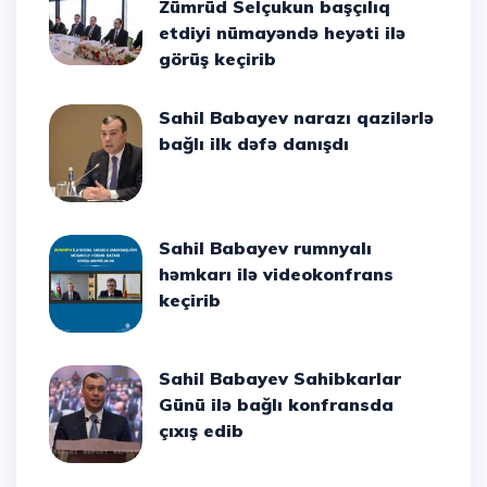
Zümrüd Selçukun başçılıq
etdiyi nümayəndə heyəti ilə
görüş keçirib
Sahil Babayev narazı qazilərlə
bağlı ilk dəfə danışdı
Sahil Babayev rumnyalı
həmkarı ilə videokonfrans
keçirib
Sahil Babayev Sahibkarlar
Günü ilə bağlı konfransda
çıxış edib