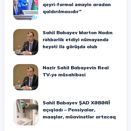
qeyri-formal əməyin aradan
qaldırılmasıdır”
Sahil Babayev Marton Nadın
rəhbərlik etdiyi nümayəndə
heyəti ilə görüşdə olub
Nazir Sahil Babayevin Real
TV-yə müsahibəsi
Sahil Babayev ŞAD XƏBƏRİ
açıqladı – Pensiyalar,
maaşlar, müavinətlər artacaq