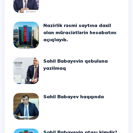
Nazirlik rəsmi saytına daxil
olan müraciətlərin hesabatını
açıqlayıb.
Sahil Babayevin qebuluna
yazilmaq
Sahil Babayev haqqında
Sahil Babayevin atası kimdir?