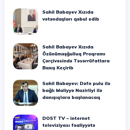
Sahil Babayev Xızıda
vətəndaşları qəbul edib
Sahil Babayev Xızıda
Özünüməşğulluq Proqramı
Çərçivəsində Təsərrüfatlara
Baxış Keçirib
Sahil Babayev: Dəfn pulu ilə
bağlı Maliyyə Nazirliyi ilə
danışıqlara başlanacaq
DOST TV – internet
televiziyası fəaliyyətə