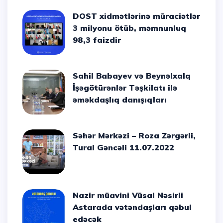
DOST xidmətlərinə müraciətlər
3 milyonu ötüb, məmnunluq
98,3 faizdir
Sahil Babayev və Beynəlxalq
İşəgötürənlər Təşkilatı ilə
əməkdaşlıq danışıqları
Səhər Mərkəzi – Roza Zərgərli,
Tural Gəncəli 11.07.2022
Nazir müavini Vüsal Nəsirli
Astarada vətəndaşları qəbul
edəcək