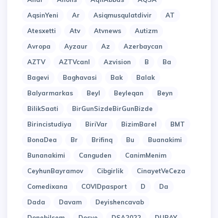
AqsinYeni
Ar
Asiqmusqulatdivir
AT
Atesxetti
Atv
Atvnews
Autizm
Avropa
Ayzaur
Az
Azerbaycan
AZTV
AZTVcanl
Azvision
B
Ba
Bagevi
Baghavasi
Bak
Balak
Balyarmarkas
Beyl
Beyleqan
Beyn
BilikSaati
BirGunSizdeBirGunBizde
Birincistudiya
BiriVar
BizimBarel
BMT
BonaDea
Br
Brifinq
Bu
Buanakimi
Bunanakimi
Canguden
CanimMenim
CeyhunBayramov
Cibgirlik
CinayetVeCeza
Comedixana
COVIDpasport
D
Da
Dada
Davam
Deyishencavab
Donebilsem
Dosye
DSA2022
DUBAY