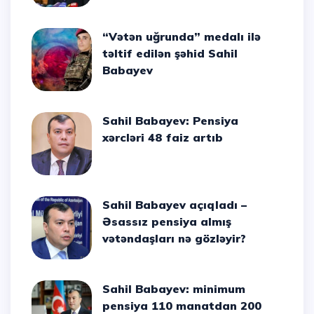
“Vətən uğrunda” medalı ilə
təltif edilən şəhid Sahil
Babayev
Sahil Babayev: Pensiya
xərcləri 48 faiz artıb
Sahil Babayev açıqladı –
Əsassız pensiya almış
vətəndaşları nə gözləyir?
Sahil Babayev: minimum
pensiya 110 manatdan 200