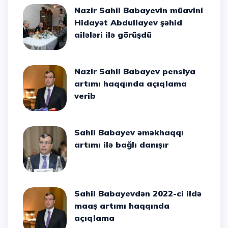
Nazir Sahil Babayevin müavini
Hidayət Abdullayev şəhid
ailələri ilə görüşdü
Nazir Sahil Babayev pensiya
artımı haqqında açıqlama
verib
Sahil Babayev əməkhaqqı
artımı ilə bağlı danışır
Sahil Babayevdən 2022-ci ildə
maaş artımı haqqında
açıqlama