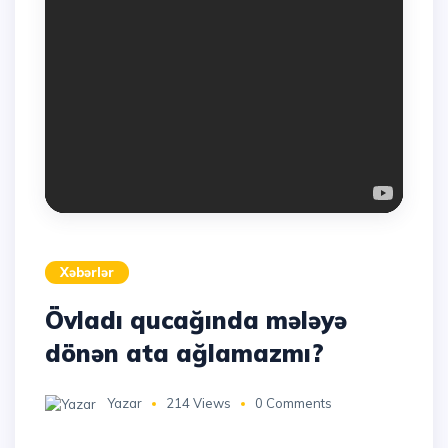
Xəbərlər
Övladı qucağında mələyə
dönən ata ağlamazmı?
Yazar
214 Views
0 Comments