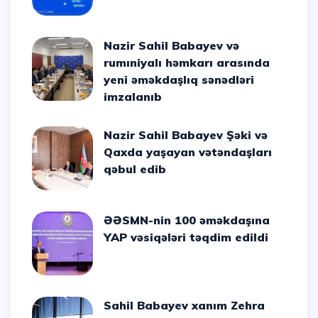
Nazir Sahil Babayev və
rumıniyalı həmkarı arasında
yeni əməkdaşlıq sənədləri
imzalanıb
Nazir Sahil Babayev Şəki və
Qaxda yaşayan vətəndaşları
qəbul edib
ƏƏSMN-nin 100 əməkdaşına
YAP vəsiqələri təqdim edildi
Sahil Babayev xanım Zehra