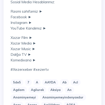
Sosial Media Hesablarımız:
Rəsmi səhifəmiz ►
Facebook ►
Instagram ►
YouTube Kanalımız ►
Xəzər Film ►
Xəzər Media ►
Xəzər Music ►
Dalğa TV ►
Komedixana ►
#xezerxeber #xezertv
5de5
7
A
AAYDA
Ab
Acl
Agdam
Agilurek
Aksiya
An
Anaminyemeyi
Anaminyemeyindenyoxdur
Anar
Anons
AqilAbbas
AQSA