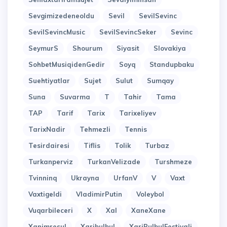
Sevgimizedeneoldu
Sevil
SevilSevinc
SevilSevincMusic
SevilSevincSeker
Sevinc
SeymurS
Shourum
Siyasit
Slovakiya
SohbetMusiqidenGedir
Soyq
Standupbaku
Suehtiyatlar
Sujet
Sulut
Sumqay
Suna
Suvarma
T
Tahir
Tama
TAP
Tarif
Tarix
Tarixeliyev
TarixNadir
Tehmezli
Tennis
Tesirdairesi
Tiflis
Tolik
Turbaz
Turkanperviz
TurkanVelizade
Turshmeze
Tvinninq
Ukrayna
UrfanV
V
Vaxt
Vaxtigeldi
VladimirPutin
Voleybol
Vuqarbileceri
X
Xal
XaneXane
Xanimresul
Xaribulbul
XariBulbulFestivali