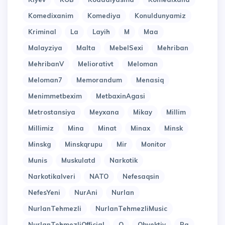
Komedixanim
Komediya
Konuldunyamiz
Kriminal
La
Layih
M
Maa
Malayziya
Malta
MebelSexi
Mehriban
MehribanV
Meliorativt
Meloman
Meloman7
Memorandum
Menasiq
Menimmetbexim
MetbaxinAgasi
Metrostansiya
Meyxana
Mikay
Millim
Millimiz
Mina
Minat
Minax
Minsk
Minskg
Minskqrupu
Mir
Monitor
Munis
Muskulatd
Narkotik
Narkotikalveri
NATO
Nefesaqsin
NefesYeni
NurAni
Nurlan
NurlanTehmezli
NurlanTehmezliMusic
NurlanTehmezliOfficial
O
Obyektiv
Pa