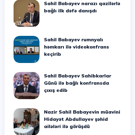
Sahil Babayev narazı qazilərlə
bağlı ilk dəfə danışdı
Sahil Babayev rumnyalı
həmkarı ilə videokonfrans
keçirib
Sahil Babayev Sahibkarlar
Günü ilə bağlı konfransda
çıxış edib
Nazir Sahil Babayevin müavini
Hidayət Abdullayev şəhid
ailələri ilə görüşdü