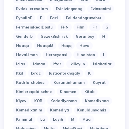
Evdekileresalam
Evinizinqonag
Evinxanimi
EynullaF
F
Faci
Felidendogruxeber
FermerinRealDostu
FHN
Film
Fir
G
Genderb
GezekBishirek
Goranboy
H
Haaqa
HaaqaM
Haqq
Hava
HavaLiman
Herseydaxil
Hindistan
I
Iclas
Idman
Iftar
Ikilioyun
Islahatlar
Itkil
Ixrac
Justiceforkhojaly
K
Kadrlarshobesi
Karantinhamam
Kayrat
Kimlereqaldisehne
Kinomen
Kitab
Kiyev
KOB
Kodadiyasma
Komedixana
Komedixanim
Komediya
Konuldunyamiz
Kriminal
La
Layih
M
Maa
Malayziya
Malta
MebelSexi
Mehriban