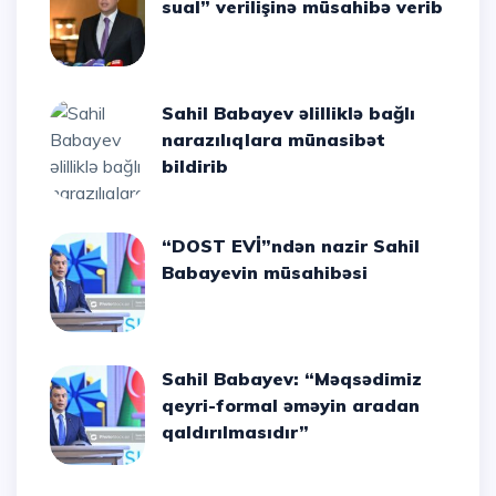
sual” verilişinə müsahibə verib
Sahil Babayev əlilliklə bağlı
narazılıqlara münasibət
bildirib
“DOST EVİ”ndən nazir Sahil
Babayevin müsahibəsi
Sahil Babayev: “Məqsədimiz
qeyri-formal əməyin aradan
qaldırılmasıdır”