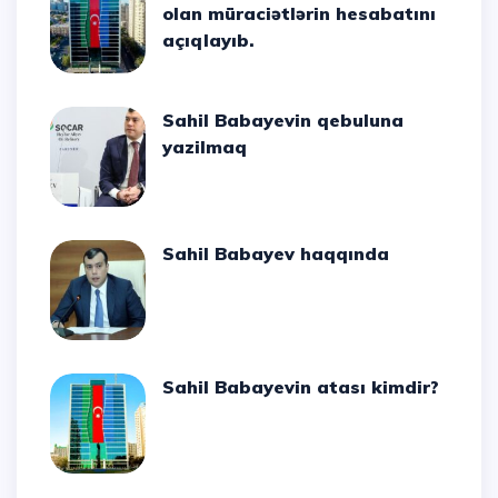
olan müraciətlərin hesabatını
açıqlayıb.
Sahil Babayevin qebuluna
yazilmaq
Sahil Babayev haqqında
Sahil Babayevin atası kimdir?