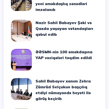
yeni əməkdaşlıq sənədləri
imzalanıb
Nazir Sahil Babayev Şəki və
Qaxda yaşayan vətəndaşları
qəbul edib
ƏƏSMN-nin 100 əməkdaşına
YAP vəsiqələri təqdim edildi
Sahil Babayev xanım Zehra
Zümrüd Selçukun başçılıq
etdiyi nümayəndə heyəti ilə
görüş keçirib