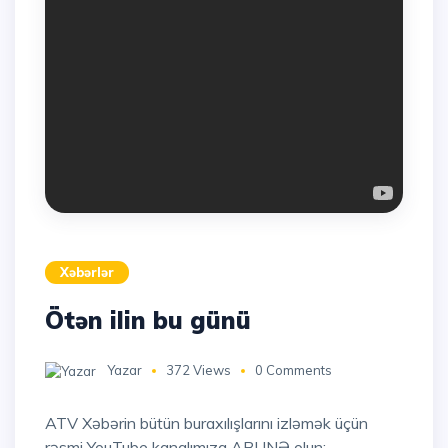
Xəbərlər
Ötən ilin bu günü
Yazar
372 Views
0 Comments
ATV Xəbərin bütün buraxılışlarını izləmək üçün
rəsmi YouTube kanalımıza ABUNƏ olun: