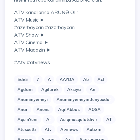
ATV kanallarına ABUNƏ OL:
ATV Music ►
#azerbaycan #azərbaycan
ATV Show ►
ATV Cinema ►
ATV Maqazin ►
#atv #atvnews
5de5
7
A
AAYDA
Ab
Acl
Agdam
Agilurek
Aksiya
An
Anaminyemeyi
Anaminyemeyindenyoxdur
Anar
Anons
AqilAbbas
AQSA
AqsinYeni
Ar
Asiqmusqulatdivir
AT
Atesxetti
Atv
Atvnews
Autizm
Avropa
Ayzaur
Az
Azerbaycan