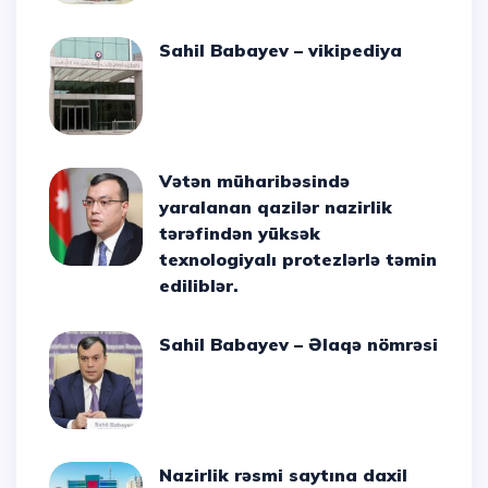
Sahil Babayev – vikipediya
Vətən müharibəsində
yaralanan qazilər nazirlik
tərəfindən yüksək
texnologiyalı protezlərlə təmin
ediliblər.
Sahil Babayev – Əlaqə nömrəsi
Nazirlik rəsmi saytına daxil