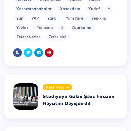
Xosbextsabahalar
Xosqedem
Xudaf
Y
Yan
YAP
Yaral
YareYare
Yeniklip
Yevlax
Yoluxma
Z
Zaurkamal
ZefereNezer
Zeferisigi
Next Post
Studiyaya Gələn Şəxs Firuzun
Həyatını Dəyişdirdi!