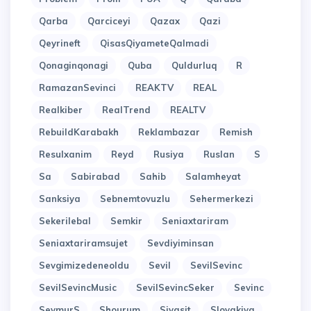
Qarba
Qarciceyi
Qazax
Qazi
Qeyrineft
QisasQiyameteQalmadi
Qonaginqonagi
Quba
Quldurluq
R
RamazanSevinci
REAKTV
REAL
Realkiber
RealTrend
REALTV
RebuildKarabakh
Reklambazar
Remish
Resulxanim
Reyd
Rusiya
Ruslan
S
Sa
Sabirabad
Sahib
Salamheyat
Sanksiya
Sebnemtovuzlu
Sehermerkezi
Sekerilebal
Semkir
Seniaxtariram
Seniaxtariramsujet
Sevdiyiminsan
Sevgimizedeneoldu
Sevil
SevilSevinc
SevilSevincMusic
SevilSevincSeker
Sevinc
SeymurS
Shourum
Siyasit
Slovakiya