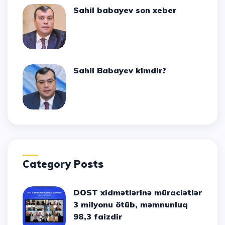
Sahil babayev son xeber
Sahil Babayev kimdir?
Category Posts
DOST xidmətlərinə müraciətlər
3 milyonu ötüb, məmnunluq
98,3 faizdir