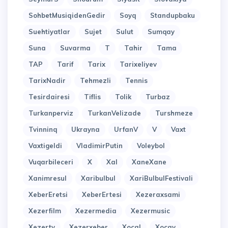
SohbetMusiqidenGedir
Soyq
Standupbaku
Suehtiyatlar
Sujet
Sulut
Sumqay
Suna
Suvarma
T
Tahir
Tama
TAP
Tarif
Tarix
Tarixeliyev
TarixNadir
Tehmezli
Tennis
Tesirdairesi
Tiflis
Tolik
Turbaz
Turkanperviz
TurkanVelizade
Turshmeze
Tvinninq
Ukrayna
UrfanV
V
Vaxt
Vaxtigeldi
VladimirPutin
Voleybol
Vuqarbileceri
X
Xal
XaneXane
Xanimresul
Xaribulbul
XariBulbulFestivali
XeberEretsi
XeberErtesi
Xezeraxsami
Xezerfilm
Xezermedia
Xezermusic
Xezertv
Xezerxeber
Xocal
Xocav