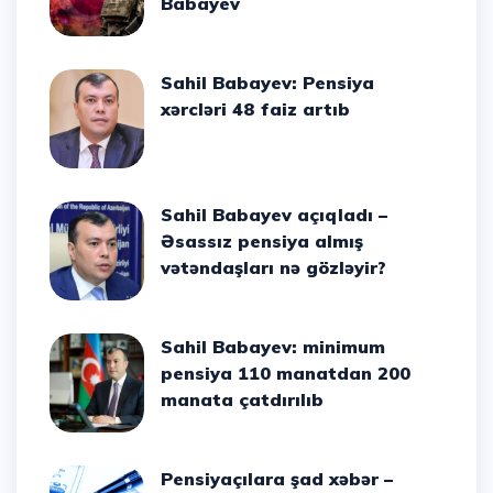
Babayev
Sahil Babayev: Pensiya
xərcləri 48 faiz artıb
Sahil Babayev açıqladı –
Əsassız pensiya almış
vətəndaşları nə gözləyir?
Sahil Babayev: minimum
pensiya 110 manatdan 200
manata çatdırılıb
Pensiyaçılara şad xəbər –