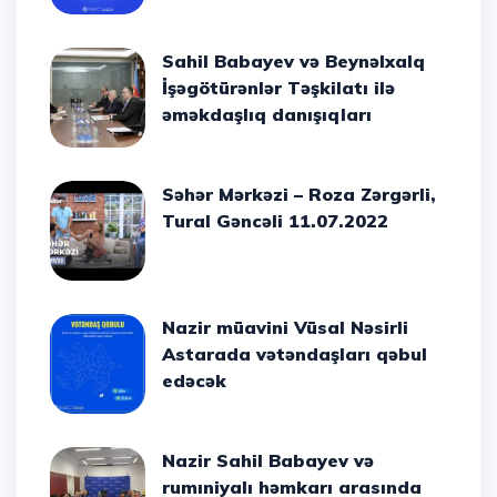
Sahil Babayev və Beynəlxalq
İşəgötürənlər Təşkilatı ilə
əməkdaşlıq danışıqları
Səhər Mərkəzi – Roza Zərgərli,
Tural Gəncəli 11.07.2022
Nazir müavini Vüsal Nəsirli
Astarada vətəndaşları qəbul
edəcək
Nazir Sahil Babayev və
rumıniyalı həmkarı arasında