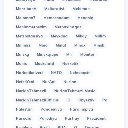
MehribanV
Meliorativt
Meloman
Meloman7
Memorandum
Menasiq
Menimmetbexim
MetbaxinAgasi
Metrostansiya
Meyxana
Mikay
Millim
Millimiz
Mina
Minat
Minax
Minsk
Minskg
Minskqrupu
Mir
Monitor
Munis
Muskulatd
Narkotik
Narkotikalveri
NATO
Nefesaqsin
NefesYeni
NurAni
Nurlan
NurlanTehmezli
NurlanTehmezliMusic
NurlanTehmezliOfficial
O
Obyektiv
Pa
Pakistan
Pandemiya
Paralimpiya
Parodia
Parodiya
Partlay
Prezident
Problem
Profil
PUA
Q
Qaraba