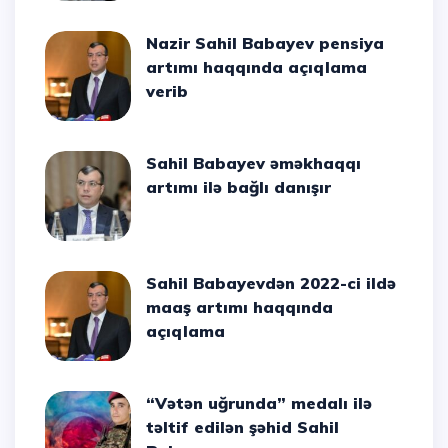
Nazir Sahil Babayev pensiya
artımı haqqında açıqlama
verib
Sahil Babayev əməkhaqqı
artımı ilə bağlı danışır
Sahil Babayevdən 2022-ci ildə
maaş artımı haqqında
açıqlama
“Vətən uğrunda” medalı ilə
təltif edilən şəhid Sahil