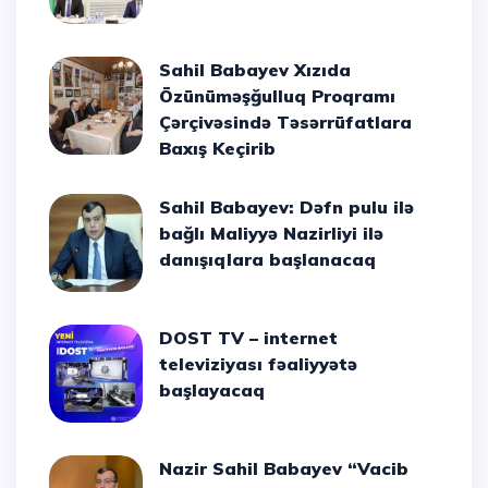
Sahil Babayev Xızıda
Özünüməşğulluq Proqramı
Çərçivəsində Təsərrüfatlara
Baxış Keçirib
Sahil Babayev: Dəfn pulu ilə
bağlı Maliyyə Nazirliyi ilə
danışıqlara başlanacaq
DOST TV – internet
televiziyası fəaliyyətə
başlayacaq
Nazir Sahil Babayev “Vacib