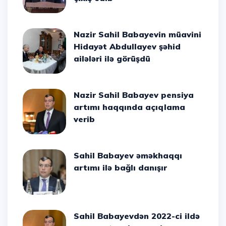
Nazir Sahil Babayevin müavini
Hidayət Abdullayev şəhid
ailələri ilə görüşdü
Nazir Sahil Babayev pensiya
artımı haqqında açıqlama
verib
Sahil Babayev əməkhaqqı
artımı ilə bağlı danışır
Sahil Babayevdən 2022-ci ildə