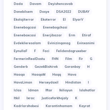
Dada
Davam
Deyishencavab
Donebilsem
Dosye
DSA2022
DUBAY
Ekolojiterror
Ekoterror
El
ElyarV
Enenebogcasi
Enenebogchasi
Eneneboxcasi
Enerjibazar
Erm
Etiraf
Evdekileresalam
Evinizinqonag
Evinxanimi
EynullaF
F
Faci
Felidendogruxeber
FermerinRealDostu
FHN
Film
Fir
G
Genderb
GezekBishirek
Goranboy
H
Haaqa
HaaqaM
Haqq
Hava
HavaLiman
Herseydaxil
Hindistan
I
Iclas
Idman
Iftar
Ikilioyun
Islahatlar
Itkil
Ixrac
Justiceforkhojaly
K
Kadrlarshobesi
Karantinhamam
Kayrat