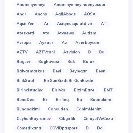
Anaminyemeyi
Anaminyemeyindenyoxdur
Anar
Anons
AqilAbbas
AQSA
AqsinYeni
Ar
Asiqmusqulatdivir
AT
Atesxetti
Atv
Atvnews
Autizm
Avropa
Ayzaur
Az
Azerbaycan
AZTV
AZTVcanl
Azvision
B
Ba
Bagevi
Baghavasi
Bak
Balak
Balyarmarkas
Beyl
Beyleqan
Beyn
BilikSaati
BirGunSizdeBirGunBizde
Birincistudiya
BiriVar
BizimBarel
BMT
BonaDea
Br
Brifinq
Bu
Buanakimi
Bunanakimi
Canguden
CanimMenim
CeyhunBayramov
Cibgirlik
CinayetVeCeza
Comedixana
COVIDpasport
D
Da