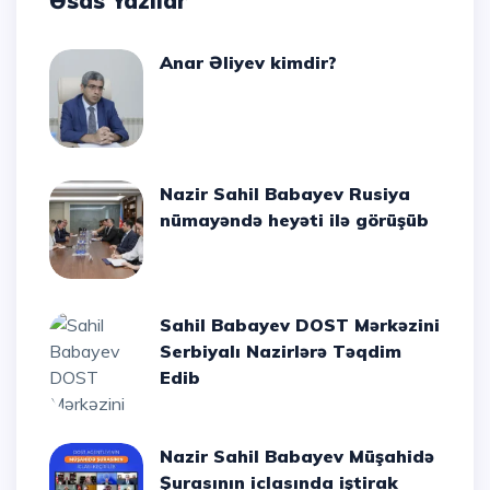
Əsas Yazılar
Anar Əliyev kimdir?
Nazir Sahil Babayev Rusiya
nümayəndə heyəti ilə görüşüb
Sahil Babayev DOST Mərkəzini
Serbiyalı Nazirlərə Təqdim
Edib
Nazir Sahil Babayev Müşahidə
Şurasının iclasında iştirak