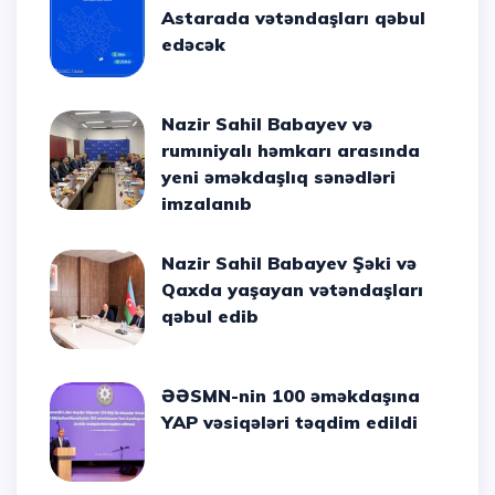
Astarada vətəndaşları qəbul
edəcək
Nazir Sahil Babayev və
rumıniyalı həmkarı arasında
yeni əməkdaşlıq sənədləri
imzalanıb
Nazir Sahil Babayev Şəki və
Qaxda yaşayan vətəndaşları
qəbul edib
ƏƏSMN-nin 100 əməkdaşına
YAP vəsiqələri təqdim edildi