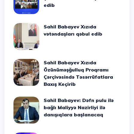
edib
Sahil Babayev Xızıda
vətəndaşları qəbul edib
Sahil Babayev Xızıda
Özünüməşğulluq Proqramı
Çərçivəsində Təsərrüfatlara
Baxış Keçirib
Sahil Babayev: Dəfn pulu ilə
bağlı Maliyyə Nazirliyi ilə
danışıqlara başlanacaq