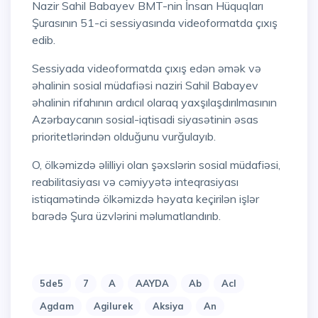
Nazir Sahil Babayev BMT-nin İnsan Hüquqları
Şurasının 51-ci sessiyasında videoformatda çıxış
edib.
Sessiyada videoformatda çıxış edən əmək və
əhalinin sosial müdafiəsi naziri Sahil Babayev
əhalinin rifahının ardıcıl olaraq yaxşılaşdırılmasının
Azərbaycanın sosial-iqtisadi siyasətinin əsas
prioritetlərindən olduğunu vurğulayıb.
O, ölkəmizdə əlilliyi olan şəxslərin sosial müdafiəsi,
reabilitasiyası və cəmiyyətə inteqrasiyası
istiqamətində ölkəmizdə həyata keçirilən işlər
barədə Şura üzvlərini məlumatlandırıb.
5de5
7
A
AAYDA
Ab
Acl
Agdam
Agilurek
Aksiya
An