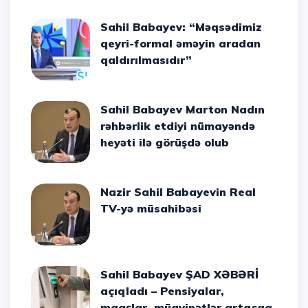
Sahil Babayev: “Məqsədimiz
qeyri-formal əməyin aradan
qaldırılmasıdır”
Sahil Babayev Marton Nadın
rəhbərlik etdiyi nümayəndə
heyəti ilə görüşdə olub
Nazir Sahil Babayevin Real
TV-yə müsahibəsi
Sahil Babayev ŞAD XƏBƏRİ
açıqladı – Pensiyalar,
maaşlar, müavinətlər artacaq