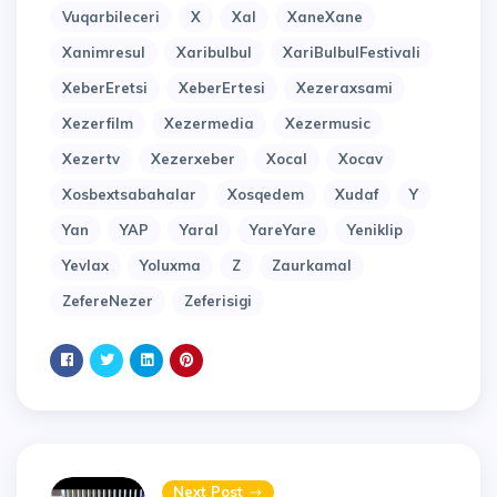
Vuqarbileceri
X
Xal
XaneXane
Xanimresul
Xaribulbul
XariBulbulFestivali
XeberEretsi
XeberErtesi
Xezeraxsami
Xezerfilm
Xezermedia
Xezermusic
Xezertv
Xezerxeber
Xocal
Xocav
Xosbextsabahalar
Xosqedem
Xudaf
Y
Yan
YAP
Yaral
YareYare
Yeniklip
Yevlax
Yoluxma
Z
Zaurkamal
ZefereNezer
Zeferisigi
Next Post