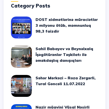
Category Posts
DOST xidmətlərinə müraciətlər
3 milyonu ötüb, məmnunluq
98,3 faizdir
Sahil Babayev və Beynəlxalq
İşəgötürənlər Təşkilatı ilə
əməkdaşlıq danışıqları
Səhər Mərkəzi – Roza Zərgərli,
Tural Gəncəli 11.07.2022
Nazir müavini Vüsal Nəsirli