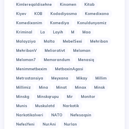
Kimlereqaldisehne
Kinomen
Kitab
Kiyev
KOB
Kodadiyasma
Komedixana
Komedixanim
Komediya
Konuldunyamiz
Kriminal
La
Layih
M
Maa
Malayziya
Malta
MebelSexi
Mehriban
MehribanV
Meliorativt
Meloman
Meloman7
Memorandum
Menasiq
Menimmetbexim
MetbaxinAgasi
Metrostansiya
Meyxana
Mikay
Millim
Millimiz
Mina
Minat
Minax
Minsk
Minskg
Minskqrupu
Mir
Monitor
Munis
Muskulatd
Narkotik
Narkotikalveri
NATO
Nefesaqsin
NefesYeni
NurAni
Nurlan