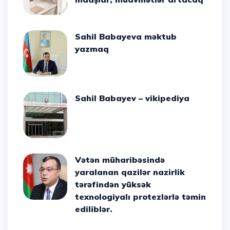
Sahil Babayeva məktub
yazmaq
Sahil Babayev – vikipediya
Vətən müharibəsində
yaralanan qazilər nazirlik
tərəfindən yüksək
texnologiyalı protezlərlə təmin
ediliblər.