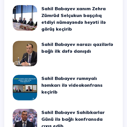
Sahil Babayev xanım Zehra
Zümrüd Selçukun başçılıq
etdiyi nümayəndə heyəti ilə
görüş keçirib
Sahil Babayev narazı qazilərlə
bağlı ilk dəfə danışdı
Sahil Babayev rumnyalı
həmkarı ilə videokonfrans
keçirib
Sahil Babayev Sahibkarlar
Günü ilə bağlı konfransda
çıxış edib