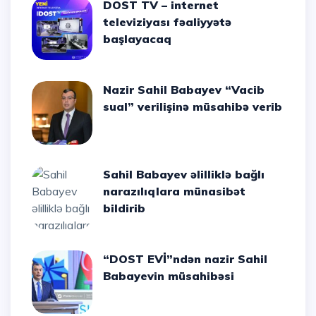
DOST TV – internet
televiziyası fəaliyyətə
başlayacaq
Nazir Sahil Babayev “Vacib
sual” verilişinə müsahibə verib
Sahil Babayev əlilliklə bağlı
narazılıqlara münasibət
bildirib
“DOST EVİ”ndən nazir Sahil
Babayevin müsahibəsi