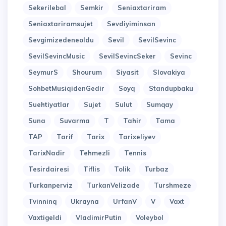
Sekerilebal
Semkir
Seniaxtariram
Seniaxtariramsujet
Sevdiyiminsan
Sevgimizedeneoldu
Sevil
SevilSevinc
SevilSevincMusic
SevilSevincSeker
Sevinc
SeymurS
Shourum
Siyasit
Slovakiya
SohbetMusiqidenGedir
Soyq
Standupbaku
Suehtiyatlar
Sujet
Sulut
Sumqay
Suna
Suvarma
T
Tahir
Tama
TAP
Tarif
Tarix
Tarixeliyev
TarixNadir
Tehmezli
Tennis
Tesirdairesi
Tiflis
Tolik
Turbaz
Turkanperviz
TurkanVelizade
Turshmeze
Tvinninq
Ukrayna
UrfanV
V
Vaxt
Vaxtigeldi
VladimirPutin
Voleybol