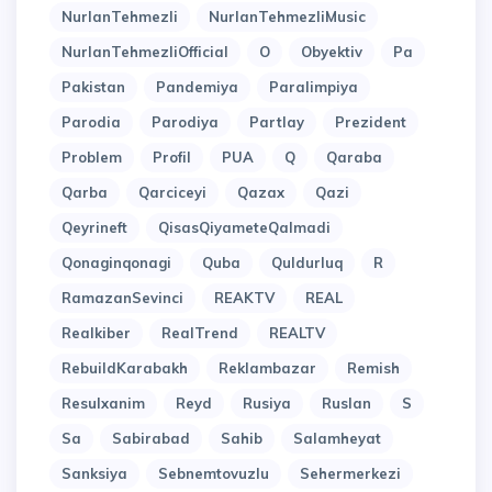
NurlanTehmezli
NurlanTehmezliMusic
NurlanTehmezliOfficial
O
Obyektiv
Pa
Pakistan
Pandemiya
Paralimpiya
Parodia
Parodiya
Partlay
Prezident
Problem
Profil
PUA
Q
Qaraba
Qarba
Qarciceyi
Qazax
Qazi
Qeyrineft
QisasQiyameteQalmadi
Qonaginqonagi
Quba
Quldurluq
R
RamazanSevinci
REAKTV
REAL
Realkiber
RealTrend
REALTV
RebuildKarabakh
Reklambazar
Remish
Resulxanim
Reyd
Rusiya
Ruslan
S
Sa
Sabirabad
Sahib
Salamheyat
Sanksiya
Sebnemtovuzlu
Sehermerkezi