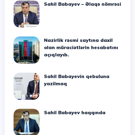
Sahil Babayev – Əlaqə nömrəsi
Nazirlik rəsmi saytına daxil
olan müraciətlərin hesabatını
açıqlayıb.
Sahil Babayevin qebuluna
yazilmaq
Sahil Babayev haqqında