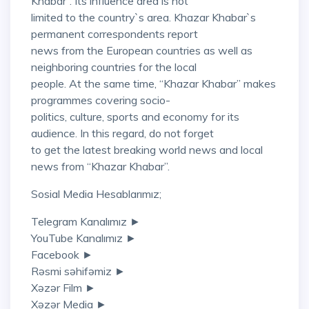
Khabar”. Its influence area is not
limited to the country`s area. Khazar Khabar`s
permanent correspondents report
news from the European countries as well as
neighboring countries for the local
people. At the same time, “Khazar Khabar” makes
programmes covering socio-
politics, culture, sports and economy for its
audience. In this regard, do not forget
to get the latest breaking world news and local
news from “Khazar Khabar”.
Sosial Media Hesablarımız;
Telegram Kanalımız ►
YouTube Kanalımız ►
Facebook ►
Rəsmi səhifəmiz ►
Xəzər Film ►
Xəzər Media ►