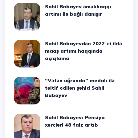
Sahil Babayev əməkhaqqı
artımı ilə bağlı danışır
Sahil Babayevdən 2022-ci ildə
maaş artımı haqqında
açıqlama
“Vətən uğrunda” medalı ilə
təltif edilən şəhid Sahil
Babayev
Sahil Babayev: Pensiya
xərcləri 48 faiz artıb