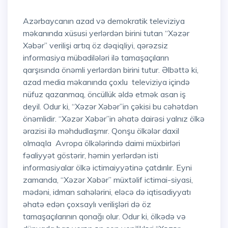
Azərbaycanın azad və demokratik televiziya
məkanında xüsusi yerlərdən birini tutan “Xəzər
Xəbər” verilişi artıq öz dəqiqliyi, qərəzsiz
informasiya mübadilələri ilə tamaşaçıların
qarşısında önəmli yerlərdən birini tutur. Əlbəttə ki,
azad media məkanında çoxlu televiziya içində
nüfuz qazanmaq, öncüllük əldə etmək asan iş
deyil. Odur ki, “Xəzər Xəbər”in çəkisi bu cəhətdən
önəmlidir. “Xəzər Xəbər”in əhatə dairəsi yalnız ölkə
ərazisi ilə məhdudlaşmır. Qonşu ölkələr daxil
olmaqla Avropa ölkələrində daimi müxbirləri
fəaliyyət göstərir, həmin yerlərdən isti
informasiyalar ölkə ictimaiyyətinə çatdırılır. Eyni
zamanda, “Xəzər Xəbər” müxtəlif ictimai-siyasi,
mədəni, idman sahələrini, eləcə də iqtisadiyyatı
əhatə edən çoxsaylı verilişləri də öz
tamaşaçılarının qonağı olur. Odur ki, ölkədə və