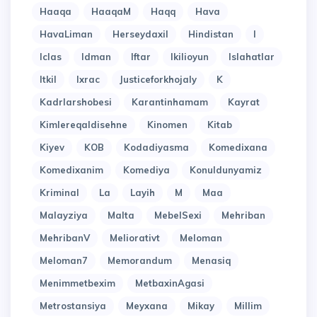
Haaqa
HaaqaM
Haqq
Hava
HavaLiman
Herseydaxil
Hindistan
I
Iclas
Idman
Iftar
Ikilioyun
Islahatlar
Itkil
Ixrac
Justiceforkhojaly
K
Kadrlarshobesi
Karantinhamam
Kayrat
Kimlereqaldisehne
Kinomen
Kitab
Kiyev
KOB
Kodadiyasma
Komedixana
Komedixanim
Komediya
Konuldunyamiz
Kriminal
La
Layih
M
Maa
Malayziya
Malta
MebelSexi
Mehriban
MehribanV
Meliorativt
Meloman
Meloman7
Memorandum
Menasiq
Menimmetbexim
MetbaxinAgasi
Metrostansiya
Meyxana
Mikay
Millim