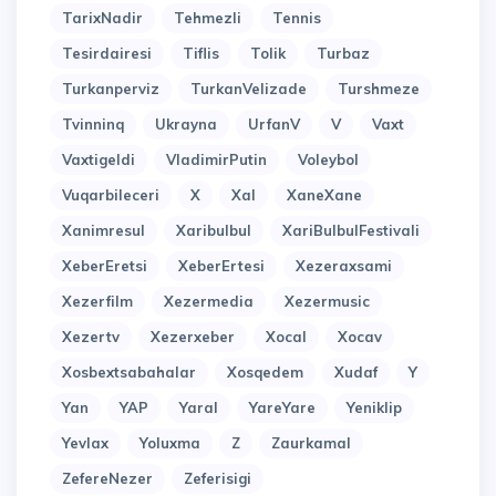
TarixNadir
Tehmezli
Tennis
Tesirdairesi
Tiflis
Tolik
Turbaz
Turkanperviz
TurkanVelizade
Turshmeze
Tvinninq
Ukrayna
UrfanV
V
Vaxt
Vaxtigeldi
VladimirPutin
Voleybol
Vuqarbileceri
X
Xal
XaneXane
Xanimresul
Xaribulbul
XariBulbulFestivali
XeberEretsi
XeberErtesi
Xezeraxsami
Xezerfilm
Xezermedia
Xezermusic
Xezertv
Xezerxeber
Xocal
Xocav
Xosbextsabahalar
Xosqedem
Xudaf
Y
Yan
YAP
Yaral
YareYare
Yeniklip
Yevlax
Yoluxma
Z
Zaurkamal
ZefereNezer
Zeferisigi