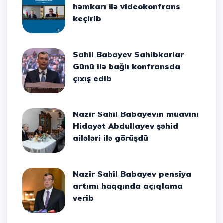
həmkarı ilə videokonfrans
keçirib
Sahil Babayev Sahibkarlar
Günü ilə bağlı konfransda
çıxış edib
Nazir Sahil Babayevin müavini
Hidayət Abdullayev şəhid
ailələri ilə görüşdü
Nazir Sahil Babayev pensiya
artımı haqqında açıqlama
verib