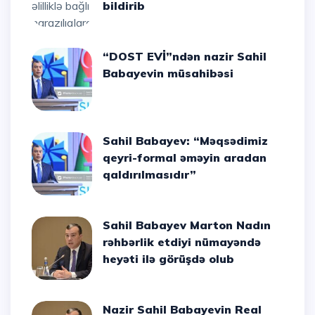
bildirib
“DOST EVİ”ndən nazir Sahil
Babayevin müsahibəsi
Sahil Babayev: “Məqsədimiz
qeyri-formal əməyin aradan
qaldırılmasıdır”
Sahil Babayev Marton Nadın
rəhbərlik etdiyi nümayəndə
heyəti ilə görüşdə olub
Nazir Sahil Babayevin Real