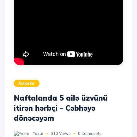
Xəbərlər
Naftalanda 5 ailə üzvünü
itirən hərbçi – Cəbhəyə
dönəcəyəm
Yazar
310 Views
0 Comments