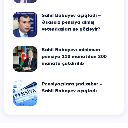
Sahil Babayev açıqladı –
Əsassız pensiya almış
vətəndaşları nə gözləyir?
Sahil Babayev: minimum
pensiya 110 manatdan 200
manata çatdırılıb
Pensiyaçılara şad xəbər –
Sahil Babayev açıqladı