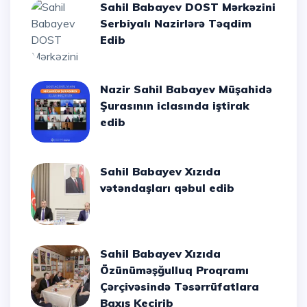
Sahil Babayev DOST Mərkəzini
Serbiyalı Nazirlərə Təqdim
Edib
Nazir Sahil Babayev Müşahidə
Şurasının iclasında iştirak
edib
Sahil Babayev Xızıda
vətəndaşları qəbul edib
Sahil Babayev Xızıda
Özünüməşğulluq Proqramı
Çərçivəsində Təsərrüfatlara
Baxış Keçirib