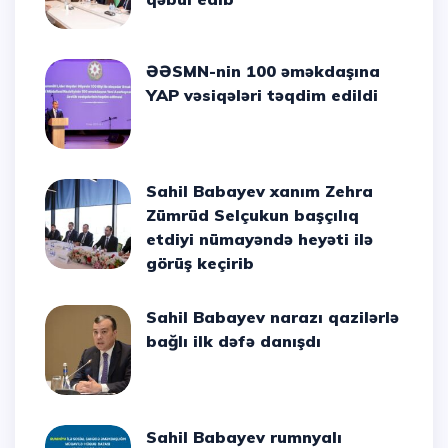
ƏƏSMN-nin 100 əməkdaşına
YAP vəsiqələri təqdim edildi
Sahil Babayev xanım Zehra
Zümrüd Selçukun başçılıq
etdiyi nümayəndə heyəti ilə
görüş keçirib
Sahil Babayev narazı qazilərlə
bağlı ilk dəfə danışdı
Sahil Babayev rumnyalı