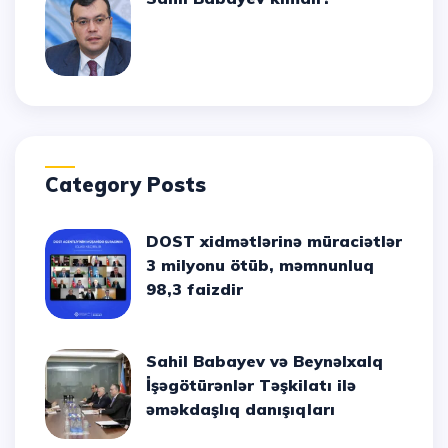
Category Posts
DOST xidmətlərinə müraciətlər
3 milyonu ötüb, məmnunluq
98,3 faizdir
Sahil Babayev və Beynəlxalq
İşəgötürənlər Təşkilatı ilə
əməkdaşlıq danışıqları