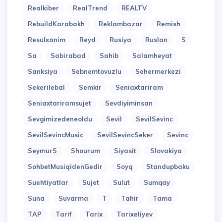
Realkiber
RealTrend
REALTV
RebuildKarabakh
Reklambazar
Remish
Resulxanim
Reyd
Rusiya
Ruslan
S
Sa
Sabirabad
Sahib
Salamheyat
Sanksiya
Sebnemtovuzlu
Sehermerkezi
Sekerilebal
Semkir
Seniaxtariram
Seniaxtariramsujet
Sevdiyiminsan
Sevgimizedeneoldu
Sevil
SevilSevinc
SevilSevincMusic
SevilSevincSeker
Sevinc
SeymurS
Shourum
Siyasit
Slovakiya
SohbetMusiqidenGedir
Soyq
Standupbaku
Suehtiyatlar
Sujet
Sulut
Sumqay
Suna
Suvarma
T
Tahir
Tama
TAP
Tarif
Tarix
Tarixeliyev