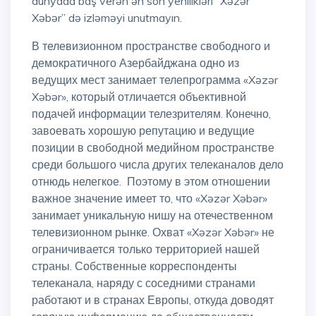
dünyada baş verən ən son yenilikləri “Xəzər
Xəbər” də izləməyi unutmayın.
В телевизионном пространстве свободного и
демократичного Азербайджана одно из
ведущих мест занимает телепрограмма «Xəzər
Xəbər», который отличается объективной
подачей информации телезрителям. Конечно,
завоевать хорошую репутацию и ведущие
позиции в свободной медийном пространстве
среди большого числа других телеканалов дело
отнюдь нелегкое. Поэтому в этом отношении
важное значение имеет то, что «Xəzər Xəbər»
занимает уникальную нишу на отечественном
телевизионном рынке. Охват «Xəzər Xəbər» не
ограничивается только территорией нашей
страны. Собственные корреспонденты
телеканала, наряду с соседними странами
работают и в странах Европы, откуда доводят