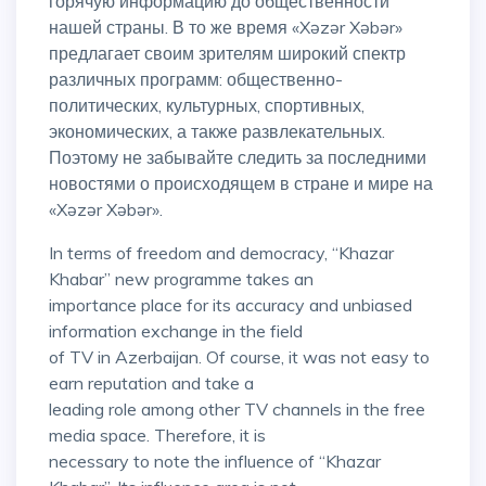
горячую информацию до общественности
нашей страны. В то же время «Xəzər Xəbər»
предлагает своим зрителям широкий спектр
различных программ: общественно-
политических, культурных, спортивных,
экономических, а также развлекательных.
Поэтому не забывайте следить за последними
новостями о происходящем в стране и мире на
«Xəzər Xəbər».
In terms of freedom and democracy, “Khazar
Khabar” new programme takes an
importance place for its accuracy and unbiased
information exchange in the field
of TV in Azerbaijan. Of course, it was not easy to
earn reputation and take a
leading role among other TV channels in the free
media space. Therefore, it is
necessary to note the influence of “Khazar