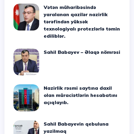
Vətən müharibəsində
yaralanan qazilər nazirlik
tərəfindən yüksək
texnologiyalı protezlərlə təmin
ediliblər.
Sahil Babayev – Əlaqə nömrəsi
Nazirlik rəsmi saytına daxil
olan müraciətlərin hesabatını
açıqlayıb.
Sahil Babayevin qebuluna
yazilmaq