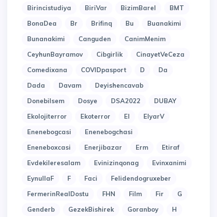
Birincistudiya
BiriVar
BizimBarel
BMT
BonaDea
Br
Brifinq
Bu
Buanakimi
Bunanakimi
Canguden
CanimMenim
CeyhunBayramov
Cibgirlik
CinayetVeCeza
Comedixana
COVIDpasport
D
Da
Dada
Davam
Deyishencavab
Donebilsem
Dosye
DSA2022
DUBAY
Ekolojiterror
Ekoterror
El
ElyarV
Enenebogcasi
Enenebogchasi
Eneneboxcasi
Enerjibazar
Erm
Etiraf
Evdekileresalam
Evinizinqonag
Evinxanimi
EynullaF
F
Faci
Felidendogruxeber
FermerinRealDostu
FHN
Film
Fir
G
Genderb
GezekBishirek
Goranboy
H