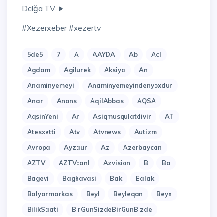
Dalğa TV ►
#xezerxeber #xezertv
5de5
7
A
AAYDA
Ab
Acl
Agdam
Agilurek
Aksiya
An
Anaminyemeyi
Anaminyemeyindenyoxdur
Anar
Anons
AqilAbbas
AQSA
AqsinYeni
Ar
Asiqmusqulatdivir
AT
Atesxetti
Atv
Atvnews
Autizm
Avropa
Ayzaur
Az
Azerbaycan
AZTV
AZTVcanl
Azvision
B
Ba
Bagevi
Baghavasi
Bak
Balak
Balyarmarkas
Beyl
Beyleqan
Beyn
BilikSaati
BirGunSizdeBirGunBizde