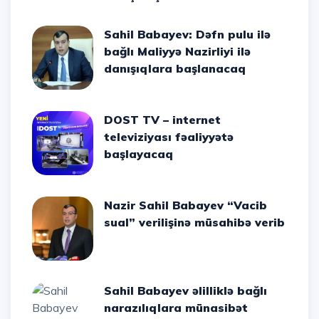
Sahil Babayev: Dəfn pulu ilə
bağlı Maliyyə Nazirliyi ilə
danışıqlara başlanacaq
DOST TV – internet
televiziyası fəaliyyətə
başlayacaq
Nazir Sahil Babayev “Vacib
sual” verilişinə müsahibə verib
Sahil Babayev əlilliklə bağlı
narazılıqlara münasibət