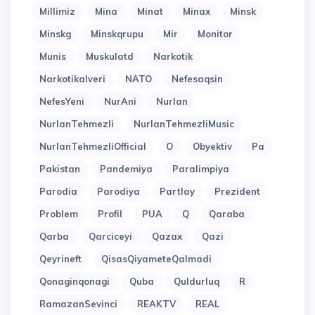
Millimiz
Mina
Minat
Minax
Minsk
Minskg
Minskqrupu
Mir
Monitor
Munis
Muskulatd
Narkotik
Narkotikalveri
NATO
Nefesaqsin
NefesYeni
NurAni
Nurlan
NurlanTehmezli
NurlanTehmezliMusic
NurlanTehmezliOfficial
O
Obyektiv
Pa
Pakistan
Pandemiya
Paralimpiya
Parodia
Parodiya
Partlay
Prezident
Problem
Profil
PUA
Q
Qaraba
Qarba
Qarciceyi
Qazax
Qazi
Qeyrineft
QisasQiyameteQalmadi
Qonaginqonagi
Quba
Quldurluq
R
RamazanSevinci
REAKTV
REAL