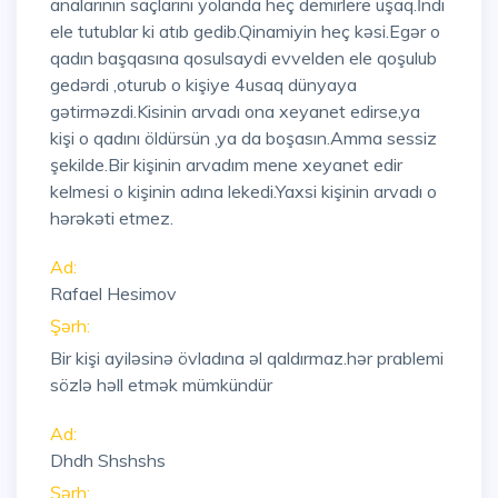
analarının saçlarını yolanda heç demirlere uşaq.İndi
ele tutublar ki atıb gedib.Qinamiyin heç kəsi.Egər o
qadın başqasına qosulsaydi evvelden ele qoşulub
gedərdi ,oturub o kişiye 4usaq dünyaya
gətirməzdi.Kisinin arvadı ona xeyanet edirse,ya
kişi o qadını öldürsün ,ya da boşasın.Amma sessiz
şekilde.Bir kişinin arvadım mene xeyanet edir
kelmesi o kişinin adına lekedi.Yaxsi kişinin arvadı o
hərəkəti etmez.
Ad:
Rafael Hesimov
Şərh:
Bir kişi ayiləsinə övladına əl qaldırmaz.hər prablemi
sözlə həll etmək mümkündür
Ad:
Dhdh Shshshs
Şərh: