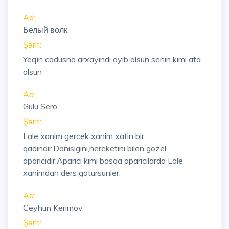
Ad:
Белый волк.
Şərh:
Yeqin cadusna arxayındı ayıb olsun senin kimi ata
olsun
Ad:
Gulu Sero
Şərh:
Lale xanim gercek xanim xatin bir
qadindir.Danisigini,hereketini bilen gozel
aparicidir.Aparici kimi basqa aparicilarda Lale
xanimdan ders gotursunler.
Ad:
Ceyhun Kerimov
Şərh: