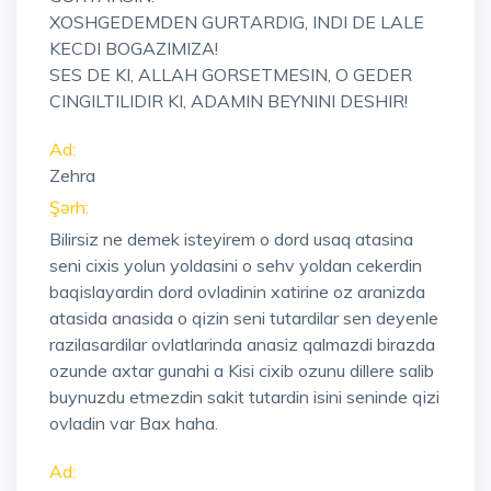
XOSHGEDEMDEN GURTARDIG, INDI DE LALE
KECDI BOGAZIMIZA!
SES DE KI, ALLAH GORSETMESIN, O GEDER
CINGILTILIDIR KI, ADAMIN BEYNINI DESHIR!
Ad:
Zehra
Şərh:
Bilirsiz ne demek isteyirem o dord usaq atasina
seni cixis yolun yoldasini o sehv yoldan cekerdin
baqislayardin dord ovladinin xatirine oz aranizda
atasida anasida o qizin seni tutardilar sen deyenle
razilasardilar ovlatlarinda anasiz qalmazdi birazda
ozunde axtar gunahi a Kisi cixib ozunu dillere salib
buynuzdu etmezdin sakit tutardin isini seninde qizi
ovladin var Bax haha.
Ad: