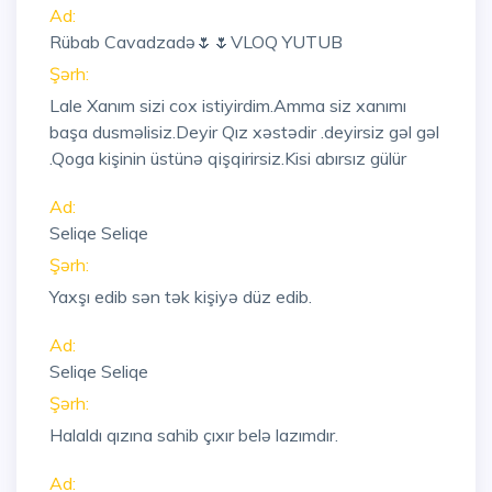
Ad:
Rübab Cavadzadə🌷🌷VLOQ YUTUB
Şərh:
Lale Xanım sizi cox istiyirdim.Amma siz xanımı
başa dusməlisiz.Deyir Qız xəstədir .deyirsiz gəl gəl
.Qoga kişinin üstünə qişqirirsiz.Kisi abırsız gülür
Ad:
Seliqe Seliqe
Şərh:
Yaxşı edib sən tək kişiyə düz edib.
Ad:
Seliqe Seliqe
Şərh:
Halaldı qızına sahib çıxır belə lazımdır.
Ad: