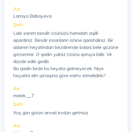
Ad:
Lamiya Babayeva
Şərh:
Lale xanim besdir özünüzü hamidan aqilli
apardiniz. Besdir insanlarin ishine qarishdiniz. Bir
adamin heyatindan bezdirende balasi bele gözüne
görsenmir. O qadin yalniz özünü qoruya bilib. Ve
düzde edib gedib.
Bu qadin birde bu heyata gelmeyecek. Niye
heyatini elin qinaqina göre mehv etmelidirki?
Ad:
melek.__7
Şərh:
Xoş gün görən arvad evdən getməz
Ad: