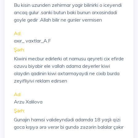
Bu kisin uzunden zehirmar yagir bilinirki o iceyendi
ancaq gulur .sanki butun baki bunun arxasindadi
goyle gedir .Allah bilir ne gunler vermisen
Ad:
axır_ vaxtlar_A.F
Şərh:
Kiwini mecbur edirlerki at namusu qeyreti cix efirde
ozuvu biyabir ele vallah adama deyerler kiwi
olaydin qadinin kiwi axtarmayaydi ne cixib burda
zeyifliyivi reklam edirsen
Ad:
Arzu Xalilova
Şərh:
Gunajin hamısi valıdeyndədi adamda 18 yaşlı qizi
goca kışıyə ərə verər bi gundə zəzərin balalar çəkır