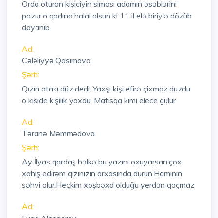
Orda oturan kişiciyin siması adamın əsəblərini
pozur.o qadına halal olsun ki 11 il elə biriylə dözüb
dayanib
Ad:
Cələliyyə Qasımova
Şərh:
Qızın atası düz dedi. Yaxşı kişi efirə çixmaz.duzdu
o kiside kişilik yoxdu. Matisqa kimi elece gulur
Ad:
Təranə Məmmədova
Şərh:
Ay İlyas qardaş bəlkə bu yazını oxuyarsan.çox
xahiş edirəm qızınızın arxasında durun.Hamının
səhvi olur.Heçkim xoşbəxd olduğu yerdən qaçmaz
Ad: