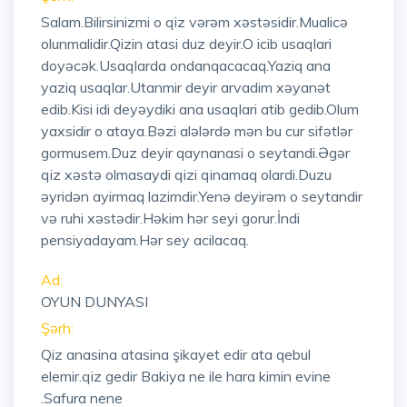
Salam.Bilirsinizmi o qiz vərəm xəstəsidir.Mualicə
olunmalidir.Qizin atasi duz deyir.O icib usaqlari
doyəcək.Usaqlarda ondanqacacaq.Yaziq ana
yaziq usaqlar.Utanmir deyir arvadim xəyanət
edib.Kisi idi deyəydiki ana usaqlari atib gedib.Olum
yaxsidir o ataya.Bəzi alələrdə mən bu cur sifətlər
gormusem.Duz deyir qaynanasi o seytandi.Əgər
qiz xəstə olmasaydi qizi qinamaq olardi.Duzu
əyridən ayirmaq lazimdir.Yenə deyirəm o seytandir
və ruhi xəstədir.Həkim hər seyi gorur.İndi
pensiyadayam.Hər sey acilacaq.
Ad:
OYUN DUNYASI
Şərh:
Qiz anasina atasina şikayet edir ata qebul
elemir.qiz gedir Bakiya ne ile hara kimin evine
.Safura nene