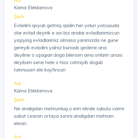
Ad:
Kama Elekberova
Şərh:
Evladini qoyub getmiş qadin her yolun yolcusuda
olar evlad deyirik e axi biz analar evladlarimizcun
yaşiyirig evladlarimiz olmasa yanimizda ne gune
gereyik evladini yalniz buraxib gedene ana
deyilmir o uşagıari doga bilersen ama onlarin anasi
deyilsen sene hele o hiss catmiyib dogub
tokmusen ele kayfincun
Ad:
Kama Elekberova
Şərh:
Ne analigdan mehrumlug o erin elinde subutu varmi
subut cxarsin ortaya sonra analigdan mehrum
elesin
Ad: