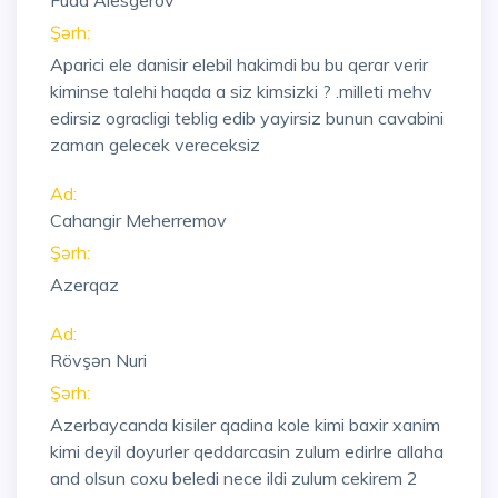
Fuad Alesgerov
Şərh:
Aparici ele danisir elebil hakimdi bu bu qerar verir
kiminse talehi haqda a siz kimsizki ? .milleti mehv
edirsiz ogracligi teblig edib yayirsiz bunun cavabini
zaman gelecek vereceksiz
Ad:
Cahangir Meherremov
Şərh:
Azerqaz
Ad:
Rövşən Nuri
Şərh:
Azerbaycanda kisiler qadina kole kimi baxir xanim
kimi deyil doyurler qeddarcasin zulum edirlre allaha
and olsun coxu beledi nece ildi zulum cekirem 2