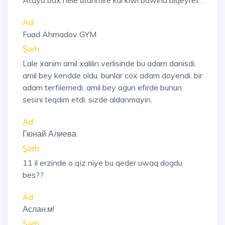
Ataya bax hele utanmıre kul kiwi bawına biqeyret .
Ad:
Fuad Ahmadov GYM
Şərh:
Lale xanim amil xalilin verlisinde bu adam danisdi.
amil bey kendde oldu. bunlar cox adam doyendi. bir
adam terfilemedi. amil bey ogun efirde bunun
sesini teqdim etdi. sizde aldanmayin.
Ad:
Гюнай Алиева
Şərh:
11 il erzinde o qiz niye bu qeder uwaq dogdu
bes??
Ad:
Аслан.м!
Şərh: