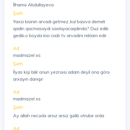
İlhamə Abdullayeva
Şərh:
Yaxsi kisinin arvadi getmez..kul basiva demeli
qadin qacmasaydi saxlayacaqdinda? Duz edib
gedib.o boyda kisi cixib tv arvadini reklam edir
Ad:
madmazel xs
Şərh:
İlyas kişi bilir onun yeznəsi adam deyil ona görə
arxayın danışır
Ad:
madmazel xs
Şərh:
Ay allah necədə arsız arsız gəlib otrube orda
Ad: