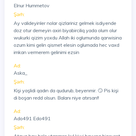
Elnur Hummetov
Şərh:
Ay valideyinler nolar qizlariniz gelmek isdiyende
doz otur demeyin axiri biyabirciliq yada olum olur
wukurki qizim yoxdu Allah iki oglumunda qarwisina
ozum kimi gelin qismet elesin oglumada hec vaxd
imkan vermerem gelinimi ezsin
Ad:
Aska_
Şərh:
Kişi yaşlidi qadın da qudurub, beyenmir. 🙄 Pis kişi
di boşan redd olsun. Balanı niye atırsan!!
Ad:
Ado491 Edo491
Şərh: