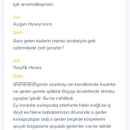
içib anormallaşırsan.
Ad:
Aygun Huseynova
Şərh:
Bura gelen kisilerin hamisi analariyla gelir
ozlerinibele zeif gorurler?
Ad:
Yusuf& Hewa
Şərh:
🤣🤣🤣🤣🤣görün azerbaycan kendlerinde insanlar
ne qeder geride qalıblar.Başqa dövletlerde tiktoku
uşaqlar işledir. Bu ne cahillikdi.
Ey insanlar exlaqsızlıq telefonla falan bağlı bir iş
deyil ee.Nene babalarımızın dövründe o qeder
exlaqsızlıqlar olub,o qeder beşikde körpelerini
qoyub başqasına qoşulub gedenler var,bir ailede