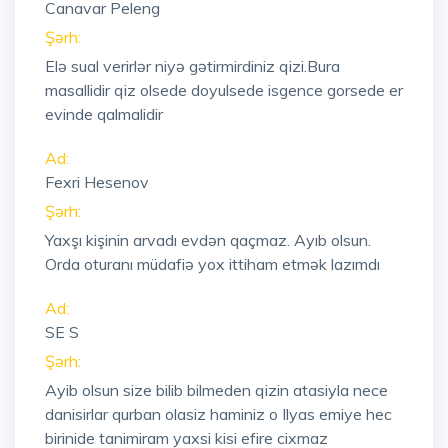
Canavar Peleng
Şərh:
Elə sual verirlər niyə gətirmirdiniz qizi.Bura
masallidir qiz olsede doyulsede isgence gorsede er
evinde qalmalidir
Ad:
Fexri Hesenov
Şərh:
Yaxşı kişinin arvadı evdən qaçmaz. Ayıb olsun.
Orda oturanı müdafiə yox ittiham etmək lazımdı
Ad:
SE S
Şərh:
Ayib olsun size bilib bilmeden qizin atasiyla nece
danisirlar qurban olasiz haminiz o Ilyas emiye hec
birinide tanimiram yaxsi kisi efire cixmaz