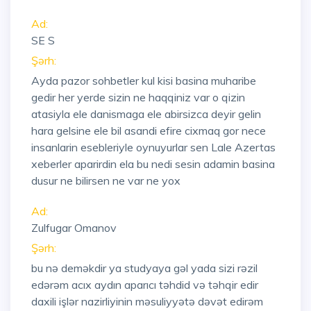
Ad:
SE S
Şərh:
Ayda pazor sohbetler kul kisi basina muharibe
gedir her yerde sizin ne haqqiniz var o qizin
atasiyla ele danismaga ele abirsizca deyir gelin
hara gelsine ele bil asandi efire cixmaq gor nece
insanlarin esebleriyle oynuyurlar sen Lale Azertas
xeberler aparirdin ela bu nedi sesin adamin basina
dusur ne bilirsen ne var ne yox
Ad:
Zulfugar Omanov
Şərh:
bu nə deməkdir ya studyaya gəl yada sizi rəzil
edərəm acıx aydın aparıcı təhdid və təhqir edir
daxili işlər nazirliyinin məsuliyyətə dəvət edirəm