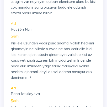
usagim var neyniyim qurban elemisem olara bu kisi
cox mundar insana oxsuyur buda ele adamdi
ezazil baxin uzune bilinir
Ad:
Rövşən Nuri
Şərh:
Kisi ele uzunden yagir pisix adamdi vallah heckimi
qinamayin ne bilirsiz o evde ne bas verir aile isidi
lale xsnim qizin atasin qinamayin vallah o kisi oz
xasiyyeti pisdi uzunen bilinir ciddi zehimli icende
nece olur uzunden yagir sanik manyakdi vallah
heckimi qinamali deyil ezazil adama oxsuyur dux
demiremm ?
Ad:
Rena fetullayeva
Şərh: