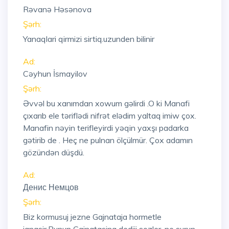
Rəvanə Həsənova
Şərh:
Yanaqlari qirmizi sirtiq.uzunden bilinir
Ad:
Cəyhun İsmayilov
Şərh:
Əvvəl bu xanımdan xowum gəlirdi .O ki Manafi
çıxarıb ele təriflədi nifrət elədim yaltaq imiw çox.
Manafin nəyin terifleyirdi yəqin yaxşı padarka
gətirib de . Heç ne pulnan ölçülmür. Çox adamın
gözündən düşdü.
Ad:
Денис Немцов
Şərh:
Biz kormusuj jezne Gajnataja hormetle