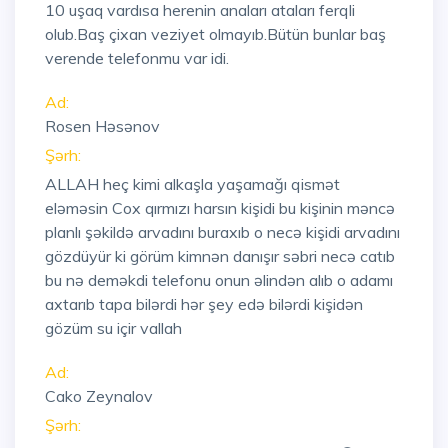
10 uşaq vardısa herenin anaları ataları ferqli
olub.Baş çixan veziyet olmayıb.Bütün bunlar baş
verende telefonmu var idi.
Ad:
Rosen Həsənov
Şərh:
ALLAH heç kimi alkaşla yaşamağı qismət
eləməsin Cox qırmızı harsın kişidi bu kişinin məncə
planlı şəkildə arvadını buraxıb o necə kişidi arvadını
gözdüyür ki görüm kimnən danışır səbri necə catıb
bu nə deməkdi telefonu onun əlindən alıb o adamı
axtarıb tapa bilərdi hər şey edə bilərdi kişidən
gözüm su içir vallah
Ad:
Cako Zeynalov
Şərh: