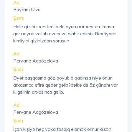
Ad:
Bayram Ulvu
Şərh:
Hele qiziniz xestedi bele oyun acir xeste olmasa
gor neynir vallah ozunuzu biabir edirsiz Bextiyarin
kimliyini qizinizdan sorusun
Ad:
Pervane Adgözelova
Şərh:
Əyər başqasına göz qoyub o qadınsa niyə onun
arxasınca efirə qədər gəlib?bəlkə də öz günahı var
ki,gəlinin arxasınca gəlib.
Ad:
Pervane Adgözelova
Şərh:
İçən kişiyə heç vaxd təsdiq eləmək olmur ki,sən