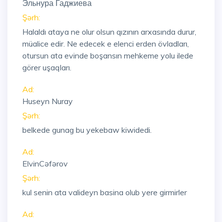
Эльнура Гаджиева
Şərh:
Halaldı ataya ne olur olsun qızının arxasında durur,
müalice edir. Ne edecek e elenci erden övladları,
otursun ata evinde boşansın mehkeme yolu ilede
görer uşaqları.
Ad:
Huseyn Nuray
Şərh:
belkede gunag bu yekebaw kiwidedi.
Ad:
ElvinCəfərov
Şərh:
kul senin ata valideyn basina olub yere girmirler
Ad: