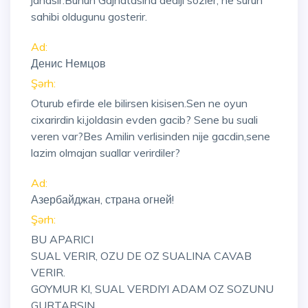
janasir.Bunun Gajnatasina dediji sozler, ne surun
sahibi oldugunu gosterir.
Ad:
Денис Немцов
Şərh:
Oturub efirde ele bilirsen kisisen.Sen ne oyun
cixarirdin ki,joldasin evden gacib? Sene bu suali
veren var?Bes Amilin verlisinden nije gacdin,sene
lazim olmajan suallar verirdiler?
Ad:
Азербайджан, страна огней!
Şərh:
BU APARICI
SUAL VERIR, OZU DE OZ SUALINA CAVAB
VERIR.
GOYMUR KI, SUAL VERDIYI ADAM OZ SOZUNU
GURTARSIN.