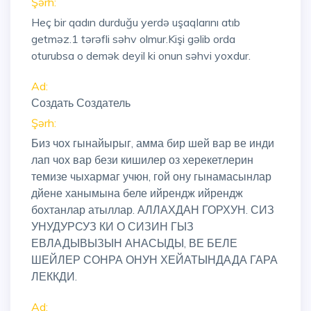
Şərh:
Heç bir qadın durduğu yerdə uşaqlarını atıb
getməz.1 tərəfli səhv olmur.Kişi gəlib orda
oturubsa o demək deyil ki onun səhvi yoxdur.
Ad:
Создать Создатель
Şərh:
Биз чох гынайырыг, амма бир шей вар ве инди
лап чох вар бези кишилер оз херекетлерин
темизе чыхармаг учюн, гой ону гынамасынлар
дйене ханымына беле ийрендж ийрендж
бохтанлар атыллар. АЛЛАХДАН ГОРХУН. СИЗ
УНУДУРСУЗ КИ О СИЗИН ГЫЗ
ЕВЛАДЫВЫЗЫН АНАСЫДЫ, ВЕ БЕЛЕ
ШЕЙЛЕР СОНРА ОНУН ХЕЙАТЫНДАДА ГАРА
ЛЕККДИ.
Ad: