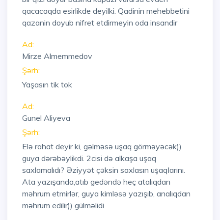
qacacaqda esirlikde deyilki. Qadinin mehebbetini
qazanin doyub nifret etdirmeyin oda insandir
Ad:
Mirze Almemmedov
Şərh:
Yaşasın tik tok
Ad:
Gunel Aliyeva
Şərh:
Elə rahat deyir ki, gəlməsə uşaq görməyəcək))
guya dərəbəylikdi. 2cisi də alkaşa uşaq
saxlamalıdı? Əziyyət çəksin saxlasın uşaqlarını.
Ata yazışanda,atıb gedəndə heç atalıqdan
məhrum etmirlər, guya kimləsə yazışıb, analıqdan
məhrum edilir)) gülməlidi