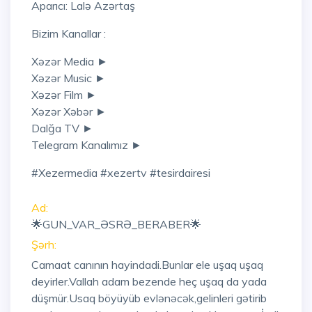
Aparıcı: Lalə Azərtaş
Bizim Kanallar :
Xəzər Media ►
Xəzər Music ►
Xəzər Film ►
Xəzər Xəbər ►
Dalğa TV ►
Telegram Kanalımız ►
#xezermedia #xezertv #tesirdairesi
Ad:
🌟GUN_VAR_ƏSRƏ_BERABER🌟
Şərh:
Camaat canının hayindadi.Bunlar ele uşaq uşaq
deyirler.Vallah adam bezende heç uşaq da yada
düşmür.Usaq böyüyüb evlənəcək,gelinleri gətirib