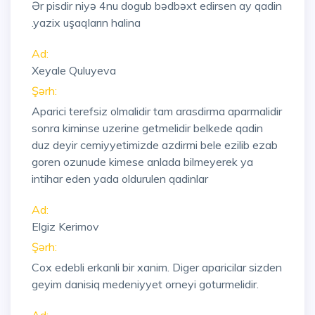
Ər pisdir niyə 4nu dogub bədbəxt edirsen ay qadin
.yazix uşaqların halina
Ad:
Xeyale Quluyeva
Şərh:
Aparici terefsiz olmalidir tam arasdirma aparmalidir
sonra kiminse uzerine getmelidir belkede qadin
duz deyir cemiyyetimizde azdirmi bele ezilib ezab
goren ozunude kimese anlada bilmeyerek ya
intihar eden yada oldurulen qadinlar
Ad:
Elgiz Kerimov
Şərh:
Cox edebli erkanli bir xanim. Diger aparicilar sizden
geyim danisiq medeniyyet orneyi goturmelidir.