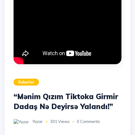
Xəbərlər
“Mənim Qızım Tiktoka Girmir
Dadaş Nə Deyirsə Yalandı!”
Yazar
301 Views
0 Comments