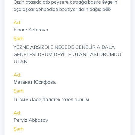
Qızın atasıda atb peysərə ostrağa basıre 😁gəlin
açq aşkar qəhbədidə bəxtiyar dalın dağıdıb😂
Ad:
Elnare Seferova
Şərh:
YEZNE ARSIZDI E NECEDE GENELİR A BALA
GENELESİ DRUM DEYİL E UTANILASI DRUMDU
UTAN
Ad:
Матанат Юсифова
Şərh:
Гызым Лале,Лалетек гозел гызым
Ad:
Perviz Abbasov
Şərh: