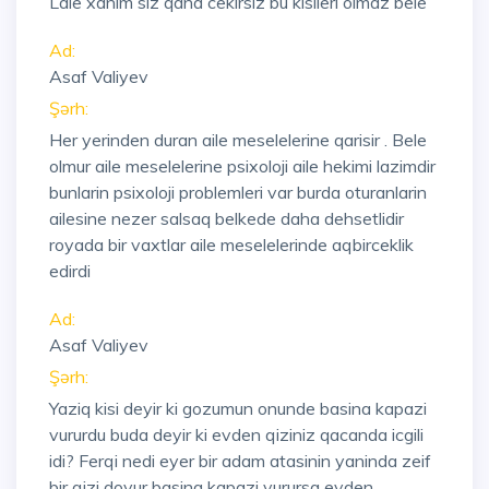
Lale xanim siz qana cekirsiz bu kisileri olmaz bele
Ad:
Asaf Valiyev
Şərh:
Her yerinden duran aile meselelerine qarisir . Bele
olmur aile meselelerine psixoloji aile hekimi lazimdir
bunlarin psixoloji problemleri var burda oturanlarin
ailesine nezer salsaq belkede daha dehsetlidir
royada bir vaxtlar aile meselelerinde aqbirceklik
edirdi
Ad:
Asaf Valiyev
Şərh:
Yaziq kisi deyir ki gozumun onunde basina kapazi
vururdu buda deyir ki evden qiziniz qacanda icgili
idi? Ferqi nedi eyer bir adam atasinin yaninda zeif
bir qizi doyur basina kapazi vurursa evden