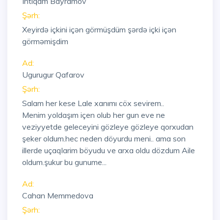
Intiqam Bayramov
Şərh:
Xeyirdə içkini içən görmüşdüm şərdə içki içən
görməmişdim
Ad:
Ugurugur Qafarov
Şərh:
Salam her kese Lale xanımı cöx sevirem..
Menim yoldaşım içen olub her gun eve ne
veziyyetde geleceyini gözleye gözleye qorxudan
şeker oldum.hec neden döyurdu meni.. ama son
illerde uçaqlarim böyudu ve arxa oldu dözdum Aile
oldum.şukur bu gunume...
Ad:
Cahan Memmedova
Şərh: